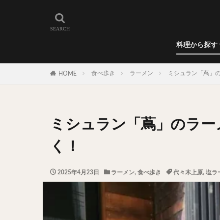
和食
洋食
カレー
ラーメン
うどん
蕎麦
肉料理
世界の料理
カフェ
エリア・料理から
カツサンド
代々木上原
料理から探す
広尾
御徒町
和食
洋食
カレー
ラーメン
うどん
蕎麦
肉料理
世界の料理
カフェ
水道橋
池尻
食べ歩き
ラーメン
ミシュラン「蔦」
HOME
神保町
神楽
表参道
銀座
抹茶
牛丼
ミシュラン「蔦」のラー
スープ春雨
テイクアウト
く！
寿司
回転寿
うなぎ
鯖の
2025年4月23日
ラーメン
,
食べ歩き
代々木上原
,
塩ラ
グリーンカレー
ナン
ハヤシ
塩ラーメン