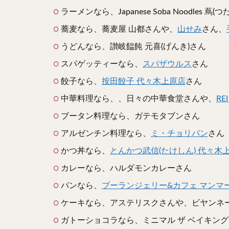
ラーメンなら、Japanese Soba Noodles 
蕎麦なら、蕎麦屋 山都さんや、
山せみ
さん、
うどんなら、讃岐饂飩 元喜(げんき)さん
スパゲッティーなら、
スパザウルス
さん
餃子なら、
按田餃子 代々木上原店
さん
中華料理なら、、日々の中華食堂さんや、
REI
ブータン料理なら、ガテモタブンさん
アルゼンチン料理なら、
ミ・チョリパン
さん
かつ丼なら、
とんかつ武信(たけしん) 代々木
カレーなら、ハルダモンカレーさん
パンなら、
ブーランジェリー&カフェ マンマーノ(Boula
ケーキなら、アステリスクさんや、ビヤンネ
ガトーショコラなら、ミニマル ザ ベイキング