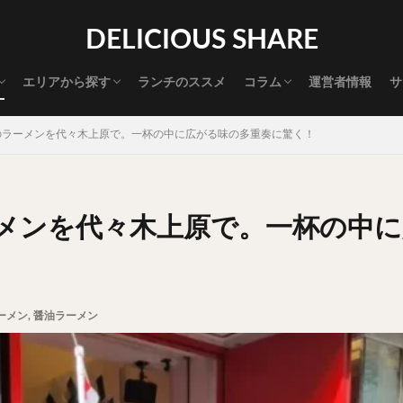
渋谷グルメ
新宿グルメ
代々木グルメ
三軒茶屋グルメ
恵比寿グルメ
中目黒グルメ
広尾グルメ
麻布十番グルメ
目黒グルメ
五反田グルメ
赤坂グルメ
神保町グルメ
新橋グルメ
銀座グルメ
神田グルメ
秋葉原グルメ
御徒町グルメ
上野グルメ
食べ歩き道
探す
DELICIOUS SHARE
タマゴ
三軒茶屋
上野
下北沢
中目黒
中野
五反田
代官山
六本木
原宿
品川
四ツ谷
大井町
大崎
エリアから探す
ランチのススメ
コラム
運営者情報
サ
御成門
御茶ノ水
新宿
新橋
本郷三丁目
東京
渋谷グルメ
新宿グルメ
代々木グルメ
三軒茶屋グルメ
恵比寿グルメ
中目黒グルメ
広尾グルメ
麻布十番グルメ
目黒グルメ
五反田グルメ
赤坂グルメ
神保町グルメ
新橋グルメ
銀座グルメ
神田グルメ
秋葉原グルメ
御徒町グルメ
上野グルメ
食べ歩き道
大橋
池袋
浅草
浅草橋
浜松町
渋谷
田町
白
のラーメンを代々木上原で。一杯の中に広がる味の多重奏に驚く！
坂
神田
神谷町
秋葉原
立ち食い
自由が丘
蒲田
高円寺
高田馬場
麻布十番
代々木
目黒
恵比寿
ロールキャベツ
フレンチトースト
おにぎり
ビール
GH
メンを代々木上原で。一杯の中に
チョコレート
串かつ
水炊き
ビビンバ
クロワッサン
ス
デリバリー
ラーメンまとめ
焼肉まとめ
ランチ
デカ盛り
司
バラチラシ
いなり
豚汁
明太子
焼売
小籠包
味噌煮
おでん
もつ鍋
ちゃんこ鍋
カレー
カレーライス
ーメン
,
醤油ラーメン
ドライカレー
カツカレー
スープカレー
マッサマンカレー
ライス
天ぷら
串揚げ
ラーメン
中華そば
醤油ラーメン
味噌ラーメン
とんこつラーメン
魚介とんこつ
熊本ラーメン