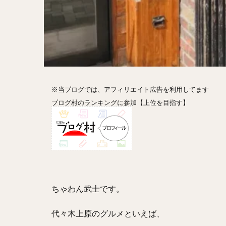
ホットドッグ
プリン
パフ
パエリア
カ
フルーツティー
ビストロ
京
閉店
※当ブログでは、アフィリエイト広告を利用してます
ブログ村のランキングに参加【上位を目指す】
ちゃわん武士です。
代々木上原のグルメといえば、