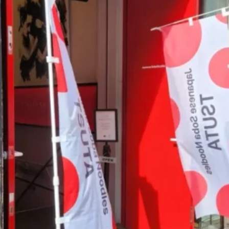
煮干しラーメン
鶏白湯ラーメン
担々麺
生姜ラーメン
カ
海老ラーメン
鯛ラーメン
辛いラーメン
台湾ラーメン
タ
酸辣湯麺
麻婆麺
牛骨ラーメン
喜多方ラーメン
京都ラーメ
トマトラーメン
沖縄そば
冷麺
そうめん
ビーフン
つ
油そば
まぜそば
うどん
カレーうどん
かすうどん
讃
久留米うどん
やわうどん
肉吸い
蕎麦
信州そば
つけ蕎
タ
チーズ
ナポリタン
焼きそば
皿うどん
ちゃんぽん
洋食
オムライス
エビフライ
アジフライ
カキフライ
焼肉
ホルモン
ラム肉
ステーキ
ハンバーグ
しゃ
生姜焼き
牛かつ
とんかつ
味噌かつ
トンテキ
焼きとん
焼き鳥
牛タン
くじら
餃子
魚
さんま
牡蠣
食
米
丼物
海鮮丼
天丼
かつ丼
親子丼
豚丼
えびめし
チャーハン
リゾット
レバニラ
中華粥
飯
麻婆豆腐
スンドゥブ
サムゲタン
コムタン
ソルロン
ールス
たこ焼き
お好み焼き
広島焼き
パン
ハンバーガ