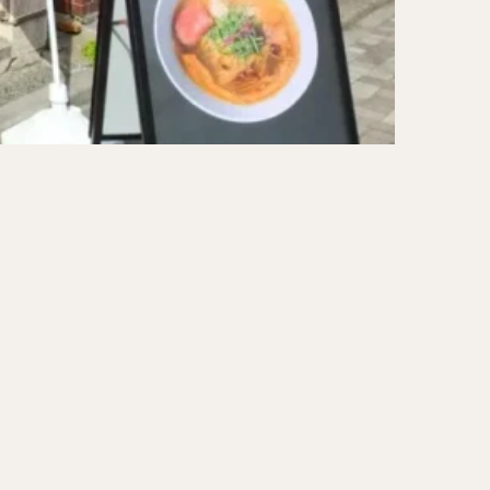
ーキ
アイス
ォー
ナシゴレン
ー
食べ放題
メキシカン