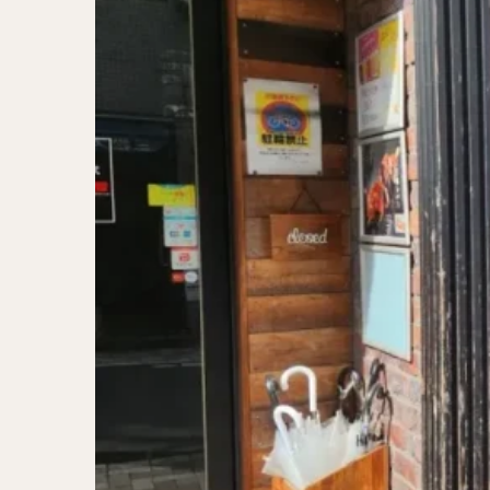
二郎系ラーメン
カレーラーメン
ワンタンメン
山形ラーメン
カレーつけ麺
稲庭うどん
サラダ
パス
ジャージャー麺
ガレット
肉
チキン南蛮
メンチカツ
ふかひれ
定
ローストビーフ丼
肉骨茶
魯肉
ビリヤニ
ミ