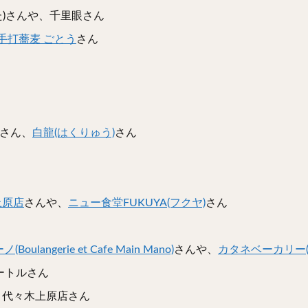
蔦(つた)さんや、千里眼さん
手打蕎麦 ごとう
さん
さん、
白龍(はくりゅう)
さん
上原店
さんや、
ニュー食堂FUKUYA(フクヤ)
さん
ngerie et Cafe Main Mano)
さんや、
カタネベーカリー(
ートルさん
 代々木上原店さん