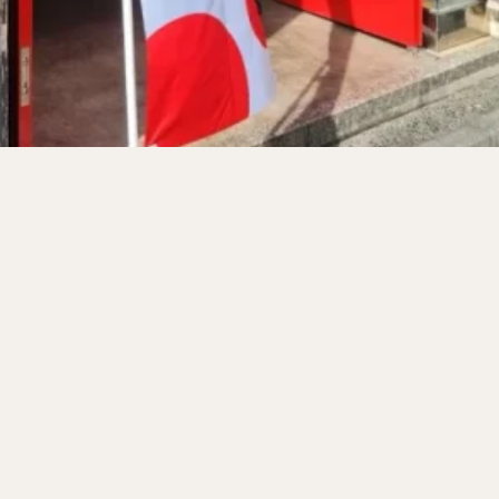
サンドイッチ
フルーツサンド
タマゴサンド
ケーキ
パンケ
ェ
たい焼き
豆花
バインミー
アボカド
とろろ
フ
フェ
喫茶店
珈琲
紅茶
お茶
タピオカ
チーズティ
スムージー
ワイン
レモンサワー
ワンコイン
バイキング
料理
沖縄料理
北京料理
広東料理
タイ料理
フレンチ
検索