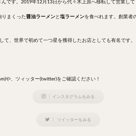
さんです。2019年12月13日から代々木上原へ移転して営業し
拘りまくった
醤油ラーメン
と
塩ラーメン
を食べれます。創業者
店として、世界で初めて一つ星を獲得したお店としても有名です。
m)や、ツィッター(twitter)をご確認ください！
インスタグラムをみる
ツイッターをみる