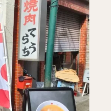
レー担々麺
ンメン
ン
け麺
岐うどん
麦
立ち食い蕎麦
パッタイ
ラザニア
ぶしゃぶ
唐揚げ
とりかつ
かつお節
鰻丼
チキンライス
タン
ダルバート
ー
ピザ