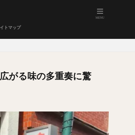
人形町
大森
学芸大学
イトマップ
武蔵小山
金高輪
祐天寺
虎ノ門
赤坂
丼もの
EE系カレー
広がる味の多重奏に驚
イーツ
鴨肉
立ち飲み
煮込み
キーマカレー
ステーキカレー
支那そば
家系ラーメン