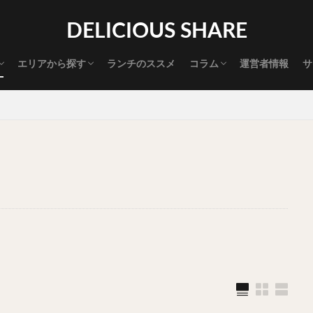
渋谷グルメ
新宿グルメ
代々木グルメ
三軒茶屋グルメ
恵比寿グルメ
中目黒グルメ
広尾グルメ
麻布十番グルメ
目黒グルメ
五反田グルメ
赤坂グルメ
神保町グルメ
新橋グルメ
銀座グルメ
神田グルメ
秋葉原グルメ
御徒町グルメ
上野グルメ
食べ歩き道
探す
DELICIOUS SHARE
タマゴ
三軒茶屋
上野
下北沢
中目黒
中野
五反田
代官山
六本木
原宿
品川
四ツ谷
大井町
大崎
エリアから探す
ランチのススメ
コラム
運営者情報
サ
御成門
御茶ノ水
新宿
新橋
本郷三丁目
東京
渋谷グルメ
新宿グルメ
代々木グルメ
三軒茶屋グルメ
恵比寿グルメ
中目黒グルメ
広尾グルメ
麻布十番グルメ
目黒グルメ
五反田グルメ
赤坂グルメ
神保町グルメ
新橋グルメ
銀座グルメ
神田グルメ
秋葉原グルメ
御徒町グルメ
上野グルメ
食べ歩き道
大橋
池袋
浅草
浅草橋
浜松町
渋谷
田町
白
坂
神田
神谷町
秋葉原
立ち食い
自由が丘
蒲田
高円寺
高田馬場
麻布十番
代々木
目黒
恵比寿
ロールキャベツ
フレンチトースト
おにぎり
ビール
GH
チョコレート
串かつ
水炊き
ビビンバ
クロワッサン
ス
デリバリー
ラーメンまとめ
焼肉まとめ
ランチ
デカ盛り
司
バラチラシ
いなり
豚汁
明太子
焼売
小籠包
味噌煮
おでん
もつ鍋
ちゃんこ鍋
カレー
カレーライス
ドライカレー
カツカレー
スープカレー
マッサマンカレー
ライス
天ぷら
串揚げ
ラーメン
中華そば
醤油ラーメン
味噌ラーメン
とんこつラーメン
魚介とんこつ
熊本ラーメン