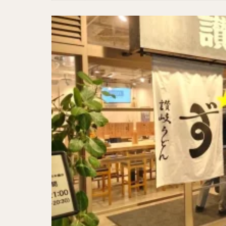
二郎系ラーメン
カレーラーメン
ワンタンメン
山形ラーメン
カレーつけ麺
稲庭うどん
サラダ
パス
ジャージャー麺
ガレット
肉
チキン南蛮
メンチカツ
ふかひれ
定
ローストビーフ丼
肉骨茶
魯肉
ビリヤニ
ミ