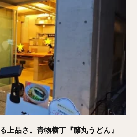
る上品さ。青物横丁『藤丸うどん』