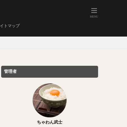
人形町
大森
学芸大学
イトマップ
武蔵小山
金高輪
祐天寺
虎ノ門
赤坂
丼もの
EE系カレー
管理者
イーツ
鴨肉
立ち飲み
煮込み
キーマカレー
ステーキカレー
支那そば
ちゃわん武士
家系ラーメン