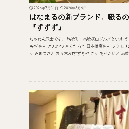
ホットドッグ
2026年7月31日
2026年8月6日
プリン
パフ
はなまるの新ブランド、啜る
パエリア
カ
『ずずず』
フルーツティー
ちゃわん武士です。 馬喰町・馬喰横山グルメといえば、 
ビストロ
京
もや)さん とんかつ さくたろう 日本橋店さん フクモ
閉店
ん みまつさん 寿々木屋(すずきや)さん あぺたいと 馬喰町