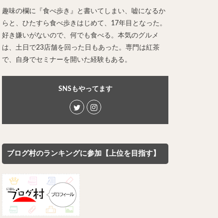
レー担々麺
趣味の欄に『食べ歩き』と書いてしまい、嘘になるか
らと、ひたすら食べ歩きはじめて、17年目となった。
ンメン
好き嫌いがないので、何でも食べる。本気のグルメ
ン
は、土日で23店舗を回った日もあった。専門は紅茶
け麺
で、自身でセミナーを開いた経験もある。
岐うどん
麦
立ち食い蕎麦
SNSもやってます
パッタイ
ラザニア
ぶしゃぶ
唐揚げ
とりかつ
ブログ村のランキングに参加【上位を目指す】
かつお節
鰻丼
チキンライス
タン
ダルバート
ー
ピザ