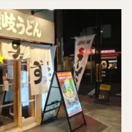
煮干しラーメン
鶏白湯ラーメン
担々麺
生姜ラーメン
カ
海老ラーメン
鯛ラーメン
辛いラーメン
台湾ラーメン
タ
酸辣湯麺
麻婆麺
牛骨ラーメン
喜多方ラーメン
京都ラーメ
トマトラーメン
沖縄そば
冷麺
そうめん
ビーフン
つ
油そば
まぜそば
うどん
カレーうどん
かすうどん
讃
久留米うどん
やわうどん
肉吸い
蕎麦
信州そば
つけ蕎
タ
チーズ
ナポリタン
焼きそば
皿うどん
ちゃんぽん
洋食
オムライス
エビフライ
アジフライ
カキフライ
焼肉
ホルモン
ラム肉
ステーキ
ハンバーグ
しゃ
生姜焼き
牛かつ
とんかつ
味噌かつ
トンテキ
焼きとん
焼き鳥
牛タン
くじら
餃子
魚
さんま
牡蠣
食
米
丼物
海鮮丼
天丼
かつ丼
親子丼
豚丼
えびめし
チャーハン
リゾット
レバニラ
中華粥
飯
麻婆豆腐
スンドゥブ
サムゲタン
コムタン
ソルロン
ールス
たこ焼き
お好み焼き
広島焼き
パン
ハンバーガ