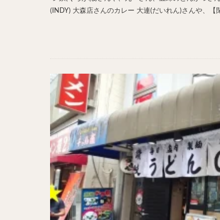
(INDY) 大森店さんのカレー 大連(だいれん)さんや、【閉