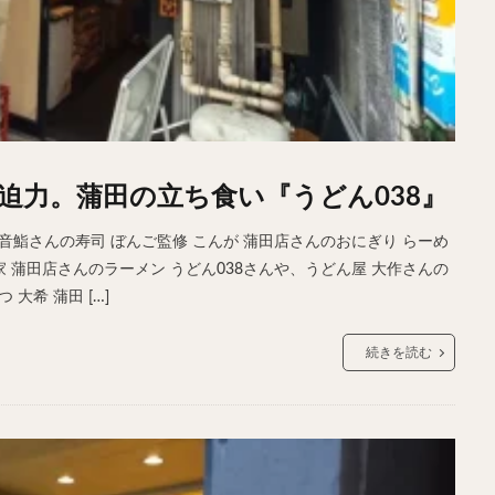
迫力。蒲田の立ち食い『うどん038』
音鮨さんの寿司 ぼんご監修 こんが 蒲田店さんのおにぎり らーめ
 蒲田店さんのラーメン うどん038さんや、うどん屋 大作さんの
大希 蒲田 […]
続きを読む