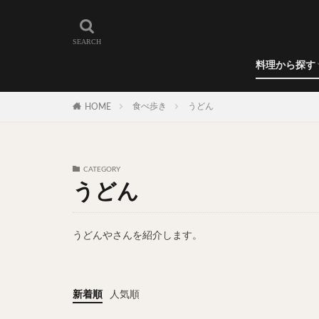
和食
洋食
カレー
ラーメン
うどん
蕎麦
肉料理
世界の料理
カフェ
エリア・料理から
カツサンド
代々木上原
料理から探す
広尾
御徒町
和食
洋食
カレー
ラーメン
うどん
蕎麦
肉料理
世界の料理
カフェ
水道橋
池尻
食べ歩き
うどん
HOME
神保町
神楽
表参道
銀座
抹茶
牛丼
CATEGORY
スープ春雨
うどん
テイクアウト
寿司
回転寿
うどんやさんを紹介します。
うなぎ
鯖の
グリーンカレー
ナン
ハヤシ
新着順
人気順
塩ラーメン