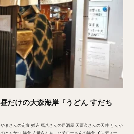
昼だけの大森海岸『うどん すだち
やまさんの定食 煮込 蔦八さんの居酒屋 天冨久さんの天丼 とんか
んのとんかつ 洋食 入舟さんや、ハチローさんの洋食 インディー