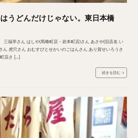
サンドイッチ
フルーツサンド
タマゴサンド
ケーキ
パンケ
ェ
たい焼き
豆花
バインミー
アボカド
とろろ
フ
のはうどんだけじゃない。東日本橋
フェ
喫茶店
珈琲
紅茶
お茶
タピオカ
チーズティ
スムージー
ワイン
レモンサワー
ワンコイン
バイキング
三福亭さん はしや(馬喰町店・岩本町店)さん あさや(旧店名 い
料理
沖縄料理
北京料理
広東料理
タイ料理
フレンチ
リさん 虎穴さん おむすびとせかいのごはんさん あり賀せいろうさ
店さ […]
検索
続きを読む