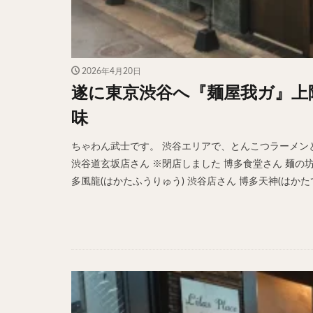
2026年4月20日
遂に東京渋谷へ『麺屋我ガ』上
味
ちゃわん武士です。 渋谷エリアで、とんこつラーメンと
渋谷道玄坂店さん ※閉店しました 博多食堂さん 麺の坊 
多風龍(はかたふうりゅう) 渋谷店さん 博多天神(はかたて 