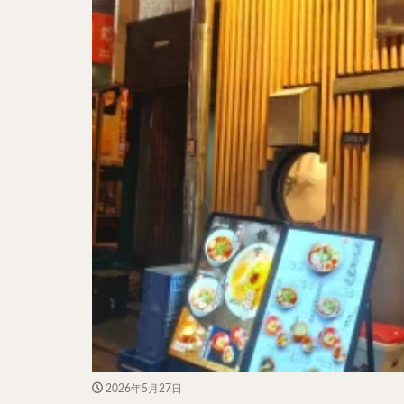
二郎系ラーメン
カレーラーメン
ワンタンメン
山形ラーメン
カレーつけ麺
稲庭うどん
サラダ
パス
ジャージャー麺
ガレット
肉
チキン南蛮
メンチカツ
ふかひれ
定
ローストビーフ丼
肉骨茶
魯肉
2026年5月27日
ビリヤニ
ミ