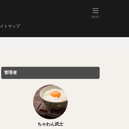
人形町
大森
学芸大学
イトマップ
武蔵小山
金高輪
祐天寺
虎ノ門
赤坂
丼もの
EE系カレー
管理者
イーツ
鴨肉
立ち飲み
煮込み
キーマカレー
ステーキカレー
支那そば
ちゃわん武士
家系ラーメン