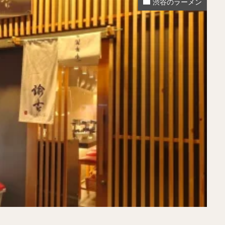
渋谷のラーメン
煮干しラーメン
鶏白湯ラーメン
担々麺
生姜ラーメン
カ
海老ラーメン
鯛ラーメン
辛いラーメン
台湾ラーメン
タ
酸辣湯麺
麻婆麺
牛骨ラーメン
喜多方ラーメン
京都ラーメ
トマトラーメン
沖縄そば
冷麺
そうめん
ビーフン
つ
油そば
まぜそば
うどん
カレーうどん
かすうどん
讃
久留米うどん
やわうどん
肉吸い
蕎麦
信州そば
つけ蕎
タ
チーズ
ナポリタン
焼きそば
皿うどん
ちゃんぽん
洋食
オムライス
エビフライ
アジフライ
カキフライ
焼肉
ホルモン
ラム肉
ステーキ
ハンバーグ
しゃ
生姜焼き
牛かつ
とんかつ
味噌かつ
トンテキ
焼きとん
焼き鳥
牛タン
くじら
餃子
魚
さんま
牡蠣
食
米
丼物
海鮮丼
天丼
かつ丼
親子丼
豚丼
えびめし
チャーハン
リゾット
レバニラ
中華粥
飯
麻婆豆腐
スンドゥブ
サムゲタン
コムタン
ソルロン
ールス
たこ焼き
お好み焼き
広島焼き
パン
ハンバーガ