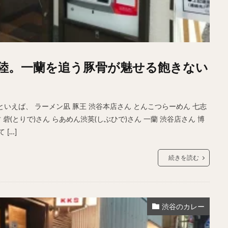
陸。一蘭を追う豚骨が魅せる飽きない
いえば、 ラーメン凪 豚王 渋谷本店さん とんこつらーめん 七志
砦(とりで)さん らあめん渋英(しぶひで)さん 一蘭 渋谷店さん 博
[…]
続きを読む
渋谷のカレー