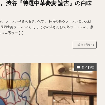
。渋谷『特選中華蕎麦 諭吉』の白味
サンドイッチ
フルーツサンド
タマゴサンド
ケーキ
パンケ
ェ
たい焼き
豆花
バインミー
アボカド
とろろ
フ
フェ
喫茶店
珈琲
紅茶
お茶
タピオカ
チーズティ
が、ラーメンやさんも多いです。 特長のあるラーメンといえば、
スムージー
ワイン
レモンサワー
ワンコイン
バイキング
)さん 長岡生姜ラーメンの、しょうがの湯さん ぽん酢ラーメンの、凛
ゃん系ラー […]
料理
沖縄料理
北京料理
広東料理
タイ料理
フレンチ
続きを読む
検索
タイ料理