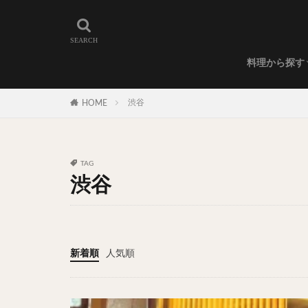
和食
洋食
カレー
ラーメン
うどん
蕎麦
肉料理
世界の料理
カフェ
エリア・料理から
カツサンド
代々木上原
料理から探す
広尾
御徒町
和食
洋食
カレー
ラーメン
うどん
蕎麦
肉料理
世界の料理
カフェ
水道橋
池尻
渋谷
HOME
神保町
神楽
表参道
銀座
抹茶
牛丼
TAG
スープ春雨
渋谷
テイクアウト
寿司
回転寿
うなぎ
鯖の
新着順
人気順
グリーンカレー
ナン
ハヤシ
塩ラーメン