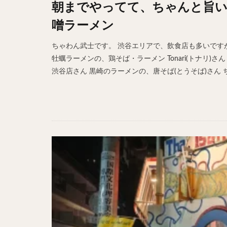
朝までやってて、ちゃんと旨い
ホットドッグ
噌ラーメン
プリン
パフ
パエリア
カ
ちゃわん武士です。 渋谷エリアで、飲食店も多いです
フルーツティー
牡蠣ラーメンの、鶏そば・ラーメン Tonari(トナリ
渋谷店さん 黒崎のラーメンの、唐そば(とうそば)さん ち
ビストロ
京
閉店