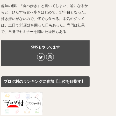
レー担々麺
趣味の欄に『食べ歩き』と書いてしまい、嘘になるか
らと、ひたすら食べ歩きはじめて、17年目となった。
ンメン
好き嫌いがないので、何でも食べる。本気のグルメ
ン
は、土日で23店舗を回った日もあった。専門は紅茶
け麺
で、自身でセミナーを開いた経験もある。
岐うどん
麦
立ち食い蕎麦
SNSもやってます
パッタイ
ラザニア
ぶしゃぶ
唐揚げ
とりかつ
ブログ村のランキングに参加【上位を目指す】
かつお節
鰻丼
チキンライス
タン
ダルバート
ー
ピザ