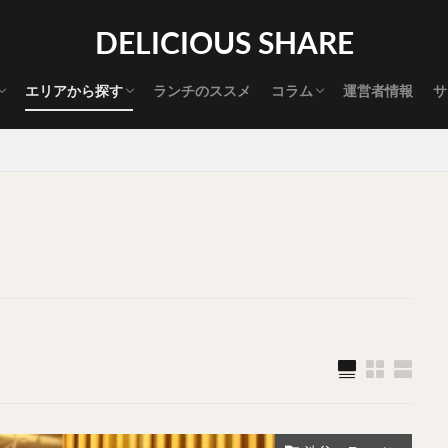
渋谷グルメ
新宿グルメ
代々木グルメ
三軒茶屋グルメ
恵比寿グルメ
中目黒グルメ
広尾グルメ
麻布十番グルメ
目黒グルメ
五反田グルメ
赤坂グルメ
神保町グルメ
新橋グルメ
銀座グルメ
神田グルメ
秋葉原グルメ
御徒町グルメ
上野グルメ
食べ歩き道
探す
DELICIOUS SHARE
タマゴ
三軒茶屋
上野
下北沢
中目黒
中野
五反田
代官山
六本木
原宿
品川
四ツ谷
大井町
大崎
エリアから探す
ランチのススメ
コラム
運営者情報
サ
御成門
御茶ノ水
新宿
新橋
本郷三丁目
東京
渋谷グルメ
新宿グルメ
代々木グルメ
三軒茶屋グルメ
恵比寿グルメ
中目黒グルメ
広尾グルメ
麻布十番グルメ
目黒グルメ
五反田グルメ
赤坂グルメ
神保町グルメ
新橋グルメ
銀座グルメ
神田グルメ
秋葉原グルメ
御徒町グルメ
上野グルメ
食べ歩き道
大橋
池袋
浅草
浅草橋
浜松町
渋谷
田町
白
坂
神田
神谷町
秋葉原
立ち食い
自由が丘
蒲田
高円寺
高田馬場
麻布十番
代々木
目黒
恵比寿
ロールキャベツ
フレンチトースト
おにぎり
ビール
GH
チョコレート
串かつ
水炊き
ビビンバ
クロワッサン
ス
デリバリー
ラーメンまとめ
焼肉まとめ
ランチ
デカ盛り
司
バラチラシ
いなり
豚汁
明太子
焼売
小籠包
味噌煮
おでん
もつ鍋
ちゃんこ鍋
カレー
カレーライス
ドライカレー
カツカレー
スープカレー
マッサマンカレー
ライス
天ぷら
串揚げ
ラーメン
中華そば
醤油ラーメン
味噌ラーメン
とんこつラーメン
魚介とんこつ
熊本ラーメン