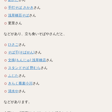
あさだ
さん
スープカレー
マッサマンカレー
ステーキカレー
手打そば さかき
さん
ナン
ハヤシライス
天ぷら
串揚げ
浅草橋百そば
さん
ラーメン
中華そば
醤油ラーメン
支那そば
更里さん
塩ラーメン
味噌ラーメン
とんこつラーメン
魚介とんこつ
熊本ラーメン
家系ラーメン
などがあり、立ち食いそばやさんだと、
二郎系ラーメン
煮干しラーメン
鶏白湯ラーメン
ひさご
さん
担々麺
生姜ラーメン
カレー担々麺
そば千(そばせん)
さん
カレーラーメン
海老ラーメン
鯛ラーメン
文殊(もんじゅ) 浅草橋店
さん
辛いラーメン
台湾ラーメン
タンメン
スタンドそば 野むら
さん
ワンタンメン
酸辣湯麺
麻婆麺
牛骨ラーメン
ふじた
さん
喜多方ラーメン
京都ラーメン
山形ラーメン
きらく蕎麦小川
さん
トマトラーメン
沖縄そば
冷麺
そうめん
清水や
さん
ビーフン
つけ麺
カレーつけ麺
油そば
まぜそば
うどん
カレーうどん
かすうどん
などがあります。
讃岐うどん
稲庭うどん
久留米うどん