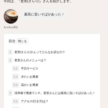
今回は、『更里(さらり)』さんを紹介します。
やわうどん
肉吸い
蕎麦
信州そば
つけ蕎麦
立ち食い蕎麦
サラダ
パスタ
最高に旨いそばがあった！
チーズ
ナポリタン
焼きそば
皿うどん
ちゃんぽん
パッタイ
ジャージャー麺
洋食
ちゃわん武士
オムライス
エビフライ
アジフライ
カキフライ
ラザニア
ガレット
肉
焼肉
目次
ホルモン
ラム肉
ステーキ
ハンバーグ
1
更里(さらり)さんってどんなお店なの？
しゃぶしゃぶ
唐揚げ
チキン南蛮
生姜焼き
2
更里さんのメニューは？
牛かつ
とんかつ
味噌かつ
トンテキ
焼きとん
とりかつ
メンチカツ
焼き鳥
2.1
平日サービス
牛タン
くじら
餃子
魚
さんま
2.2
冷たいお蕎麦
牡蠣
かつお節
ふかひれ
定食
米
2.3
温かいお蕎麦
丼物
海鮮丼
天丼
かつ丼
親子丼
3
浅草橋で蕎麦ランチ。更里さんには最高に旨いそばがあった！
豚丼
鰻丼
ローストビーフ丼
えびめし
3.1
アクセス(行き方)は？
チャーハン
リゾット
レバニラ
中華粥