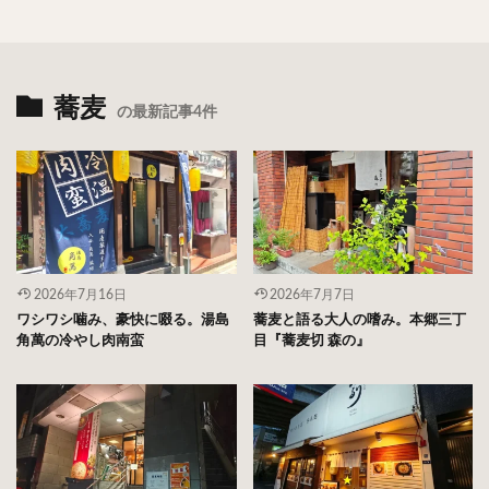
蕎麦
の最新記事4件
2026年7月16日
2026年7月7日
ワシワシ噛み、豪快に啜る。湯島
蕎麦と語る大人の嗜み。本郷三丁
角萬の冷やし肉南蛮
目『蕎麦切 森の』