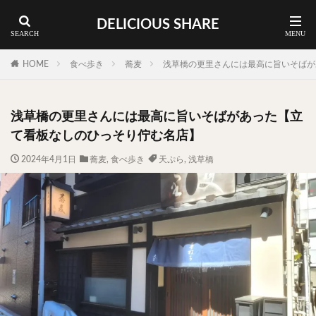
DELICIOUS SHARE
蕎麦
ラーメン
渋谷 ランチ
カレー
神谷町 ランチ
HOME
食べ歩き
蕎麦
浅草橋の更里さんには最高に旨いそばが
料理ジャンルから探す
浅草橋の更里さんには最高に旨いそばがあった【立
エリア・料理から探す
て看板なしのひっそり佇む名店】
カツサンド
タマゴ
三軒茶屋
上野
2024年4月1日
蕎麦
,
食べ歩き
天ぷら
,
浅草橋
下北沢
中目黒
中野
五反田
人形町
代々木上原
代官山
六本木
原宿
品川
四ツ谷
大井町
大崎
大森
学芸大学
広尾
御徒町
御成門
御茶ノ水
新宿
新橋
本郷三丁目
東京
武蔵小山
水道橋
池尻大橋
池袋
浅草
浅草橋
浜松町
渋谷
田町
白金高輪
祐天寺
神保町