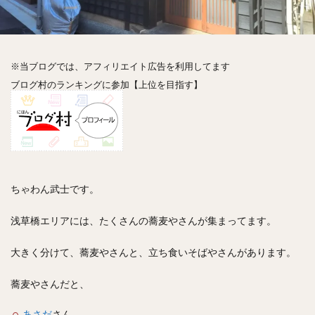
神楽坂
神田
神谷町
秋葉原
立ち食い
自由が丘
蒲田
虎ノ門
表参道
銀座
高円寺
高田馬場
麻布十番
代々木
目黒
※当ブログでは、アフィリエイト広告を利用してます
恵比寿
赤坂
丼もの
抹茶
牛丼
ブログ村のランキングに参加【上位を目指す】
ロールキャベツ
フレンチトースト
おにぎり
ビール
GHEE系カレー
スープ春雨
チョコレート
串かつ
水炊き
ビビンバ
クロワッサン
スイーツ
鴨肉
テイクアウト
デリバリー
ラーメンまとめ
焼肉まとめ
ちゃわん武士です。
ランチ
デカ盛り
立ち飲み
寿司
回転寿司
バラチラシ
いなり
豚汁
浅草橋エリアには、たくさんの蕎麦やさんが集まってます。
明太子
焼売
小籠包
煮込み
うなぎ
大きく分けて、蕎麦やさんと、立ち食いそばやさんがあります。
鯖の味噌煮
おでん
もつ鍋
ちゃんこ鍋
カレー
カレーライス
キーマカレー
蕎麦やさんだと、
グリーンカレー
ドライカレー
カツカレー