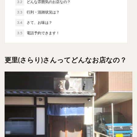
3.2
どんな雰囲気のお店なの？
チキンライス
肉骨茶
魯肉飯
麻婆豆腐
3.3
行列・混雑状況は？
スンドゥブ
サムゲタン
コムタン
ソルロンタン
ダルバート
ビリヤニ
ミールス
3.4
さて、お味は？
たこ焼き
お好み焼き
広島焼き
パン
3.5
電話予約できます！
ハンバーガー
ピザ
ホットドッグ
サンドイッチ
フルーツサンド
タマゴサンド
更里(さらり)さんってどんなお店なの？
ケーキ
パンケーキ
アイス
プリン
パフェ
たい焼き
豆花
バインミー
アボカド
とろろ
フォー
ナシゴレン
パエリア
カフェ
喫茶店
珈琲
紅茶
お茶
タピオカ
チーズティー
フルーツティー
スムージー
ワイン
レモンサワー
ワンコイン
バイキング
食べ放題
ビストロ
京料理
沖縄料理
北京料理
広東料理
タイ料理
フレンチ
メキシカン
閉店