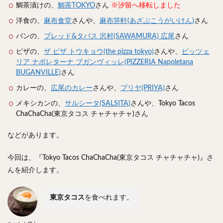
スープカレー
マッサマンカレー
ステーキカレー
鯛茶漬けの、
鯛茶TOKYO
さん
※汐留へ移転しました
ナン
ハヤシライス
天ぷら
串揚げ
洋食の、
麻布食堂
さんや、
麻布笄軒(あざぶこうがいけん)
さん
ラーメン
中華そば
醤油ラーメン
支那そば
パンの、
ブレッド&タパス 沢村(SAWAMURA) 広尾
さん
塩ラーメン
味噌ラーメン
とんこつラーメン
ピザの、
ザ ピザ トウキョウ(the pizza tokyo)
さんや、
ピッツェ
リア ナポレターナ ブガンヴィッレ(PIZZERIA Napoletana
魚介とんこつ
熊本ラーメン
家系ラーメン
BUGANVILLE)
さん
二郎系ラーメン
煮干しラーメン
鶏白湯ラーメン
カレーの、
広尾のカレー
さんや、
プリヤ(PRIYA)
さん
担々麺
生姜ラーメン
カレー担々麺
メキシカンの、
サルシータ(SALSITA)
さんや、Tokyo Tacos
カレーラーメン
海老ラーメン
鯛ラーメン
ChaChaCha(東京タコス チャチャチャ)さん
辛いラーメン
台湾ラーメン
タンメン
などがあります。
ワンタンメン
酸辣湯麺
麻婆麺
牛骨ラーメン
喜多方ラーメン
京都ラーメン
山形ラーメン
今回は、『Tokyo Tacos ChaChaCha(東京タコス チャチャチャ)』さ
トマトラーメン
沖縄そば
冷麺
そうめん
んを紹介します。
ビーフン
つけ麺
カレーつけ麺
油そば
東京タコス
を食べれます。
まぜそば
うどん
カレーうどん
かすうどん
讃岐うどん
稲庭うどん
久留米うどん