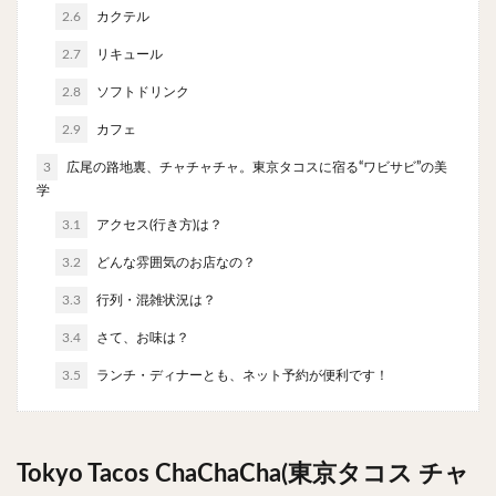
チキンライス
肉骨茶
魯肉飯
麻婆豆腐
2.6
カクテル
スンドゥブ
サムゲタン
コムタン
2.7
リキュール
ソルロンタン
ダルバート
ビリヤニ
ミールス
2.8
ソフトドリンク
たこ焼き
お好み焼き
広島焼き
パン
2.9
カフェ
ハンバーガー
ピザ
ホットドッグ
3
広尾の路地裏、チャチャチャ。東京タコスに宿る“ワビサビ”の美
サンドイッチ
フルーツサンド
タマゴサンド
学
ケーキ
パンケーキ
アイス
プリン
3.1
アクセス(行き方)は？
パフェ
たい焼き
豆花
バインミー
3.2
どんな雰囲気のお店なの？
アボカド
とろろ
フォー
ナシゴレン
3.3
行列・混雑状況は？
パエリア
カフェ
喫茶店
珈琲
紅茶
3.4
さて、お味は？
お茶
タピオカ
チーズティー
フルーツティー
3.5
ランチ・ディナーとも、ネット予約が便利です！
スムージー
ワイン
レモンサワー
ワンコイン
バイキング
食べ放題
ビストロ
京料理
沖縄料理
北京料理
広東料理
タイ料理
Tokyo Tacos ChaChaCha(東京タコス チャ
フレンチ
メキシカン
閉店