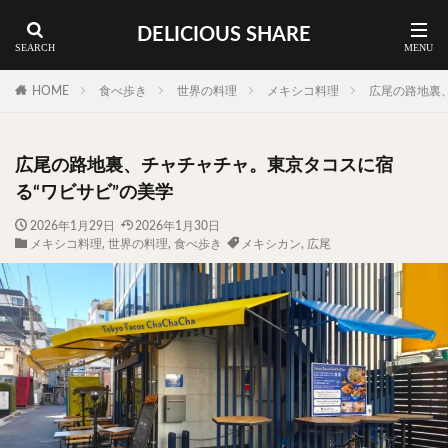
DELICIOUS SHARE
蕎麦
ラーメン
渋谷 ランチ
カレー
神谷町 ランチ
HOME
食べ歩き
世界の料理
メキシコ料理
広尾の路地裏
料理ジャンルから探す
広尾の路地裏、チャチャチャ。東京タコスに宿
エリア・料理から探す
る“ワビサビ”の美学
カツサンド
タマゴ
三軒茶屋
上野
2026年1月29日
2026年1月30日
メキシコ料理
,
世界の料理
,
食べ歩き
メキシカン
,
広尾
下北沢
中目黒
中野
五反田
人形町
代々木上原
代官山
六本木
原宿
品川
四ツ谷
大井町
大崎
大森
学芸大学
広尾
御徒町
御成門
御茶ノ水
新宿
新橋
本郷三丁目
東京
武蔵小山
水道橋
池尻大橋
池袋
浅草
浅草橋
浜松町
渋谷
田町
白金高輪
祐天寺
神保町