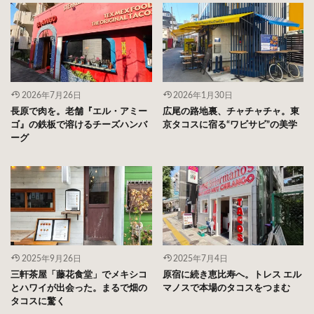
2026年7月26日
2026年1月30日
長原で肉を。老舗『エル・アミー
広尾の路地裏、チャチャチャ。東
ゴ』の鉄板で溶けるチーズハンバ
京タコスに宿る“ワビサビ”の美学
ーグ
2025年9月26日
2025年7月4日
三軒茶屋「藤花食堂」でメキシコ
原宿に続き恵比寿へ。トレス エル
とハワイが出会った。まるで畑の
マノスで本場のタコスをつまむ
タコスに驚く