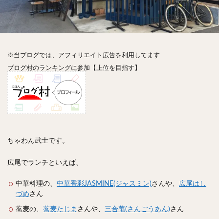
神楽坂
神田
神谷町
秋葉原
立ち食い
自由が丘
蒲田
虎ノ門
表参道
銀座
高円寺
高田馬場
麻布十番
代々木
目黒
恵比寿
赤坂
丼もの
抹茶
牛丼
※当ブログでは、アフィリエイト広告を利用してます
ロールキャベツ
フレンチトースト
おにぎり
ブログ村のランキングに参加【上位を目指す】
ビール
GHEE系カレー
スープ春雨
チョコレート
串かつ
水炊き
ビビンバ
クロワッサン
スイーツ
鴨肉
テイクアウト
デリバリー
ラーメンまとめ
焼肉まとめ
ランチ
デカ盛り
立ち飲み
寿司
ちゃわん武士です。
回転寿司
バラチラシ
いなり
豚汁
広尾でランチといえば、
明太子
焼売
小籠包
煮込み
うなぎ
鯖の味噌煮
おでん
もつ鍋
ちゃんこ鍋
中華料理の、
中華香彩JASMINE(ジャスミン)
さんや、
広尾はし
づめ
さん
カレー
カレーライス
キーマカレー
蕎麦の、
グリーンカレー
蕎麦たじま
さんや、
ドライカレー
三合菴(さんごうあん)
カツカレー
さん