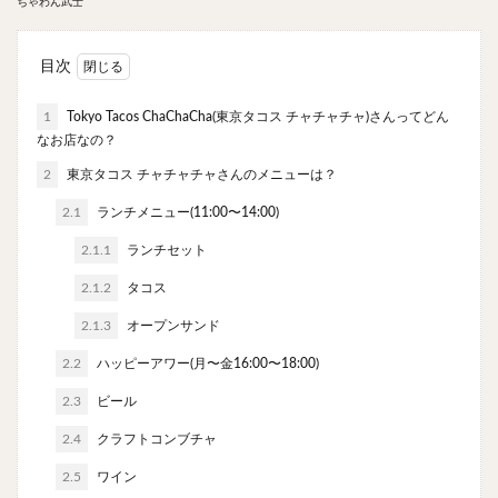
ちゃわん武士
やわうどん
肉吸い
蕎麦
信州そば
つけ蕎麦
立ち食い蕎麦
サラダ
パスタ
目次
チーズ
ナポリタン
焼きそば
皿うどん
ちゃんぽん
パッタイ
ジャージャー麺
洋食
1
Tokyo Tacos ChaChaCha(東京タコス チャチャチャ)さんってどん
なお店なの？
オムライス
エビフライ
アジフライ
2
東京タコス チャチャチャさんのメニューは？
カキフライ
ラザニア
ガレット
肉
焼肉
2.1
ホルモン
ランチメニュー(11:00〜14:00)
ラム肉
ステーキ
ハンバーグ
しゃぶしゃぶ
唐揚げ
チキン南蛮
生姜焼き
2.1.1
ランチセット
牛かつ
とんかつ
味噌かつ
トンテキ
2.1.2
タコス
焼きとん
とりかつ
メンチカツ
焼き鳥
2.1.3
オープンサンド
牛タン
くじら
餃子
魚
さんま
2.2
ハッピーアワー(月〜金16:00〜18:00)
牡蠣
かつお節
ふかひれ
定食
米
2.3
ビール
丼物
海鮮丼
天丼
かつ丼
親子丼
2.4
クラフトコンブチャ
豚丼
鰻丼
ローストビーフ丼
えびめし
2.5
ワイン
チャーハン
リゾット
レバニラ
中華粥