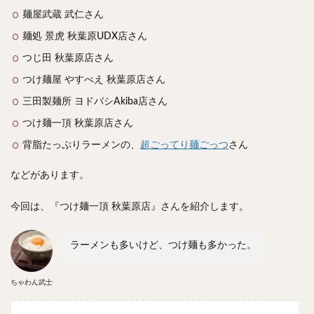
スープカレー
マッサマンカレー
ステーキカレー
麺屋武蔵 武仁さん
ナン
ハヤシライス
天ぷら
串揚げ
麺処 景虎 秋葉原UDX店さん
ラーメン
中華そば
醤油ラーメン
支那そば
つじ田 秋葉原店さん
塩ラーメン
味噌ラーメン
とんこつラーメン
つけ麺屋 やすべえ 秋葉原店さん
魚介とんこつ
熊本ラーメン
家系ラーメン
三田製麺所 ヨドバシAkiba店さん
二郎系ラーメン
煮干しラーメン
鶏白湯ラーメン
つけ麺一頂 秋葉原店さん
担々麺
生姜ラーメン
カレー担々麺
背脂たっぷりラーメンの、
超ごってり麺ごっつ
さん
カレーラーメン
海老ラーメン
鯛ラーメン
などがあります。
辛いラーメン
台湾ラーメン
タンメン
ワンタンメン
酸辣湯麺
麻婆麺
牛骨ラーメン
今回は、『つけ麺一頂 秋葉原店』さんを紹介します。
喜多方ラーメン
京都ラーメン
山形ラーメン
トマトラーメン
沖縄そば
冷麺
そうめん
ラーメンも多いけど、つけ麺も多かった。
ビーフン
つけ麺
カレーつけ麺
油そば
まぜそば
うどん
カレーうどん
かすうどん
ちゃわん武士
讃岐うどん
稲庭うどん
久留米うどん