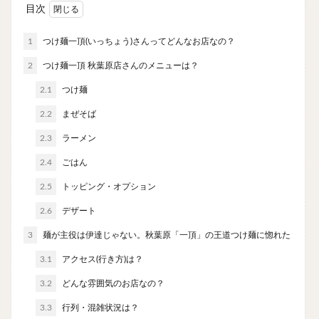
やわうどん
肉吸い
蕎麦
信州そば
目次
つけ蕎麦
立ち食い蕎麦
サラダ
パスタ
1
つけ麺一頂(いっちょう)さんってどんなお店なの？
チーズ
ナポリタン
焼きそば
皿うどん
2
つけ麺一頂 秋葉原店さんのメニューは？
ちゃんぽん
パッタイ
ジャージャー麺
洋食
2.1
つけ麺
オムライス
エビフライ
アジフライ
2.2
まぜそば
カキフライ
ラザニア
ガレット
肉
焼肉
ホルモン
ラム肉
ステーキ
ハンバーグ
2.3
ラーメン
しゃぶしゃぶ
唐揚げ
チキン南蛮
生姜焼き
2.4
ごはん
牛かつ
とんかつ
味噌かつ
トンテキ
2.5
トッピング・オプション
焼きとん
とりかつ
メンチカツ
焼き鳥
2.6
デザート
牛タン
くじら
餃子
魚
さんま
3
麺が主役は伊達じゃない。秋葉原「一頂」の王道つけ麺に惚れた
牡蠣
かつお節
ふかひれ
定食
米
3.1
アクセス(行き方)は？
丼物
海鮮丼
天丼
かつ丼
親子丼
3.2
どんな雰囲気のお店なの？
豚丼
鰻丼
ローストビーフ丼
えびめし
チャーハン
リゾット
レバニラ
中華粥
3.3
行列・混雑状況は？