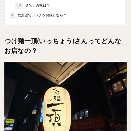
チキンライス
肉骨茶
魯肉飯
麻婆豆腐
3.4
さて、お味は？
スンドゥブ
サムゲタン
コムタン
4
秋葉原でランチをお探しなら？
ソルロンタン
ダルバート
ビリヤニ
ミールス
たこ焼き
お好み焼き
広島焼き
パン
ハンバーガー
ピザ
ホットドッグ
つけ麺一頂(いっちょう)さんってどんな
サンドイッチ
フルーツサンド
タマゴサンド
お店なの？
ケーキ
パンケーキ
アイス
プリン
パフェ
たい焼き
豆花
バインミー
アボカド
とろろ
フォー
ナシゴレン
パエリア
カフェ
喫茶店
珈琲
紅茶
お茶
タピオカ
チーズティー
フルーツティー
スムージー
ワイン
レモンサワー
ワンコイン
バイキング
食べ放題
ビストロ
京料理
沖縄料理
北京料理
広東料理
タイ料理
フレンチ
メキシカン
閉店