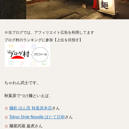
神楽坂
神田
神谷町
秋葉原
立ち食い
自由が丘
蒲田
虎ノ門
表参道
銀座
高円寺
高田馬場
麻布十番
代々木
目黒
恵比寿
赤坂
丼もの
抹茶
牛丼
※当ブログでは、アフィリエイト広告を利用してます
ロールキャベツ
フレンチトースト
おにぎり
ブログ村のランキングに参加【上位を目指す】
ビール
GHEE系カレー
スープ春雨
チョコレート
串かつ
水炊き
ビビンバ
クロワッサン
スイーツ
鴨肉
テイクアウト
デリバリー
ラーメンまとめ
焼肉まとめ
ランチ
デカ盛り
立ち飲み
寿司
ちゃわん武士です。
回転寿司
バラチラシ
いなり
豚汁
秋葉原でつけ麺といえば、
明太子
焼売
小籠包
煮込み
うなぎ
鯖の味噌煮
おでん
もつ鍋
ちゃんこ鍋
麺処 ほん田 秋葉原本店
さん
カレー
カレーライス
キーマカレー
Tokyo Style Noodle ほたて日和
さん
グリーンカレー
ドライカレー
カツカレー
麺屋武蔵 巌虎さん