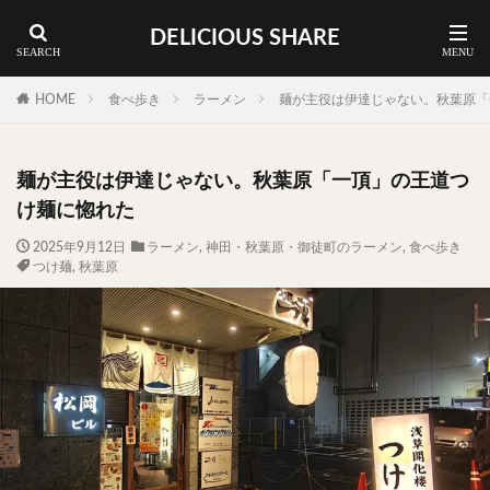
DELICIOUS SHARE
蕎麦
ラーメン
渋谷 ランチ
カレー
神谷町 ランチ
HOME
食べ歩き
ラーメン
麺が主役は伊達じゃない。秋葉原「
料理ジャンルから探す
麺が主役は伊達じゃない。秋葉原「一頂」の王道つ
エリア・料理から探す
け麺に惚れた
カツサンド
タマゴ
三軒茶屋
上野
2025年9月12日
ラーメン
,
神田・秋葉原・御徒町のラーメン
,
食べ歩き
つけ麺
,
秋葉原
下北沢
中目黒
中野
五反田
人形町
代々木上原
代官山
六本木
原宿
品川
四ツ谷
大井町
大崎
大森
学芸大学
広尾
御徒町
御成門
御茶ノ水
新宿
新橋
本郷三丁目
東京
武蔵小山
水道橋
池尻大橋
池袋
浅草
浅草橋
浜松町
渋谷
田町
白金高輪
祐天寺
神保町