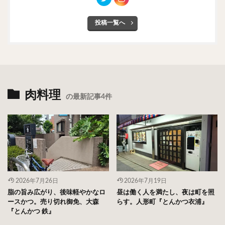
投稿一覧へ
肉料理
の最新記事4件
2026年7月26日
2026年7月19日
脂の旨み広がり、後味軽やかなロ
昼は働く人を満たし、夜は町を照
ースかつ。売り切れ御免、大森
らす。人形町『とんかつ衣浦』
『とんかつ 鉄』