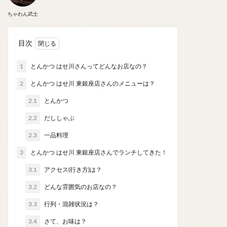
やわうどん
肉吸い
蕎麦
信州そば
ちゃわん武士
つけ蕎麦
立ち食い蕎麦
サラダ
パスタ
チーズ
ナポリタン
焼きそば
皿うどん
目次
ちゃんぽん
パッタイ
ジャージャー麺
洋食
1
とんかつ はせ川さんってどんなお店なの？
オムライス
エビフライ
アジフライ
カキフライ
ラザニア
ガレット
肉
焼肉
2
とんかつ はせ川 東銀座店さんのメニューは？
ホルモン
ラム肉
ステーキ
ハンバーグ
2.1
とんかつ
しゃぶしゃぶ
唐揚げ
チキン南蛮
生姜焼き
2.2
だししゃぶ
牛かつ
とんかつ
味噌かつ
トンテキ
2.3
一品料理
焼きとん
とりかつ
メンチカツ
焼き鳥
3
とんかつ はせ川 東銀座店さんでランチしてきた！
牛タン
くじら
餃子
魚
さんま
3.1
アクセス(行き方)は？
牡蠣
かつお節
ふかひれ
定食
米
3.2
どんな雰囲気のお店なの？
丼物
海鮮丼
天丼
かつ丼
親子丼
豚丼
鰻丼
ローストビーフ丼
えびめし
3.3
行列・混雑状況は？
チャーハン
リゾット
レバニラ
中華粥
3.4
さて、お味は？