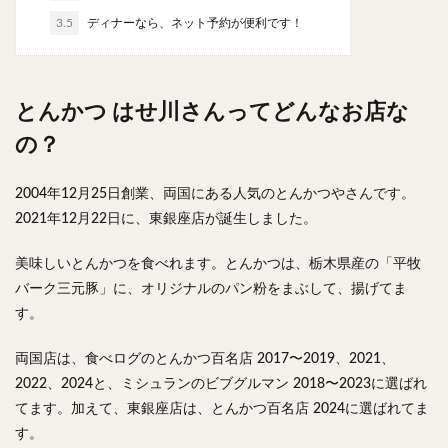
チキンライス
肉骨茶
魯肉飯
麻婆豆腐
3.5
ディナーなら、ネット予約が便利です！
スンドゥブ
サムゲタン
コムタン
ソルロンタン
ダルバート
ビリヤニ
ミールス
たこ焼き
お好み焼き
広島焼き
パン
とんかつ はせ川さんってどんなお店な
ハンバーガー
ピザ
ホットドッグ
の？
サンドイッチ
フルーツサンド
タマゴサンド
2004年12月25日創業、両国にある人気のとんかつやさんです。
ケーキ
パンケーキ
アイス
プリン
2021年12月22日に、東銀座店が誕生しました。
パフェ
たい焼き
豆花
バインミー
アボカド
とろろ
フォー
ナシゴレン
美味しいとんかつを食べれます。とんかつは、栃木県産の「平牧
パエリア
カフェ
喫茶店
珈琲
紅茶
バーク三元豚」に、オリジナルのパン粉をまぶして、揚げてま
す。
お茶
タピオカ
チーズティー
フルーツティー
スムージー
ワイン
レモンサワー
ワンコイン
両国店は、食べログのとんかつ百名店 2017〜2019、2021、
バイキング
食べ放題
ビストロ
京料理
2022、2024と、ミシュランのビブグルマン 2018〜2023に選ばれ
沖縄料理
北京料理
広東料理
タイ料理
てます。加えて、東銀座店は、とんかつ百名店 2024に選ばれてま
す。
フレンチ
メキシカン
閉店