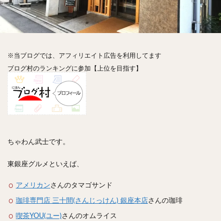
神楽坂
神田
神谷町
秋葉原
立ち食い
自由が丘
蒲田
虎ノ門
表参道
銀座
高円寺
高田馬場
麻布十番
代々木
目黒
恵比寿
赤坂
丼もの
抹茶
牛丼
※当ブログでは、アフィリエイト広告を利用してます
ロールキャベツ
フレンチトースト
おにぎり
ブログ村のランキングに参加【上位を目指す】
ビール
GHEE系カレー
スープ春雨
チョコレート
串かつ
水炊き
ビビンバ
クロワッサン
スイーツ
鴨肉
テイクアウト
デリバリー
ラーメンまとめ
焼肉まとめ
ランチ
デカ盛り
立ち飲み
寿司
ちゃわん武士です。
回転寿司
バラチラシ
いなり
豚汁
東銀座グルメといえば、
明太子
焼売
小籠包
煮込み
うなぎ
鯖の味噌煮
おでん
もつ鍋
ちゃんこ鍋
アメリカン
さんのタマゴサンド
カレー
カレーライス
キーマカレー
珈琲専門店 三十間(さんじっけん) 銀座本店
さんの珈琲
グリーンカレー
ドライカレー
カツカレー
喫茶YOU(ユー)
さんのオムライス