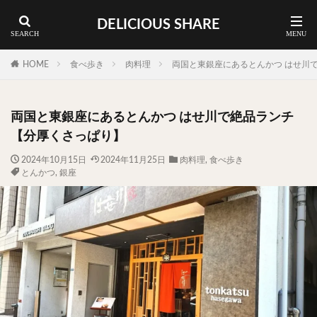
DELICIOUS SHARE
蕎麦
ラーメン
渋谷 ランチ
カレー
神谷町 ランチ
HOME
食べ歩き
肉料理
両国と東銀座にあるとんかつ はせ川
料理ジャンルから探す
両国と東銀座にあるとんかつ はせ川で絶品ランチ
エリア・料理から探す
【分厚くさっぱり】
カツサンド
タマゴ
三軒茶屋
上野
2024年10月15日
2024年11月25日
肉料理
,
食べ歩き
とんかつ
,
銀座
下北沢
中目黒
中野
五反田
人形町
代々木上原
代官山
六本木
原宿
品川
四ツ谷
大井町
大崎
大森
学芸大学
広尾
御徒町
御成門
御茶ノ水
新宿
新橋
本郷三丁目
東京
武蔵小山
水道橋
池尻大橋
池袋
浅草
浅草橋
浜松町
渋谷
田町
白金高輪
祐天寺
神保町