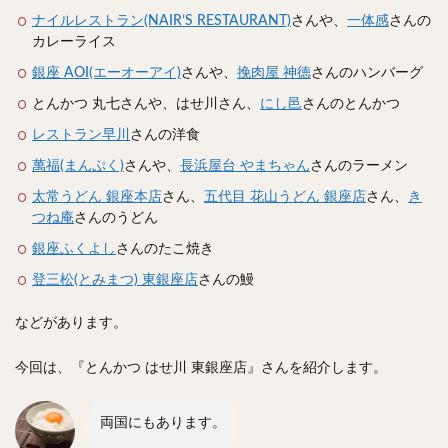
スープカレー
マッサマンカレー
ステーキカレー
ナイルレストラン(NAIR’S RESTAURANT)
さんや、
一体感
さんの
ナン
ハヤシライス
天ぷら
串揚げ
カレーライス
ラーメン
中華そば
醤油ラーメン
支那そば
銀座 AOI(エーオーアイ)
さんや、
挽肉屋 神徳
さんのハンバーグ
塩ラーメン
味噌ラーメン
とんこつラーメン
とんかつ 丸七さんや、はせ川さん、
にし邑
さんのとんかつ
魚介とんこつ
熊本ラーメン
家系ラーメン
レストラン早川
さんの洋食
二郎系ラーメン
煮干しラーメン
鶏白湯ラーメン
萬福(まんぷく)
さんや、
長浜屋台 やまちゃん
さんのラーメン
担々麺
生姜ラーメン
カレー担々麺
太常うどん 銀座本店
さん、
五代目 花山うどん 銀座店
さん、
き
つね庵
さんのうどん
カレーラーメン
海老ラーメン
鯛ラーメン
銀座ふくよし
さんのたこ焼き
辛いラーメン
台湾ラーメン
タンメン
登三松(とみまつ) 東銀座店
ワンタンメン
酸辣湯麺
さんの鰻
麻婆麺
牛骨ラーメン
喜多方ラーメン
京都ラーメン
山形ラーメン
などがあります。
トマトラーメン
沖縄そば
冷麺
そうめん
今回は、『とんかつ はせ川 東銀座店』さんを紹介します。
ビーフン
つけ麺
カレーつけ麺
油そば
まぜそば
うどん
カレーうどん
かすうどん
両国にもあります。
讃岐うどん
稲庭うどん
久留米うどん