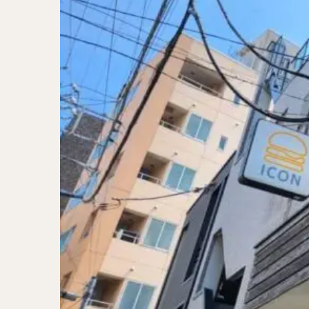
二郎系ラーメン
カレーラーメン
ワンタンメン
山形ラーメン
カレーつけ麺
稲庭うどん
サラダ
パス
ジャージャー麺
ガレット
肉
チキン南蛮
メンチカツ
ふかひれ
定
ローストビーフ丼
肉骨茶
魯肉
ビリヤニ
ミ