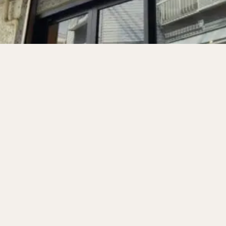
サンドイッチ
フルーツサンド
タマゴサンド
ケーキ
パンケ
ェ
たい焼き
豆花
バインミー
アボカド
とろろ
フ
フェ
喫茶店
珈琲
紅茶
お茶
タピオカ
チーズティ
スムージー
ワイン
レモンサワー
ワンコイン
バイキング
料理
沖縄料理
北京料理
広東料理
タイ料理
フレンチ
検索