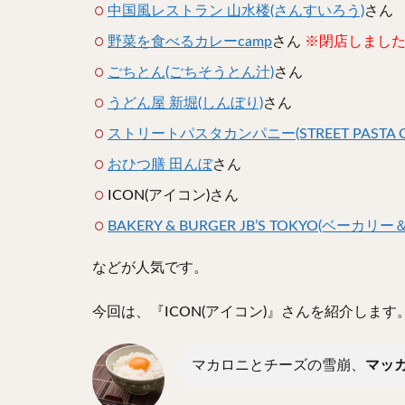
中国風レストラン 山水楼(さんすいろう)
さん
野菜を食べるカレーcamp
さん
※閉店しまし
ごちとん(ごちそうとん汁)
さん
うどん屋 新堀(しんぼり)
さん
ストリートパスタカンパニー(STREET PASTA C
おひつ膳 田んぼ
さん
ICON(アイコン)さん
BAKERY & BURGER JB’S TOKYO(ベ
などが人気です。
今回は、『ICON(アイコン)』さんを紹介します
マカロニとチーズの雪崩、
マッ