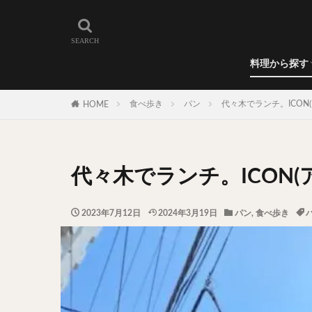
和食
洋食
カレー
ラーメン
うどん
蕎麦
肉料理
世界の料理
カフェ
エリア・料理から
カツサンド
代々木上原
料理から探す
広尾
御徒町
和食
洋食
カレー
ラーメン
うどん
蕎麦
肉料理
世界の料理
カフェ
水道橋
池尻
食べ歩き
パン
代々木でランチ。ICO
HOME
神保町
神楽
表参道
銀座
抹茶
牛丼
代々木でランチ。ICON
スープ春雨
テイクアウト
2023年7月12日
2024年3月19日
パン
,
食べ歩き
寿司
回転寿
うなぎ
鯖の
グリーンカレー
ナン
ハヤシ
塩ラーメン