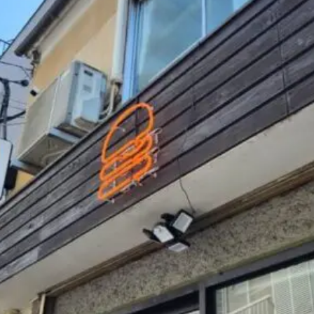
煮干しラーメン
鶏白湯ラーメン
担々麺
生姜ラーメン
カ
海老ラーメン
鯛ラーメン
辛いラーメン
台湾ラーメン
タ
酸辣湯麺
麻婆麺
牛骨ラーメン
喜多方ラーメン
京都ラーメ
トマトラーメン
沖縄そば
冷麺
そうめん
ビーフン
つ
油そば
まぜそば
うどん
カレーうどん
かすうどん
讃
久留米うどん
やわうどん
肉吸い
蕎麦
信州そば
つけ蕎
タ
チーズ
ナポリタン
焼きそば
皿うどん
ちゃんぽん
洋食
オムライス
エビフライ
アジフライ
カキフライ
焼肉
ホルモン
ラム肉
ステーキ
ハンバーグ
しゃ
生姜焼き
牛かつ
とんかつ
味噌かつ
トンテキ
焼きとん
焼き鳥
牛タン
くじら
餃子
魚
さんま
牡蠣
食
米
丼物
海鮮丼
天丼
かつ丼
親子丼
豚丼
えびめし
チャーハン
リゾット
レバニラ
中華粥
飯
麻婆豆腐
スンドゥブ
サムゲタン
コムタン
ソルロン
ールス
たこ焼き
お好み焼き
広島焼き
パン
ハンバーガ