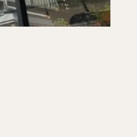
ーキ
アイス
ォー
ナシゴレン
ー
食べ放題
メキシカン