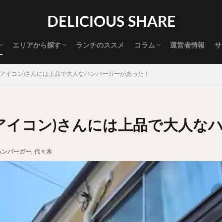
渋谷グルメ
新宿グルメ
代々木グルメ
三軒茶屋グルメ
恵比寿グルメ
中目黒グルメ
広尾グルメ
麻布十番グルメ
目黒グルメ
五反田グルメ
赤坂グルメ
神保町グルメ
新橋グルメ
銀座グルメ
神田グルメ
秋葉原グルメ
御徒町グルメ
上野グルメ
食べ歩き道
探す
DELICIOUS SHARE
タマゴ
三軒茶屋
上野
下北沢
中目黒
中野
五反田
代官山
六本木
原宿
品川
四ツ谷
大井町
大崎
エリアから探す
ランチのススメ
コラム
運営者情報
サ
御成門
御茶ノ水
新宿
新橋
本郷三丁目
東京
渋谷グルメ
新宿グルメ
代々木グルメ
三軒茶屋グルメ
恵比寿グルメ
中目黒グルメ
広尾グルメ
麻布十番グルメ
目黒グルメ
五反田グルメ
赤坂グルメ
神保町グルメ
新橋グルメ
銀座グルメ
神田グルメ
秋葉原グルメ
御徒町グルメ
上野グルメ
食べ歩き道
大橋
池袋
浅草
浅草橋
浜松町
渋谷
田町
白
N(アイコン)さんには上品で大人なハンバーガーがあった！
坂
神田
神谷町
秋葉原
立ち食い
自由が丘
蒲田
高円寺
高田馬場
麻布十番
代々木
目黒
恵比寿
ロールキャベツ
フレンチトースト
おにぎり
ビール
GH
(アイコン)さんには上品で大人な
チョコレート
串かつ
水炊き
ビビンバ
クロワッサン
ス
デリバリー
ラーメンまとめ
焼肉まとめ
ランチ
デカ盛り
ハンバーガー
,
代々木
司
バラチラシ
いなり
豚汁
明太子
焼売
小籠包
味噌煮
おでん
もつ鍋
ちゃんこ鍋
カレー
カレーライス
ドライカレー
カツカレー
スープカレー
マッサマンカレー
ライス
天ぷら
串揚げ
ラーメン
中華そば
醤油ラーメン
味噌ラーメン
とんこつラーメン
魚介とんこつ
熊本ラーメン