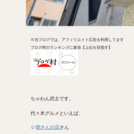
ホットドッグ
プリン
パフ
パエリア
カ
フルーツティー
※当ブログでは、アフィリエイト広告を利用してます
ビストロ
京
ブログ村のランキングに参加【上位を目指す】
閉店
ちゃわん武士です。
代々木グルメといえば、
曽さんの店
さん