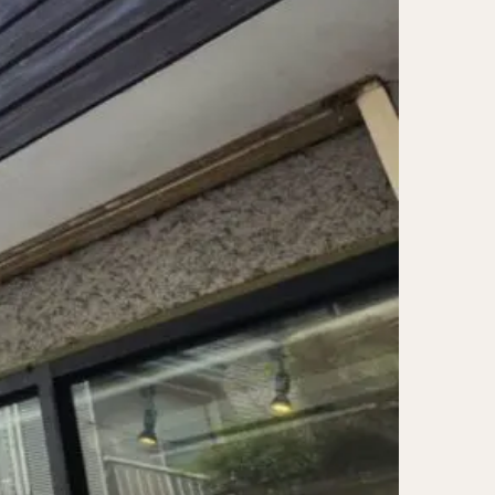
レー担々麺
ンメン
ン
け麺
岐うどん
麦
立ち食い蕎麦
パッタイ
ラザニア
ぶしゃぶ
唐揚げ
とりかつ
かつお節
鰻丼
チキンライス
タン
ダルバート
ー
ピザ