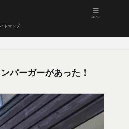
人形町
大森
学芸大学
イトマップ
武蔵小山
金高輪
祐天寺
虎ノ門
赤坂
丼もの
EE系カレー
ハンバーガーがあった！
イーツ
鴨肉
立ち飲み
煮込み
キーマカレー
ステーキカレー
支那そば
家系ラーメン