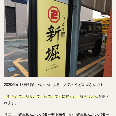
チキンライス
肉骨茶
魯肉飯
麻婆豆腐
スンドゥブ
サムゲタン
コムタン
ソルロンタン
ダルバート
ビリヤニ
ミールス
たこ焼き
お好み焼き
広島焼き
パン
ハンバーガー
ピザ
ホットドッグ
サンドイッチ
フルーツサンド
タマゴサンド
ケーキ
パンケーキ
アイス
プリン
パフェ
たい焼き
豆花
バインミー
アボカド
とろろ
フォー
ナシゴレン
パエリア
カフェ
喫茶店
珈琲
紅茶
お茶
タピオカ
チーズティー
フルーツティー
2020年6月8日創業、代々木にある、人気のうどん屋さんです。
スムージー
ワイン
レモンサワー
ワンコイン
「打ちたて、切りたて、茹でたて」に拘った、福岡うどん
を食べ
バイキング
食べ放題
ビストロ
京料理
れます。
沖縄料理
北京料理
広東料理
タイ料理
フレンチ
メキシカン
閉店
特に、「
釜玉めんたいバター有明海苔
」や「
釜玉めんたいバター