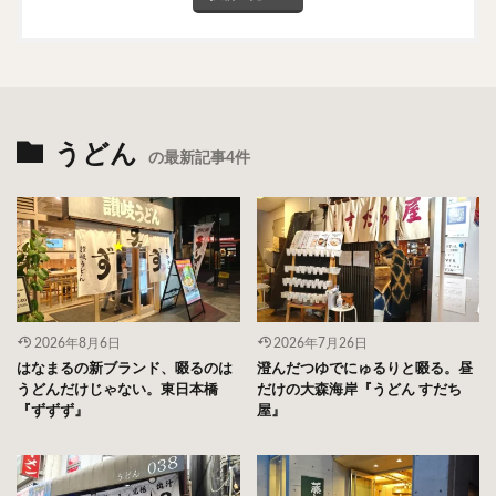
うどん
の最新記事4件
2026年8月6日
2026年7月26日
はなまるの新ブランド、啜るのは
澄んだつゆでにゅるりと啜る。昼
うどんだけじゃない。東日本橋
だけの大森海岸『うどん すだち
『ずずず』
屋』