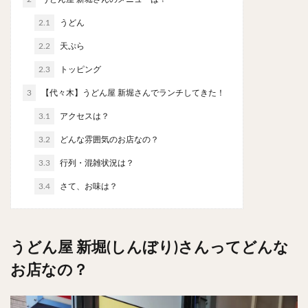
やわうどん
肉吸い
蕎麦
信州そば
2.1
うどん
つけ蕎麦
立ち食い蕎麦
サラダ
パスタ
2.2
天ぷら
チーズ
ナポリタン
焼きそば
皿うどん
2.3
ちゃんぽん
トッピング
パッタイ
ジャージャー麺
洋食
オムライス
エビフライ
アジフライ
3
【代々木】うどん屋 新堀さんでランチしてきた！
カキフライ
ラザニア
ガレット
肉
焼肉
3.1
アクセスは？
ホルモン
ラム肉
ステーキ
ハンバーグ
3.2
どんな雰囲気のお店なの？
しゃぶしゃぶ
唐揚げ
チキン南蛮
生姜焼き
3.3
行列・混雑状況は？
牛かつ
とんかつ
味噌かつ
トンテキ
3.4
さて、お味は？
焼きとん
とりかつ
メンチカツ
焼き鳥
牛タン
くじら
餃子
魚
さんま
牡蠣
かつお節
ふかひれ
定食
米
うどん屋 新堀(しんぼり)さんってどんな
丼物
海鮮丼
天丼
かつ丼
親子丼
お店なの？
豚丼
鰻丼
ローストビーフ丼
えびめし
チャーハン
リゾット
レバニラ
中華粥