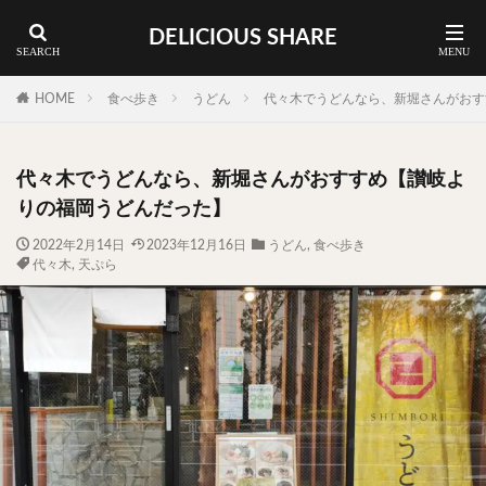
DELICIOUS SHARE
蕎麦
ラーメン
渋谷 ランチ
カレー
神谷町 ランチ
HOME
食べ歩き
うどん
代々木でうどんなら、新堀さんがおす
料理ジャンルから探す
代々木でうどんなら、新堀さんがおすすめ【讃岐よ
エリア・料理から探す
りの福岡うどんだった】
カツサンド
タマゴ
三軒茶屋
上野
2022年2月14日
2023年12月16日
うどん
,
食べ歩き
代々木
,
天ぷら
下北沢
中目黒
中野
五反田
人形町
代々木上原
代官山
六本木
原宿
品川
四ツ谷
大井町
大崎
大森
学芸大学
広尾
御徒町
御成門
御茶ノ水
新宿
新橋
本郷三丁目
東京
武蔵小山
水道橋
池尻大橋
池袋
浅草
浅草橋
浜松町
渋谷
田町
白金高輪
祐天寺
神保町