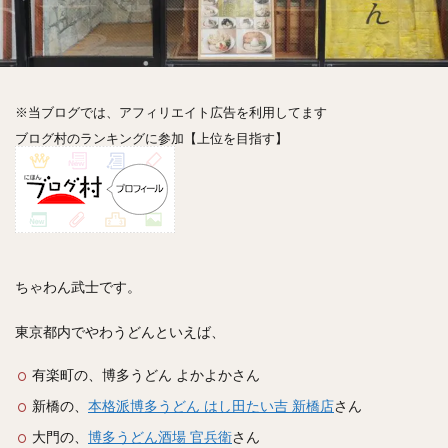
神楽坂
神田
神谷町
秋葉原
立ち食い
自由が丘
蒲田
虎ノ門
表参道
銀座
高円寺
高田馬場
麻布十番
代々木
目黒
恵比寿
赤坂
丼もの
抹茶
牛丼
※当ブログでは、アフィリエイト広告を利用してます
ロールキャベツ
フレンチトースト
おにぎり
ブログ村のランキングに参加【上位を目指す】
ビール
GHEE系カレー
スープ春雨
チョコレート
串かつ
水炊き
ビビンバ
クロワッサン
スイーツ
鴨肉
テイクアウト
デリバリー
ラーメンまとめ
焼肉まとめ
ランチ
デカ盛り
立ち飲み
寿司
ちゃわん武士です。
回転寿司
バラチラシ
いなり
豚汁
東京都内でやわうどんといえば、
明太子
焼売
小籠包
煮込み
うなぎ
鯖の味噌煮
おでん
もつ鍋
ちゃんこ鍋
有楽町の、博多うどん よかよかさん
カレー
カレーライス
キーマカレー
新橋の、
本格派博多うどん はし田たい吉 新橋店
さん
グリーンカレー
ドライカレー
カツカレー
大門の、
博多うどん酒場 官兵衛
さん