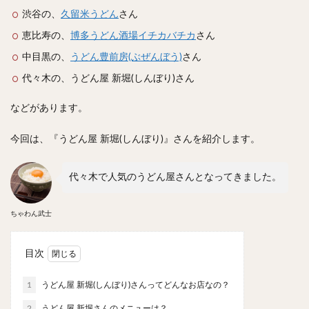
スープカレー
マッサマンカレー
ステーキカレー
渋谷の、
久留米うどん
さん
ナン
ハヤシライス
天ぷら
串揚げ
恵比寿の、
博多うどん酒場イチカバチカ
さん
ラーメン
中華そば
醤油ラーメン
支那そば
中目黒の、
うどん豊前房(ぶぜんぼう)
さん
塩ラーメン
味噌ラーメン
とんこつラーメン
代々木の、うどん屋 新堀(しんぼり)さん
魚介とんこつ
熊本ラーメン
家系ラーメン
などがあります。
二郎系ラーメン
煮干しラーメン
鶏白湯ラーメン
担々麺
生姜ラーメン
カレー担々麺
今回は、『うどん屋 新堀(しんぼり)』さんを紹介します。
カレーラーメン
海老ラーメン
鯛ラーメン
辛いラーメン
台湾ラーメン
タンメン
代々木で人気のうどん屋さんとなってきました。
ワンタンメン
酸辣湯麺
麻婆麺
牛骨ラーメン
喜多方ラーメン
京都ラーメン
山形ラーメン
ちゃわん武士
トマトラーメン
沖縄そば
冷麺
そうめん
目次
ビーフン
つけ麺
カレーつけ麺
油そば
まぜそば
うどん
カレーうどん
かすうどん
1
うどん屋 新堀(しんぼり)さんってどんなお店なの？
讃岐うどん
稲庭うどん
久留米うどん
2
うどん屋 新堀さんのメニューは？