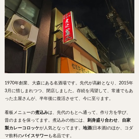
検索
1970年創業、大森にある名酒場です。先代が高齢となり、2015年
3月に惜しまれつつ、閉店しました。存続を渇望して、常連でもあ
った土屋さんが、半年後に復活させて、今に至ります。
看板メニューの
煮込み
は、先代のもとへ通って、作り方を学び、
昔のままを保ってます。煮込みの他には、
刺身盛り合わせ
、
自家
製カレーコロッケ
が人気となってます。
地酒
(日本酒)のほか、コダ
マ飲料の
バイスサワー
も名品です。