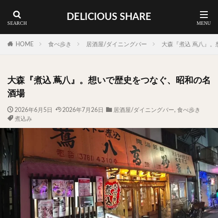
DELICIOUS SHARE
蕎麦
ラーメン
渋谷 ランチ
カレー
神谷町 ランチ
HOME
食べ歩き
居酒屋/ダイニングバー
大森『煮込 蔦八』
料理ジャンルから探す
大森『煮込 蔦八』。想いで歴史をつなぐ、昭和の名
エリア・料理から探す
酒場
カツサンド
タマゴ
三軒茶屋
上野
2026年6月5日
2026年7月26日
居酒屋/ダイニングバー
,
食べ歩き
煮込み
下北沢
中目黒
中野
五反田
人形町
代々木上原
代官山
六本木
原宿
品川
四ツ谷
大井町
大崎
大森
学芸大学
広尾
御徒町
御成門
御茶ノ水
新宿
新橋
本郷三丁目
東京
武蔵小山
水道橋
池尻大橋
池袋
浅草
浅草橋
浜松町
渋谷
田町
白金高輪
祐天寺
神保町