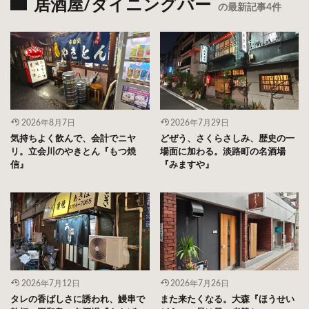
居酒屋/ダイニングバー
の最新記事4件
2026年8月7日
2026年7月29日
気持ちよく飲んで、会計でニヤ
どぜう、さくらさしみ、歴史の一
リ。立会川のやきとん『もつ焼
場面に加わる。淡路町の名酒場
信』
『みますや』
2026年7月12日
2026年7月26日
タレの香ばしさに誘われ、鰻串で
また来たくなる。大森『ほうせい