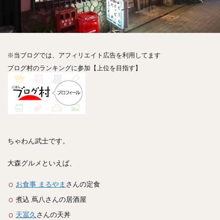
神楽坂
神田
神谷町
秋葉原
立ち食い
自由が丘
蒲田
虎ノ門
表参道
銀座
高円寺
高田馬場
麻布十番
代々木
目黒
恵比寿
赤坂
丼もの
抹茶
牛丼
※当ブログでは、アフィリエイト広告を利用してます
ロールキャベツ
フレンチトースト
おにぎり
ブログ村のランキングに参加【上位を目指す】
ビール
GHEE系カレー
スープ春雨
チョコレート
串かつ
水炊き
ビビンバ
クロワッサン
スイーツ
鴨肉
テイクアウト
デリバリー
ラーメンまとめ
焼肉まとめ
ランチ
デカ盛り
立ち飲み
寿司
ちゃわん武士です。
回転寿司
バラチラシ
いなり
豚汁
大森グルメといえば、
明太子
焼売
小籠包
煮込み
うなぎ
鯖の味噌煮
おでん
もつ鍋
ちゃんこ鍋
お食事 まるやま
さんの定食
カレー
カレーライス
キーマカレー
煮込 蔦八さんの居酒屋
グリーンカレー
ドライカレー
カツカレー
天冨久
さんの天丼