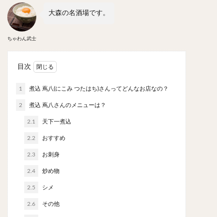
やわうどん
肉吸い
蕎麦
信州そば
大森の名酒場です。
つけ蕎麦
立ち食い蕎麦
サラダ
パスタ
チーズ
ナポリタン
焼きそば
皿うどん
ちゃわん武士
ちゃんぽん
パッタイ
ジャージャー麺
洋食
オムライス
エビフライ
アジフライ
目次
カキフライ
ラザニア
ガレット
肉
焼肉
1
煮込 蔦八(にこみ つたはち)さんってどんなお店なの？
ホルモン
ラム肉
ステーキ
ハンバーグ
2
煮込 蔦八さんのメニューは？
しゃぶしゃぶ
唐揚げ
チキン南蛮
生姜焼き
2.1
牛かつ
天下一煮込
とんかつ
味噌かつ
トンテキ
焼きとん
とりかつ
メンチカツ
焼き鳥
2.2
おすすめ
牛タン
くじら
餃子
魚
さんま
2.3
お刺身
牡蠣
かつお節
ふかひれ
定食
米
2.4
炒め物
丼物
海鮮丼
天丼
かつ丼
親子丼
2.5
シメ
豚丼
鰻丼
ローストビーフ丼
えびめし
2.6
その他
チャーハン
リゾット
レバニラ
中華粥