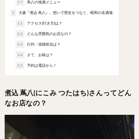
2.7
蔦八の地酒メニュー
チキンライス
肉骨茶
魯肉飯
麻婆豆腐
3
大森『煮込 蔦八』。想いで歴史をつなぐ、昭和の名酒場
スンドゥブ
サムゲタン
コムタン
ソルロンタン
ダルバート
ビリヤニ
ミールス
3.1
アクセス(行き方)は？
たこ焼き
お好み焼き
広島焼き
パン
3.2
どんな雰囲気のお店なの？
ハンバーガー
ピザ
ホットドッグ
3.3
行列・混雑状況は？
サンドイッチ
フルーツサンド
タマゴサンド
3.4
さて、お味は？
ケーキ
パンケーキ
アイス
プリン
3.5
予約は電話から！
パフェ
たい焼き
豆花
バインミー
アボカド
とろろ
フォー
ナシゴレン
パエリア
カフェ
喫茶店
珈琲
紅茶
煮込 蔦八(にこみ つたはち)さんってどん
お茶
タピオカ
チーズティー
フルーツティー
なお店なの？
スムージー
ワイン
レモンサワー
ワンコイン
バイキング
食べ放題
ビストロ
京料理
沖縄料理
北京料理
広東料理
タイ料理
フレンチ
メキシカン
閉店