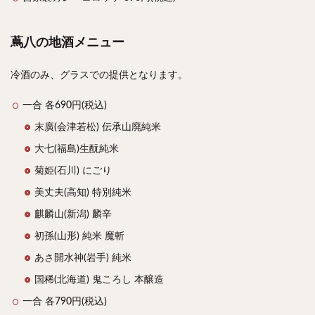
蔦八の地酒メニュー
冷酒のみ、グラスでの提供となります。
一合 各690円(税込)
末廣(会津若松) 伝承山廃純米
大七(福島)生酛純米
菊姫(石川) にごり
美丈夫(高知) 特別純米
麒麟山(新潟) 麟辛
初孫(山形) 純米 魔斬
あさ開水神(岩手) 純米
国稀(北海道) 鬼ころし 本醸造
一合 各790円(税込)