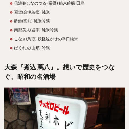
信濃鶴しなのつる (長野) 純米吟醸 田皐
寫樂(会津若松) 純米
酔鯨(高知) 純米吟醸
南部美人(岩手) 純米吟醸
こなき(鳥取) 妖怪泣かせの辛口純米
ばくれん(山形) 吟醸
大森『煮込 蔦八』。想いで歴史をつな
ぐ、昭和の名酒場