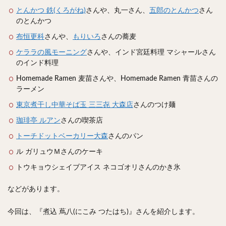
スープカレー
マッサマンカレー
ステーキカレー
とんかつ 鉄(くろがね)
さんや、丸一さん、
五郎のとんかつ
さん
ナン
ハヤシライス
天ぷら
串揚げ
のとんかつ
ラーメン
中華そば
醤油ラーメン
支那そば
布恒更科
さんや、
もりいろ
さんの蕎麦
塩ラーメン
味噌ラーメン
とんこつラーメン
ケララの風モーニング
さんや、インド宮廷料理
マシャールさん
のインド料理
魚介とんこつ
熊本ラーメン
家系ラーメン
Homemade Ramen 麦苗さんや、Homemade Ramen 青苗さんの
二郎系ラーメン
煮干しラーメン
鶏白湯ラーメン
ラーメン
担々麺
生姜ラーメン
カレー担々麺
東京煮干し中華そば玉 三三㐂 大森店
さんのつけ麺
カレーラーメン
海老ラーメン
鯛ラーメン
珈琲亭 ルアン
さんの喫茶店
辛いラーメン
台湾ラーメン
タンメン
トーチドットベーカリー大森
さんのパン
ワンタンメン
酸辣湯麺
麻婆麺
牛骨ラーメン
ル ガリュウＭさんのケーキ
喜多方ラーメン
京都ラーメン
山形ラーメン
トウキョウシェイブアイス ネコゴオリさんのかき氷
トマトラーメン
沖縄そば
冷麺
そうめん
ビーフン
つけ麺
カレーつけ麺
油そば
などがあります。
まぜそば
うどん
カレーうどん
かすうどん
今回は、『煮込 蔦八(にこみ つたはち)』さんを紹介します。
讃岐うどん
稲庭うどん
久留米うどん