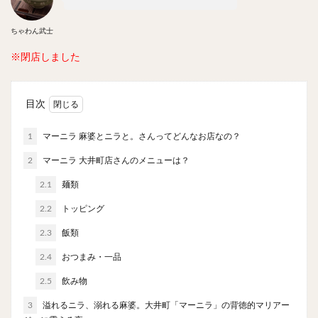
やわうどん
肉吸い
蕎麦
信州そば
つけ蕎麦
立ち食い蕎麦
サラダ
パスタ
ちゃわん武士
チーズ
ナポリタン
焼きそば
皿うどん
※閉店しました
ちゃんぽん
パッタイ
ジャージャー麺
洋食
オムライス
エビフライ
アジフライ
目次
カキフライ
ラザニア
ガレット
肉
焼肉
ホルモン
ラム肉
ステーキ
ハンバーグ
1
マーニラ 麻婆とニラと。さんってどんなお店なの？
しゃぶしゃぶ
唐揚げ
チキン南蛮
生姜焼き
2
マーニラ 大井町店さんのメニューは？
牛かつ
とんかつ
味噌かつ
トンテキ
2.1
麺類
焼きとん
とりかつ
メンチカツ
焼き鳥
2.2
トッピング
牛タン
くじら
餃子
魚
さんま
2.3
飯類
牡蠣
かつお節
ふかひれ
定食
米
2.4
おつまみ・一品
丼物
海鮮丼
天丼
かつ丼
親子丼
2.5
飲み物
豚丼
鰻丼
ローストビーフ丼
えびめし
3
溢れるニラ、溺れる麻婆。大井町「マーニラ」の背徳的マリアー
チャーハン
リゾット
レバニラ
中華粥