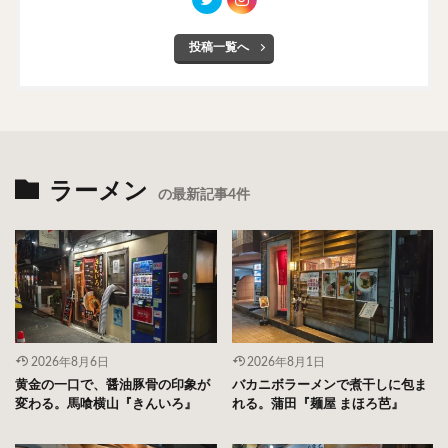
投稿一覧へ
ラーメン
の最新記事4件
2026年8月6日
2026年8月1日
黄金の一口で、醤油豚骨の印象が
バカニボラーメンで煮干しに包ま
変わる。馬喰横山『きんいろ』
れる。蒲田『麺屋 まほろ芭』