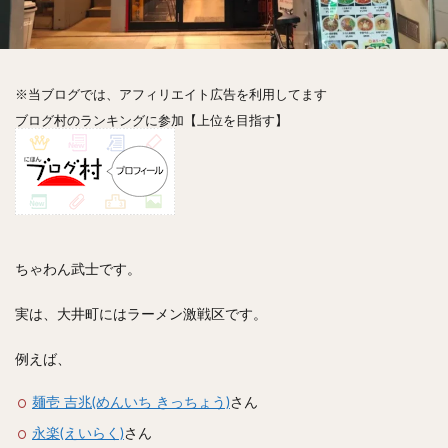
神楽坂
神田
神谷町
秋葉原
立ち食い
自由が丘
蒲田
虎ノ門
表参道
銀座
高円寺
高田馬場
麻布十番
代々木
目黒
※当ブログでは、アフィリエイト広告を利用してます
恵比寿
赤坂
丼もの
抹茶
牛丼
ブログ村のランキングに参加【上位を目指す】
ロールキャベツ
フレンチトースト
おにぎり
ビール
GHEE系カレー
スープ春雨
チョコレート
串かつ
水炊き
ビビンバ
クロワッサン
スイーツ
鴨肉
テイクアウト
デリバリー
ラーメンまとめ
焼肉まとめ
ちゃわん武士です。
ランチ
デカ盛り
立ち飲み
寿司
回転寿司
バラチラシ
いなり
豚汁
実は、大井町にはラーメン激戦区です。
明太子
焼売
小籠包
煮込み
うなぎ
例えば、
鯖の味噌煮
おでん
もつ鍋
ちゃんこ鍋
カレー
カレーライス
キーマカレー
麺壱 吉兆(めんいち きっちょう)
さん
グリーンカレー
ドライカレー
カツカレー
永楽(えいらく)
さん