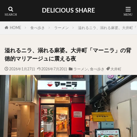
DELICIOUS SHARE
蕎麦
ラーメン
渋谷 ランチ
カレー
神谷町 ランチ
HOME
食べ歩き
ラーメン
溢れるニラ、溺れる麻婆。大井町「
料理ジャンルから探す
溢れるニラ、溺れる麻婆。大井町「マーニラ」の背
エリア・料理から探す
徳的マリアージュに震える夜
カツサンド
タマゴ
三軒茶屋
上野
2026年1月27日
2026年7月20日
ラーメン
,
食べ歩き
大井町
下北沢
中目黒
中野
五反田
人形町
代々木上原
代官山
六本木
原宿
品川
四ツ谷
大井町
大崎
大森
学芸大学
広尾
御徒町
御成門
御茶ノ水
新宿
新橋
本郷三丁目
東京
武蔵小山
水道橋
池尻大橋
池袋
浅草
浅草橋
浜松町
渋谷
田町
白金高輪
祐天寺
神保町