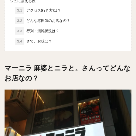
ジュに震える夜
チキンライス
肉骨茶
魯肉飯
麻婆豆腐
3.1
アクセス(行き方)は？
スンドゥブ
サムゲタン
コムタン
3.2
どんな雰囲気のお店なの？
ソルロンタン
ダルバート
ビリヤニ
ミールス
3.3
行列・混雑状況は？
たこ焼き
お好み焼き
広島焼き
パン
ハンバーガー
ピザ
ホットドッグ
3.4
さて、お味は？
サンドイッチ
フルーツサンド
タマゴサンド
ケーキ
パンケーキ
アイス
プリン
マーニラ 麻婆とニラと。さんってどんな
パフェ
たい焼き
豆花
バインミー
お店なの？
アボカド
とろろ
フォー
ナシゴレン
パエリア
カフェ
喫茶店
珈琲
紅茶
お茶
タピオカ
チーズティー
フルーツティー
スムージー
ワイン
レモンサワー
ワンコイン
バイキング
食べ放題
ビストロ
京料理
沖縄料理
北京料理
広東料理
タイ料理
フレンチ
メキシカン
閉店