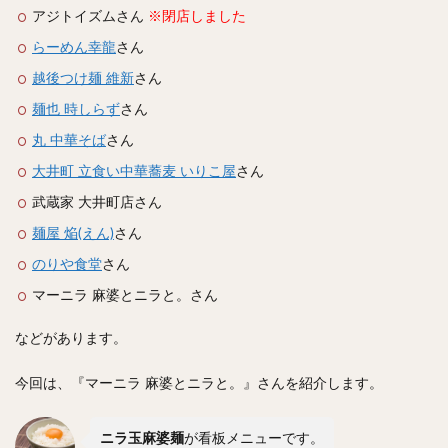
スープカレー
マッサマンカレー
ステーキカレー
アジトイズムさん
※閉店しました
ナン
ハヤシライス
天ぷら
串揚げ
らーめん幸龍
さん
ラーメン
中華そば
醤油ラーメン
支那そば
越後つけ麺 維新
さん
塩ラーメン
味噌ラーメン
とんこつラーメン
麺也 時しらず
さん
魚介とんこつ
熊本ラーメン
家系ラーメン
丸 中華そば
さん
二郎系ラーメン
煮干しラーメン
鶏白湯ラーメン
大井町 立食い中華蕎麦 いりこ屋
さん
担々麺
生姜ラーメン
カレー担々麺
武蔵家 大井町店さん
カレーラーメン
海老ラーメン
鯛ラーメン
麺屋 焔(えん)
さん
辛いラーメン
台湾ラーメン
タンメン
のりや食堂
さん
ワンタンメン
酸辣湯麺
麻婆麺
牛骨ラーメン
マーニラ 麻婆とニラと。さん
喜多方ラーメン
京都ラーメン
山形ラーメン
などがあります。
トマトラーメン
沖縄そば
冷麺
そうめん
ビーフン
つけ麺
カレーつけ麺
油そば
今回は、『マーニラ 麻婆とニラと。』さんを紹介します。
まぜそば
うどん
カレーうどん
かすうどん
讃岐うどん
稲庭うどん
久留米うどん
ニラ玉麻婆麺
が看板メニューです。