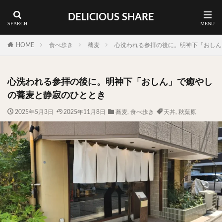
DELICIOUS SHARE
蕎麦
ラーメン
渋谷 ランチ
カレー
神谷町 ランチ
HOME
食べ歩き
蕎麦
心洗われる参拝の後に。明神下「おしん
料理ジャンルから探す
心洗われる参拝の後に。明神下「おしん」で癒やし
エリア・料理から探す
の蕎麦と静寂のひととき
カツサンド
タマゴ
三軒茶屋
上野
2025年5月3日
2025年11月8日
蕎麦
,
食べ歩き
天丼
,
秋葉原
下北沢
中目黒
中野
五反田
人形町
代々木上原
代官山
六本木
原宿
品川
四ツ谷
大井町
大崎
大森
学芸大学
広尾
御徒町
御成門
御茶ノ水
新宿
新橋
本郷三丁目
東京
武蔵小山
水道橋
池尻大橋
池袋
浅草
浅草橋
浜松町
渋谷
田町
白金高輪
祐天寺
神保町