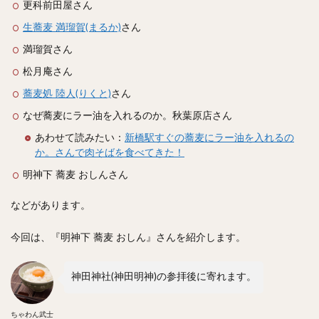
更科前田屋さん
やわうどん
肉吸い
蕎麦
信州そば
生蕎麦 満瑠賀(まるか)
さん
つけ蕎麦
立ち食い蕎麦
サラダ
パスタ
満瑠賀さん
チーズ
ナポリタン
焼きそば
皿うどん
松月庵さん
ちゃんぽん
パッタイ
ジャージャー麺
洋食
蕎麦処 陸人(りくと)
オムライス
さん
エビフライ
アジフライ
カキフライ
ラザニア
ガレット
肉
焼肉
なぜ蕎麦にラー油を入れるのか。秋葉原店さん
ホルモン
ラム肉
ステーキ
ハンバーグ
あわせて読みたい：
新橋駅すぐの蕎麦にラー油を入れるの
か。さんで肉そばを食べてきた！
しゃぶしゃぶ
唐揚げ
チキン南蛮
生姜焼き
明神下 蕎麦 おしんさん
牛かつ
とんかつ
味噌かつ
トンテキ
焼きとん
とりかつ
メンチカツ
焼き鳥
などがあります。
牛タン
くじら
餃子
魚
さんま
今回は、『明神下 蕎麦 おしん』さんを紹介します。
牡蠣
かつお節
ふかひれ
定食
米
丼物
海鮮丼
天丼
かつ丼
親子丼
神田神社(神田明神)の参拝後に寄れます。
豚丼
鰻丼
ローストビーフ丼
えびめし
チャーハン
リゾット
レバニラ
中華粥
ちゃわん武士