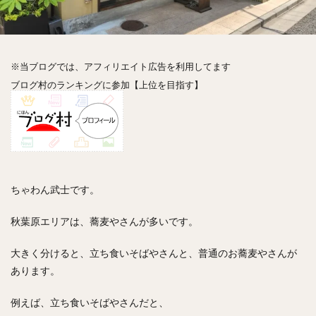
神楽坂
神田
神谷町
秋葉原
立ち食い
自由が丘
蒲田
虎ノ門
表参道
銀座
高円寺
高田馬場
麻布十番
代々木
目黒
※当ブログでは、アフィリエイト広告を利用してます
恵比寿
赤坂
丼もの
抹茶
牛丼
ブログ村のランキングに参加【上位を目指す】
ロールキャベツ
フレンチトースト
おにぎり
ビール
GHEE系カレー
スープ春雨
チョコレート
串かつ
水炊き
ビビンバ
クロワッサン
スイーツ
鴨肉
テイクアウト
デリバリー
ラーメンまとめ
焼肉まとめ
ちゃわん武士です。
ランチ
デカ盛り
立ち飲み
寿司
回転寿司
バラチラシ
いなり
豚汁
秋葉原エリアは、蕎麦やさんが多いです。
明太子
焼売
小籠包
煮込み
うなぎ
大きく分けると、立ち食いそばやさんと、普通のお蕎麦やさんが
鯖の味噌煮
おでん
もつ鍋
ちゃんこ鍋
あります。
カレー
カレーライス
キーマカレー
グリーンカレー
ドライカレー
カツカレー
例えば、立ち食いそばやさんだと、