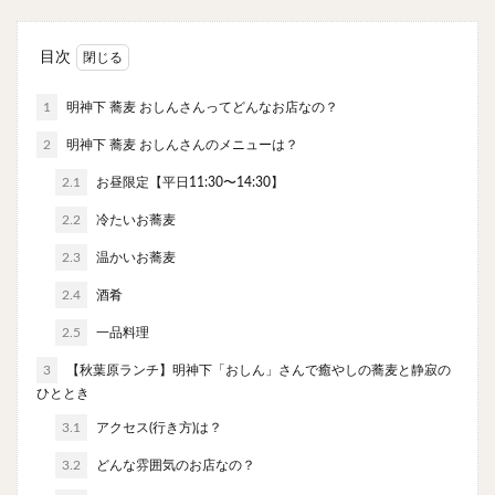
チキンライス
肉骨茶
魯肉飯
麻婆豆腐
スンドゥブ
サムゲタン
コムタン
目次
ソルロンタン
ダルバート
ビリヤニ
ミールス
1
明神下 蕎麦 おしんさんってどんなお店なの？
たこ焼き
お好み焼き
広島焼き
パン
2
明神下 蕎麦 おしんさんのメニューは？
ハンバーガー
ピザ
ホットドッグ
サンドイッチ
フルーツサンド
タマゴサンド
2.1
お昼限定【平日11:30〜14:30】
ケーキ
パンケーキ
アイス
プリン
2.2
冷たいお蕎麦
パフェ
たい焼き
豆花
バインミー
2.3
温かいお蕎麦
アボカド
とろろ
フォー
ナシゴレン
2.4
酒肴
パエリア
カフェ
喫茶店
珈琲
紅茶
2.5
一品料理
お茶
タピオカ
チーズティー
フルーツティー
3
【秋葉原ランチ】明神下「おしん」さんで癒やしの蕎麦と静寂の
スムージー
ワイン
レモンサワー
ワンコイン
ひととき
バイキング
食べ放題
ビストロ
京料理
3.1
アクセス(行き方)は？
沖縄料理
北京料理
広東料理
タイ料理
3.2
どんな雰囲気のお店なの？
フレンチ
メキシカン
閉店