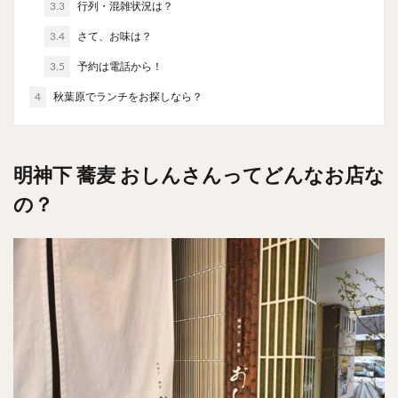
3.3
行列・混雑状況は？
検索
3.4
さて、お味は？
3.5
予約は電話から！
4
秋葉原でランチをお探しなら？
明神下 蕎麦 おしんさんってどんなお店な
の？