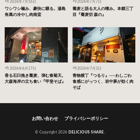
2026年7月16日
2026年7月7日
ワシワシ噛み、豪快に啜る。湯島
蕎麦と語る大人の嗜み。本郷三丁
角萬の冷やし肉南蛮
目『蕎麦切 森の』
2026年6月17日
2026年7月3日
香る石臼挽き蕎麦、弾む春菊天。
青物横丁『つるり』──わしごわ
大森海岸の立ち食い『甲斐そば』
食感にがっつく、岩中豚が効く肉
そば
お問い合わせ
プライバシーポリシー
© Copyright 2026
DELICIOUS SHARE
.