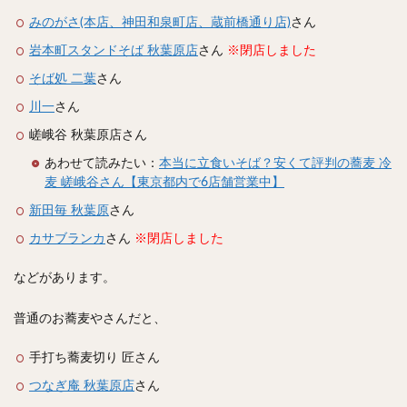
スープカレー
マッサマンカレー
ステーキカレー
みのがさ(本店、神田和泉町店、蔵前橋通り店)
さん
ナン
ハヤシライス
天ぷら
串揚げ
岩本町スタンドそば 秋葉原店
さん
※閉店しました
ラーメン
中華そば
醤油ラーメン
支那そば
そば処 二葉
さん
塩ラーメン
味噌ラーメン
とんこつラーメン
川一
さん
魚介とんこつ
熊本ラーメン
家系ラーメン
嵯峨谷 秋葉原店さん
二郎系ラーメン
煮干しラーメン
鶏白湯ラーメン
あわせて読みたい：
本当に立食いそば？安くて評判の蕎麦 冷
担々麺
生姜ラーメン
カレー担々麺
麦 嵯峨谷さん【東京都内で6店舗営業中】
カレーラーメン
海老ラーメン
鯛ラーメン
新田毎 秋葉原
さん
辛いラーメン
台湾ラーメン
タンメン
カサブランカ
さん
※閉店しました
ワンタンメン
酸辣湯麺
麻婆麺
牛骨ラーメン
などがあります。
喜多方ラーメン
京都ラーメン
山形ラーメン
トマトラーメン
沖縄そば
冷麺
そうめん
普通のお蕎麦やさんだと、
ビーフン
つけ麺
カレーつけ麺
油そば
手打ち蕎麦切り 匠さん
まぜそば
うどん
カレーうどん
かすうどん
つなぎ庵 秋葉原店
さん
讃岐うどん
稲庭うどん
久留米うどん