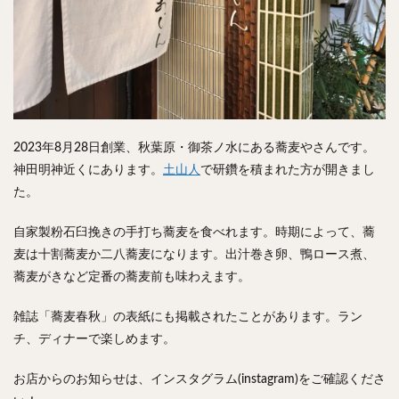
2023年8月28日創業、秋葉原・御茶ノ水にある蕎麦やさんです。
神田明神近くにあります。
土山人
で研鑽を積まれた方が開きまし
た。
自家製粉石臼挽きの手打ち蕎麦を食べれます。時期によって、蕎
麦は十割蕎麦か二八蕎麦になります。出汁巻き卵、鴨ロース煮、
蕎麦がきなど定番の蕎麦前も味わえます。
雑誌「蕎麦春秋」の表紙にも掲載されたことがあります。
ラン
チ、ディナーで楽しめます。
お店からのお知らせは、インスタグラム(instagram)をご確認くださ