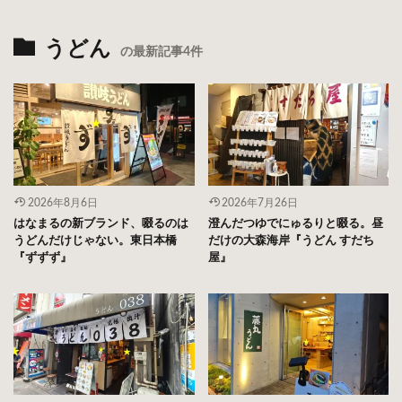
うどん
の最新記事4件
2026年8月6日
2026年7月26日
はなまるの新ブランド、啜るのは
澄んだつゆでにゅるりと啜る。昼
うどんだけじゃない。東日本橋
だけの大森海岸『うどん すだち
『ずずず』
屋』