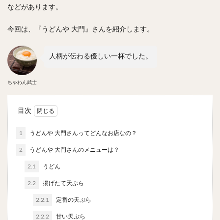
スープカレー
マッサマンカレー
ステーキカレー
などがあります。
ナン
ハヤシライス
天ぷら
串揚げ
今回は、『うどんや 大門』さんを紹介します。
ラーメン
中華そば
醤油ラーメン
支那そば
塩ラーメン
味噌ラーメン
とんこつラーメン
人柄が伝わる優しい一杯でした。
魚介とんこつ
熊本ラーメン
家系ラーメン
二郎系ラーメン
煮干しラーメン
鶏白湯ラーメン
ちゃわん武士
担々麺
生姜ラーメン
カレー担々麺
カレーラーメン
海老ラーメン
鯛ラーメン
目次
辛いラーメン
台湾ラーメン
タンメン
1
うどんや 大門さんってどんなお店なの？
ワンタンメン
酸辣湯麺
麻婆麺
牛骨ラーメン
2
うどんや 大門さんのメニューは？
喜多方ラーメン
京都ラーメン
山形ラーメン
2.1
トマトラーメン
うどん
沖縄そば
冷麺
そうめん
ビーフン
つけ麺
カレーつけ麺
油そば
2.2
揚げたて天ぷら
まぜそば
うどん
カレーうどん
かすうどん
2.2.1
定番の天ぷら
讃岐うどん
稲庭うどん
久留米うどん
2.2.2
甘い天ぷら