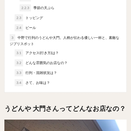
やわうどん
肉吸い
蕎麦
信州そば
2.2.3
季節の天ぷら
つけ蕎麦
立ち食い蕎麦
サラダ
パスタ
2.3
トッピング
チーズ
ナポリタン
焼きそば
皿うどん
2.4
ビール
ちゃんぽん
パッタイ
ジャージャー麺
洋食
3
中野で行列のうどんや大門。人柄が伝わる優しい一杯と、素敵な
オムライス
エビフライ
アジフライ
ジブリスポット
カキフライ
ラザニア
ガレット
肉
焼肉
3.1
アクセス(行き方)は？
ホルモン
ラム肉
ステーキ
ハンバーグ
3.2
どんな雰囲気のお店なの？
しゃぶしゃぶ
唐揚げ
チキン南蛮
生姜焼き
3.3
行列・混雑状況は？
牛かつ
とんかつ
味噌かつ
トンテキ
焼きとん
とりかつ
メンチカツ
焼き鳥
3.4
さて、お味は？
牛タン
くじら
餃子
魚
さんま
牡蠣
かつお節
ふかひれ
定食
米
うどんや 大門さんってどんなお店なの？
丼物
海鮮丼
天丼
かつ丼
親子丼
豚丼
鰻丼
ローストビーフ丼
えびめし
チャーハン
リゾット
レバニラ
中華粥