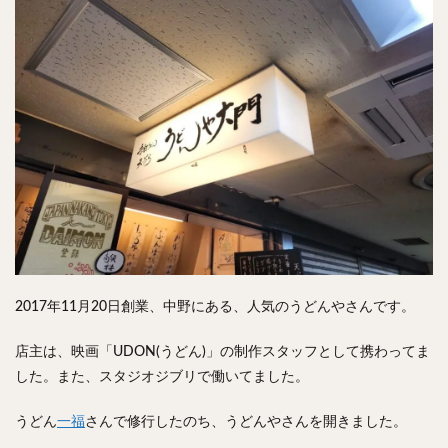
チキンライス
肉骨茶
魯肉飯
麻婆豆腐
スンドゥブ
サムゲタン
コムタン
ソルロンタン
ダルバート
ビリヤニ
ミールス
たこ焼き
お好み焼き
広島焼き
パン
ハンバーガー
ピザ
ホットドッグ
サンドイッチ
フルーツサンド
タマゴサンド
ケーキ
パンケーキ
アイス
プリン
パフェ
たい焼き
豆花
バインミー
アボカド
とろろ
フォー
ナシゴレン
パエリア
カフェ
喫茶店
珈琲
紅茶
2017年11月20日創業、中野にある、人気のうどんやさんです。
お茶
タピオカ
チーズティー
フルーツティー
スムージー
ワイン
レモンサワー
ワンコイン
店主は、映画「UDON(うどん)」の制作スタッフとして携わってま
バイキング
食べ放題
ビストロ
京料理
した。また、スタジオジブリで働いてました。
沖縄料理
北京料理
広東料理
タイ料理
うどん
一福
さんで修行したのち、うどんやさんを開きました。
フレンチ
メキシカン
閉店