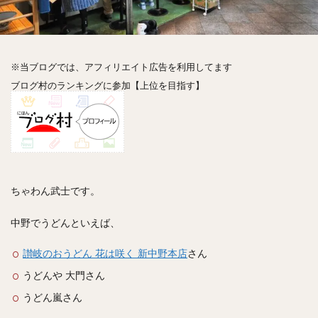
神楽坂
神田
神谷町
秋葉原
立ち食い
自由が丘
蒲田
虎ノ門
表参道
銀座
高円寺
高田馬場
麻布十番
代々木
目黒
※当ブログでは、アフィリエイト広告を利用してます
恵比寿
赤坂
丼もの
抹茶
牛丼
ブログ村のランキングに参加【上位を目指す】
ロールキャベツ
フレンチトースト
おにぎり
ビール
GHEE系カレー
スープ春雨
チョコレート
串かつ
水炊き
ビビンバ
クロワッサン
スイーツ
鴨肉
テイクアウト
デリバリー
ラーメンまとめ
焼肉まとめ
ちゃわん武士です。
ランチ
デカ盛り
立ち飲み
寿司
回転寿司
バラチラシ
いなり
豚汁
中野でうどんといえば、
明太子
焼売
小籠包
煮込み
うなぎ
讃岐のおうどん 花は咲く 新中野本店
さん
鯖の味噌煮
おでん
もつ鍋
ちゃんこ鍋
うどんや 大門さん
カレー
カレーライス
キーマカレー
うどん嵐さん
グリーンカレー
ドライカレー
カツカレー