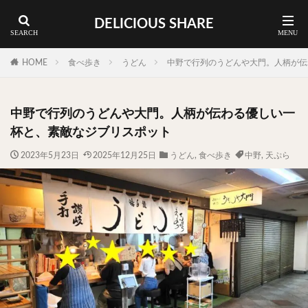
DELICIOUS SHARE
蕎麦
ラーメン
渋谷 ランチ
カレー
神谷町 ランチ
HOME
食べ歩き
うどん
中野で行列のうどんや大門。人柄が伝
料理ジャンルから探す
中野で行列のうどんや大門。人柄が伝わる優しい一
エリア・料理から探す
杯と、素敵なジブリスポット
カツサンド
タマゴ
三軒茶屋
上野
2023年5月23日
2025年12月25日
うどん
,
食べ歩き
中野
,
天ぷら
下北沢
中目黒
中野
五反田
人形町
代々木上原
代官山
六本木
原宿
品川
四ツ谷
大井町
大崎
大森
学芸大学
広尾
御徒町
御成門
御茶ノ水
新宿
新橋
本郷三丁目
東京
武蔵小山
水道橋
池尻大橋
池袋
浅草
浅草橋
浜松町
渋谷
田町
白金高輪
祐天寺
神保町