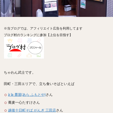
神楽坂
神田
神谷町
秋葉原
立ち食い
自由が丘
蒲田
虎ノ門
表参道
銀座
高円寺
高田馬場
麻布十番
代々木
目黒
恵比寿
赤坂
丼もの
抹茶
牛丼
※当ブログでは、アフィリエイト広告を利用してます
ロールキャベツ
フレンチトースト
おにぎり
ブログ村のランキングに参加【上位を目指す】
ビール
GHEE系カレー
スープ春雨
チョコレート
串かつ
水炊き
ビビンバ
クロワッサン
スイーツ
鴨肉
テイクアウト
デリバリー
ラーメンまとめ
焼肉まとめ
ランチ
デカ盛り
立ち飲み
寿司
ちゃわん武士です。
回転寿司
バラチラシ
いなり
豚汁
田町・三田エリアで、立ち食いそばといえば
明太子
焼売
小籠包
煮込み
うなぎ
鯖の味噌煮
おでん
もつ鍋
ちゃんこ鍋
à la 麓屋(あら ふもとや)
さん
カレー
カレーライス
キーマカレー
蕎麦一心たすけさん
グリーンカレー
ドライカレー
カツカレー
越後十日町そば がんぎ 三田店
さん