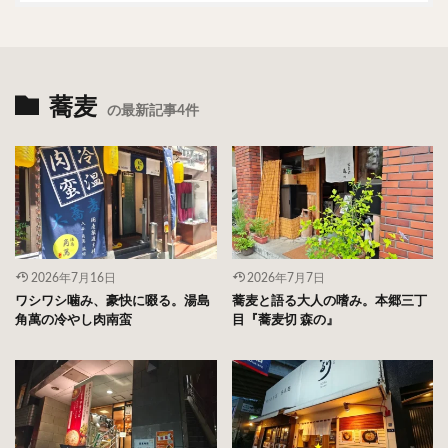
蕎麦
の最新記事4件
2026年7月16日
2026年7月7日
ワシワシ噛み、豪快に啜る。湯島
蕎麦と語る大人の嗜み。本郷三丁
角萬の冷やし肉南蛮
目『蕎麦切 森の』