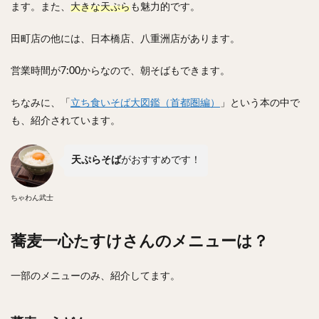
ます。また、
大きな天ぷら
も魅力的です。
チキンライス
肉骨茶
魯肉飯
麻婆豆腐
スンドゥブ
サムゲタン
コムタン
田町店の他には、日本橋店、八重洲店があります。
ソルロンタン
ダルバート
ビリヤニ
ミールス
営業時間が7:00からなので、朝そばもできます。
たこ焼き
お好み焼き
広島焼き
パン
ハンバーガー
ピザ
ホットドッグ
ちなみに、「
立ち食いそば大図鑑（首都圏編）
」という本の中で
サンドイッチ
フルーツサンド
タマゴサンド
も、紹介されています。
ケーキ
パンケーキ
アイス
プリン
パフェ
たい焼き
豆花
バインミー
天ぷらそば
がおすすめです！
アボカド
とろろ
フォー
ナシゴレン
ちゃわん武士
パエリア
カフェ
喫茶店
珈琲
紅茶
お茶
タピオカ
チーズティー
フルーツティー
蕎麦一心たすけさんのメニューは？
スムージー
ワイン
レモンサワー
ワンコイン
バイキング
食べ放題
ビストロ
京料理
一部のメニューのみ、紹介してます。
沖縄料理
北京料理
広東料理
タイ料理
フレンチ
メキシカン
閉店