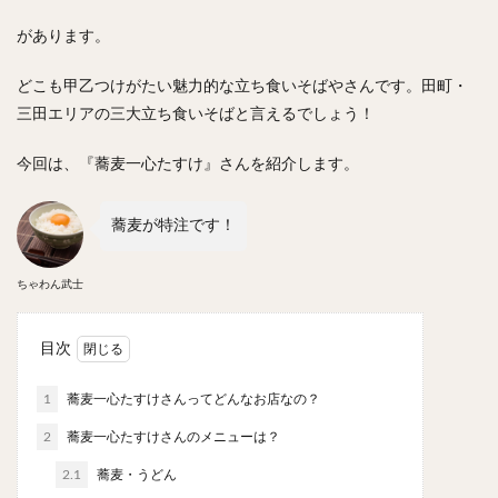
スープカレー
マッサマンカレー
ステーキカレー
があります。
ナン
ハヤシライス
天ぷら
串揚げ
ラーメン
中華そば
醤油ラーメン
支那そば
どこも甲乙つけがたい魅力的な立ち食いそばやさんです。田町・
塩ラーメン
味噌ラーメン
とんこつラーメン
三田エリアの三大立ち食いそばと言えるでしょう！
魚介とんこつ
熊本ラーメン
家系ラーメン
今回は、『蕎麦一心たすけ』さんを紹介します。
二郎系ラーメン
煮干しラーメン
鶏白湯ラーメン
担々麺
生姜ラーメン
カレー担々麺
蕎麦が特注です！
カレーラーメン
海老ラーメン
鯛ラーメン
辛いラーメン
台湾ラーメン
タンメン
ちゃわん武士
ワンタンメン
酸辣湯麺
麻婆麺
牛骨ラーメン
喜多方ラーメン
京都ラーメン
山形ラーメン
目次
トマトラーメン
沖縄そば
冷麺
そうめん
1
蕎麦一心たすけさんってどんなお店なの？
ビーフン
つけ麺
カレーつけ麺
油そば
2
蕎麦一心たすけさんのメニューは？
まぜそば
うどん
カレーうどん
かすうどん
2.1
蕎麦・うどん
讃岐うどん
稲庭うどん
久留米うどん