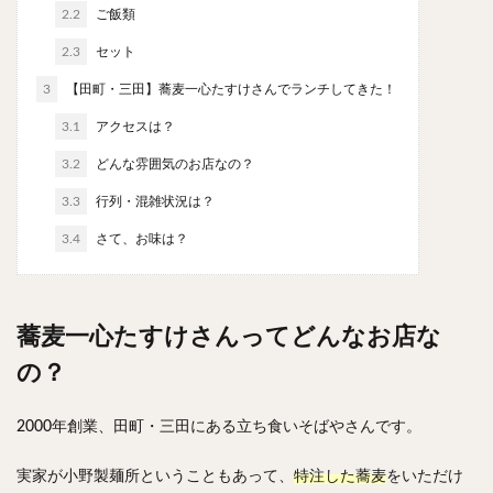
やわうどん
肉吸い
蕎麦
信州そば
2.2
ご飯類
つけ蕎麦
立ち食い蕎麦
サラダ
パスタ
2.3
セット
チーズ
ナポリタン
焼きそば
皿うどん
3
【田町・三田】蕎麦一心たすけさんでランチしてきた！
ちゃんぽん
パッタイ
ジャージャー麺
洋食
3.1
アクセスは？
オムライス
エビフライ
アジフライ
3.2
どんな雰囲気のお店なの？
カキフライ
ラザニア
ガレット
肉
焼肉
3.3
行列・混雑状況は？
ホルモン
ラム肉
ステーキ
ハンバーグ
3.4
さて、お味は？
しゃぶしゃぶ
唐揚げ
チキン南蛮
生姜焼き
牛かつ
とんかつ
味噌かつ
トンテキ
焼きとん
とりかつ
メンチカツ
焼き鳥
蕎麦一心たすけさんってどんなお店な
牛タン
くじら
餃子
魚
さんま
の？
牡蠣
かつお節
ふかひれ
定食
米
丼物
海鮮丼
天丼
かつ丼
親子丼
2000年創業、田町・三田にある立ち食いそばやさんです。
豚丼
鰻丼
ローストビーフ丼
えびめし
チャーハン
リゾット
レバニラ
中華粥
実家が小野製麺所ということもあって、
特注した蕎麦
をいただけ