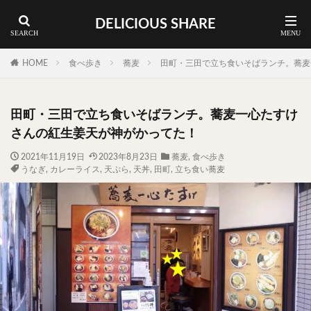
DELICIOUS SHARE
蕎麦
ラーメン
渋谷 ランチ
カレー
神谷町 ランチ
HOME
食べ歩き
蕎麦
田町・三田で立ち食いそばランチ。蕎麦
料理ジャンルから探す
田町・三田で立ち食いそばランチ。蕎麦一心たすけ
エリア・料理から探す
さんの紅生姜天が神がかってた！
カツサンド
タマゴ
三軒茶屋
上野
2021年11月19日
2023年8月23日
蕎麦
,
食べ歩き
うなぎ
,
カレーライス
,
天ぷら
,
天丼
,
田町
,
立ち食い蕎麦
下北沢
中目黒
中野
五反田
人形町
代々木上原
代官山
六本木
原宿
品川
四ツ谷
大井町
大崎
大森
学芸大学
広尾
御徒町
御成門
御茶ノ水
新宿
新橋
本郷三丁目
東京
武蔵小山
水道橋
池尻大橋
池袋
浅草
浅草橋
浜松町
渋谷
田町
白金高輪
祐天寺
神保町