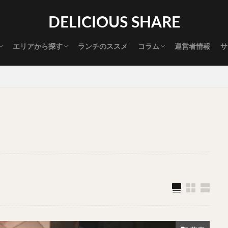
渋谷グルメ
新宿グルメ
代々木グルメ
三軒茶屋グルメ
恵比寿グルメ
中目黒グルメ
広尾グルメ
麻布十番グルメ
目黒グルメ
五反田グルメ
赤坂グルメ
神保町グルメ
新橋グルメ
銀座グルメ
神田グルメ
秋葉原グルメ
御徒町グルメ
上野グルメ
食べ歩き道
探す
DELICIOUS SHARE
タマゴ
三軒茶屋
上野
下北沢
中目黒
中野
五反田
代官山
六本木
原宿
品川
四ツ谷
大井町
大崎
エリアから探す
ランチのススメ
コラム
運営者情報
サ
御成門
御茶ノ水
新宿
新橋
本郷三丁目
東京
渋谷グルメ
新宿グルメ
代々木グルメ
三軒茶屋グルメ
恵比寿グルメ
中目黒グルメ
広尾グルメ
麻布十番グルメ
目黒グルメ
五反田グルメ
赤坂グルメ
神保町グルメ
新橋グルメ
銀座グルメ
神田グルメ
秋葉原グルメ
御徒町グルメ
上野グルメ
食べ歩き道
大橋
池袋
浅草
浅草橋
浜松町
渋谷
田町
白
坂
神田
神谷町
秋葉原
立ち食い
自由が丘
蒲田
高円寺
高田馬場
麻布十番
代々木
目黒
恵比寿
ロールキャベツ
フレンチトースト
おにぎり
ビール
GH
チョコレート
串かつ
水炊き
ビビンバ
クロワッサン
ス
デリバリー
ラーメンまとめ
焼肉まとめ
ランチ
デカ盛り
司
バラチラシ
いなり
豚汁
明太子
焼売
小籠包
味噌煮
おでん
もつ鍋
ちゃんこ鍋
カレー
カレーライス
ドライカレー
カツカレー
スープカレー
マッサマンカレー
ライス
天ぷら
串揚げ
ラーメン
中華そば
醤油ラーメン
味噌ラーメン
とんこつラーメン
魚介とんこつ
熊本ラーメン