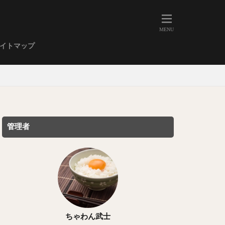
人形町
大森
学芸大学
イトマップ
武蔵小山
金高輪
祐天寺
虎ノ門
赤坂
丼もの
EE系カレー
管理者
イーツ
鴨肉
立ち飲み
煮込み
キーマカレー
ステーキカレー
支那そば
ちゃわん武士
家系ラーメン