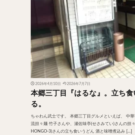
2026年4月10日
2026年7月7日
本郷三丁目『はるな』。立ち食
る。
ちゃわん武士です。 本郷三丁目グルメといえば、 中華
流担々麺 竹子さんや、瀬佐味亭(せさみてい)さんの担々麺 
HONGO-3)さんの立ち食いうどん 酒と味噌煮込み […]