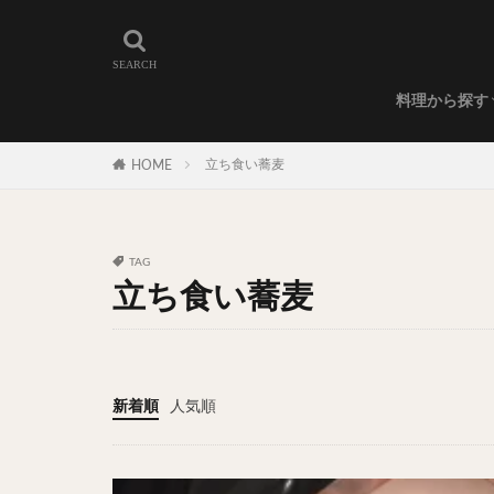
和食
洋食
カレー
ラーメン
うどん
蕎麦
肉料理
世界の料理
カフェ
エリア・料理から
カツサンド
代々木上原
料理から探す
広尾
御徒町
和食
洋食
カレー
ラーメン
うどん
蕎麦
肉料理
世界の料理
カフェ
水道橋
池尻
立ち食い蕎麦
HOME
神保町
神楽
表参道
銀座
抹茶
牛丼
TAG
スープ春雨
立ち食い蕎麦
テイクアウト
寿司
回転寿
うなぎ
鯖の
新着順
人気順
グリーンカレー
ナン
ハヤシ
塩ラーメン