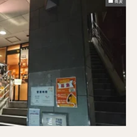
蕎麦
煮干しラーメン
鶏白湯ラーメン
担々麺
生姜ラーメン
カ
海老ラーメン
鯛ラーメン
辛いラーメン
台湾ラーメン
タ
酸辣湯麺
麻婆麺
牛骨ラーメン
喜多方ラーメン
京都ラーメ
トマトラーメン
沖縄そば
冷麺
そうめん
ビーフン
つ
油そば
まぜそば
うどん
カレーうどん
かすうどん
讃
久留米うどん
やわうどん
肉吸い
蕎麦
信州そば
つけ蕎
タ
チーズ
ナポリタン
焼きそば
皿うどん
ちゃんぽん
洋食
オムライス
エビフライ
アジフライ
カキフライ
焼肉
ホルモン
ラム肉
ステーキ
ハンバーグ
しゃ
生姜焼き
牛かつ
とんかつ
味噌かつ
トンテキ
焼きとん
焼き鳥
牛タン
くじら
餃子
魚
さんま
牡蠣
食
米
丼物
海鮮丼
天丼
かつ丼
親子丼
豚丼
えびめし
チャーハン
リゾット
レバニラ
中華粥
飯
麻婆豆腐
スンドゥブ
サムゲタン
コムタン
ソルロン
ールス
たこ焼き
お好み焼き
広島焼き
パン
ハンバーガ