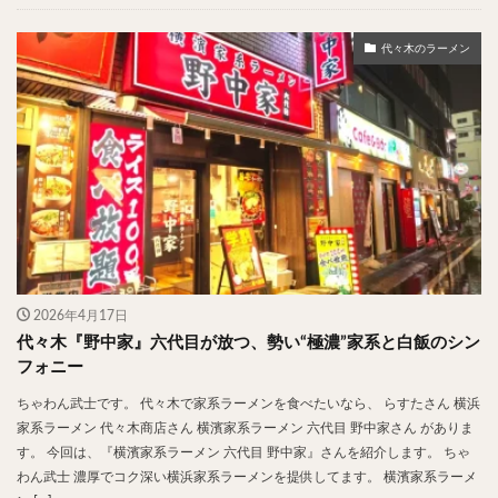
チキンライス
肉骨茶
魯肉飯
麻婆豆腐
スンドゥブ
サムゲタン
コムタン
代々木のラーメン
ソルロンタン
ダルバート
ビリヤニ
ミールス
たこ焼き
お好み焼き
広島焼き
パン
ハンバーガー
ピザ
ホットドッグ
サンドイッチ
フルーツサンド
タマゴサンド
ケーキ
パンケーキ
アイス
プリン
パフェ
たい焼き
豆花
バインミー
アボカド
とろろ
フォー
ナシゴレン
パエリア
カフェ
喫茶店
珈琲
紅茶
2026年4月17日
代々木『野中家』六代目が放つ、勢い“極濃”家系と白飯のシン
お茶
タピオカ
チーズティー
フルーツティー
フォニー
スムージー
ワイン
レモンサワー
ワンコイン
ちゃわん武士です。 代々木で家系ラーメンを食べたいなら、 らすたさん 横浜
バイキング
食べ放題
ビストロ
京料理
家系ラーメン 代々木商店さん 横濱家系ラーメン 六代目 野中家さん がありま
沖縄料理
北京料理
広東料理
タイ料理
す。 今回は、『横濱家系ラーメン 六代目 野中家』さんを紹介します。 ちゃ
わん武士 濃厚でコク深い横浜家系ラーメンを提供してます。 横濱家系ラーメ
フレンチ
メキシカン
閉店