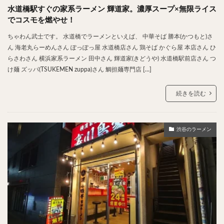
水道橋駅すぐの家系ラーメン 輝道家。濃厚スープ×無限ライス
でコスモを燃やせ！
ちゃわん武士です。 水道橋でラーメンといえば、 中華そば 勝本(かつもと)さ
ん 海老丸らーめんさん ぽっぽっ屋 水道橋店さん 鶏そば かぐら屋 本店さん ひ
らさわさん 横浜家系ラーメン 田中さん 輝道家(きどうや) 水道橋駅前店さん つ
け麺 ズッパ(TSUKEMEN zuppa)さん 鯛担麺専門店 […]
続きを読む
渋谷のラーメン