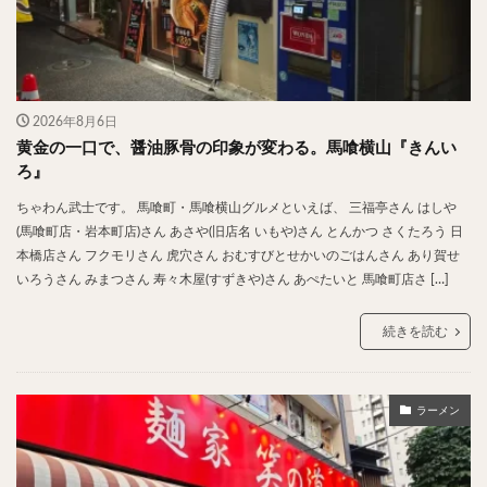
神楽坂
神田
神谷町
秋葉原
立ち食い
自由が丘
蒲田
虎ノ門
表参道
銀座
高円寺
高田馬場
麻布十番
代々木
目黒
恵比寿
赤坂
丼もの
抹茶
牛丼
2026年8月6日
ロールキャベツ
フレンチトースト
おにぎり
黄金の一口で、醤油豚骨の印象が変わる。馬喰横山『きんい
ビール
GHEE系カレー
スープ春雨
ろ』
チョコレート
串かつ
水炊き
ビビンバ
ちゃわん武士です。 馬喰町・馬喰横山グルメといえば、 三福亭さん はしや
(馬喰町店・岩本町店)さん あさや(旧店名 いもや)さん とんかつ さくたろう 日
クロワッサン
スイーツ
鴨肉
テイクアウト
本橋店さん フクモリさん 虎穴さん おむすびとせかいのごはんさん あり賀せ
デリバリー
ラーメンまとめ
焼肉まとめ
いろうさん みまつさん 寿々木屋(すずきや)さん あぺたいと 馬喰町店さ […]
ランチ
デカ盛り
立ち飲み
寿司
続きを読む
回転寿司
バラチラシ
いなり
豚汁
明太子
焼売
小籠包
煮込み
うなぎ
鯖の味噌煮
おでん
もつ鍋
ちゃんこ鍋
ラーメン
カレー
カレーライス
キーマカレー
グリーンカレー
ドライカレー
カツカレー