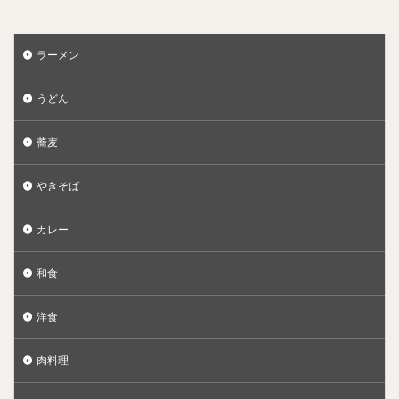
ラーメン
うどん
蕎麦
やきそば
カレー
和食
洋食
肉料理