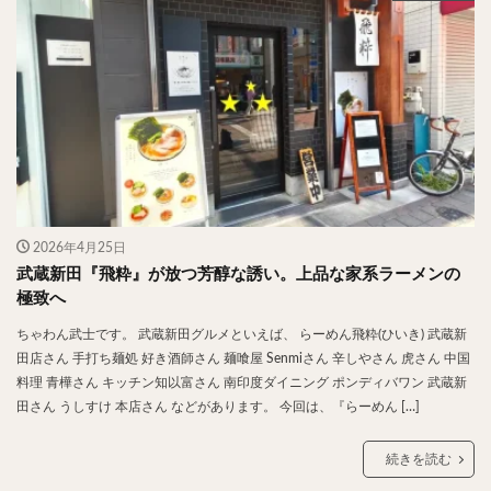
やわうどん
肉吸い
蕎麦
信州そば
つけ蕎麦
立ち食い蕎麦
サラダ
パスタ
チーズ
ナポリタン
焼きそば
皿うどん
ちゃんぽん
パッタイ
ジャージャー麺
洋食
オムライス
エビフライ
アジフライ
カキフライ
ラザニア
ガレット
肉
焼肉
ホルモン
ラム肉
ステーキ
ハンバーグ
しゃぶしゃぶ
唐揚げ
チキン南蛮
生姜焼き
2026年4月25日
武蔵新田『飛粋』が放つ芳醇な誘い。上品な家系ラーメンの
牛かつ
とんかつ
味噌かつ
トンテキ
極致へ
焼きとん
とりかつ
メンチカツ
焼き鳥
ちゃわん武士です。 武蔵新田グルメといえば、 らーめん飛粋(ひいき) 武蔵新
牛タン
くじら
餃子
魚
さんま
田店さん 手打ち麺処 好き酒師さん 麺喰屋 Senmiさん 辛しやさん 虎さん 中国
牡蠣
かつお節
ふかひれ
定食
米
料理 青樺さん キッチン知以富さん 南印度ダイニング ポンディバワン 武蔵新
丼物
海鮮丼
天丼
かつ丼
親子丼
田さん うしすけ 本店さん などがあります。 今回は、『らーめん […]
豚丼
鰻丼
ローストビーフ丼
えびめし
続きを読む
チャーハン
リゾット
レバニラ
中華粥