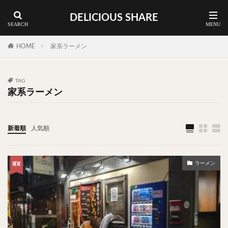
DELICIOUS SHARE
蕎麦
ラーメン
渋谷 ランチ
カレー
神谷町 ランチ
HOME
家系ラーメン
料理ジャンルから探す
TAG
家系ラーメン
エリア・料理から探す
カツサンド
タマゴ
三軒茶屋
上野
下北沢
中目黒
中野
五反田
人形町
新着順
人気順
代々木上原
代官山
六本木
原宿
品川
四ツ谷
大井町
大崎
大森
学芸大学
ラーメン
広尾
御徒町
御成門
御茶ノ水
新宿
新橋
本郷三丁目
東京
武蔵小山
水道橋
池尻大橋
池袋
浅草
浅草橋
浜松町
渋谷
田町
白金高輪
祐天寺
神保町