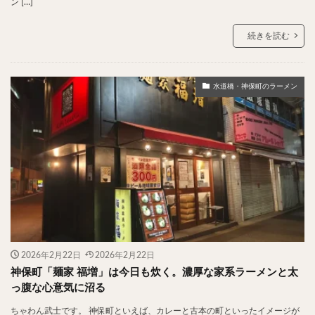
ン […]
検索
続きを読む
水道橋・神保町のラーメン
2026年2月22日
2026年2月22日
神保町「麺家 福増」は今日も炊く。濃厚な家系ラーメンと太
っ腹な心意気に沼る
ちゃわん武士です。 神保町といえば、カレーと古本の町といったイメージが