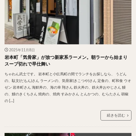
2025年11月8日
岩本町「気骨家」が放つ新家系ラーメン。朝ラーから始まり
スープ切れで早仕舞い
ちゃわん武士です。 岩本町と小伝馬町の間でランチをお探しなら、 うどん
の、駄文(だもん)さん ラーメンの、気骨家(きこつや)さん 定食の、町和食 ウオ
ゼン 岩本町さん 海鮮丼の、海の幸 翔さん 鉄火丼の、鉄火丼おやじさん 鰻
の、鰻のきくちさん 焼肉の、焼肉 すみかさん とんかつの、むらたさん 胡椒
の […]
続きを読む