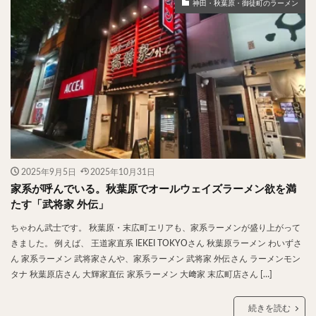
神田・秋葉原・御徒町のラーメン
2025年9月5日
2025年10月31日
家系が呼んでいる。秋葉原でオールウェイズラーメン欲を満
たす「武将家 外伝」
ちゃわん武士です。 秋葉原・末広町エリアも、家系ラーメンが盛り上がって
きました。 例えば、 王道家直系 IEKEI TOKYOさん 秋葉原ラーメン わいずさ
ん 家系ラーメン 武将家さんや、家系ラーメン 武将家 外伝さん ラーメンモン
タナ 秋葉原店さん 大輝家直伝 家系ラーメン 大﨑家 末広町店さん […]
続きを読む