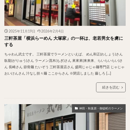
2025年11月19日
2026年2月4日
三軒茶屋「横浜らーめん 大塚家」の一杯は、老若男女を虜に
する
ちゃわん武士です。 三軒茶屋でラーメンといえば、 めん和正(わしょう)さん
臥龍(がりゅう)さん ラーメン茂木(もぎ)さん 來來來(来来来、らいらいらい)さ
ん 長崎さん 節骨麺 たいぞう 三軒茶屋店さん 盛岡じゃじゃ麺専門店 じゃじゃ
おいけんさん 汁なし担々麺 ここからさん ※閉店しました 藤しろ […]
続きを読む
神田・秋葉原・御徒町のラーメン