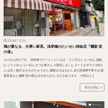
スープカレー
マッサマンカレー
ステーキカレー
ナン
ハヤシライス
天ぷら
串揚げ
ラーメン
中華そば
醤油ラーメン
支那そば
塩ラーメン
味噌ラーメン
とんこつラーメン
魚介とんこつ
熊本ラーメン
家系ラーメン
二郎系ラーメン
煮干しラーメン
鶏白湯ラーメン
2026年7月2日
担々麺
生姜ラーメン
カレー担々麺
鶏が重なる、分厚い家系。浅草橋のたいせい姉妹店『麺家 笑
の道』
カレーラーメン
海老ラーメン
鯛ラーメン
ちゃわん武士です。 浅草橋でラーメンといえば、 ろく月さん らーめん 福龍
辛いラーメン
台湾ラーメン
タンメン
(ふくろう)さん らーめん かつお拳さん ※閉店しました ヌードルボウズ n坊さ
ワンタンメン
酸辣湯麺
麻婆麺
牛骨ラーメン
ん 山笠ノ龍(やまかさのりゅう)さん 麺屋まぜはるさん 炭火焼濃厚中華そば 威
喜多方ラーメン
京都ラーメン
山形ラーメン
風堂道さん 麺家 笑の道(えみのみち)さん などがあります。 今回は […]
トマトラーメン
沖縄そば
冷麺
そうめん
続きを読む
ビーフン
つけ麺
カレーつけ麺
油そば
まぜそば
うどん
カレーうどん
かすうどん
讃岐うどん
稲庭うどん
久留米うどん
ラーメン