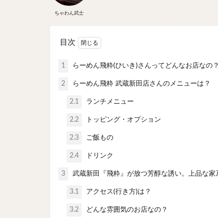
ちゃわん武士
目次
1
らーめん飛粋(ひいき)さんってどんなお店なの
2
らーめん飛粋 武蔵新田店さんのメニューは？
2.1
ランチメニュー
2.2
トッピング・オプション
2.3
ご飯もの
2.4
ドリンク
3
武蔵新田『飛粋』が放つ芳醇な誘い。上品な家
3.1
アクセス(行き方)は？
3.2
どんな雰囲気のお店なの？