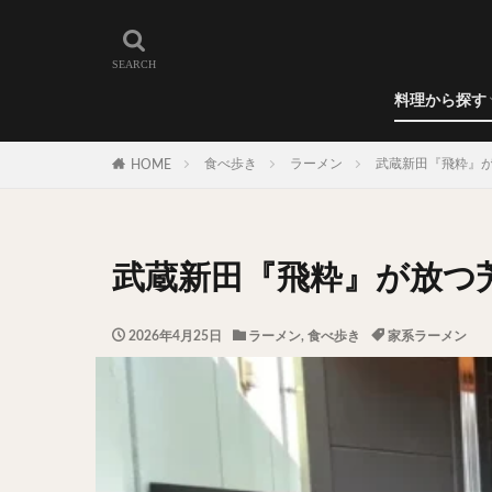
和食
洋食
カレー
ラーメン
うどん
蕎麦
肉料理
世界の料理
カフェ
エリア・料理から
カツサンド
代々木上原
料理から探す
広尾
御徒町
和食
洋食
カレー
ラーメン
うどん
蕎麦
肉料理
世界の料理
カフェ
水道橋
池尻
食べ歩き
ラーメン
武蔵新田『飛粋』
HOME
神保町
神楽
表参道
銀座
抹茶
牛丼
武蔵新田『飛粋』が放つ
スープ春雨
テイクアウト
2026年4月25日
ラーメン
,
食べ歩き
家系ラーメン
寿司
回転寿
うなぎ
鯖の
グリーンカレー
ナン
ハヤシ
塩ラーメン