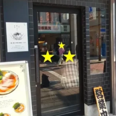
煮干しラーメン
鶏白湯ラーメン
担々麺
生姜ラーメン
カ
海老ラーメン
鯛ラーメン
辛いラーメン
台湾ラーメン
タ
酸辣湯麺
麻婆麺
牛骨ラーメン
喜多方ラーメン
京都ラーメ
トマトラーメン
沖縄そば
冷麺
そうめん
ビーフン
つ
油そば
まぜそば
うどん
カレーうどん
かすうどん
讃
久留米うどん
やわうどん
肉吸い
蕎麦
信州そば
つけ蕎
タ
チーズ
ナポリタン
焼きそば
皿うどん
ちゃんぽん
洋食
オムライス
エビフライ
アジフライ
カキフライ
焼肉
ホルモン
ラム肉
ステーキ
ハンバーグ
しゃ
生姜焼き
牛かつ
とんかつ
味噌かつ
トンテキ
焼きとん
焼き鳥
牛タン
くじら
餃子
魚
さんま
牡蠣
食
米
丼物
海鮮丼
天丼
かつ丼
親子丼
豚丼
えびめし
チャーハン
リゾット
レバニラ
中華粥
飯
麻婆豆腐
スンドゥブ
サムゲタン
コムタン
ソルロン
ールス
たこ焼き
お好み焼き
広島焼き
パン
ハンバーガ