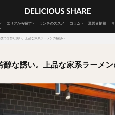
渋谷グルメ
新宿グルメ
代々木グルメ
三軒茶屋グルメ
恵比寿グルメ
中目黒グルメ
広尾グルメ
麻布十番グルメ
目黒グルメ
五反田グルメ
赤坂グルメ
神保町グルメ
新橋グルメ
銀座グルメ
神田グルメ
秋葉原グルメ
御徒町グルメ
上野グルメ
食べ歩き道
探す
DELICIOUS SHARE
タマゴ
三軒茶屋
上野
下北沢
中目黒
中野
五反田
代官山
六本木
原宿
品川
四ツ谷
大井町
大崎
エリアから探す
ランチのススメ
コラム
運営者情報
サ
御成門
御茶ノ水
新宿
新橋
本郷三丁目
東京
渋谷グルメ
新宿グルメ
代々木グルメ
三軒茶屋グルメ
恵比寿グルメ
中目黒グルメ
広尾グルメ
麻布十番グルメ
目黒グルメ
五反田グルメ
赤坂グルメ
神保町グルメ
新橋グルメ
銀座グルメ
神田グルメ
秋葉原グルメ
御徒町グルメ
上野グルメ
食べ歩き道
大橋
池袋
浅草
浅草橋
浜松町
渋谷
田町
白
が放つ芳醇な誘い。上品な家系ラーメンの極致へ
坂
神田
神谷町
秋葉原
立ち食い
自由が丘
蒲田
高円寺
高田馬場
麻布十番
代々木
目黒
恵比寿
ロールキャベツ
フレンチトースト
おにぎり
ビール
GH
芳醇な誘い。上品な家系ラーメン
チョコレート
串かつ
水炊き
ビビンバ
クロワッサン
ス
デリバリー
ラーメンまとめ
焼肉まとめ
ランチ
デカ盛り
司
バラチラシ
いなり
豚汁
明太子
焼売
小籠包
味噌煮
おでん
もつ鍋
ちゃんこ鍋
カレー
カレーライス
ドライカレー
カツカレー
スープカレー
マッサマンカレー
ライス
天ぷら
串揚げ
ラーメン
中華そば
醤油ラーメン
味噌ラーメン
とんこつラーメン
魚介とんこつ
熊本ラーメン