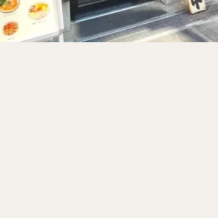
サンドイッチ
フルーツサンド
タマゴサンド
ケーキ
パンケ
ェ
たい焼き
豆花
バインミー
アボカド
とろろ
フ
フェ
喫茶店
珈琲
紅茶
お茶
タピオカ
チーズティ
スムージー
ワイン
レモンサワー
ワンコイン
バイキング
料理
沖縄料理
北京料理
広東料理
タイ料理
フレンチ
検索