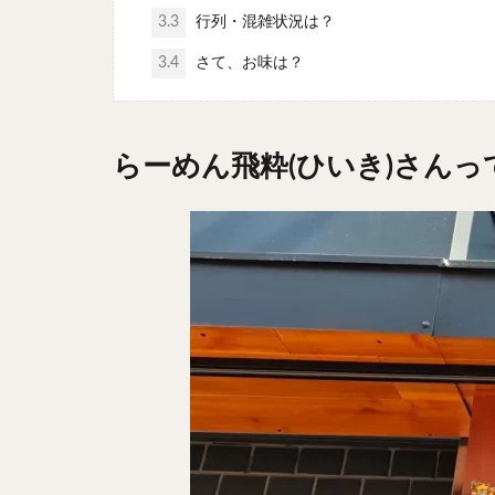
3.3
行列・混雑状況は？
3.4
さて、お味は？
らーめん飛粋(ひいき)さん