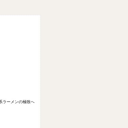
？
系ラーメンの極致へ