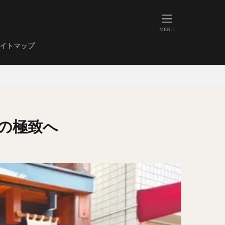
人形町
大森
学芸大学
イトマップ
武蔵小山
金高輪
祐天寺
虎ノ門
赤坂
丼もの
EE系カレー
の極致へ
イーツ
鴨肉
立ち飲み
煮込み
キーマカレー
ステーキカレー
支那そば
家系ラーメン