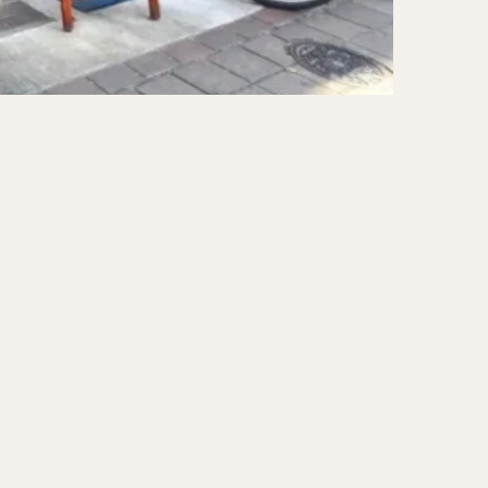
ーキ
アイス
ォー
ナシゴレン
ー
食べ放題
メキシカン