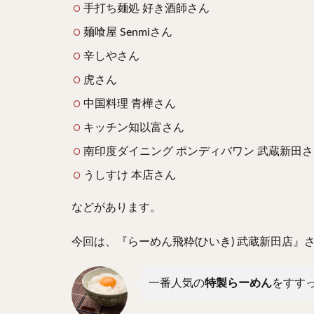
手打ち麺処 好き酒師さん
麺喰屋 Senmiさん
辛しやさん
虎さん
中国料理 青樺さん
キッチン知以富さん
南印度ダイニング ポンディバワン 武蔵新田
うしすけ 本店さん
などがあります。
今回は、『らーめん飛粋(ひいき) 武蔵新田店』
一番人気の
特製らーめん
をすす