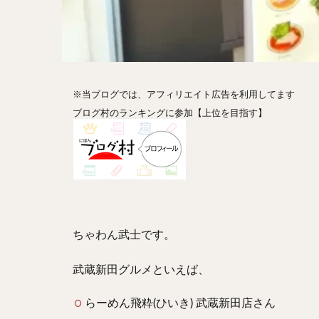
ホットドッグ
プリン
パフ
パエリア
カ
フルーツティー
※当ブログでは、アフィリエイト広告を利用してます
ビストロ
京
ブログ村のランキングに参加【上位を目指す】
閉店
ちゃわん武士です。
武蔵新田グルメといえば、
らーめん飛粋(ひいき) 武蔵新田店さん