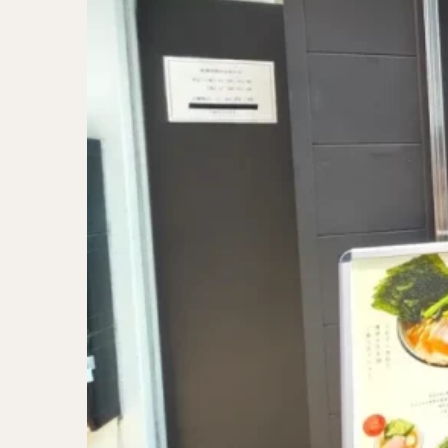
二郎系ラーメン
カレーラーメン
ワンタンメン
山形ラーメン
カレーつけ麺
稲庭うどん
サラダ
パス
ジャージャー麺
ガレット
肉
チキン南蛮
メンチカツ
ふかひれ
定
ローストビーフ丼
肉骨茶
魯肉
ビリヤニ
ミ