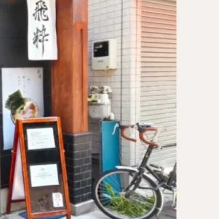
レー担々麺
ンメン
ン
け麺
岐うどん
麦
立ち食い蕎麦
パッタイ
ラザニア
ぶしゃぶ
唐揚げ
とりかつ
かつお節
鰻丼
チキンライス
タン
ダルバート
ー
ピザ