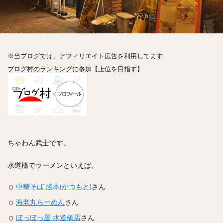
神楽坂
神田
神谷町
秋葉原
立ち食い
自由が丘
蒲田
虎ノ門
表参道
銀座
高円寺
高田馬場
麻布十番
代々木
目黒
恵比寿
赤坂
丼もの
抹茶
牛丼
※当ブログでは、アフィリエイト広告を利用してます
ロールキャベツ
フレンチトースト
おにぎり
ブログ村のランキングに参加【上位を目指す】
ビール
GHEE系カレー
スープ春雨
チョコレート
串かつ
水炊き
ビビンバ
クロワッサン
スイーツ
鴨肉
テイクアウト
デリバリー
ラーメンまとめ
焼肉まとめ
ランチ
デカ盛り
立ち飲み
寿司
ちゃわん武士です。
回転寿司
バラチラシ
いなり
豚汁
水道橋でラーメンといえば、
明太子
焼売
小籠包
煮込み
うなぎ
鯖の味噌煮
おでん
もつ鍋
ちゃんこ鍋
中華そば 勝本(かつもと)
さん
カレー
カレーライス
キーマカレー
海老丸らーめん
さん
グリーンカレー
ドライカレー
カツカレー
ぽっぽっ屋 水道橋店
さん