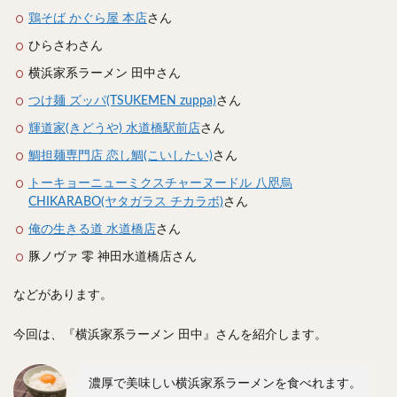
スープカレー
マッサマンカレー
ステーキカレー
鶏そば かぐら屋 本店
さん
ナン
ハヤシライス
天ぷら
串揚げ
ひらさわさん
ラーメン
中華そば
醤油ラーメン
支那そば
横浜家系ラーメン 田中さん
塩ラーメン
味噌ラーメン
とんこつラーメン
つけ麺 ズッパ(TSUKEMEN zuppa)
さん
魚介とんこつ
熊本ラーメン
家系ラーメン
輝道家(きどうや) 水道橋駅前店
さん
二郎系ラーメン
煮干しラーメン
鶏白湯ラーメン
鯛担麺専門店 恋し鯛(こいしたい)
さん
担々麺
生姜ラーメン
カレー担々麺
トーキョーニューミクスチャーヌードル 八咫烏
カレーラーメン
海老ラーメン
鯛ラーメン
CHIKARABO(ヤタガラス チカラボ)
さん
辛いラーメン
台湾ラーメン
タンメン
俺の生きる道 水道橋店
さん
ワンタンメン
酸辣湯麺
麻婆麺
牛骨ラーメン
豚ノヴァ 零 神田水道橋店さん
喜多方ラーメン
京都ラーメン
山形ラーメン
などがあります。
トマトラーメン
沖縄そば
冷麺
そうめん
ビーフン
つけ麺
カレーつけ麺
油そば
今回は、『横浜家系ラーメン 田中』さんを紹介します。
まぜそば
うどん
カレーうどん
かすうどん
讃岐うどん
稲庭うどん
久留米うどん
濃厚で美味しい横浜家系ラーメンを食べれます。