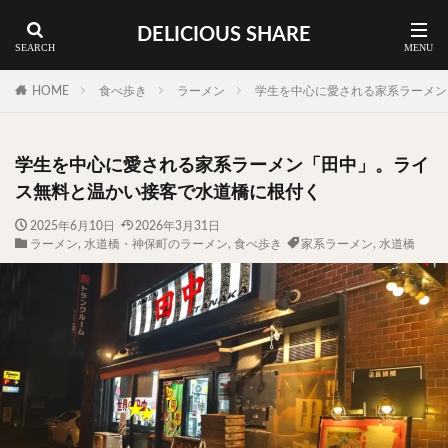
DELICIOUS SHARE
蕎麦
ラーメン
渋谷 ランチ
カレー
神谷町 ランチ
HOME
食べ歩き
ラーメン
学生を中心に愛される家系ラーメン
料理ジャンルから探す
学生を中心に愛される家系ラーメン「田中」。ライ
エリア・料理から探す
ス無料と温かい接客で水道橋に根付く
カツサンド
タマゴ
三軒茶屋
上野
2025年6月10日
2026年3月31日
ラーメン
,
水道橋・神保町のラーメン
,
食べ歩き
家系ラーメン
,
水道橋
下北沢
中目黒
中野
五反田
人形町
代々木上原
代官山
六本木
原宿
品川
四ツ谷
大井町
大崎
大森
学芸大学
広尾
御徒町
御成門
御茶ノ水
新宿
新橋
本郷三丁目
東京
武蔵小山
水道橋
池尻大橋
池袋
浅草
浅草橋
浜松町
渋谷
田町
白金高輪
祐天寺
神保町