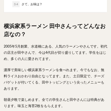
チキンライス
肉骨茶
魯肉飯
麻婆豆腐
3.4
さて、お味は？
スンドゥブ
サムゲタン
コムタン
ソルロンタン
ダルバート
ビリヤニ
ミールス
横浜家系ラーメン 田中さんってどんなお
たこ焼き
お好み焼き
広島焼き
パン
ハンバーガー
ピザ
ホットドッグ
店なの？
サンドイッチ
フルーツサンド
タマゴサンド
2005年5月創業、水道橋にある、人気のラーメンやさんです。初代
ケーキ
パンケーキ
アイス
プリン
の店主が田中さんで、今は4代目が切り盛りしてます。学生をはじ
パフェ
たい焼き
豆花
バインミー
め、多くの人に愛されてます。
アボカド
とろろ
フォー
ナシゴレン
濃厚で美味しい横浜家系ラーメンを食べれます。今でもなお、無
パエリア
カフェ
喫茶店
珈琲
紅茶
料ライスおかわり自由となってます。また、土日限定で、チーズ
お茶
タピオカ
チーズティー
フルーツティー
バゲットが付いてくる、田中トッピングという尖ったメニューも
スムージー
ワイン
レモンサワー
ワンコイン
あります。
バイキング
食べ放題
ビストロ
京料理
朝昼夕晩で楽しめます。全ての学生さんと田中さんには特典があ
沖縄料理
北京料理
広東料理
タイ料理
ります。味玉と海苔2枚をもらえます。
フレンチ
メキシカン
閉店