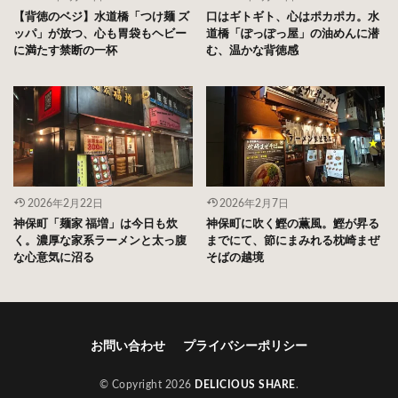
【背徳のベジ】水道橋「つけ麺 ズ
口はギトギト、心はポカポカ。水
ッパ」が放つ、心も胃袋もヘビー
道橋「ぽっぽっ屋」の油めんに潜
に満たす禁断の一杯
む、温かな背徳感
2026年2月22日
2026年2月7日
神保町「麺家 福増」は今日も炊
神保町に吹く鰹の薫風。鰹が昇る
く。濃厚な家系ラーメンと太っ腹
までにて、節にまみれる枕崎まぜ
な心意気に沼る
そばの越境
お問い合わせ
プライバシーポリシー
© Copyright 2026
DELICIOUS SHARE
.