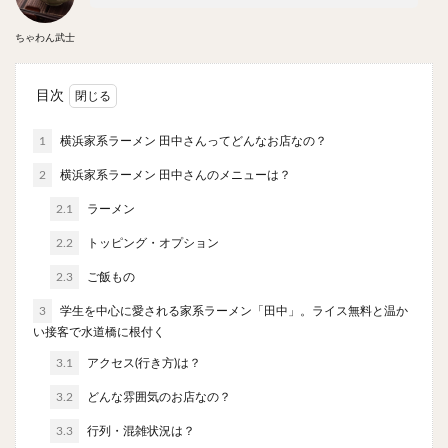
やわうどん
肉吸い
蕎麦
信州そば
ちゃわん武士
つけ蕎麦
立ち食い蕎麦
サラダ
パスタ
チーズ
ナポリタン
焼きそば
皿うどん
目次
ちゃんぽん
パッタイ
ジャージャー麺
洋食
オムライス
エビフライ
アジフライ
1
横浜家系ラーメン 田中さんってどんなお店なの？
カキフライ
ラザニア
ガレット
肉
焼肉
2
横浜家系ラーメン 田中さんのメニューは？
ホルモン
ラム肉
ステーキ
ハンバーグ
2.1
ラーメン
しゃぶしゃぶ
唐揚げ
チキン南蛮
生姜焼き
2.2
トッピング・オプション
牛かつ
とんかつ
味噌かつ
トンテキ
2.3
ご飯もの
焼きとん
とりかつ
メンチカツ
焼き鳥
3
学生を中心に愛される家系ラーメン「田中」。ライス無料と温か
牛タン
くじら
餃子
魚
さんま
い接客で水道橋に根付く
牡蠣
かつお節
ふかひれ
定食
米
3.1
アクセス(行き方)は？
丼物
海鮮丼
天丼
かつ丼
親子丼
3.2
どんな雰囲気のお店なの？
豚丼
鰻丼
ローストビーフ丼
えびめし
3.3
チャーハン
行列・混雑状況は？
リゾット
レバニラ
中華粥