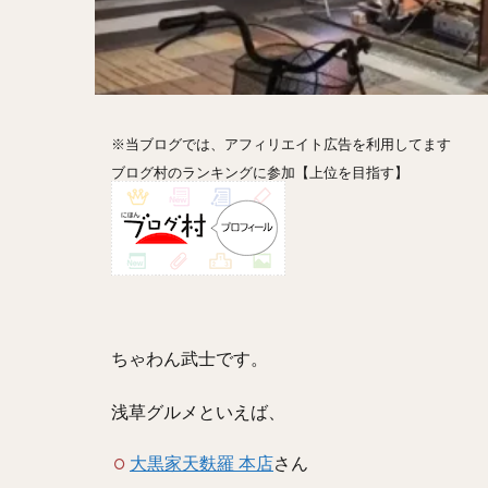
ホットドッグ
プリン
パフ
パエリア
カ
フルーツティー
※当ブログでは、アフィリエイト広告を利用してます
ビストロ
京
ブログ村のランキングに参加【上位を目指す】
閉店
ちゃわん武士です。
浅草グルメといえば、
大黒家天麩羅 本店
さん