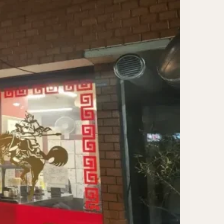
レー担々麺
ンメン
ン
け麺
岐うどん
麦
立ち食い蕎麦
パッタイ
ラザニア
ぶしゃぶ
唐揚げ
とりかつ
かつお節
鰻丼
チキンライス
タン
ダルバート
ー
ピザ