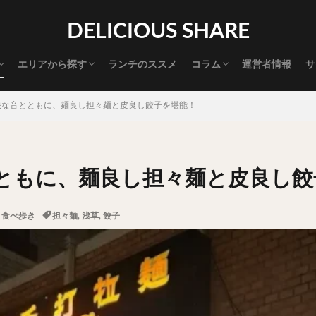
渋谷グルメ
新宿グルメ
代々木グルメ
三軒茶屋グルメ
恵比寿グルメ
中目黒グルメ
広尾グルメ
麻布十番グルメ
目黒グルメ
五反田グルメ
赤坂グルメ
神保町グルメ
新橋グルメ
銀座グルメ
神田グルメ
秋葉原グルメ
御徒町グルメ
上野グルメ
食べ歩き道
探す
DELICIOUS SHARE
タマゴ
三軒茶屋
上野
下北沢
中目黒
中野
五反田
代官山
六本木
原宿
品川
四ツ谷
大井町
大崎
エリアから探す
ランチのススメ
コラム
運営者情報
サ
御成門
御茶ノ水
新宿
新橋
本郷三丁目
東京
渋谷グルメ
新宿グルメ
代々木グルメ
三軒茶屋グルメ
恵比寿グルメ
中目黒グルメ
広尾グルメ
麻布十番グルメ
目黒グルメ
五反田グルメ
赤坂グルメ
神保町グルメ
新橋グルメ
銀座グルメ
神田グルメ
秋葉原グルメ
御徒町グルメ
上野グルメ
食べ歩き道
大橋
池袋
浅草
浅草橋
浜松町
渋谷
田町
白
快な音とともに、麺良し担々麺と皮良し餃子を堪能！
坂
神田
神谷町
秋葉原
立ち食い
自由が丘
蒲田
高円寺
高田馬場
麻布十番
代々木
目黒
恵比寿
ロールキャベツ
フレンチトースト
おにぎり
ビール
GH
ともに、麺良し担々麺と皮良し餃
チョコレート
串かつ
水炊き
ビビンバ
クロワッサン
ス
デリバリー
ラーメンまとめ
焼肉まとめ
ランチ
デカ盛り
,
食べ歩き
担々麺
,
浅草
,
餃子
司
バラチラシ
いなり
豚汁
明太子
焼売
小籠包
味噌煮
おでん
もつ鍋
ちゃんこ鍋
カレー
カレーライス
ドライカレー
カツカレー
スープカレー
マッサマンカレー
ライス
天ぷら
串揚げ
ラーメン
中華そば
醤油ラーメン
味噌ラーメン
とんこつラーメン
魚介とんこつ
熊本ラーメン