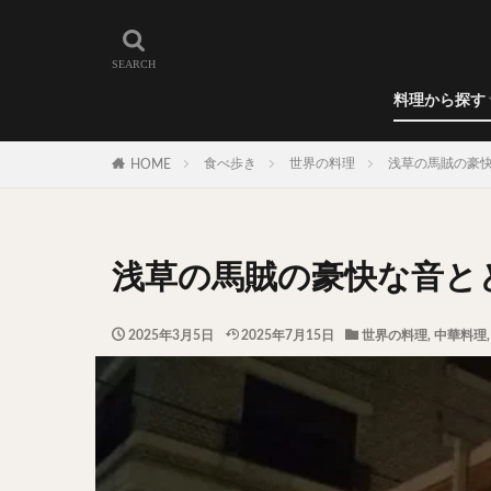
和食
洋食
カレー
ラーメン
うどん
蕎麦
肉料理
世界の料理
カフェ
エリア・料理から
カツサンド
代々木上原
料理から探す
広尾
御徒町
和食
洋食
カレー
ラーメン
うどん
蕎麦
肉料理
世界の料理
カフェ
水道橋
池尻
食べ歩き
世界の料理
浅草の馬賊の豪
HOME
神保町
神楽
表参道
銀座
抹茶
牛丼
浅草の馬賊の豪快な音と
スープ春雨
テイクアウト
2025年3月5日
2025年7月15日
世界の料理
,
中華料理
寿司
回転寿
うなぎ
鯖の
グリーンカレー
ナン
ハヤシ
塩ラーメン