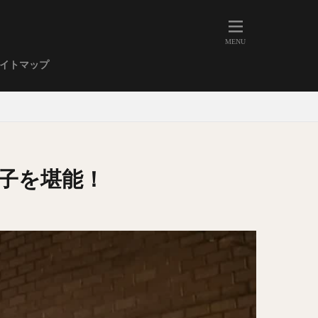
人形町
大森
学芸大学
イトマップ
武蔵小山
金高輪
祐天寺
虎ノ門
赤坂
丼もの
EE系カレー
子を堪能！
イーツ
鴨肉
立ち飲み
煮込み
キーマカレー
ステーキカレー
支那そば
家系ラーメン