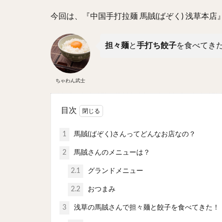
今回は、『中国手打拉麺 馬賊(ばぞく) 浅草本
担々麺
と
手打ち餃子
を食べてき
ちゃわん武士
目次
1
馬賊(ばぞく)さんってどんなお店なの？
2
馬賊さんのメニューは？
2.1
グランドメニュー
2.2
おつまみ
3
浅草の馬賊さんで担々麺と餃子を食べてきた！