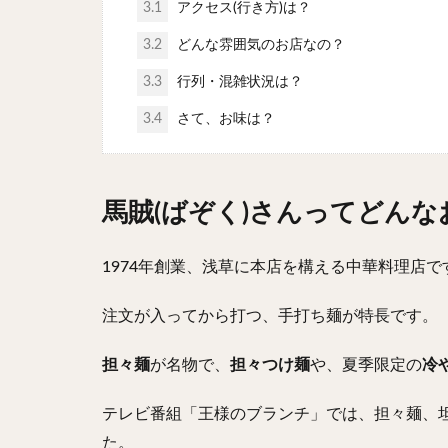
3.1
アクセス(行き方)は？
3.2
どんな雰囲気のお店なの？
3.3
行列・混雑状況は？
3.4
さて、お味は？
馬賊(ばぞく)さんってどんな
1974年創業、浅草に本店を構える中華料理店で
注文が入ってから打つ、手打ち麺が特長です。
担々麺
が名物で、
担々つけ麺
や、夏季限定の
冷
テレビ番組「王様のブランチ」では、担々麺、
た。