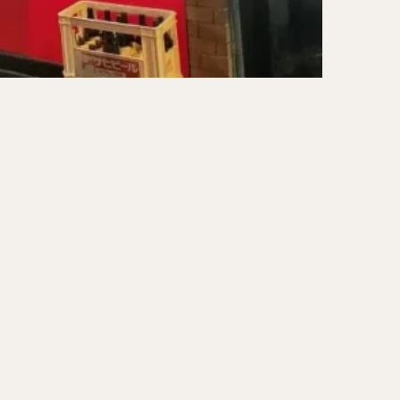
ーキ
アイス
ォー
ナシゴレン
ー
食べ放題
メキシカン