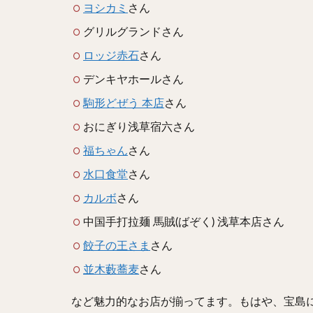
ヨシカミ
さん
グリルグランドさん
ロッジ赤石
さん
デンキヤホールさん
駒形どぜう 本店
さん
おにぎり浅草宿六さん
福ちゃん
さん
水口食堂
さん
カルボ
さん
中国手打拉麺 馬賊(ばぞく) 浅草本店さん
餃子の王さま
さん
並木藪蕎麦
さん
など魅力的なお店が揃ってます。もはや、宝島