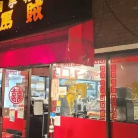
煮干しラーメン
鶏白湯ラーメン
担々麺
生姜ラーメン
カ
海老ラーメン
鯛ラーメン
辛いラーメン
台湾ラーメン
タ
酸辣湯麺
麻婆麺
牛骨ラーメン
喜多方ラーメン
京都ラーメ
トマトラーメン
沖縄そば
冷麺
そうめん
ビーフン
つ
油そば
まぜそば
うどん
カレーうどん
かすうどん
讃
久留米うどん
やわうどん
肉吸い
蕎麦
信州そば
つけ蕎
タ
チーズ
ナポリタン
焼きそば
皿うどん
ちゃんぽん
洋食
オムライス
エビフライ
アジフライ
カキフライ
焼肉
ホルモン
ラム肉
ステーキ
ハンバーグ
しゃ
生姜焼き
牛かつ
とんかつ
味噌かつ
トンテキ
焼きとん
焼き鳥
牛タン
くじら
餃子
魚
さんま
牡蠣
食
米
丼物
海鮮丼
天丼
かつ丼
親子丼
豚丼
えびめし
チャーハン
リゾット
レバニラ
中華粥
飯
麻婆豆腐
スンドゥブ
サムゲタン
コムタン
ソルロン
ールス
たこ焼き
お好み焼き
広島焼き
パン
ハンバーガ