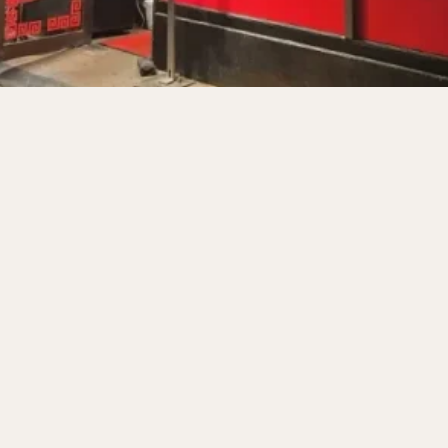
サンドイッチ
フルーツサンド
タマゴサンド
ケーキ
パンケ
ェ
たい焼き
豆花
バインミー
アボカド
とろろ
フ
フェ
喫茶店
珈琲
紅茶
お茶
タピオカ
チーズティ
スムージー
ワイン
レモンサワー
ワンコイン
バイキング
料理
沖縄料理
北京料理
広東料理
タイ料理
フレンチ
検索