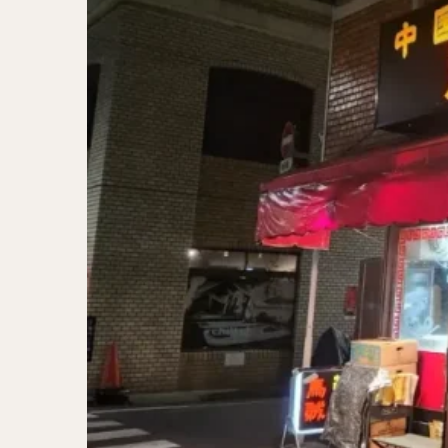
二郎系ラーメン
カレーラーメン
ワンタンメン
山形ラーメン
カレーつけ麺
稲庭うどん
サラダ
パス
ジャージャー麺
ガレット
肉
チキン南蛮
メンチカツ
ふかひれ
定
ローストビーフ丼
肉骨茶
魯肉
ビリヤニ
ミ