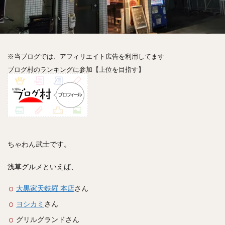
神楽坂
神田
神谷町
秋葉原
立ち食い
自由が丘
蒲田
虎ノ門
表参道
銀座
高円寺
高田馬場
麻布十番
代々木
目黒
恵比寿
赤坂
丼もの
抹茶
牛丼
※当ブログでは、アフィリエイト広告を利用してます
ロールキャベツ
フレンチトースト
おにぎり
ブログ村のランキングに参加【上位を目指す】
ビール
GHEE系カレー
スープ春雨
チョコレート
串かつ
水炊き
ビビンバ
クロワッサン
スイーツ
鴨肉
テイクアウト
デリバリー
ラーメンまとめ
焼肉まとめ
ランチ
デカ盛り
立ち飲み
寿司
ちゃわん武士です。
回転寿司
バラチラシ
いなり
豚汁
浅草グルメといえば、
明太子
焼売
小籠包
煮込み
うなぎ
鯖の味噌煮
おでん
もつ鍋
ちゃんこ鍋
大黒家天麩羅 本店
さん
カレー
カレーライス
キーマカレー
ヨシカミ
さん
グリーンカレー
ドライカレー
カツカレー
グリルグランドさん