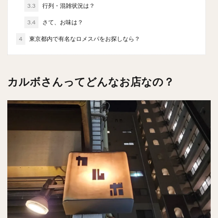
3.3
行列・混雑状況は？
チキンライス
肉骨茶
魯肉飯
麻婆豆腐
スンドゥブ
サムゲタン
コムタン
3.4
さて、お味は？
ソルロンタン
ダルバート
ビリヤニ
ミールス
4
東京都内で有名なロメスパをお探しなら？
たこ焼き
お好み焼き
広島焼き
パン
ハンバーガー
ピザ
ホットドッグ
サンドイッチ
フルーツサンド
タマゴサンド
カルボさんってどんなお店なの？
ケーキ
パンケーキ
アイス
プリン
パフェ
たい焼き
豆花
バインミー
アボカド
とろろ
フォー
ナシゴレン
パエリア
カフェ
喫茶店
珈琲
紅茶
お茶
タピオカ
チーズティー
フルーツティー
スムージー
ワイン
レモンサワー
ワンコイン
バイキング
食べ放題
ビストロ
京料理
沖縄料理
北京料理
広東料理
タイ料理
フレンチ
メキシカン
閉店