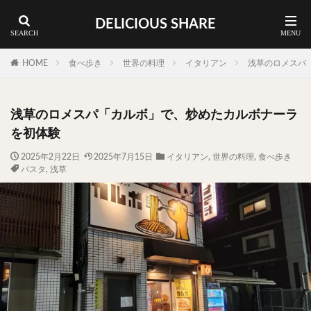
DELICIOUS SHARE
蕎麦
ラーメン
渋谷 ランチ
カレー
神谷町 ランチ
HOME
食べ歩き
世界の料理
イタリアン
浅草のロメスパ
料理ジャンルから探す
浅草のロメスパ「カルボ」で、炒めたカルボナーラ
エリア・料理から探す
を初体験
カツサンド
タマゴ
三軒茶屋
上野
2025年2月22日
2025年7月15日
イタリアン
,
世界の料理
,
食べ歩き
パスタ
,
浅草
下北沢
中目黒
中野
五反田
人形町
代々木上原
代官山
六本木
原宿
品川
四ツ谷
大井町
大崎
大森
学芸大学
広尾
御徒町
御成門
御茶ノ水
新宿
新橋
本郷三丁目
東京
武蔵小山
水道橋
池尻大橋
池袋
浅草
浅草橋
浜松町
渋谷
田町
白金高輪
祐天寺
神保町