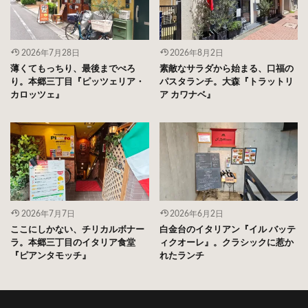
2026年7月28日
2026年8月2日
薄くてもっちり、最後までぺろ
素敵なサラダから始まる、口福の
り。本郷三丁目『ピッツェリア・
パスタランチ。大森『トラットリ
カロッツェ』
ア カワナベ』
2026年7月7日
2026年6月2日
ここにしかない、チリカルボナー
白金台のイタリアン『イル バッテ
ラ。本郷三丁目のイタリア食堂
ィクオーレ』。クラシックに惹か
『ピアンタモッチ』
れたランチ