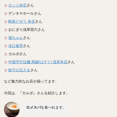
スープカレー
マッサマンカレー
ステーキカレー
ロッジ赤石
さん
ナン
ハヤシライス
天ぷら
串揚げ
デンキヤホールさん
ラーメン
中華そば
醤油ラーメン
支那そば
駒形どぜう 本店
さん
塩ラーメン
味噌ラーメン
とんこつラーメン
おにぎり浅草宿六さん
魚介とんこつ
熊本ラーメン
家系ラーメン
福ちゃん
さん
二郎系ラーメン
煮干しラーメン
鶏白湯ラーメン
水口食堂
さん
担々麺
生姜ラーメン
カレー担々麺
カルボさん
カレーラーメン
海老ラーメン
鯛ラーメン
中国手打拉麺 馬賊(ばぞく) 浅草本店
さん
辛いラーメン
台湾ラーメン
タンメン
餃子の王さま
さん
ワンタンメン
酸辣湯麺
麻婆麺
牛骨ラーメン
喜多方ラーメン
京都ラーメン
山形ラーメン
など魅力的なお店が揃ってます。
トマトラーメン
沖縄そば
冷麺
そうめん
今回は、『カルボ』さんを紹介します。
ビーフン
つけ麺
カレーつけ麺
油そば
まぜそば
うどん
カレーうどん
かすうどん
ロメスパ
を食べれます。
讃岐うどん
稲庭うどん
久留米うどん