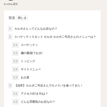
やわうどん
肉吸い
蕎麦
信州そば
ちゃわん武士
つけ蕎麦
立ち食い蕎麦
サラダ
パスタ
チーズ
ナポリタン
焼きそば
皿うどん
目次
ちゃんぽん
パッタイ
ジャージャー麺
洋食
1
カルボさんってどんなお店なの？
オムライス
エビフライ
アジフライ
2
スパゲッティスタンド カルボ カルボ二号店さんのメニューは？
カキフライ
ラザニア
ガレット
肉
焼肉
2.1
スパゲッティ
ホルモン
ラム肉
ステーキ
ハンバーグ
しゃぶしゃぶ
唐揚げ
チキン南蛮
生姜焼き
2.2
麺の量(茹でおき)
牛かつ
とんかつ
味噌かつ
トンテキ
2.3
トッピング
焼きとん
とりかつ
メンチカツ
焼き鳥
2.4
サイドメニュー
牛タン
くじら
餃子
魚
さんま
2.5
お土産
牡蠣
かつお節
ふかひれ
定食
米
3
【浅草】カルボ二号店さんでロメスパを食べてきた！
丼物
海鮮丼
天丼
かつ丼
親子丼
3.1
アクセス(行き方)は？
豚丼
鰻丼
ローストビーフ丼
えびめし
3.2
どんな雰囲気のお店なの？
チャーハン
リゾット
レバニラ
中華粥