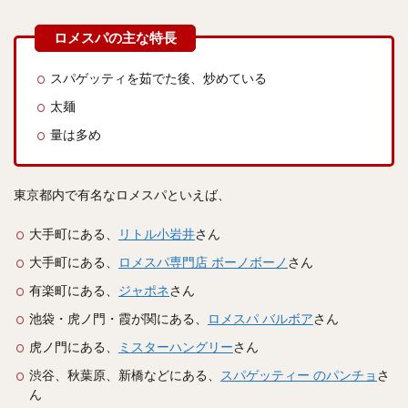
スパゲッティを茹でた後、炒めている
太麺
量は多め
東京都内で有名なロメスパといえば、
大手町にある、
リトル小岩井
さん
大手町にある、
ロメスパ専門店 ボーノボーノ
さん
有楽町にある、
ジャポネ
さん
池袋・虎ノ門・霞が関にある、
ロメスパ バルボア
さん
虎ノ門にある、
ミスターハングリー
さん
渋谷、秋葉原、新橋などにある、
スパゲッティー のパンチョ
さ
ん