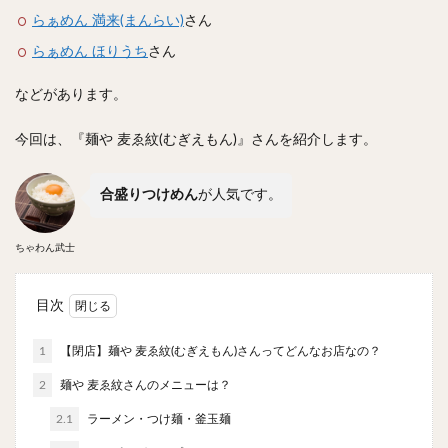
スープカレー
マッサマンカレー
ステーキカレー
らぁめん 満来(まんらい)
さん
ナン
ハヤシライス
天ぷら
串揚げ
らぁめん ほりうち
さん
ラーメン
中華そば
醤油ラーメン
支那そば
などがあります。
塩ラーメン
味噌ラーメン
とんこつラーメン
魚介とんこつ
熊本ラーメン
家系ラーメン
今回は、『麺や 麦ゑ紋(むぎえもん)』さんを紹介します。
二郎系ラーメン
煮干しラーメン
鶏白湯ラーメン
担々麺
生姜ラーメン
カレー担々麺
合盛りつけめん
が人気です。
カレーラーメン
海老ラーメン
鯛ラーメン
ちゃわん武士
辛いラーメン
台湾ラーメン
タンメン
ワンタンメン
酸辣湯麺
麻婆麺
牛骨ラーメン
目次
喜多方ラーメン
京都ラーメン
山形ラーメン
トマトラーメン
沖縄そば
冷麺
そうめん
1
【閉店】麺や 麦ゑ紋(むぎえもん)さんってどんなお店なの？
ビーフン
つけ麺
カレーつけ麺
油そば
2
麺や 麦ゑ紋さんのメニューは？
まぜそば
うどん
カレーうどん
かすうどん
2.1
ラーメン・つけ麺・釜玉麺
讃岐うどん
稲庭うどん
久留米うどん