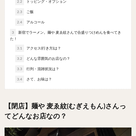
2.2
トッピング・オプション
やわうどん
肉吸い
蕎麦
信州そば
2.3
ご飯
つけ蕎麦
立ち食い蕎麦
サラダ
パスタ
チーズ
ナポリタン
焼きそば
皿うどん
2.4
アルコール
ちゃんぽん
パッタイ
ジャージャー麺
洋食
3
新宿でラーメン。麺や 麦ゑ紋さんで合盛りつけめんを食べてき
た！
オムライス
エビフライ
アジフライ
3.1
アクセス(行き方)は？
カキフライ
ラザニア
ガレット
肉
焼肉
ホルモン
ラム肉
ステーキ
ハンバーグ
3.2
どんな雰囲気のお店なの？
しゃぶしゃぶ
唐揚げ
チキン南蛮
生姜焼き
3.3
行列・混雑状況は？
牛かつ
とんかつ
味噌かつ
トンテキ
3.4
さて、お味は？
焼きとん
とりかつ
メンチカツ
焼き鳥
牛タン
くじら
餃子
魚
さんま
牡蠣
かつお節
ふかひれ
定食
米
【閉店】麺や 麦ゑ紋(むぎえもん)さんっ
丼物
海鮮丼
天丼
かつ丼
親子丼
てどんなお店なの？
豚丼
鰻丼
ローストビーフ丼
えびめし
チャーハン
リゾット
レバニラ
中華粥