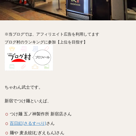
神楽坂
神田
神谷町
秋葉原
立ち食い
自由が丘
蒲田
虎ノ門
表参道
銀座
高円寺
高田馬場
麻布十番
代々木
目黒
恵比寿
赤坂
丼もの
抹茶
牛丼
※当ブログでは、アフィリエイト広告を利用してます
ロールキャベツ
フレンチトースト
おにぎり
ブログ村のランキングに参加【上位を目指す】
ビール
GHEE系カレー
スープ春雨
チョコレート
串かつ
水炊き
ビビンバ
クロワッサン
スイーツ
鴨肉
テイクアウト
デリバリー
ラーメンまとめ
焼肉まとめ
ランチ
デカ盛り
立ち飲み
寿司
ちゃわん武士です。
回転寿司
バラチラシ
いなり
豚汁
新宿でつけ麺といえば、
明太子
焼売
小籠包
煮込み
うなぎ
鯖の味噌煮
おでん
もつ鍋
ちゃんこ鍋
つけ麺 五ノ神製作所 新宿店さん
カレー
カレーライス
キーマカレー
百日紅(さるすべり)
さん
グリーンカレー
ドライカレー
カツカレー
麺や 麦ゑ紋(むぎえもん)さん