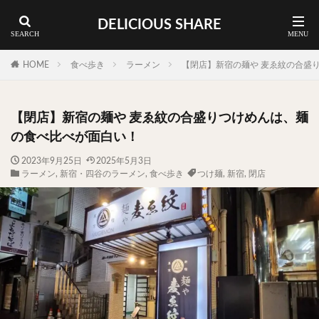
DELICIOUS SHARE
蕎麦
ラーメン
渋谷 ランチ
カレー
神谷町 ランチ
HOME
食べ歩き
ラーメン
【閉店】新宿の麺や 麦ゑ紋の合盛
料理ジャンルから探す
【閉店】新宿の麺や 麦ゑ紋の合盛りつけめんは、麺
エリア・料理から探す
の食べ比べが面白い！
カツサンド
タマゴ
三軒茶屋
上野
2023年9月25日
2025年5月3日
ラーメン
,
新宿・四谷のラーメン
,
食べ歩き
つけ麺
,
新宿
,
閉店
下北沢
中目黒
中野
五反田
人形町
代々木上原
代官山
六本木
原宿
品川
四ツ谷
大井町
大崎
大森
学芸大学
広尾
御徒町
御成門
御茶ノ水
新宿
新橋
本郷三丁目
東京
武蔵小山
水道橋
池尻大橋
池袋
浅草
浅草橋
浜松町
渋谷
田町
白金高輪
祐天寺
神保町