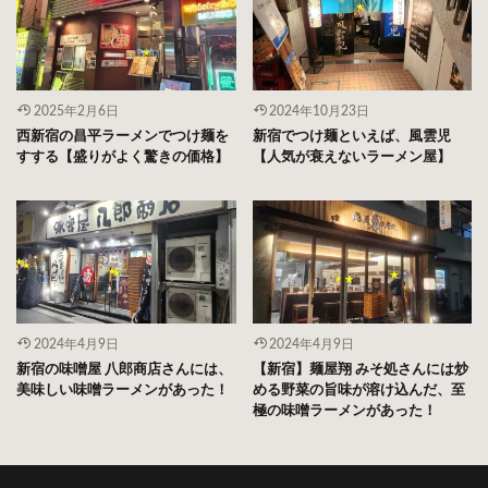
2025年2月6日
2024年10月23日
西新宿の昌平ラーメンでつけ麺を
新宿でつけ麺といえば、風雲児
すする【盛りがよく驚きの価格】
【人気が衰えないラーメン屋】
2024年4月9日
2024年4月9日
新宿の味噌屋 八郎商店さんには、
【新宿】麺屋翔 みそ処さんには炒
美味しい味噌ラーメンがあった！
める野菜の旨味が溶け込んだ、至
極の味噌ラーメンがあった！