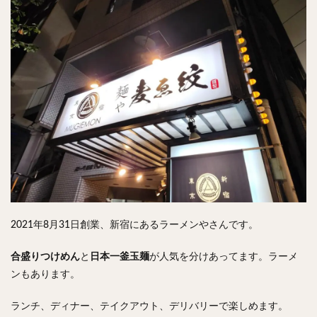
チキンライス
肉骨茶
魯肉飯
麻婆豆腐
スンドゥブ
サムゲタン
コムタン
ソルロンタン
ダルバート
ビリヤニ
ミールス
たこ焼き
お好み焼き
広島焼き
パン
ハンバーガー
ピザ
ホットドッグ
サンドイッチ
フルーツサンド
タマゴサンド
ケーキ
パンケーキ
アイス
プリン
パフェ
たい焼き
豆花
バインミー
アボカド
とろろ
フォー
ナシゴレン
パエリア
カフェ
喫茶店
珈琲
紅茶
お茶
タピオカ
チーズティー
フルーツティー
2021年8月31日創業、新宿にあるラーメンやさんです。
スムージー
ワイン
レモンサワー
ワンコイン
合盛りつけめん
と
日本一釜玉麺
が人気を分けあってます。ラーメ
バイキング
食べ放題
ビストロ
京料理
ンもあります。
沖縄料理
北京料理
広東料理
タイ料理
ランチ、ディナー、テイクアウト、デリバリーで楽しめます。
フレンチ
メキシカン
閉店