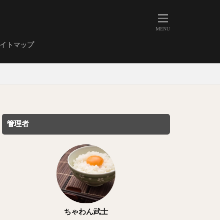
人形町
大森
学芸大学
イトマップ
武蔵小山
金高輪
祐天寺
虎ノ門
赤坂
丼もの
EE系カレー
管理者
イーツ
鴨肉
立ち飲み
煮込み
キーマカレー
ステーキカレー
支那そば
ちゃわん武士
家系ラーメン