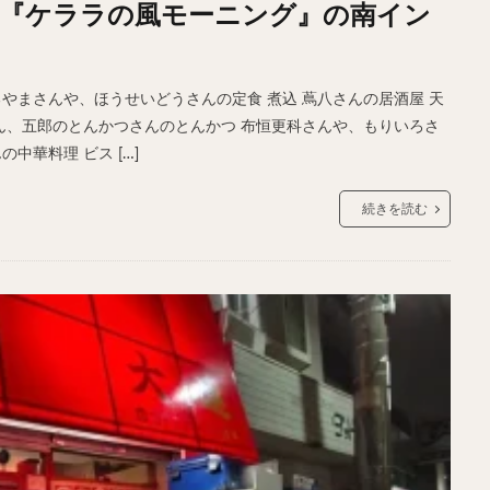
『ケララの風モーニング』の南イン
サンドイッチ
フルーツサンド
タマゴサンド
ケーキ
パンケ
ェ
たい焼き
豆花
バインミー
アボカド
とろろ
フ
フェ
喫茶店
珈琲
紅茶
お茶
タピオカ
チーズティ
るやまさんや、ほうせいどうさんの定食 煮込 蔦八さんの居酒屋 天
スムージー
ワイン
レモンサワー
ワンコイン
バイキング
さん、五郎のとんかつさんのとんかつ 布恒更科さんや、もりいろさ
中華料理 ビス […]
料理
沖縄料理
北京料理
広東料理
タイ料理
フレンチ
続きを読む
検索