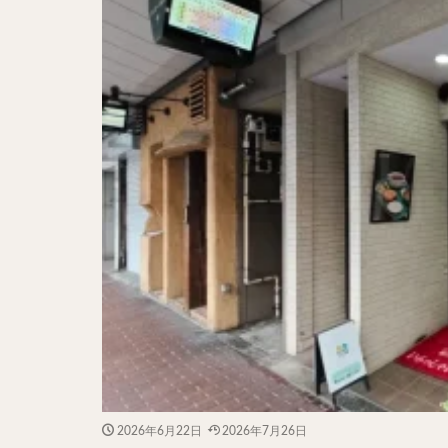
二郎系ラーメン
カレーラーメン
ワンタンメン
山形ラーメン
カレーつけ麺
稲庭うどん
サラダ
パス
ジャージャー麺
ガレット
肉
チキン南蛮
メンチカツ
ふかひれ
定
ローストビーフ丼
肉骨茶
魯肉
2026年6月22日
2026年7月26日
ビリヤニ
ミ