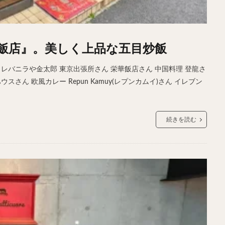
飯店』。美しく上品な五目炒飯
レバニラや金太郎 東京出張所さん 栄華飯店さん 中国料理 登龍さ
さん 欧風カレー Repun Kamuy(レプンカムイ)さん イレブン
続きを読む