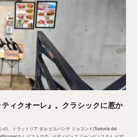
ッティクオーレ』。クラシックに惹か
ラットリア ダル ビルバンテ ジョコンド(Trattoria dal
Il batticuore)さん ビストロの、ペディビュス ジャンビュスさん ピザ