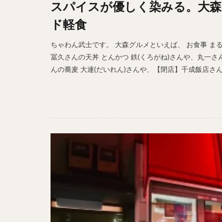
スパイスが優しく染みる。大森
ホットドッグ
ド軽食
プリン
パフ
パエリア
カ
ちゃわん武士です。 大森グルメといえば、 お食事 ま
フルーツティー
冨久さんの天丼 とんかつ 鉄(くろがね)さんや、丸一
んの蕎麦 大連(だいれん)さんや、【閉店】千成飯店さんの
ビストロ
京
閉店