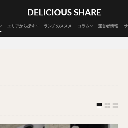
渋谷グルメ
新宿グルメ
代々木グルメ
三軒茶屋グルメ
恵比寿グルメ
中目黒グルメ
広尾グルメ
麻布十番グルメ
目黒グルメ
五反田グルメ
赤坂グルメ
神保町グルメ
新橋グルメ
銀座グルメ
神田グルメ
秋葉原グルメ
御徒町グルメ
上野グルメ
食べ歩き道
探す
DELICIOUS SHARE
タマゴ
三軒茶屋
上野
下北沢
中目黒
中野
五反田
代官山
六本木
原宿
品川
四ツ谷
大井町
大崎
エリアから探す
ランチのススメ
コラム
運営者情報
サ
御成門
御茶ノ水
新宿
新橋
本郷三丁目
東京
渋谷グルメ
新宿グルメ
代々木グルメ
三軒茶屋グルメ
恵比寿グルメ
中目黒グルメ
広尾グルメ
麻布十番グルメ
目黒グルメ
五反田グルメ
赤坂グルメ
神保町グルメ
新橋グルメ
銀座グルメ
神田グルメ
秋葉原グルメ
御徒町グルメ
上野グルメ
食べ歩き道
大橋
池袋
浅草
浅草橋
浜松町
渋谷
田町
白
坂
神田
神谷町
秋葉原
立ち食い
自由が丘
蒲田
高円寺
高田馬場
麻布十番
代々木
目黒
恵比寿
ロールキャベツ
フレンチトースト
おにぎり
ビール
GH
チョコレート
串かつ
水炊き
ビビンバ
クロワッサン
ス
デリバリー
ラーメンまとめ
焼肉まとめ
ランチ
デカ盛り
司
バラチラシ
いなり
豚汁
明太子
焼売
小籠包
味噌煮
おでん
もつ鍋
ちゃんこ鍋
カレー
カレーライス
ドライカレー
カツカレー
スープカレー
マッサマンカレー
ライス
天ぷら
串揚げ
ラーメン
中華そば
醤油ラーメン
味噌ラーメン
とんこつラーメン
魚介とんこつ
熊本ラーメン