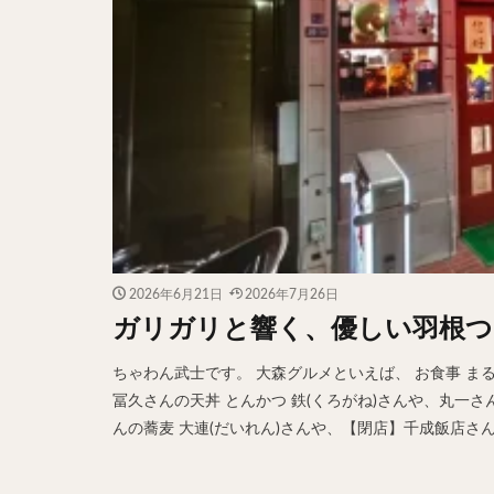
2026年6月21日
2026年7月26日
ガリガリと響く、優しい羽根つ
ちゃわん武士です。 大森グルメといえば、 お食事 ま
冨久さんの天丼 とんかつ 鉄(くろがね)さんや、丸一
んの蕎麦 大連(だいれん)さんや、【閉店】千成飯店さんの