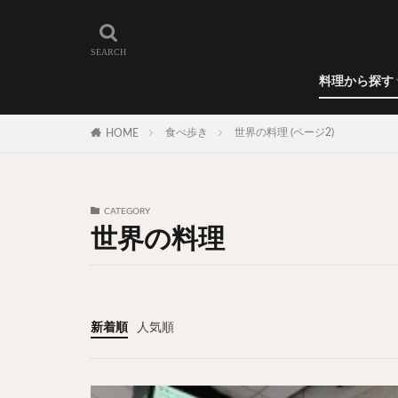
和食
洋食
カレー
ラーメン
うどん
蕎麦
肉料理
世界の料理
カフェ
エリア・料理から
カツサンド
代々木上原
料理から探す
広尾
御徒町
和食
洋食
カレー
ラーメン
うどん
蕎麦
肉料理
世界の料理
カフェ
水道橋
池尻
食べ歩き
世界の料理 (ページ2)
HOME
神保町
神楽
表参道
銀座
抹茶
牛丼
CATEGORY
スープ春雨
世界の料理
テイクアウト
寿司
回転寿
うなぎ
鯖の
新着順
人気順
グリーンカレー
ナン
ハヤシ
塩ラーメン