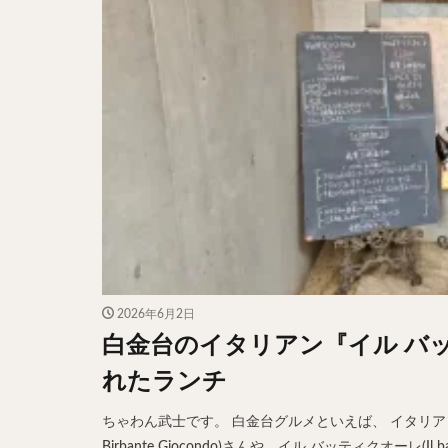
2026年6月2日
白金台のイタリアン『イル バ
れたランチ
ちゃわん武士です。 白金台グルメといえば、 イタリアンの、ト
Birbante Giocondo)さんや、イル バッティクオーレ(