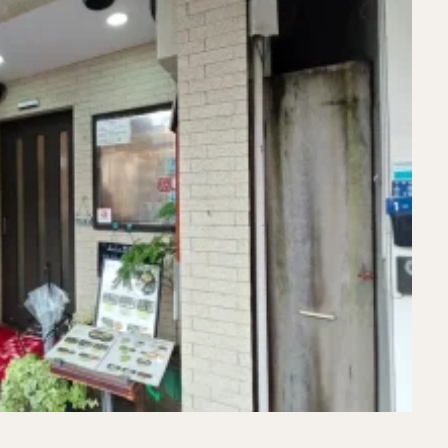
煮干しラーメン
鶏白湯ラーメン
担々麺
生姜ラーメン
カ
海老ラーメン
鯛ラーメン
辛いラーメン
台湾ラーメン
タ
酸辣湯麺
麻婆麺
牛骨ラーメン
喜多方ラーメン
京都ラーメ
トマトラーメン
沖縄そば
冷麺
そうめん
ビーフン
つ
油そば
まぜそば
うどん
カレーうどん
かすうどん
讃
久留米うどん
やわうどん
肉吸い
蕎麦
信州そば
つけ蕎
タ
チーズ
ナポリタン
焼きそば
皿うどん
ちゃんぽん
洋食
オムライス
エビフライ
アジフライ
カキフライ
焼肉
ホルモン
ラム肉
ステーキ
ハンバーグ
しゃ
生姜焼き
牛かつ
とんかつ
味噌かつ
トンテキ
焼きとん
焼き鳥
牛タン
くじら
餃子
魚
さんま
牡蠣
食
米
丼物
海鮮丼
天丼
かつ丼
親子丼
豚丼
えびめし
チャーハン
リゾット
レバニラ
中華粥
飯
麻婆豆腐
スンドゥブ
サムゲタン
コムタン
ソルロン
ールス
たこ焼き
お好み焼き
広島焼き
パン
ハンバーガ