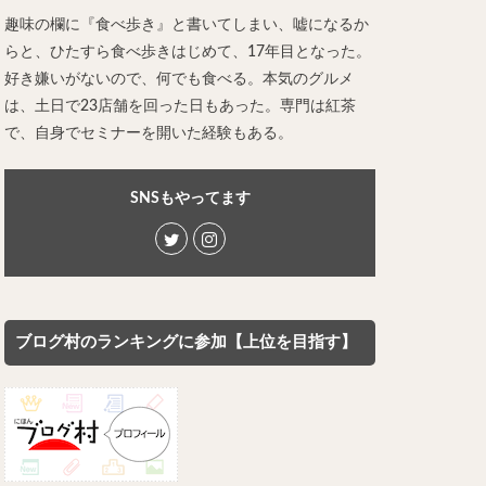
レー担々麺
趣味の欄に『食べ歩き』と書いてしまい、嘘になるか
らと、ひたすら食べ歩きはじめて、17年目となった。
ンメン
好き嫌いがないので、何でも食べる。本気のグルメ
ン
は、土日で23店舗を回った日もあった。専門は紅茶
け麺
で、自身でセミナーを開いた経験もある。
岐うどん
麦
立ち食い蕎麦
SNSもやってます
パッタイ
ラザニア
ぶしゃぶ
唐揚げ
とりかつ
ブログ村のランキングに参加【上位を目指す】
かつお節
鰻丼
チキンライス
タン
ダルバート
ー
ピザ