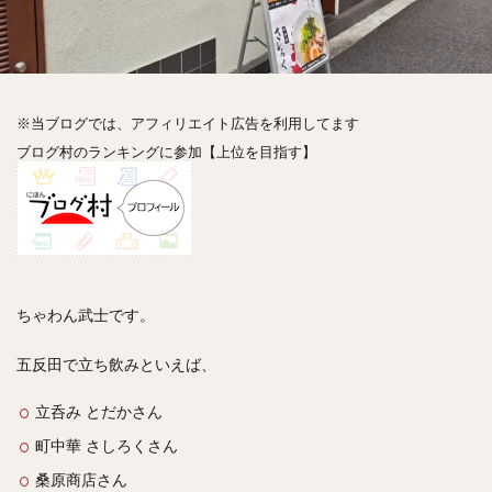
神楽坂
神田
神谷町
秋葉原
立ち食い
自由が丘
蒲田
虎ノ門
表参道
銀座
高円寺
高田馬場
麻布十番
代々木
目黒
恵比寿
赤坂
丼もの
抹茶
牛丼
※当ブログでは、アフィリエイト広告を利用してます
ロールキャベツ
フレンチトースト
おにぎり
ブログ村のランキングに参加【上位を目指す】
ビール
GHEE系カレー
スープ春雨
チョコレート
串かつ
水炊き
ビビンバ
クロワッサン
スイーツ
鴨肉
テイクアウト
デリバリー
ラーメンまとめ
焼肉まとめ
ランチ
デカ盛り
立ち飲み
寿司
ちゃわん武士です。
回転寿司
バラチラシ
いなり
豚汁
五反田で立ち飲みといえば、
明太子
焼売
小籠包
煮込み
うなぎ
鯖の味噌煮
おでん
もつ鍋
ちゃんこ鍋
立呑み とだかさん
カレー
カレーライス
キーマカレー
町中華 さしろくさん
グリーンカレー
ドライカレー
カツカレー
桑原商店さん