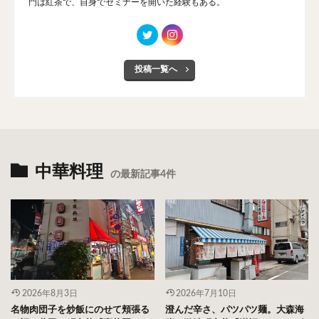
門は紅茶で、自身でセミナーを開いた経験もある。
投稿一覧へ
中華料理
の最新記事4件
2026年8月3日
2026年7月10日
名物肉団子を炒飯にのせて頬張る
澄んだ辛さ、パツパツ麺。大森海