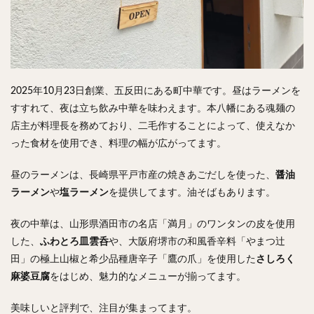
検索
2025年10月23日創業、五反田にある町中華です。昼はラーメンを
すすれて、夜は立ち飲み中華を味わえます。本八幡にある魂麺の
店主が料理長を務めており、二毛作することによって、使えなか
った食材を使用でき、料理の幅が広がってます。
昼のラーメンは、長崎県平戸市産の焼きあごだしを使った、
醤油
ラーメン
や
塩ラーメン
を提供してます。油そばもあります。
夜の中華は、山形県酒田市の名店「満月」のワンタンの皮を使用
した、
ふわとろ皿雲呑
や、大阪府堺市の和風香辛料「やまつ辻
田」の極上山椒と希少品種唐辛子「鷹の爪」を使用した
さしろく
麻婆豆腐
をはじめ、魅力的なメニューが揃ってます。
美味しいと評判で、注目が集まってます。