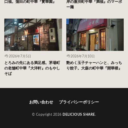
口福。蒲田の町中華『寳華園』
岸の激渋町中華『満福』のマーボ
ー麺
2026年7月5日
2026年7月10日
とろみの先にある満足感。茅場町
艶めく玉子チャーハンと、みっち
の老舗町中華『大洋軒』のもやし
り餃子。大森の町中華『開華楼』
そば
お問い合わせ
プライバシーポリシー
© Copyright 2026
DELICIOUS SHARE
.