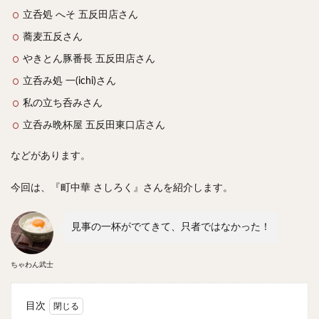
スープカレー
マッサマンカレー
ステーキカレー
立呑処 へそ 五反田店さん
ナン
ハヤシライス
天ぷら
串揚げ
蕎麦五反さん
ラーメン
中華そば
醤油ラーメン
支那そば
やきとん豚番長 五反田店さん
塩ラーメン
味噌ラーメン
とんこつラーメン
立呑み処 一(ichi)さん
魚介とんこつ
熊本ラーメン
家系ラーメン
私の立ち呑みさん
二郎系ラーメン
煮干しラーメン
鶏白湯ラーメン
立呑み晩杯屋 五反田東口店さん
担々麺
生姜ラーメン
カレー担々麺
などがあります。
カレーラーメン
海老ラーメン
鯛ラーメン
辛いラーメン
台湾ラーメン
タンメン
今回は、『町中華 さしろく』さんを紹介します。
ワンタンメン
酸辣湯麺
麻婆麺
牛骨ラーメン
喜多方ラーメン
京都ラーメン
山形ラーメン
見事の一杯がでてきて、只者ではなかった！
トマトラーメン
沖縄そば
冷麺
そうめん
ビーフン
つけ麺
カレーつけ麺
油そば
ちゃわん武士
まぜそば
うどん
カレーうどん
かすうどん
目次
讃岐うどん
稲庭うどん
久留米うどん