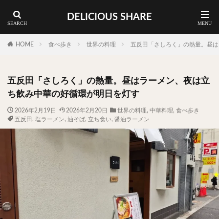
DELICIOUS SHARE
蕎麦
ラーメン
渋谷 ランチ
カレー
神谷町 ランチ
HOME
食べ歩き
世界の料理
五反田「さしろく」の熱量。昼は
料理ジャンルから探す
五反田「さしろく」の熱量。昼はラーメン、夜は立
エリア・料理から探す
ち飲み中華の好循環が明日を灯す
カツサンド
タマゴ
三軒茶屋
上野
2026年2月19日
2026年2月20日
世界の料理
,
中華料理
,
食べ歩き
五反田
,
塩ラーメン
,
油そば
,
立ち食い
,
醤油ラーメン
下北沢
中目黒
中野
五反田
人形町
代々木上原
代官山
六本木
原宿
品川
四ツ谷
大井町
大崎
大森
学芸大学
広尾
御徒町
御成門
御茶ノ水
新宿
新橋
本郷三丁目
東京
武蔵小山
水道橋
池尻大橋
池袋
浅草
浅草橋
浜松町
渋谷
田町
白金高輪
祐天寺
神保町