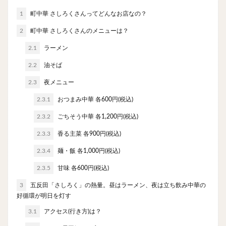
やわうどん
肉吸い
蕎麦
信州そば
1
町中華 さしろくさんってどんなお店なの？
つけ蕎麦
立ち食い蕎麦
サラダ
パスタ
2
町中華 さしろくさんのメニューは？
チーズ
ナポリタン
焼きそば
皿うどん
2.1
ラーメン
ちゃんぽん
パッタイ
ジャージャー麺
洋食
2.2
油そば
オムライス
エビフライ
アジフライ
カキフライ
ラザニア
ガレット
肉
焼肉
2.3
夜メニュー
ホルモン
ラム肉
ステーキ
ハンバーグ
2.3.1
おつまみ中華 各600円(税込)
しゃぶしゃぶ
唐揚げ
チキン南蛮
生姜焼き
2.3.2
ごちそう中華 各1,200円(税込)
牛かつ
とんかつ
味噌かつ
トンテキ
2.3.3
香る主菜 各900円(税込)
焼きとん
とりかつ
メンチカツ
焼き鳥
2.3.4
麺・飯 各1,000円(税込)
牛タン
くじら
餃子
魚
さんま
2.3.5
甘味 各600円(税込)
牡蠣
かつお節
ふかひれ
定食
米
3
五反田「さしろく」の熱量。昼はラーメン、夜は立ち飲み中華の
丼物
海鮮丼
天丼
かつ丼
親子丼
好循環が明日を灯す
豚丼
鰻丼
ローストビーフ丼
えびめし
3.1
アクセス(行き方)は？
チャーハン
リゾット
レバニラ
中華粥