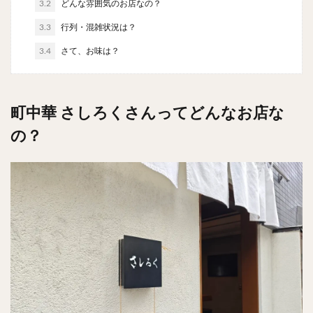
3.2
どんな雰囲気のお店なの？
チキンライス
肉骨茶
魯肉飯
麻婆豆腐
3.3
行列・混雑状況は？
スンドゥブ
サムゲタン
コムタン
3.4
ソルロンタン
さて、お味は？
ダルバート
ビリヤニ
ミールス
たこ焼き
お好み焼き
広島焼き
パン
ハンバーガー
ピザ
ホットドッグ
町中華 さしろくさんってどんなお店な
サンドイッチ
フルーツサンド
タマゴサンド
の？
ケーキ
パンケーキ
アイス
プリン
パフェ
たい焼き
豆花
バインミー
アボカド
とろろ
フォー
ナシゴレン
パエリア
カフェ
喫茶店
珈琲
紅茶
お茶
タピオカ
チーズティー
フルーツティー
スムージー
ワイン
レモンサワー
ワンコイン
バイキング
食べ放題
ビストロ
京料理
沖縄料理
北京料理
広東料理
タイ料理
フレンチ
メキシカン
閉店