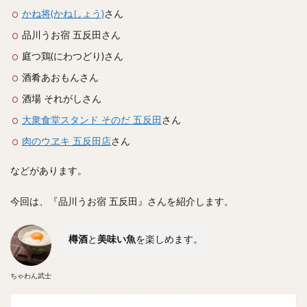
スープカレー
マッサマンカレー
ステーキカレー
かね将(かねしょう)
さん
ナン
ハヤシライス
天ぷら
串揚げ
品川うお宿 五反田さん
ラーメン
中華そば
醤油ラーメン
支那そば
庭つ鶏(にわつどり)さん
塩ラーメン
味噌ラーメン
とんこつラーメン
酒肴あおもんさん
魚介とんこつ
熊本ラーメン
家系ラーメン
酒場 それがしさん
二郎系ラーメン
煮干しラーメン
鶏白湯ラーメン
大衆食堂スタンド そのだ 五反田
さん
担々麺
生姜ラーメン
カレー担々麺
肉のウヱキ 五反田店
さん
カレーラーメン
海老ラーメン
鯛ラーメン
などがあります。
辛いラーメン
台湾ラーメン
タンメン
ワンタンメン
酸辣湯麺
麻婆麺
牛骨ラーメン
今回は、『品川うお宿 五反田』さんを紹介します。
喜多方ラーメン
京都ラーメン
山形ラーメン
トマトラーメン
沖縄そば
冷麺
そうめん
樽酒
と
美味い魚
を楽しめます。
ビーフン
つけ麺
カレーつけ麺
油そば
まぜそば
うどん
カレーうどん
かすうどん
ちゃわん武士
讃岐うどん
稲庭うどん
久留米うどん