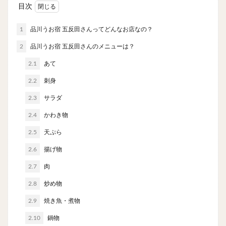
やわうどん
肉吸い
蕎麦
信州そば
目次
つけ蕎麦
立ち食い蕎麦
サラダ
パスタ
1
品川うお宿 五反田さんってどんなお店なの？
チーズ
ナポリタン
焼きそば
皿うどん
2
品川うお宿 五反田さんのメニューは？
ちゃんぽん
パッタイ
ジャージャー麺
洋食
2.1
あて
オムライス
エビフライ
アジフライ
2.2
刺身
カキフライ
ラザニア
ガレット
肉
焼肉
ホルモン
ラム肉
ステーキ
ハンバーグ
2.3
サラダ
しゃぶしゃぶ
唐揚げ
チキン南蛮
生姜焼き
2.4
かわき物
牛かつ
とんかつ
味噌かつ
トンテキ
2.5
天ぷら
焼きとん
とりかつ
メンチカツ
焼き鳥
2.6
揚げ物
牛タン
くじら
餃子
魚
さんま
2.7
肉
牡蠣
かつお節
ふかひれ
定食
米
2.8
炒め物
丼物
海鮮丼
天丼
かつ丼
親子丼
2.9
焼き魚・煮物
豚丼
鰻丼
ローストビーフ丼
えびめし
チャーハン
リゾット
レバニラ
中華粥
2.10
鍋物