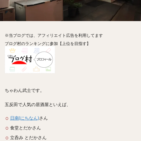
神楽坂
神田
神谷町
秋葉原
立ち食い
自由が丘
蒲田
虎ノ門
表参道
銀座
高円寺
高田馬場
麻布十番
代々木
目黒
恵比寿
赤坂
丼もの
抹茶
牛丼
※当ブログでは、アフィリエイト広告を利用してます
ロールキャベツ
フレンチトースト
おにぎり
ブログ村のランキングに参加【上位を目指す】
ビール
GHEE系カレー
スープ春雨
チョコレート
串かつ
水炊き
ビビンバ
クロワッサン
スイーツ
鴨肉
テイクアウト
デリバリー
ラーメンまとめ
焼肉まとめ
ランチ
デカ盛り
立ち飲み
寿司
ちゃわん武士です。
回転寿司
バラチラシ
いなり
豚汁
五反田で人気の居酒屋といえば、
明太子
焼売
小籠包
煮込み
うなぎ
鯖の味噌煮
おでん
もつ鍋
ちゃんこ鍋
日南(にちなん)
さん
カレー
カレーライス
キーマカレー
食堂とだかさん
グリーンカレー
ドライカレー
カツカレー
立呑み とだかさん