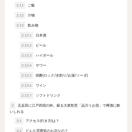
チキンライス
肉骨茶
魯肉飯
麻婆豆腐
2.11
ご飯
スンドゥブ
サムゲタン
コムタン
2.12
汁物
ソルロンタン
ダルバート
ビリヤニ
ミールス
2.13
飲み物
たこ焼き
お好み焼き
広島焼き
パン
2.13.1
日本酒
ハンバーガー
ピザ
ホットドッグ
2.13.2
ビール
サンドイッチ
フルーツサンド
タマゴサンド
2.13.3
ハイボール
ケーキ
パンケーキ
アイス
プリン
2.13.4
サワー
パフェ
たい焼き
豆花
バインミー
アボカド
とろろ
フォー
ナシゴレン
2.13.5
焼酎(ロック/水割り/お湯/ソーダ)
パエリア
カフェ
喫茶店
珈琲
紅茶
2.13.6
ワイン
お茶
タピオカ
チーズティー
フルーツティー
2.13.7
ソフトドリンク
スムージー
ワイン
レモンサワー
ワンコイン
3
五反田に江戸四宿の粋。蘇る大衆割烹「品川うお宿」で樽酒に酔
バイキング
食べ放題
ビストロ
京料理
いしれる
沖縄料理
北京料理
広東料理
タイ料理
3.1
アクセス(行き方)は？
フレンチ
メキシカン
閉店
3.2
どんな雰囲気のお店なの？