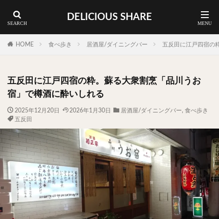
DELICIOUS SHARE
蕎麦
ラーメン
渋谷 ランチ
カレー
神谷町 ランチ
HOME
食べ歩き
居酒屋/ダイニングバー
五反田に江戸四宿の
料理ジャンルから探す
五反田に江戸四宿の粋。蘇る大衆割烹「品川うお
エリア・料理から探す
宿」で樽酒に酔いしれる
カツサンド
タマゴ
三軒茶屋
上野
2025年12月20日
2026年1月30日
居酒屋/ダイニングバー
,
食べ歩き
五反田
下北沢
中目黒
中野
五反田
人形町
代々木上原
代官山
六本木
原宿
品川
四ツ谷
大井町
大崎
大森
学芸大学
広尾
御徒町
御成門
御茶ノ水
新宿
新橋
本郷三丁目
東京
武蔵小山
水道橋
池尻大橋
池袋
浅草
浅草橋
浜松町
渋谷
田町
白金高輪
祐天寺
神保町