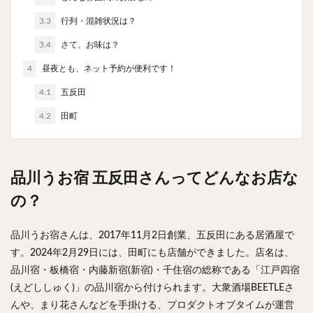
3.3
行列・混雑状況は？
検索
3.4
さて、お味は？
4
昼夜とも、ネット予約が便利です！
4.1
五反田
4.2
田町
品川うお宿 五反田さんってどんなお店な
の？
品川うお宿さんは、2017年11月2日創業、五反田にある居酒屋で
す。2024年2月29日には、田町にも店舗ができました。店名は、
品川宿・板橋宿・内藤新宿(新宿)・千住宿の総称である「江戸四宿
(えどししゅく)」の品川宿から付けられます。大衆酒場BEETLEさ
んや、まり花さんなどを手掛ける、プロダクトオブタイムが運営