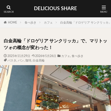
DELICIOUS SHARE
蕎麦
ラーメン
渋谷 ランチ
カレー
神谷町 ランチ
HOME
食べ歩き
カフェ
白金高輪「ドロゲリア サンクリッカ
料理ジャンルから探す
白金高輪「ドロゲリア サンクリッカ」で、マリトッ
エリア・料理から探す
ツォの概念が変わった！
カツサンド
タマゴ
三軒茶屋
上野
2025年11月29日
2026年5月26日
カフェ
,
食べ歩き
パスタ
,
パン
,
珈琲
,
白金高輪
下北沢
中目黒
中野
五反田
人形町
代々木上原
代官山
六本木
原宿
品川
四ツ谷
大井町
大崎
大森
学芸大学
広尾
御徒町
御成門
御茶ノ水
新宿
新橋
本郷三丁目
東京
武蔵小山
水道橋
池尻大橋
池袋
浅草
浅草橋
浜松町
渋谷
田町
白金高輪
祐天寺
神保町