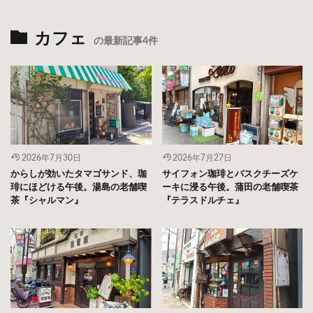
カフェ
の最新記事4件
2026年7月30日
2026年7月27日
からしが効いたタマゴサンド、珈
サイフォン珈琲とバスクチーズケ
琲にほどける午後。湯島の老舗喫
ーキに浸る午後。蒲田の老舗喫茶
茶『シャルマン』
『テラスドルチェ』