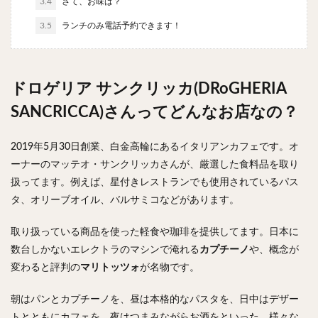
3.4
さて、お味は？
3.5
ランチのみ電話予約できます！
検索
ドロゲリア サンクリッカ(DRoGHERIA
SANCRICCA)さんってどんなお店なの？
2019年5月30日創業、白金高輪にあるイタリアンカフェです。オ
ーナーのマッテオ・サンクリッカさんが、厳選した食料品を取り
扱ってます。例えば、星付きレストランでも使用されているパス
タ、オリーブオイル、バルサミコなどがあります。
取り扱っている商品を使った軽食や珈琲を提供してます。日本に
数台しかないエレクトラのマシンで淹れる
カプチーノ
や、概念が
変わると評判の
マリトッツォ
が名物です。
朝はパンとカプチーノを、昼は本格的なパスタを、日中はデザー
トとともにカフェを、夜はつまみながらお酒をといった、様々な