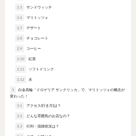
チキンライス
肉骨茶
魯肉飯
麻婆豆腐
2.5
サンドウィッチ
スンドゥブ
サムゲタン
コムタン
2.6
マリトッツォ
ソルロンタン
ダルバート
ビリヤニ
ミールス
2.7
デザート
たこ焼き
お好み焼き
広島焼き
パン
2.8
チョコレート
ハンバーガー
ピザ
ホットドッグ
2.9
コーヒー
サンドイッチ
フルーツサンド
タマゴサンド
ケーキ
パンケーキ
アイス
プリン
2.10
紅茶
パフェ
たい焼き
豆花
バインミー
2.11
ソフトドリンク
アボカド
とろろ
フォー
ナシゴレン
2.12
水
パエリア
カフェ
喫茶店
珈琲
紅茶
3
白金高輪「ドロゲリア サンクリッカ」で、マリトッツォの概念が
お茶
タピオカ
チーズティー
フルーツティー
変わった！
スムージー
ワイン
レモンサワー
ワンコイン
3.1
アクセス(行き方)は？
バイキング
食べ放題
ビストロ
京料理
3.2
どんな雰囲気のお店なの？
沖縄料理
北京料理
広東料理
タイ料理
3.3
行列・混雑状況は？
フレンチ
メキシカン
閉店