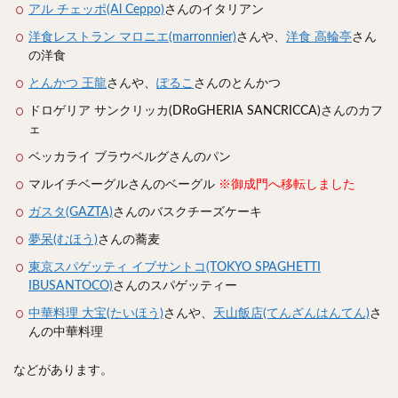
スープカレー
マッサマンカレー
ステーキカレー
アル チェッポ(Al Ceppo)
さんのイタリアン
ナン
ハヤシライス
天ぷら
串揚げ
洋食レストラン マロニエ(marronnier)
さんや、
洋食 高輪亭
さん
の洋食
ラーメン
中華そば
醤油ラーメン
支那そば
とんかつ 王龍
さんや、
ぽるこ
さんのとんかつ
塩ラーメン
味噌ラーメン
とんこつラーメン
ドロゲリア サンクリッカ(DRoGHERIA SANCRICCA)さんのカフ
魚介とんこつ
熊本ラーメン
家系ラーメン
ェ
二郎系ラーメン
煮干しラーメン
鶏白湯ラーメン
ベッカライ ブラウベルグさんのパン
担々麺
生姜ラーメン
カレー担々麺
マルイチベーグルさんのベーグル
※御成門へ移転しました
カレーラーメン
海老ラーメン
鯛ラーメン
ガスタ(GAZTA)
さんのバスクチーズケーキ
辛いラーメン
台湾ラーメン
タンメン
夢呆(むほう)
さんの蕎麦
ワンタンメン
酸辣湯麺
麻婆麺
牛骨ラーメン
東京スパゲッティ イブサントコ(TOKYO SPAGHETTI
喜多方ラーメン
京都ラーメン
山形ラーメン
IBUSANTOCO)
さんのスパゲッティー
トマトラーメン
沖縄そば
冷麺
そうめん
中華料理 大宝(たいほう)
さんや、
天山飯店(てんざんはんてん)
さ
ビーフン
つけ麺
カレーつけ麺
油そば
んの中華料理
まぜそば
うどん
カレーうどん
かすうどん
などがあります。
讃岐うどん
稲庭うどん
久留米うどん