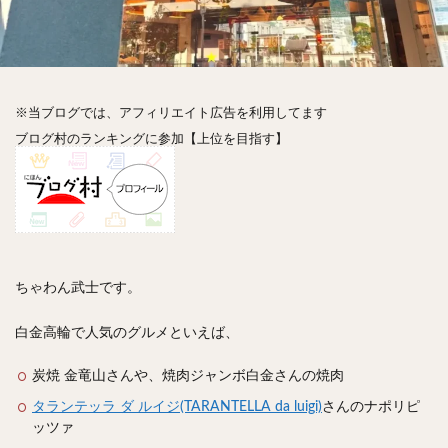
神楽坂
神田
神谷町
秋葉原
立ち食い
自由が丘
蒲田
虎ノ門
表参道
銀座
高円寺
高田馬場
麻布十番
代々木
目黒
恵比寿
赤坂
丼もの
抹茶
牛丼
※当ブログでは、アフィリエイト広告を利用してます
ロールキャベツ
フレンチトースト
おにぎり
ブログ村のランキングに参加【上位を目指す】
ビール
GHEE系カレー
スープ春雨
チョコレート
串かつ
水炊き
ビビンバ
クロワッサン
スイーツ
鴨肉
テイクアウト
デリバリー
ラーメンまとめ
焼肉まとめ
ランチ
デカ盛り
立ち飲み
寿司
ちゃわん武士です。
回転寿司
バラチラシ
いなり
豚汁
白金高輪で人気のグルメといえば、
明太子
焼売
小籠包
煮込み
うなぎ
鯖の味噌煮
おでん
もつ鍋
ちゃんこ鍋
炭焼 金竜山さんや、焼肉ジャンボ白金さんの焼肉
カレー
カレーライス
キーマカレー
タランテッラ ダ ルイジ(TARANTELLA da luigi)
さんのナポリピ
ッツァ
グリーンカレー
ドライカレー
カツカレー