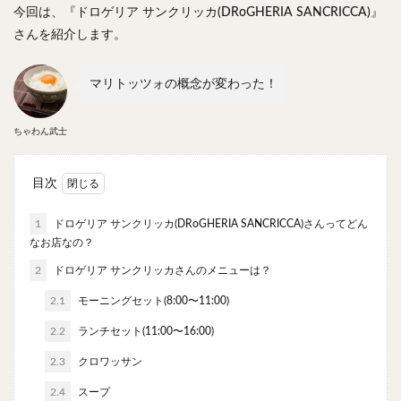
やわうどん
肉吸い
蕎麦
信州そば
今回は、『ドロゲリア サンクリッカ(DRoGHERIA SANCRICCA)』
さんを紹介します。
つけ蕎麦
立ち食い蕎麦
サラダ
パスタ
チーズ
ナポリタン
焼きそば
皿うどん
マリトッツォの概念が変わった！
ちゃんぽん
パッタイ
ジャージャー麺
洋食
オムライス
エビフライ
アジフライ
ちゃわん武士
カキフライ
ラザニア
ガレット
肉
焼肉
ホルモン
ラム肉
ステーキ
ハンバーグ
目次
しゃぶしゃぶ
唐揚げ
チキン南蛮
生姜焼き
1
ドロゲリア サンクリッカ(DRoGHERIA SANCRICCA)さんってどん
牛かつ
とんかつ
味噌かつ
トンテキ
なお店なの？
焼きとん
とりかつ
メンチカツ
焼き鳥
2
ドロゲリア サンクリッカさんのメニューは？
牛タン
くじら
餃子
魚
さんま
2.1
モーニングセット(8:00〜11:00)
牡蠣
かつお節
ふかひれ
定食
米
2.2
ランチセット(11:00〜16:00)
丼物
海鮮丼
天丼
かつ丼
親子丼
豚丼
鰻丼
ローストビーフ丼
えびめし
2.3
クロワッサン
チャーハン
リゾット
レバニラ
中華粥
2.4
スープ