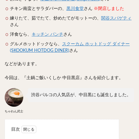
スープカレー
マッサマンカレー
ステーキカレー
チキン南蛮とサラダバーの、
黒川食堂
さん
※閉店しました
ナン
ハヤシライス
天ぷら
串揚げ
練りたて、茹でたて、炒めたてがモットーの、
関谷スパゲティ
ラーメン
中華そば
醤油ラーメン
支那そば
さん
塩ラーメン
味噌ラーメン
とんこつラーメン
洋食なら、
キッチン パンチ
さん
魚介とんこつ
熊本ラーメン
家系ラーメン
グルメホットドックなら、
スクーカム ホットドッグ ダイナー
二郎系ラーメン
煮干しラーメン
鶏白湯ラーメン
(SKOOKUM HOTDOG DINER)
さん
担々麺
生姜ラーメン
カレー担々麺
などがあります。
カレーラーメン
海老ラーメン
鯛ラーメン
辛いラーメン
台湾ラーメン
タンメン
今回は、『土鍋ご飯いくしか 中目黒店』さんを紹介します。
ワンタンメン
酸辣湯麺
麻婆麺
牛骨ラーメン
渋谷パルコの人気店が、中目黒にも誕生しました。
喜多方ラーメン
京都ラーメン
山形ラーメン
トマトラーメン
沖縄そば
冷麺
そうめん
ちゃわん武士
ビーフン
つけ麺
カレーつけ麺
油そば
まぜそば
うどん
カレーうどん
かすうどん
目次
讃岐うどん
稲庭うどん
久留米うどん