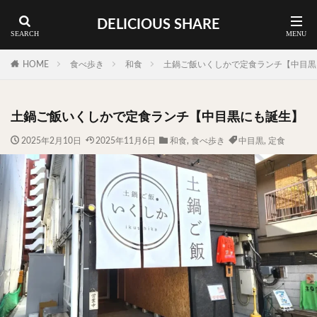
DELICIOUS SHARE
蕎麦
ラーメン
渋谷 ランチ
カレー
神谷町 ランチ
HOME
食べ歩き
和食
土鍋ご飯いくしかで定食ランチ【中目黒
料理ジャンルから探す
土鍋ご飯いくしかで定食ランチ【中目黒にも誕生】
エリア・料理から探す
2025年2月10日
2025年11月6日
和食
,
食べ歩き
中目黒
,
定食
カツサンド
タマゴ
三軒茶屋
上野
下北沢
中目黒
中野
五反田
人形町
代々木上原
代官山
六本木
原宿
品川
四ツ谷
大井町
大崎
大森
学芸大学
広尾
御徒町
御成門
御茶ノ水
新宿
新橋
本郷三丁目
東京
武蔵小山
水道橋
池尻大橋
池袋
浅草
浅草橋
浜松町
渋谷
田町
白金高輪
祐天寺
神保町