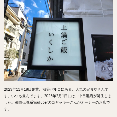
チキンライス
肉骨茶
魯肉飯
麻婆豆腐
スンドゥブ
サムゲタン
コムタン
ソルロンタン
ダルバート
ビリヤニ
ミールス
たこ焼き
お好み焼き
広島焼き
パン
ハンバーガー
ピザ
ホットドッグ
サンドイッチ
フルーツサンド
タマゴサンド
ケーキ
パンケーキ
アイス
プリン
パフェ
たい焼き
豆花
バインミー
アボカド
とろろ
フォー
ナシゴレン
パエリア
カフェ
喫茶店
珈琲
紅茶
お茶
タピオカ
チーズティー
フルーツティー
2023年11月18日創業、渋谷パルコにある、人気の定食やさんで
スムージー
ワイン
レモンサワー
ワンコイン
す。いつも並んでます。2025年2月1日には、中目黒店が誕生しま
バイキング
食べ放題
ビストロ
京料理
した。都市伝説系YouTuberのコヤッキーさんがオーナーのお店で
沖縄料理
北京料理
広東料理
タイ料理
す。
フレンチ
メキシカン
閉店