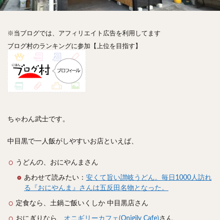
神楽坂
神田
神谷町
秋葉原
立ち食い
自由が丘
蒲田
虎ノ門
表参道
銀座
高円寺
高田馬場
麻布十番
代々木
目黒
※当ブログでは、アフィリエイト広告を利用してます
ブログ村のランキングに参加【上位を目指す】
恵比寿
赤坂
丼もの
抹茶
牛丼
ロールキャベツ
フレンチトースト
おにぎり
ビール
GHEE系カレー
スープ春雨
チョコレート
串かつ
水炊き
ビビンバ
クロワッサン
スイーツ
鴨肉
テイクアウト
ちゃわん武士です。
デリバリー
ラーメンまとめ
焼肉まとめ
ランチ
デカ盛り
立ち飲み
寿司
中目黒で一人飯がしやすいお店といえば、
回転寿司
バラチラシ
いなり
豚汁
うどんの、おにやんまさん
明太子
焼売
小籠包
煮込み
うなぎ
あわせて読みたい：
安くて旨い讃岐うどん。毎日1000人訪れ
鯖の味噌煮
おでん
もつ鍋
ちゃんこ鍋
る『おにやんま』さんは五反田名物となった。
カレー
カレーライス
キーマカレー
定食なら、土鍋ご飯いくしか 中目黒店さん
グリーンカレー
ドライカレー
カツカレー
おにぎりなら、
オニギリーカフェ(Onigily Cafe)
さん