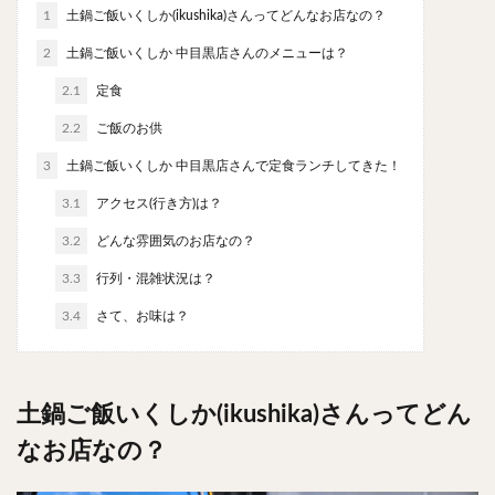
やわうどん
肉吸い
蕎麦
信州そば
1
土鍋ご飯いくしか(ikushika)さんってどんなお店なの？
つけ蕎麦
立ち食い蕎麦
サラダ
パスタ
2
土鍋ご飯いくしか 中目黒店さんのメニューは？
チーズ
ナポリタン
焼きそば
皿うどん
2.1
定食
ちゃんぽん
パッタイ
ジャージャー麺
洋食
2.2
ご飯のお供
オムライス
エビフライ
アジフライ
3
土鍋ご飯いくしか 中目黒店さんで定食ランチしてきた！
カキフライ
ラザニア
ガレット
肉
焼肉
3.1
アクセス(行き方)は？
ホルモン
ラム肉
ステーキ
ハンバーグ
3.2
どんな雰囲気のお店なの？
しゃぶしゃぶ
唐揚げ
チキン南蛮
生姜焼き
牛かつ
とんかつ
味噌かつ
トンテキ
3.3
行列・混雑状況は？
焼きとん
とりかつ
メンチカツ
焼き鳥
3.4
さて、お味は？
牛タン
くじら
餃子
魚
さんま
牡蠣
かつお節
ふかひれ
定食
米
土鍋ご飯いくしか(ikushika)さんってどん
丼物
海鮮丼
天丼
かつ丼
親子丼
豚丼
鰻丼
ローストビーフ丼
えびめし
なお店なの？
チャーハン
リゾット
レバニラ
中華粥