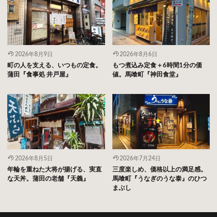
2026年8月9日
2026年8月6日
町の人を支える、いつもの定食。
もつ煮込み定食＋6時間1分の価
蒲田『食事処 井戸屋』
値。馬喰町『神田食堂』
2026年8月5日
2026年7月24日
年輪を重ねた大将が揚げる、実直
三度楽しめ、価格以上の満足感。
な天丼。蒲田の老舗『天義』
馬喰町『うなぎのうな泰』のひつ
まぶし