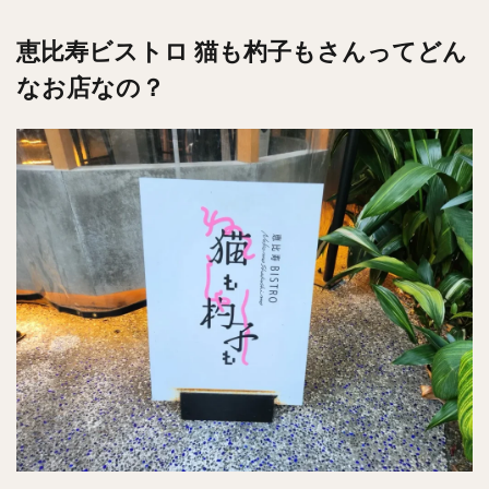
チキンライス
肉骨茶
魯肉飯
麻婆豆腐
恵比寿ビストロ 猫も杓子もさんってどん
スンドゥブ
サムゲタン
コムタン
ソルロンタン
ダルバート
ビリヤニ
ミールス
なお店なの？
たこ焼き
お好み焼き
広島焼き
パン
ハンバーガー
ピザ
ホットドッグ
サンドイッチ
フルーツサンド
タマゴサンド
ケーキ
パンケーキ
アイス
プリン
パフェ
たい焼き
豆花
バインミー
アボカド
とろろ
フォー
ナシゴレン
パエリア
カフェ
喫茶店
珈琲
紅茶
お茶
タピオカ
チーズティー
フルーツティー
スムージー
ワイン
レモンサワー
ワンコイン
バイキング
食べ放題
ビストロ
京料理
沖縄料理
北京料理
広東料理
タイ料理
フレンチ
メキシカン
閉店