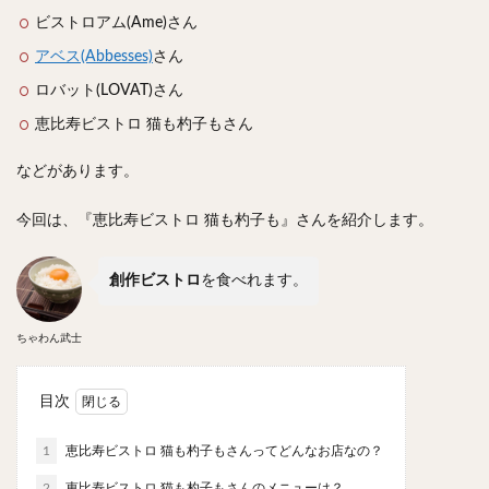
スープカレー
マッサマンカレー
ステーキカレー
ビストロアム(Ame)さん
ナン
ハヤシライス
天ぷら
串揚げ
アベス(Abbesses)
さん
ラーメン
中華そば
醤油ラーメン
支那そば
ロバット(
LOVAT)さん
塩ラーメン
味噌ラーメン
とんこつラーメン
恵比寿ビストロ 猫も杓子もさん
魚介とんこつ
熊本ラーメン
家系ラーメン
などがあります。
二郎系ラーメン
煮干しラーメン
鶏白湯ラーメン
担々麺
生姜ラーメン
カレー担々麺
今回は、『恵比寿ビストロ 猫も杓子も』さんを紹介します。
カレーラーメン
海老ラーメン
鯛ラーメン
辛いラーメン
台湾ラーメン
タンメン
創作ビストロ
を食べれます。
ワンタンメン
酸辣湯麺
麻婆麺
牛骨ラーメン
喜多方ラーメン
京都ラーメン
山形ラーメン
ちゃわん武士
トマトラーメン
沖縄そば
冷麺
そうめん
目次
ビーフン
つけ麺
カレーつけ麺
油そば
まぜそば
うどん
カレーうどん
かすうどん
1
恵比寿ビストロ 猫も杓子もさんってどんなお店なの？
讃岐うどん
稲庭うどん
久留米うどん
2
恵比寿ビストロ 猫も杓子もさんのメニューは？