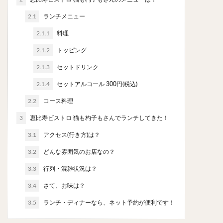
やわうどん
肉吸い
蕎麦
信州そば
2.1
ランチメニュー
つけ蕎麦
立ち食い蕎麦
サラダ
パスタ
2.1.1
料理
チーズ
ナポリタン
焼きそば
皿うどん
ちゃんぽん
2.1.2
トッピング
パッタイ
ジャージャー麺
洋食
オムライス
エビフライ
アジフライ
2.1.3
セットドリンク
カキフライ
ラザニア
ガレット
肉
焼肉
2.1.4
セットアルコール 300円(税込)
ホルモン
ラム肉
ステーキ
ハンバーグ
2.2
コース料理
しゃぶしゃぶ
唐揚げ
チキン南蛮
生姜焼き
3
恵比寿ビストロ 猫も杓子もさんでランチしてきた！
牛かつ
とんかつ
味噌かつ
トンテキ
3.1
アクセス(行き方)は？
焼きとん
とりかつ
メンチカツ
焼き鳥
3.2
どんな雰囲気のお店なの？
牛タン
くじら
餃子
魚
さんま
3.3
行列・混雑状況は？
牡蠣
かつお節
ふかひれ
定食
米
丼物
海鮮丼
天丼
かつ丼
親子丼
3.4
さて、お味は？
豚丼
鰻丼
ローストビーフ丼
えびめし
3.5
ランチ・ディナーなら、ネット予約が便利です！
チャーハン
リゾット
レバニラ
中華粥