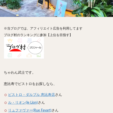
神楽坂
神田
神谷町
秋葉原
立ち食い
自由が丘
蒲田
虎ノ門
表参道
銀座
高円寺
高田馬場
麻布十番
代々木
目黒
恵比寿
赤坂
丼もの
抹茶
牛丼
※当ブログでは、アフィリエイト広告を利用してます
ロールキャベツ
フレンチトースト
おにぎり
ブログ村のランキングに参加【上位を目指す】
ビール
GHEE系カレー
スープ春雨
チョコレート
串かつ
水炊き
ビビンバ
クロワッサン
スイーツ
鴨肉
テイクアウト
デリバリー
ラーメンまとめ
焼肉まとめ
ランチ
デカ盛り
立ち飲み
寿司
ちゃわん武士です。
回転寿司
バラチラシ
いなり
豚汁
恵比寿でビストロをお探しなら、
明太子
焼売
小籠包
煮込み
うなぎ
鯖の味噌煮
おでん
もつ鍋
ちゃんこ鍋
ビストロ・ダルブル 恵比寿店
さん
カレー
カレーライス
キーマカレー
ル・リオン(le Lion)
さん
グリーンカレー
ドライカレー
カツカレー
リュファヴァー(Rue Favart)
さん