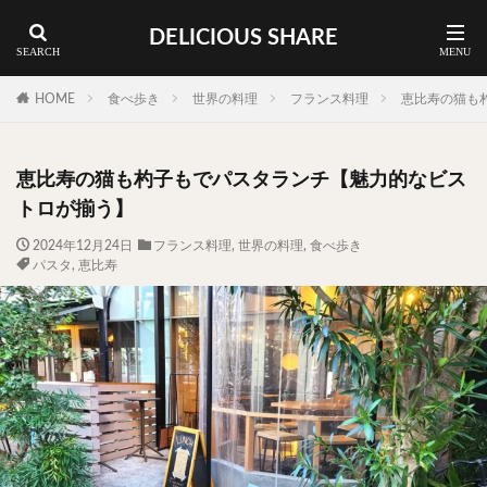
DELICIOUS SHARE
蕎麦
ラーメン
渋谷 ランチ
カレー
神谷町 ランチ
HOME
食べ歩き
世界の料理
フランス料理
恵比寿の猫も
料理ジャンルから探す
恵比寿の猫も杓子もでパスタランチ【魅力的なビス
エリア・料理から探す
トロが揃う】
カツサンド
タマゴ
三軒茶屋
上野
2024年12月24日
フランス料理
,
世界の料理
,
食べ歩き
パスタ
,
恵比寿
下北沢
中目黒
中野
五反田
人形町
代々木上原
代官山
六本木
原宿
品川
四ツ谷
大井町
大崎
大森
学芸大学
広尾
御徒町
御成門
御茶ノ水
新宿
新橋
本郷三丁目
東京
武蔵小山
水道橋
池尻大橋
池袋
浅草
浅草橋
浜松町
渋谷
田町
白金高輪
祐天寺
神保町