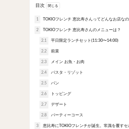
目次
1
TOKIOフレンチ 恵比寿さんってどんなお店な
2
TOKIOフレンチ 恵比寿さんのメニューは？
2.1
平日限定ランチセット(11:30〜14:00)
2.2
前菜
2.3
メイン お魚・お肉
2.4
パスタ・リゾット
2.5
パン
2.6
トッピング
2.7
デザート
2.8
パーティーコース
3
恵比寿にTOKIOフレンチが誕生。常識を覆す