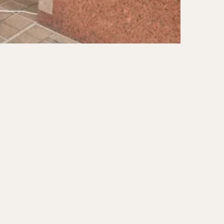
ーキ
アイス
ォー
ナシゴレン
ー
食べ放題
メキシカン