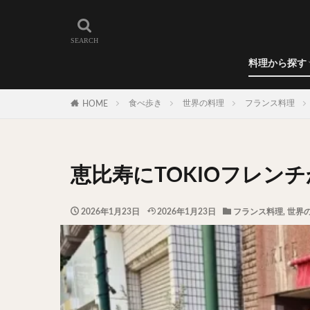
和食
洋食
カレー
ラーメン
うどん
蕎麦
肉料理
世界の料理
カフェ
エリア・料理から
カツサンド
代々木上原
料理から探す
広尾
御徒町
和食
洋食
カレー
ラーメン
うどん
蕎麦
肉料理
世界の料理
カフェ
水道橋
池尻
食べ歩き
世界の料理
フランス料理
HOME
神保町
神楽
表参道
銀座
抹茶
牛丼
恵比寿にTOKIOフレ
スープ春雨
テイクアウト
2026年1月23日
2026年1月23日
フランス料理
,
世界
寿司
回転寿
うなぎ
鯖の
グリーンカレー
ナン
ハヤシ
塩ラーメン