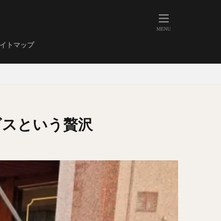
人形町
大森
学芸大学
イトマップ
武蔵小山
金高輪
祐天寺
虎ノ門
赤坂
丼もの
EE系カレー
ビスという贅沢
イーツ
鴨肉
立ち飲み
煮込み
キーマカレー
ステーキカレー
支那そば
家系ラーメン