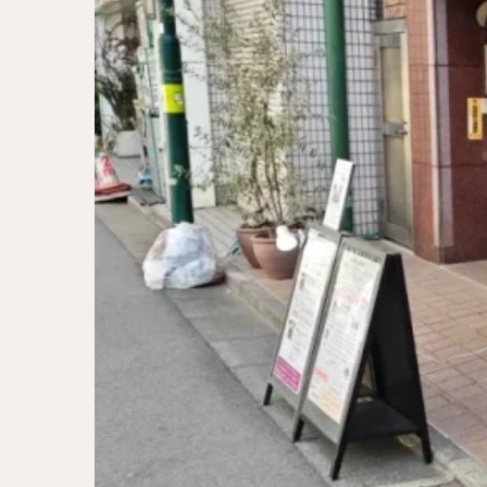
二郎系ラーメン
カレーラーメン
ワンタンメン
山形ラーメン
カレーつけ麺
稲庭うどん
サラダ
パス
ジャージャー麺
ガレット
肉
チキン南蛮
メンチカツ
ふかひれ
定
ローストビーフ丼
肉骨茶
魯肉
ビリヤニ
ミ