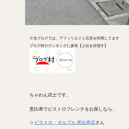
ホットドッグ
プリン
パフ
パエリア
カ
フルーツティー
※当ブログでは、アフィリエイト広告を利用してます
ビストロ
京
ブログ村のランキングに参加【上位を目指す】
閉店
ちゃわん武士です。
恵比寿でビストロフレンチをお探しなら、
ビストロ・ダルブル 恵比寿店
さん