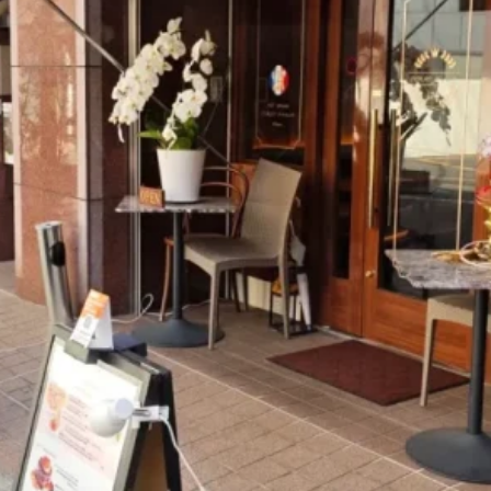
煮干しラーメン
鶏白湯ラーメン
担々麺
生姜ラーメン
カ
海老ラーメン
鯛ラーメン
辛いラーメン
台湾ラーメン
タ
酸辣湯麺
麻婆麺
牛骨ラーメン
喜多方ラーメン
京都ラーメ
トマトラーメン
沖縄そば
冷麺
そうめん
ビーフン
つ
油そば
まぜそば
うどん
カレーうどん
かすうどん
讃
久留米うどん
やわうどん
肉吸い
蕎麦
信州そば
つけ蕎
タ
チーズ
ナポリタン
焼きそば
皿うどん
ちゃんぽん
洋食
オムライス
エビフライ
アジフライ
カキフライ
焼肉
ホルモン
ラム肉
ステーキ
ハンバーグ
しゃ
生姜焼き
牛かつ
とんかつ
味噌かつ
トンテキ
焼きとん
焼き鳥
牛タン
くじら
餃子
魚
さんま
牡蠣
食
米
丼物
海鮮丼
天丼
かつ丼
親子丼
豚丼
えびめし
チャーハン
リゾット
レバニラ
中華粥
飯
麻婆豆腐
スンドゥブ
サムゲタン
コムタン
ソルロン
ールス
たこ焼き
お好み焼き
広島焼き
パン
ハンバーガ