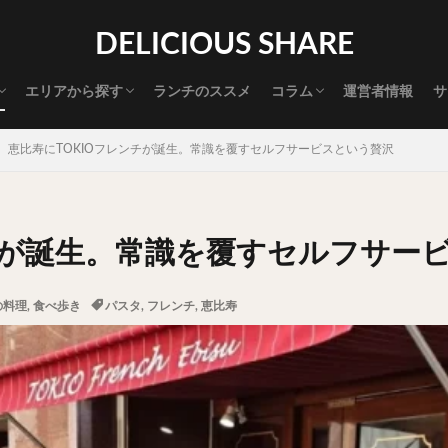
渋谷グルメ
新宿グルメ
代々木グルメ
三軒茶屋グルメ
恵比寿グルメ
中目黒グルメ
広尾グルメ
麻布十番グルメ
目黒グルメ
五反田グルメ
赤坂グルメ
神保町グルメ
新橋グルメ
銀座グルメ
神田グルメ
秋葉原グルメ
御徒町グルメ
上野グルメ
食べ歩き道
探す
DELICIOUS SHARE
タマゴ
三軒茶屋
上野
下北沢
中目黒
中野
五反田
代官山
六本木
原宿
品川
四ツ谷
大井町
大崎
エリアから探す
ランチのススメ
コラム
運営者情報
サ
御成門
御茶ノ水
新宿
新橋
本郷三丁目
東京
渋谷グルメ
新宿グルメ
代々木グルメ
三軒茶屋グルメ
恵比寿グルメ
中目黒グルメ
広尾グルメ
麻布十番グルメ
目黒グルメ
五反田グルメ
赤坂グルメ
神保町グルメ
新橋グルメ
銀座グルメ
神田グルメ
秋葉原グルメ
御徒町グルメ
上野グルメ
食べ歩き道
大橋
池袋
浅草
浅草橋
浜松町
渋谷
田町
白
恵比寿にTOKIOフレンチが誕生。常識を覆すセルフサービスという贅沢
坂
神田
神谷町
秋葉原
立ち食い
自由が丘
蒲田
高円寺
高田馬場
麻布十番
代々木
目黒
恵比寿
ロールキャベツ
フレンチトースト
おにぎり
ビール
GH
ンチが誕生。常識を覆すセルフサー
チョコレート
串かつ
水炊き
ビビンバ
クロワッサン
ス
デリバリー
ラーメンまとめ
焼肉まとめ
ランチ
デカ盛り
の料理
,
食べ歩き
パスタ
,
フレンチ
,
恵比寿
司
バラチラシ
いなり
豚汁
明太子
焼売
小籠包
味噌煮
おでん
もつ鍋
ちゃんこ鍋
カレー
カレーライス
ドライカレー
カツカレー
スープカレー
マッサマンカレー
ライス
天ぷら
串揚げ
ラーメン
中華そば
醤油ラーメン
味噌ラーメン
とんこつラーメン
魚介とんこつ
熊本ラーメン