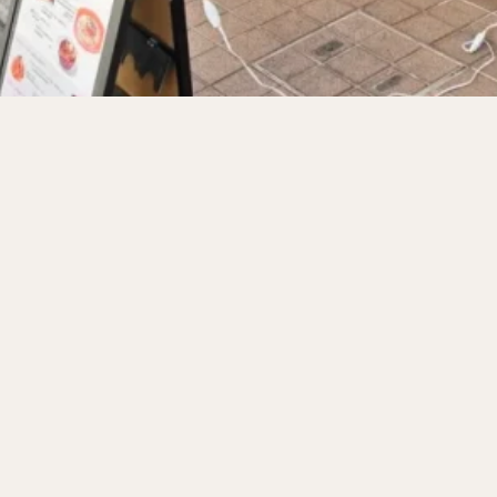
サンドイッチ
フルーツサンド
タマゴサンド
ケーキ
パンケ
ェ
たい焼き
豆花
バインミー
アボカド
とろろ
フ
フェ
喫茶店
珈琲
紅茶
お茶
タピオカ
チーズティ
スムージー
ワイン
レモンサワー
ワンコイン
バイキング
料理
沖縄料理
北京料理
広東料理
タイ料理
フレンチ
検索