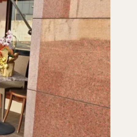
レー担々麺
ンメン
ン
け麺
岐うどん
麦
立ち食い蕎麦
パッタイ
ラザニア
ぶしゃぶ
唐揚げ
とりかつ
かつお節
鰻丼
チキンライス
タン
ダルバート
ー
ピザ