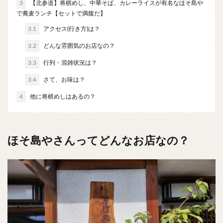
3
【北参道】将棋めし、中華そば、カレーライスが有名なほそ島や
チキンライス
肉骨茶
魯肉飯
麻婆豆腐
で蕎麦ランチ【セットで満腹だ】
スンドゥブ
サムゲタン
コムタン
3.1
アクセス(行き方)は？
ソルロンタン
ダルバート
ビリヤニ
ミールス
3.2
どんな雰囲気のお店なの？
たこ焼き
お好み焼き
広島焼き
パン
3.3
行列・混雑状況は？
ハンバーガー
ピザ
ホットドッグ
3.4
さて、お味は？
サンドイッチ
フルーツサンド
タマゴサンド
ケーキ
パンケーキ
アイス
プリン
4
他に将棋めしはあるの？
パフェ
たい焼き
豆花
バインミー
アボカド
とろろ
フォー
ナシゴレン
ほそ島やさんってどんなお店なの？
パエリア
カフェ
喫茶店
珈琲
紅茶
お茶
タピオカ
チーズティー
フルーツティー
スムージー
ワイン
レモンサワー
ワンコイン
バイキング
食べ放題
ビストロ
京料理
沖縄料理
北京料理
広東料理
タイ料理
フレンチ
メキシカン
閉店