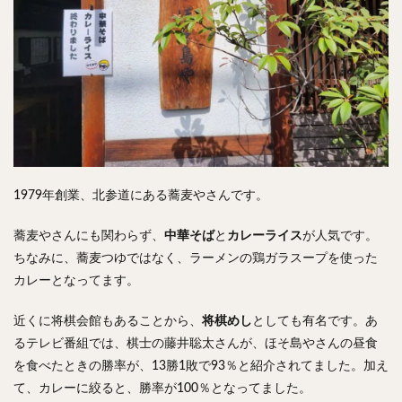
検索
1979年創業、北参道にある蕎麦やさんです。
蕎麦やさんにも関わらず、
中華そば
と
カレーライス
が人気です。
ちなみに、蕎麦つゆではなく、ラーメンの鶏ガラスープを使った
カレーとなってます。
近くに将棋会館もあることから、
将棋めし
としても有名です。あ
るテレビ番組では、棋士の藤井聡太さんが、ほそ島やさんの昼食
を食べたときの勝率が、13勝1敗で93％と紹介されてました。加え
て、カレーに絞ると、勝率が100％となってました。