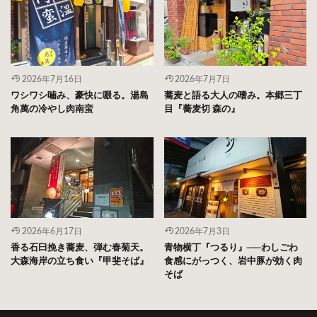
2026年7月16日
2026年7月7日
ワシワシ噛み、豪快に啜る。湯島
蕎麦と語る大人の嗜み。本郷三丁
角萬の冷やし肉南蛮
目『蕎麦切 森の』
2026年6月17日
2026年7月3日
香る石臼挽き蕎麦、弾む春菊天。
青物横丁『つるり』──わしごわ
大森海岸の立ち食い『甲斐そば』
食感にがっつく、岩中豚が効く肉
そば