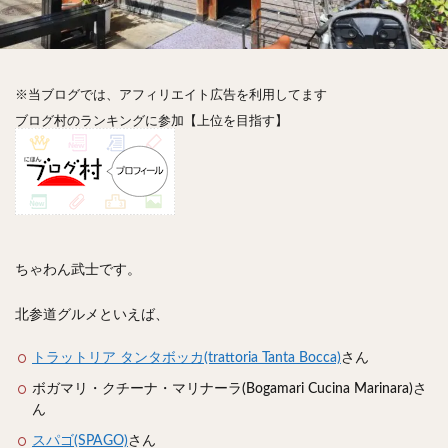
神楽坂
神田
神谷町
秋葉原
立ち食い
自由が丘
蒲田
虎ノ門
表参道
銀座
高円寺
高田馬場
麻布十番
代々木
目黒
※当ブログでは、アフィリエイト広告を利用してます
恵比寿
赤坂
丼もの
抹茶
牛丼
ブログ村のランキングに参加【上位を目指す】
ロールキャベツ
フレンチトースト
おにぎり
ビール
GHEE系カレー
スープ春雨
チョコレート
串かつ
水炊き
ビビンバ
クロワッサン
スイーツ
鴨肉
テイクアウト
デリバリー
ラーメンまとめ
焼肉まとめ
ちゃわん武士です。
ランチ
デカ盛り
立ち飲み
寿司
回転寿司
バラチラシ
いなり
豚汁
北参道グルメといえば、
明太子
焼売
小籠包
煮込み
うなぎ
トラットリア タンタボッカ(trattoria Tanta Bocca)
さん
鯖の味噌煮
おでん
もつ鍋
ちゃんこ鍋
ボガマリ・クチーナ・マリナーラ(Bogamari Cucina Marinara)さ
カレー
カレーライス
キーマカレー
ん
グリーンカレー
ドライカレー
カツカレー
スパゴ(SPAGO)
さん