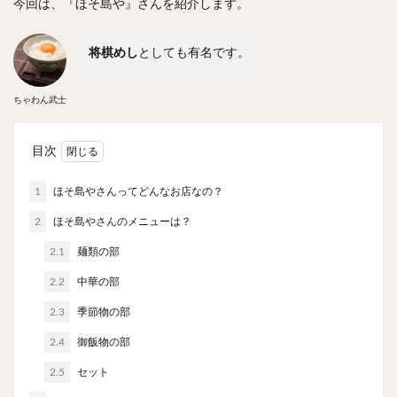
今回は、『ほそ島や』さんを紹介します。
やわうどん
肉吸い
蕎麦
信州そば
つけ蕎麦
立ち食い蕎麦
サラダ
パスタ
将棋めし
としても有名です。
チーズ
ナポリタン
焼きそば
皿うどん
ちゃんぽん
パッタイ
ジャージャー麺
洋食
ちゃわん武士
オムライス
エビフライ
アジフライ
カキフライ
ラザニア
ガレット
肉
焼肉
目次
ホルモン
ラム肉
ステーキ
ハンバーグ
1
ほそ島やさんってどんなお店なの？
しゃぶしゃぶ
唐揚げ
チキン南蛮
生姜焼き
2
ほそ島やさんのメニューは？
牛かつ
とんかつ
味噌かつ
トンテキ
焼きとん
とりかつ
メンチカツ
焼き鳥
2.1
麺類の部
牛タン
くじら
餃子
魚
さんま
2.2
中華の部
牡蠣
かつお節
ふかひれ
定食
米
2.3
季節物の部
丼物
海鮮丼
天丼
かつ丼
親子丼
2.4
御飯物の部
豚丼
鰻丼
ローストビーフ丼
えびめし
2.5
セット
チャーハン
リゾット
レバニラ
中華粥