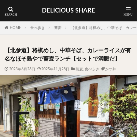
DELICIOUS SHARE
蕎麦
ラーメン
渋谷 ランチ
カレー
神谷町 ランチ
HOME
食べ歩き
蕎麦
【北参道】将棋めし、中華そば、カレー
料理ジャンルから探す
【北参道】将棋めし、中華そば、カレーライスが有
エリア・料理から探す
名なほそ島やで蕎麦ランチ【セットで満腹だ】
カツサンド
タマゴ
三軒茶屋
上野
2023年6月28日
2025年11月28日
蕎麦
,
食べ歩き
かつ丼
下北沢
中目黒
中野
五反田
人形町
代々木上原
代官山
六本木
原宿
品川
四ツ谷
大井町
大崎
大森
学芸大学
広尾
御徒町
御成門
御茶ノ水
新宿
新橋
本郷三丁目
東京
武蔵小山
水道橋
池尻大橋
池袋
浅草
浅草橋
浜松町
渋谷
田町
白金高輪
祐天寺
神保町