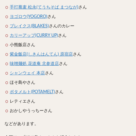
スープカレー
マッサマンカレー
ステーキカレー
手打蕎麦 松永(てうちそば まつなが)
さん
ナン
ハヤシライス
天ぷら
串揚げ
ヨゴロウ(YOGORO)
さん
ラーメン
中華そば
醤油ラーメン
支那そば
ブレイクス(BLAKES)
さんのカレー
塩ラーメン
味噌ラーメン
とんこつラーメン
カリーアップ(CURRY UP)
さん
魚介とんこつ
熊本ラーメン
家系ラーメン
小熊飯店さん
二郎系ラーメン
煮干しラーメン
鶏白湯ラーメン
紫金飯店(しきんはんてん) 原宿店
さん
担々麺
生姜ラーメン
カレー担々麺
味噌麺処 花道庵 北参道店
さん
カレーラーメン
海老ラーメン
鯛ラーメン
シャンウェイ 本店
さん
辛いラーメン
台湾ラーメン
タンメン
ほそ島やさん
ワンタンメン
酸辣湯麺
麻婆麺
牛骨ラーメン
ポタメルト(POTAMELT)
さん
喜多方ラーメン
京都ラーメン
山形ラーメン
レティエさん
トマトラーメン
沖縄そば
冷麺
そうめん
おかしやうっちーさん
ビーフン
つけ麺
カレーつけ麺
油そば
まぜそば
うどん
カレーうどん
かすうどん
などがあります。
讃岐うどん
稲庭うどん
久留米うどん