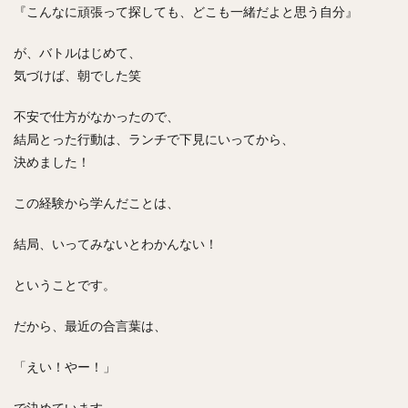
『こんなに頑張って探しても、どこも一緒だよと思う自分』
チキンライス
肉骨茶
魯肉飯
麻婆豆腐
スンドゥブ
サムゲタン
コムタン
が、バトルはじめて、
ソルロンタン
ダルバート
ビリヤニ
ミールス
気づけば、朝でした笑
たこ焼き
お好み焼き
広島焼き
パン
不安で仕方がなかったので、
ハンバーガー
ピザ
ホットドッグ
結局とった行動は、ランチで下見にいってから、
サンドイッチ
フルーツサンド
タマゴサンド
決めました！
ケーキ
パンケーキ
アイス
プリン
この経験から学んだことは、
パフェ
たい焼き
豆花
バインミー
アボカド
とろろ
フォー
ナシゴレン
結局、いってみないとわかんない！
パエリア
カフェ
喫茶店
珈琲
紅茶
ということです。
お茶
タピオカ
チーズティー
フルーツティー
スムージー
ワイン
レモンサワー
ワンコイン
だから、最近の合言葉は、
バイキング
食べ放題
ビストロ
京料理
「えい！やー！」
沖縄料理
北京料理
広東料理
タイ料理
フレンチ
メキシカン
閉店