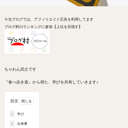
神楽坂
神田
神谷町
秋葉原
立ち食い
自由が丘
蒲田
虎ノ門
表参道
銀座
高円寺
高田馬場
麻布十番
代々木
目黒
※当ブログでは、アフィリエイト広告を利用してます
ブログ村のランキングに参加【上位を目指す】
恵比寿
赤坂
丼もの
抹茶
牛丼
ロールキャベツ
フレンチトースト
おにぎり
ビール
GHEE系カレー
スープ春雨
チョコレート
串かつ
水炊き
ビビンバ
クロワッサン
スイーツ
鴨肉
テイクアウト
ちゃわん武士です
デリバリー
ラーメンまとめ
焼肉まとめ
ランチ
デカ盛り
立ち飲み
寿司
『食べ歩き道』から得た、
学び
を共有していきます♪
回転寿司
バラチラシ
いなり
豚汁
明太子
焼売
小籠包
煮込み
うなぎ
目次
鯖の味噌煮
おでん
もつ鍋
ちゃんこ鍋
カレー
カレーライス
キーマカレー
1
学び
グリーンカレー
ドライカレー
カツカレー
2
出来事