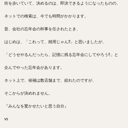
街を歩いていて、決めるのは、即決できるようになったものの、
やわうどん
肉吸い
蕎麦
信州そば
つけ蕎麦
立ち食い蕎麦
サラダ
パスタ
ネットでの検索は、今でも時間がかかります。
チーズ
ナポリタン
焼きそば
皿うどん
昔、会社の忘年会の幹事を任されたとき、
ちゃんぽん
パッタイ
ジャージャー麺
洋食
オムライス
エビフライ
アジフライ
はじめは、「これって、雑用じゃん⁈」と思いましたが、
カキフライ
ラザニア
ガレット
肉
焼肉
「どうせやるんだったら、記憶に残る忘年会にしてやろう‼︎」と
ホルモン
ラム肉
ステーキ
ハンバーグ
しゃぶしゃぶ
唐揚げ
チキン南蛮
生姜焼き
企んでやった忘年会があります。
牛かつ
とんかつ
味噌かつ
トンテキ
ネット上で、候補は数店舗まで、絞れたのですが、
焼きとん
とりかつ
メンチカツ
焼き鳥
牛タン
くじら
餃子
魚
さんま
そこからが決めれません。
牡蠣
かつお節
ふかひれ
定食
米
『みんなを驚かせたいと思う自分』
丼物
海鮮丼
天丼
かつ丼
親子丼
豚丼
鰻丼
ローストビーフ丼
えびめし
vs
チャーハン
リゾット
レバニラ
中華粥