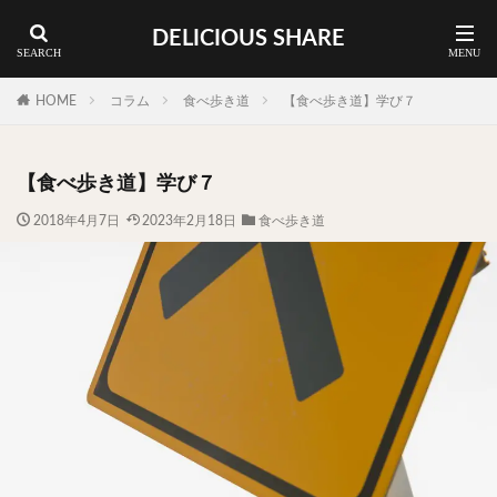
DELICIOUS SHARE
蕎麦
ラーメン
渋谷 ランチ
カレー
神谷町 ランチ
HOME
コラム
食べ歩き道
【食べ歩き道】学び７
料理ジャンルから探す
【食べ歩き道】学び７
エリア・料理から探す
2018年4月7日
2023年2月18日
食べ歩き道
カツサンド
タマゴ
三軒茶屋
上野
下北沢
中目黒
中野
五反田
人形町
代々木上原
代官山
六本木
原宿
品川
四ツ谷
大井町
大崎
大森
学芸大学
広尾
御徒町
御成門
御茶ノ水
新宿
新橋
本郷三丁目
東京
武蔵小山
水道橋
池尻大橋
池袋
浅草
浅草橋
浜松町
渋谷
田町
白金高輪
祐天寺
神保町