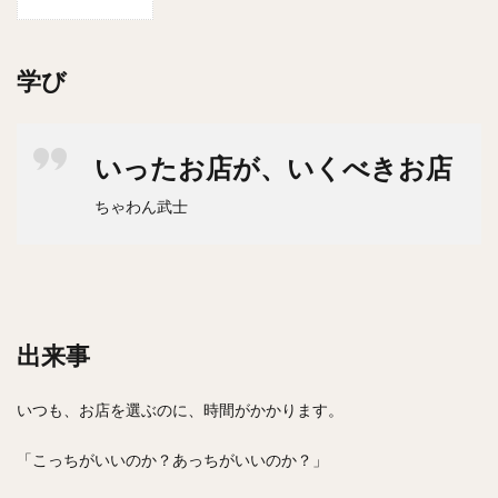
スープカレー
マッサマンカレー
ステーキカレー
ナン
ハヤシライス
天ぷら
串揚げ
学び
ラーメン
中華そば
醤油ラーメン
支那そば
塩ラーメン
味噌ラーメン
とんこつラーメン
魚介とんこつ
熊本ラーメン
家系ラーメン
いったお店が、いくべきお店
二郎系ラーメン
煮干しラーメン
鶏白湯ラーメン
ちゃわん武士
担々麺
生姜ラーメン
カレー担々麺
カレーラーメン
海老ラーメン
鯛ラーメン
辛いラーメン
台湾ラーメン
タンメン
ワンタンメン
酸辣湯麺
麻婆麺
牛骨ラーメン
喜多方ラーメン
京都ラーメン
山形ラーメン
出来事
トマトラーメン
沖縄そば
冷麺
そうめん
いつも、お店を選ぶのに、時間がかかります。
ビーフン
つけ麺
カレーつけ麺
油そば
まぜそば
うどん
カレーうどん
かすうどん
「こっちがいいのか？あっちがいいのか？」
讃岐うどん
稲庭うどん
久留米うどん