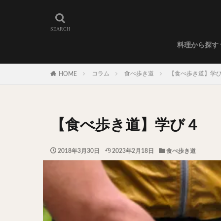
和食
洋食
カレー
ラーメン
うどん
蕎麦
肉料理
世界の料理
カフェ
エリア・料理から
カツサンド
代々木上原
料理から探す
広尾
御徒町
和食
洋食
カレー
ラーメン
うどん
蕎麦
肉料理
世界の料理
カフェ
水道橋
池尻
コラム
食べ歩き道
【食べ歩き道】学
HOME
神保町
神楽
表参道
銀座
抹茶
牛丼
【食べ歩き道】学び４
スープ春雨
テイクアウト
2018年3月30日
2023年2月18日
食べ歩き道
寿司
回転寿
うなぎ
鯖の
グリーンカレー
ナン
ハヤシ
塩ラーメン