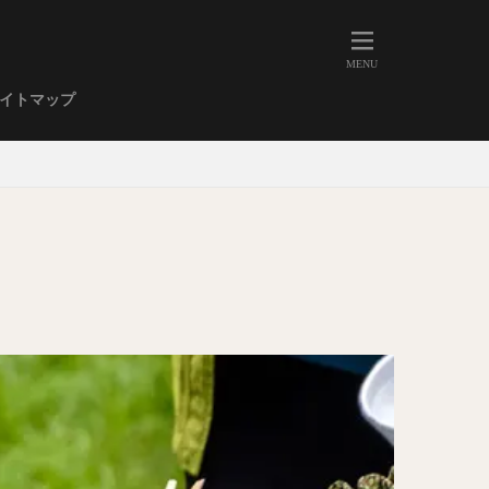
人形町
大森
学芸大学
イトマップ
武蔵小山
金高輪
祐天寺
虎ノ門
赤坂
丼もの
EE系カレー
イーツ
鴨肉
立ち飲み
煮込み
キーマカレー
ステーキカレー
支那そば
家系ラーメン