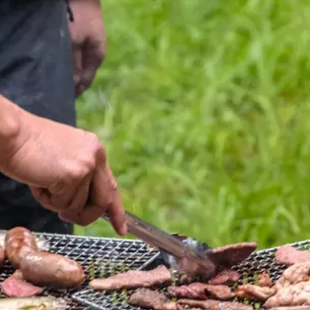
煮干しラーメン
鶏白湯ラーメン
担々麺
生姜ラーメン
カ
海老ラーメン
鯛ラーメン
辛いラーメン
台湾ラーメン
タ
酸辣湯麺
麻婆麺
牛骨ラーメン
喜多方ラーメン
京都ラーメ
トマトラーメン
沖縄そば
冷麺
そうめん
ビーフン
つ
油そば
まぜそば
うどん
カレーうどん
かすうどん
讃
久留米うどん
やわうどん
肉吸い
蕎麦
信州そば
つけ蕎
タ
チーズ
ナポリタン
焼きそば
皿うどん
ちゃんぽん
洋食
オムライス
エビフライ
アジフライ
カキフライ
焼肉
ホルモン
ラム肉
ステーキ
ハンバーグ
しゃ
生姜焼き
牛かつ
とんかつ
味噌かつ
トンテキ
焼きとん
焼き鳥
牛タン
くじら
餃子
魚
さんま
牡蠣
食
米
丼物
海鮮丼
天丼
かつ丼
親子丼
豚丼
えびめし
チャーハン
リゾット
レバニラ
中華粥
飯
麻婆豆腐
スンドゥブ
サムゲタン
コムタン
ソルロン
ールス
たこ焼き
お好み焼き
広島焼き
パン
ハンバーガ