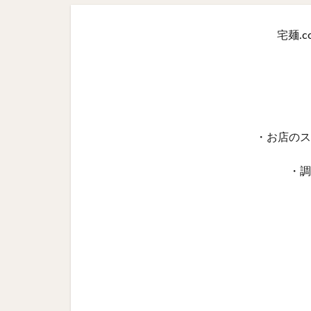
宅麺.
・お店のス
・調