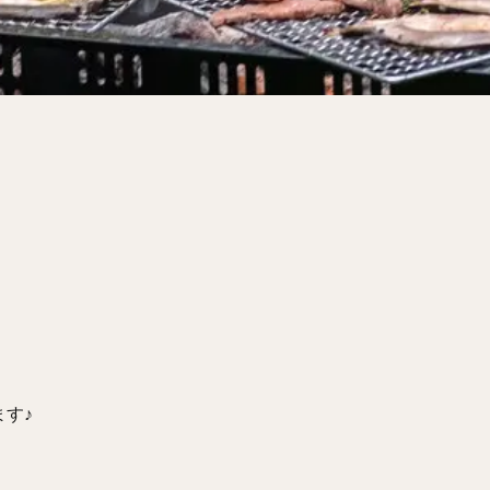
サンドイッチ
フルーツサンド
タマゴサンド
ケーキ
パンケ
ェ
たい焼き
豆花
バインミー
アボカド
とろろ
フ
フェ
喫茶店
珈琲
紅茶
お茶
タピオカ
チーズティ
スムージー
ワイン
レモンサワー
ワンコイン
バイキング
料理
沖縄料理
北京料理
広東料理
タイ料理
フレンチ
検索
す♪