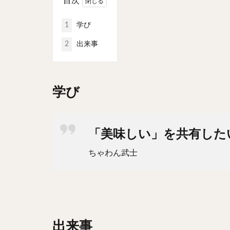
目次
1
学び
2
出来事
学び
「美味しい」を共有した
ちゃわん武士
出来事