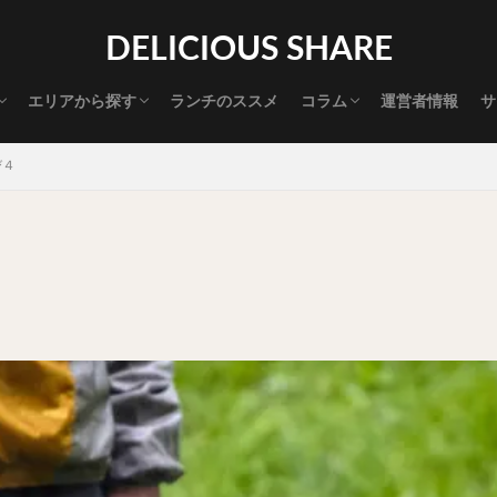
渋谷グルメ
新宿グルメ
代々木グルメ
三軒茶屋グルメ
恵比寿グルメ
中目黒グルメ
広尾グルメ
麻布十番グルメ
目黒グルメ
五反田グルメ
赤坂グルメ
神保町グルメ
新橋グルメ
銀座グルメ
神田グルメ
秋葉原グルメ
御徒町グルメ
上野グルメ
食べ歩き道
探す
DELICIOUS SHARE
タマゴ
三軒茶屋
上野
下北沢
中目黒
中野
五反田
代官山
六本木
原宿
品川
四ツ谷
大井町
大崎
エリアから探す
ランチのススメ
コラム
運営者情報
サ
御成門
御茶ノ水
新宿
新橋
本郷三丁目
東京
渋谷グルメ
新宿グルメ
代々木グルメ
三軒茶屋グルメ
恵比寿グルメ
中目黒グルメ
広尾グルメ
麻布十番グルメ
目黒グルメ
五反田グルメ
赤坂グルメ
神保町グルメ
新橋グルメ
銀座グルメ
神田グルメ
秋葉原グルメ
御徒町グルメ
上野グルメ
食べ歩き道
大橋
池袋
浅草
浅草橋
浜松町
渋谷
田町
白
び４
坂
神田
神谷町
秋葉原
立ち食い
自由が丘
蒲田
高円寺
高田馬場
麻布十番
代々木
目黒
恵比寿
ロールキャベツ
フレンチトースト
おにぎり
ビール
GH
チョコレート
串かつ
水炊き
ビビンバ
クロワッサン
ス
デリバリー
ラーメンまとめ
焼肉まとめ
ランチ
デカ盛り
司
バラチラシ
いなり
豚汁
明太子
焼売
小籠包
味噌煮
おでん
もつ鍋
ちゃんこ鍋
カレー
カレーライス
ドライカレー
カツカレー
スープカレー
マッサマンカレー
ライス
天ぷら
串揚げ
ラーメン
中華そば
醤油ラーメン
味噌ラーメン
とんこつラーメン
魚介とんこつ
熊本ラーメン