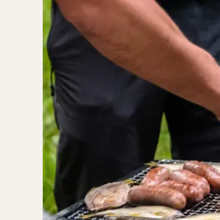
二郎系ラーメン
カレーラーメン
ワンタンメン
山形ラーメン
カレーつけ麺
稲庭うどん
サラダ
パス
ジャージャー麺
ガレット
肉
チキン南蛮
メンチカツ
ふかひれ
定
ローストビーフ丼
肉骨茶
魯肉
ビリヤニ
ミ