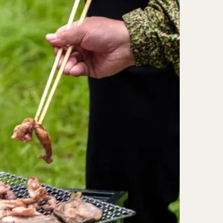
レー担々麺
ンメン
ン
け麺
岐うどん
麦
立ち食い蕎麦
パッタイ
ラザニア
ぶしゃぶ
唐揚げ
とりかつ
かつお節
鰻丼
チキンライス
タン
ダルバート
ー
ピザ