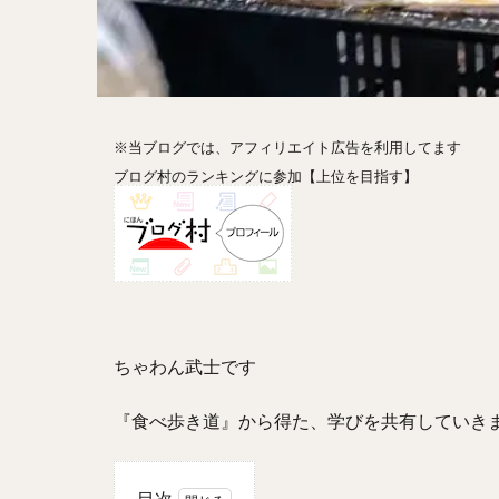
ホットドッグ
プリン
パフ
パエリア
カ
フルーツティー
※当ブログでは、アフィリエイト広告を利用してます
ビストロ
京
ブログ村のランキングに参加【上位を目指す】
閉店
ちゃわん武士です
『食べ歩き道』から得た、
学び
を共有していきま