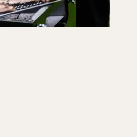
ーキ
アイス
ォー
ナシゴレン
ー
食べ放題
メキシカン