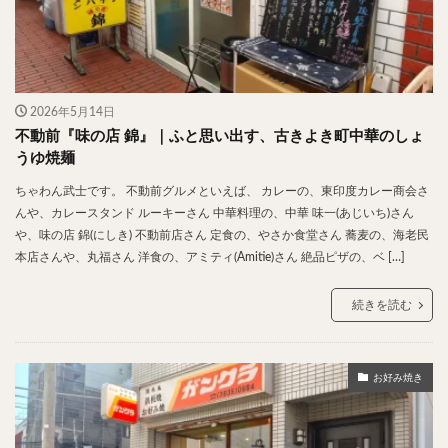
神楽坂
神田
神谷町
秋葉原
立ち食い
自由が丘
蒲田
虎ノ門
表参道
銀座
高円寺
高田馬場
麻布十番
代々木
目黒
恵比寿
赤坂
丼もの
抹茶
牛丼
2026年5月14日
ロールキャベツ
フレンチトースト
おにぎり
不動前『味の店 錦』｜ふと思い出す、古きよき町中華のしょ
ビール
GHEE系カレー
スープ春雨
うゆ焼麺
チョコレート
串かつ
水炊き
ビビンバ
ちゃわん武士です。 不動前グルメといえば、 カレーの、東印度カレー商会さ
んや、カレースタンド ルーキーさん 中華料理の、中華 味一(あじいち)さん
クロワッサン
スイーツ
鴨肉
テイクアウト
や、味の店 錦(にしき) 不動前店さん 定食の、やさか食堂さん 蕎麦の、海老民
デリバリー
ラーメンまとめ
焼肉まとめ
本店さんや、丸福さん 洋食の、アミティ(Amitie)さん 絶品ピザの、ベ […]
ランチ
デカ盛り
立ち飲み
寿司
続きを読む
回転寿司
バラチラシ
いなり
豚汁
明太子
焼売
小籠包
煮込み
うなぎ
鯖の味噌煮
おでん
もつ鍋
ちゃんこ鍋
お好み焼き
カレー
カレーライス
キーマカレー
グリーンカレー
ドライカレー
カツカレー