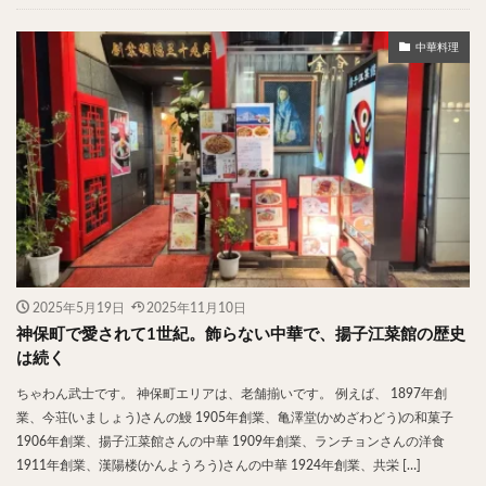
チキンライス
肉骨茶
魯肉飯
麻婆豆腐
スンドゥブ
サムゲタン
コムタン
中華料理
ソルロンタン
ダルバート
ビリヤニ
ミールス
たこ焼き
お好み焼き
広島焼き
パン
ハンバーガー
ピザ
ホットドッグ
サンドイッチ
フルーツサンド
タマゴサンド
ケーキ
パンケーキ
アイス
プリン
パフェ
たい焼き
豆花
バインミー
アボカド
とろろ
フォー
ナシゴレン
パエリア
カフェ
喫茶店
珈琲
紅茶
2025年5月19日
2025年11月10日
神保町で愛されて1世紀。飾らない中華で、揚子江菜館の歴史
お茶
タピオカ
チーズティー
フルーツティー
は続く
スムージー
ワイン
レモンサワー
ワンコイン
ちゃわん武士です。 神保町エリアは、老舗揃いです。 例えば、 1897年創
バイキング
食べ放題
ビストロ
京料理
業、今荘(いましょう)さんの鰻 1905年創業、亀澤堂(かめざわどう)の和菓子
沖縄料理
北京料理
広東料理
タイ料理
1906年創業、揚子江菜館さんの中華 1909年創業、ランチョンさんの洋食
1911年創業、漢陽楼(かんようろう)さんの中華 1924年創業、共栄 […]
フレンチ
メキシカン
閉店