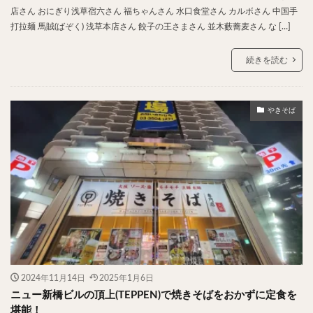
店さん おにぎり浅草宿六さん 福ちゃんさん 水口食堂さん カルボさん 中国手
打拉麺 馬賊(ばぞく) 浅草本店さん 餃子の王さまさん 並木藪蕎麦さん な […]
続きを読む
やきそば
2024年11月14日
2025年1月6日
ニュー新橋ビルの頂上(TEPPEN)で焼きそばをおかずに定食を
堪能！