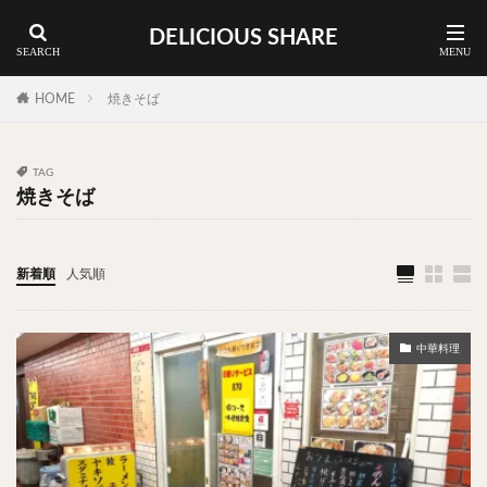
DELICIOUS SHARE
蕎麦
ラーメン
渋谷 ランチ
カレー
神谷町 ランチ
HOME
焼きそば
料理ジャンルから探す
TAG
焼きそば
エリア・料理から探す
カツサンド
タマゴ
三軒茶屋
上野
下北沢
中目黒
中野
五反田
人形町
新着順
人気順
代々木上原
代官山
六本木
原宿
品川
四ツ谷
大井町
大崎
大森
学芸大学
中華料理
広尾
御徒町
御成門
御茶ノ水
新宿
新橋
本郷三丁目
東京
武蔵小山
水道橋
池尻大橋
池袋
浅草
浅草橋
浜松町
渋谷
田町
白金高輪
祐天寺
神保町