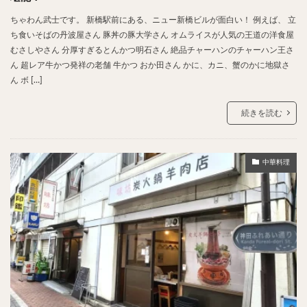
ちゃわん武士です。 新橋駅前にある、ニュー新橋ビルが面白い！ 例えば、 立
ち食いそばの丹波屋さん 豚丼の豚大学さん オムライスが人気の王道の洋食屋
むさしやさん 分厚すぎるとんかつ明石さん 絶品チャーハンのチャーハン王さ
ん 超レア牛かつ発祥の老舗 牛かつ おか田さん かに、カニ、蟹のかに地獄さ
ん ボ […]
続きを読む
中華料理