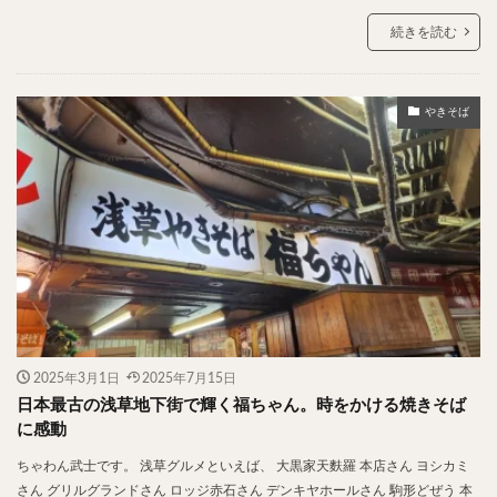
続きを読む
検索
やきそば
2025年3月1日
2025年7月15日
日本最古の浅草地下街で輝く福ちゃん。時をかける焼きそば
に感動
ちゃわん武士です。 浅草グルメといえば、 大黒家天麩羅 本店さん ヨシカミ
さん グリルグランドさん ロッジ赤石さん デンキヤホールさん 駒形どぜう 本