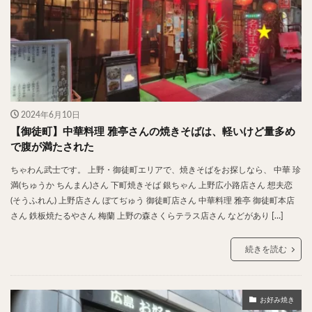
2024年6月10日
【御徒町】中華料理 雅亭さんの焼きそばは、軽いけど量多め
で腹が満たされた
ちゃわん武士です。 上野・御徒町エリアで、焼きそばをお探しなら、 中華 珍
満(ちゅうか ちんまん)さん 下町焼きそば 銀ちゃん 上野広小路店さん 想夫恋
(そうふれん) 上野店さん ぼてぢゅう 御徒町店さん 中華料理 雅亭 御徒町本店
さん 鉄板焼たるやさん 梅蘭 上野の森さくらテラス店さん などがあり […]
続きを読む
お好み焼き