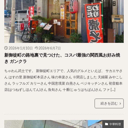
スープカレー
マッサマンカレー
ステーキカレー
ナン
ハヤシライス
天ぷら
串揚げ
ラーメン
中華そば
醤油ラーメン
支那そば
塩ラーメン
味噌ラーメン
とんこつラーメン
魚介とんこつ
熊本ラーメン
家系ラーメン
二郎系ラーメン
煮干しラーメン
鶏白湯ラーメン
2026年1月10日
2026年6月7日
担々麺
生姜ラーメン
カレー担々麺
新御徒町の路地裏で見つけた、コスパ最強の関西風お好み焼
き ガンクラ
カレーラーメン
海老ラーメン
鯛ラーメン
ちゃわん武士です。 新御徒町エリアで、人気のグルメといえば、 サカエヤさ
辛いラーメン
台湾ラーメン
タンメン
ん はすの里 新御徒町本店さん 味の幸楽さん ※閉店しました 天婦羅 みやこし
ワンタンメン
酸辣湯麺
麻婆麺
牛骨ラーメン
さん ラッフルズ カリーさん 中国意境菜 白燕さん ベジキッチンさん 初音鮨本
喜多方ラーメン
京都ラーメン
山形ラーメン
店(はつねずしほんてん)さん 魚旬さん 十番(じゅうはちばん)さん ファ […]
トマトラーメン
沖縄そば
冷麺
そうめん
続きを読む
ビーフン
つけ麺
カレーつけ麺
油そば
まぜそば
うどん
カレーうどん
かすうどん
讃岐うどん
稲庭うどん
久留米うどん
中華料理