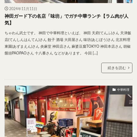
2024年11月11日
神田ガード下の名店「味坊」でガチ中華ランチ【ラム肉が人
気】
ちゃわん武士です。 神田で中華料理といえば、 神田 天府(てんふ)さん 天津飯
店(てんしんはんてん)さん 餃子 酒場 大田屋さん 味坊(あじぼう)さん 北京料理
東園(あずまえん)さん 炎麻堂 神田店さん 麻婆豆腐TOKYO 神田本店さん 胡椒
饅頭PAOPAOさん 十八番さん などがあります。 今回 […]
続きを読む
中華料理