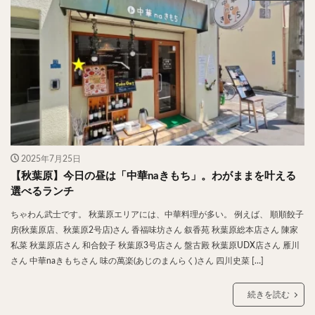
やわうどん
肉吸い
蕎麦
信州そば
つけ蕎麦
立ち食い蕎麦
サラダ
パスタ
チーズ
ナポリタン
焼きそば
皿うどん
ちゃんぽん
パッタイ
ジャージャー麺
洋食
オムライス
エビフライ
アジフライ
カキフライ
ラザニア
ガレット
肉
焼肉
ホルモン
ラム肉
ステーキ
ハンバーグ
しゃぶしゃぶ
唐揚げ
チキン南蛮
生姜焼き
2025年7月25日
【秋葉原】今日の昼は「中華naきもち」。わがままを叶える
牛かつ
とんかつ
味噌かつ
トンテキ
選べるランチ
焼きとん
とりかつ
メンチカツ
焼き鳥
ちゃわん武士です。 秋葉原エリアには、中華料理が多い。 例えば、 順順餃子
牛タン
くじら
餃子
魚
さんま
房(秋葉原店、秋葉原2号店)さん 香福味坊さん 叙香苑 秋葉原総本店さん 陳家
牡蠣
かつお節
ふかひれ
定食
米
私菜 秋葉原店さん 和合餃子 秋葉原3号店さん 盤古殿 秋葉原UDX店さん 雁川
丼物
海鮮丼
天丼
かつ丼
親子丼
さん 中華naきもちさん 味の萬楽(あじのまんらく)さん 四川史菜 […]
豚丼
鰻丼
ローストビーフ丼
えびめし
続きを読む
チャーハン
リゾット
レバニラ
中華粥