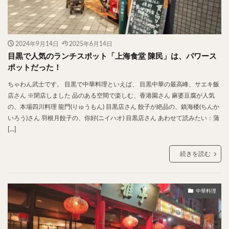
2024年9月14日
2025年6月14日
目黒で人気のランチスポット「上海食堂 陳民」は、パワース
ポットだった！
ちゃわん武士です。 目黒で中華料理といえば、 目黒中華の最高峰、サエキ飯
店さん ※閉店しました 品のある空間で楽しむ、香港園さん 麻婆豆腐が人気
の、本場四川料理 龍門(りゅうもん) 目黒店さん 餃子が絶品の、鎮海楼(ちんか
いろう)さん 羽根月餃子の、你好(ニイハオ) 目黒店さん あわせて読みたい：蒲
[…]
続きを読む
中華料理