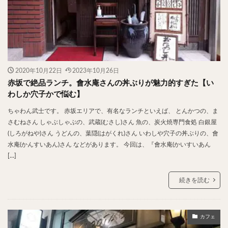
2020年10月22日
2023年10月26日
赤坂で絶品ランチ。會水庵さんの丼ぶりが魅力的すぎた【い
わしか穴子かで悩む】
ちゃわん武士です。 赤坂エリアで、有名なランチといえば、 とんかつの、ま
さむねさん しゃぶしゃぶの、武蔵(むさし)さん 魚の、炭火焼専門食処 白銀屋
(しろがねや)さん うどんの、葉隠(はがくれ)さん いわしや穴子の丼ぶりの、會
水庵(かんすいあん)さん などがあります。 今回は、『會水庵(かいすいあん
[…]
続きを読む
カフェ