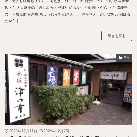
が、蕎麦も結構あります。 例えば、 江戸前三大そばの一つ、室町 砂場 赤坂
店さん 大人蕎麦の、観世水(かんぜすい)さんや、沙伽羅(さがら)さん 路地先
検索
の、赤坂見附 長寿庵(ちょうじゅあん)さん ラー油がキメテの、波留乃屋(はる
のや […]
続きを読む
洋食
2020年12月11日
2024年12月25日