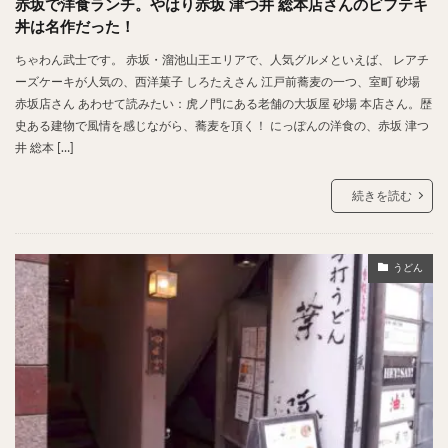
赤坂で洋食ランチ。やはり赤坂 津つ井 総本店さんのビフテキ
丼は名作だった！
ちゃわん武士です。 赤坂・溜池山王エリアで、人気グルメといえば、 レアチ
ーズケーキが人気の、西洋菓子 しろたえさん 江戸前蕎麦の一つ、室町 砂場
赤坂店さん あわせて読みたい：虎ノ門にある老舗の大坂屋 砂場 本店さん。歴
史ある建物で風情を感じながら、蕎麦を頂く！ にっぽんの洋食の、赤坂 津つ
井 総本 […]
続きを読む
うどん