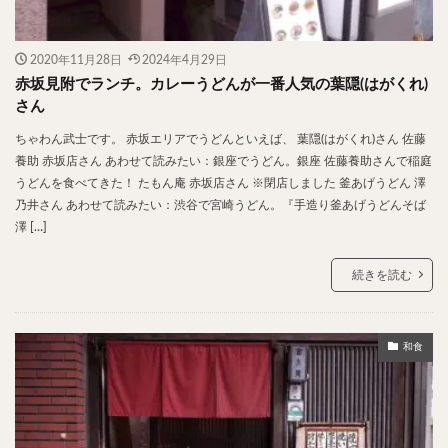
2020年11月28日
2024年4月29日
赤坂見附でランチ。カレーうどんが一番人気の葉隠(はがくれ)
さん
ちゃわん武士です。 赤坂エリアでうどんといえば、 葉隠(はがくれ)さん 佐藤
養助 赤坂店さん あわせて読みたい：銀座でうどん。銀座 佐藤養助さんで稲庭
うどんを食べてきた！ たもん庵 赤坂店さん ※閉店しました 釜あげうどん 澤
乃井さん あわせて読みたい：渋谷で宮崎うどん。『手造り釜あげうどんそば
澤 […]
続きを読む
和食