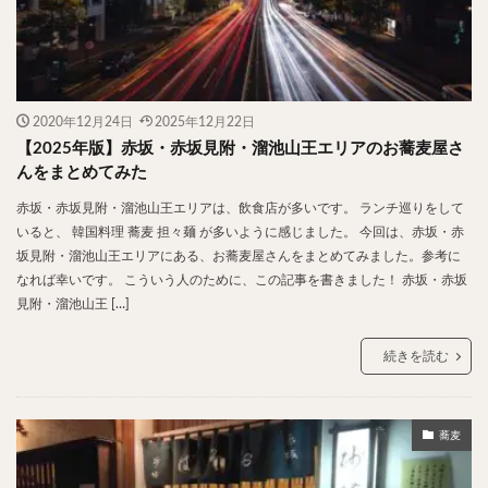
神楽坂
神田
神谷町
秋葉原
立ち食い
自由が丘
蒲田
虎ノ門
表参道
銀座
高円寺
高田馬場
麻布十番
代々木
目黒
恵比寿
赤坂
丼もの
抹茶
牛丼
2020年12月24日
2025年12月22日
ロールキャベツ
フレンチトースト
おにぎり
【2025年版】赤坂・赤坂見附・溜池山王エリアのお蕎麦屋さ
ビール
GHEE系カレー
スープ春雨
んをまとめてみた
チョコレート
串かつ
水炊き
ビビンバ
赤坂・赤坂見附・溜池山王エリアは、飲食店が多いです。 ランチ巡りをして
いると、 韓国料理 蕎麦 担々麺 が多いように感じました。 今回は、赤坂・赤
クロワッサン
スイーツ
鴨肉
テイクアウト
坂見附・溜池山王エリアにある、お蕎麦屋さんをまとめてみました。参考に
デリバリー
ラーメンまとめ
焼肉まとめ
なれば幸いです。 こういう人のために、この記事を書きました！ 赤坂・赤坂
ランチ
デカ盛り
立ち飲み
寿司
見附・溜池山王 […]
回転寿司
バラチラシ
いなり
豚汁
続きを読む
明太子
焼売
小籠包
煮込み
うなぎ
鯖の味噌煮
おでん
もつ鍋
ちゃんこ鍋
カレー
カレーライス
キーマカレー
蕎麦
グリーンカレー
ドライカレー
カツカレー