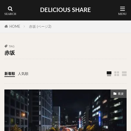
DELICIOUS SHARE
蕎麦
ラーメン
渋谷 ランチ
カレー
神谷町 ランチ
HOME
赤坂 (ページ2)
料理ジャンルから探す
TAG
赤坂
エリア・料理から探す
カツサンド
タマゴ
三軒茶屋
上野
下北沢
中目黒
中野
五反田
人形町
新着順
人気順
代々木上原
代官山
六本木
原宿
品川
四ツ谷
大井町
大崎
大森
学芸大学
蕎麦
広尾
御徒町
御成門
御茶ノ水
新宿
新橋
本郷三丁目
東京
武蔵小山
水道橋
池尻大橋
池袋
浅草
浅草橋
浜松町
渋谷
田町
白金高輪
祐天寺
神保町