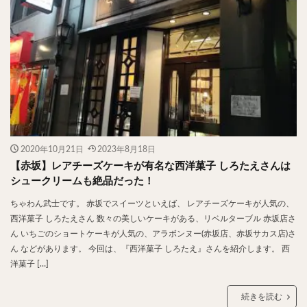
2020年10月21日
2023年8月18日
【赤坂】レアチーズケーキが有名な西洋菓子 しろたえさんは
シュークリームも絶品だった！
ちゃわん武士です。 赤坂でスイーツといえば、 レアチーズケーキが人気の、
西洋菓子 しろたえさん 数々の美しいケーキがある、リベルターブル 赤坂店さ
ん いちごのショートケーキが人気の、アラボンヌー(赤坂店、赤坂サカス店)さ
ん などがあります。 今回は、『西洋菓子 しろたえ』さんを紹介します。 西
洋菓子 […]
続きを読む