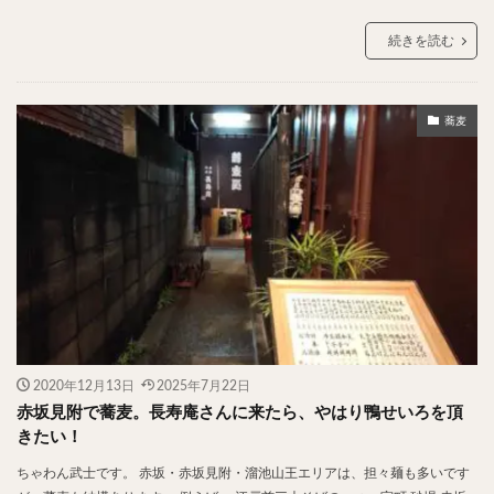
チキンライス
肉骨茶
魯肉飯
麻婆豆腐
続きを読む
スンドゥブ
サムゲタン
コムタン
ソルロンタン
ダルバート
ビリヤニ
ミールス
たこ焼き
お好み焼き
広島焼き
パン
蕎麦
ハンバーガー
ピザ
ホットドッグ
サンドイッチ
フルーツサンド
タマゴサンド
ケーキ
パンケーキ
アイス
プリン
パフェ
たい焼き
豆花
バインミー
アボカド
とろろ
フォー
ナシゴレン
パエリア
カフェ
喫茶店
珈琲
紅茶
お茶
タピオカ
チーズティー
フルーツティー
スムージー
ワイン
レモンサワー
ワンコイン
2020年12月13日
2025年7月22日
赤坂見附で蕎麦。長寿庵さんに来たら、やはり鴨せいろを頂
バイキング
食べ放題
ビストロ
京料理
きたい！
沖縄料理
北京料理
広東料理
タイ料理
ちゃわん武士です。 赤坂・赤坂見附・溜池山王エリアは、担々麺も多いです
フレンチ
メキシカン
閉店