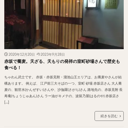
スープカレー
マッサマンカレー
ステーキカレー
ナン
ハヤシライス
天ぷら
串揚げ
ラーメン
中華そば
醤油ラーメン
支那そば
塩ラーメン
味噌ラーメン
とんこつラーメン
魚介とんこつ
熊本ラーメン
家系ラーメン
二郎系ラーメン
煮干しラーメン
鶏白湯ラーメン
担々麺
生姜ラーメン
カレー担々麺
2020年12月20日
2023年9月28日
赤坂で蕎麦。天ざる、天もりの発祥の室町砂場さんで歴史も
カレーラーメン
海老ラーメン
鯛ラーメン
食べる！
辛いラーメン
台湾ラーメン
タンメン
ちゃわん武士です。 赤坂・赤坂見附・溜池山王エリアは、お蕎麦やさんが結
ワンタンメン
酸辣湯麺
麻婆麺
牛骨ラーメン
構あります。 例えば、 江戸前三大そばの一つ、室町 砂場 赤坂店さん 大人蕎
喜多方ラーメン
京都ラーメン
山形ラーメン
麦の、観世水(かんぜすい)さんや、沙伽羅(さがら)さん 路地先の、赤坂見附 長
寿庵(ちょうじゅあん)さん ラー油がキメテの、波留乃屋(はるのや) 赤坂店さ
トマトラーメン
沖縄そば
冷麺
そうめん
[…]
ビーフン
つけ麺
カレーつけ麺
油そば
まぜそば
うどん
カレーうどん
かすうどん
続きを読む
讃岐うどん
稲庭うどん
久留米うどん