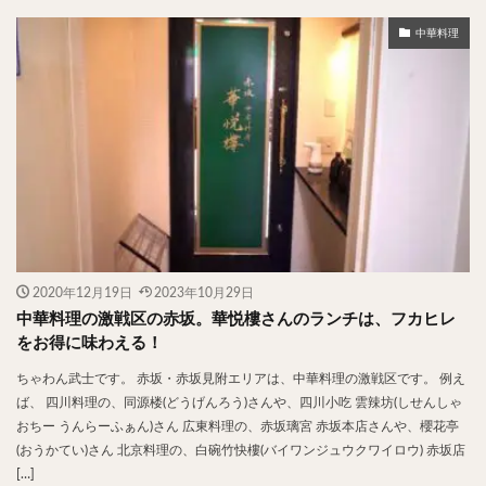
やわうどん
肉吸い
蕎麦
信州そば
中華料理
つけ蕎麦
立ち食い蕎麦
サラダ
パスタ
チーズ
ナポリタン
焼きそば
皿うどん
ちゃんぽん
パッタイ
ジャージャー麺
洋食
オムライス
エビフライ
アジフライ
カキフライ
ラザニア
ガレット
肉
焼肉
ホルモン
ラム肉
ステーキ
ハンバーグ
しゃぶしゃぶ
唐揚げ
チキン南蛮
生姜焼き
牛かつ
とんかつ
味噌かつ
トンテキ
2020年12月19日
2023年10月29日
焼きとん
とりかつ
メンチカツ
焼き鳥
中華料理の激戦区の赤坂。華悦樓さんのランチは、フカヒレ
牛タン
くじら
餃子
魚
さんま
をお得に味わえる！
牡蠣
かつお節
ふかひれ
定食
米
ちゃわん武士です。 赤坂・赤坂見附エリアは、中華料理の激戦区です。 例え
丼物
海鮮丼
天丼
かつ丼
親子丼
ば、 四川料理の、同源楼(どうげんろう)さんや、四川小吃 雲辣坊(しせんしゃ
おちー うんらーふぁん)さん 広東料理の、赤坂璃宮 赤坂本店さんや、櫻花亭
豚丼
鰻丼
ローストビーフ丼
えびめし
(おうかてい)さん 北京料理の、白碗竹快樓(バイワンジュウクワイロウ) 赤坂店
チャーハン
リゾット
レバニラ
中華粥
[…]