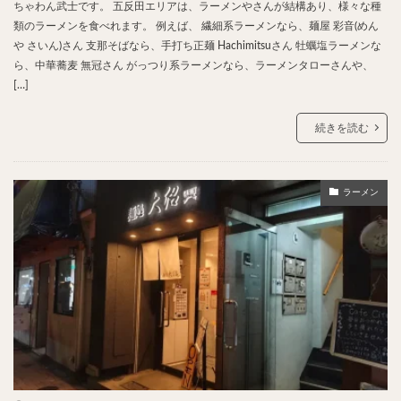
ちゃわん武士です。 五反田エリアは、ラーメンやさんが結構あり、様々な種
類のラーメンを食べれます。 例えば、 繊細系ラーメンなら、麺屋 彩音(めん
や さいん)さん 支那そばなら、手打ち正麺 Hachimitsuさん 牡蠣塩ラーメンな
ら、中華蕎麦 無冠さん がっつり系ラーメンなら、ラーメンタローさんや、
[…]
続きを読む
ラーメン