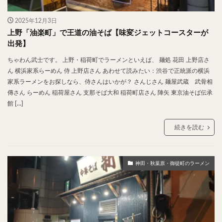
2025年12月3日
上野「油楽町」で王道の油そば【味変ジェットコースターが
出発】
ちゃわん武士です。 上野・稲荷町でラーメンといえば、 麺処 花田 上野店さ
ん 横浜家系らーめん 侍 上野店さん あわせて読みたい：渋谷で正統派の横浜
家系ラーメンをお探しなら、侍さんはいかが？ さんじさん 麺屋武蔵 武骨相
傳さん らーめん 稲荷屋さん 支那そば大和 稲荷町店さん 陣矢 東京油そば伝承
館 […]
続きを読む
神田・秋葉原・御徒町のラーメン