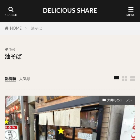
DELICIOUS SHARE
蕎麦
ラーメン
渋谷 ランチ
カレー
神谷町 ランチ
HOME
油そば
料理ジャンルから探す
TAG
油そば
エリア・料理から探す
カツサンド
タマゴ
三軒茶屋
上野
下北沢
中目黒
中野
五反田
人形町
新着順
人気順
代々木上原
代官山
六本木
原宿
品川
四ツ谷
大井町
大崎
大森
学芸大学
大井町のラーメン
広尾
御徒町
御成門
御茶ノ水
新宿
新橋
本郷三丁目
東京
武蔵小山
水道橋
池尻大橋
池袋
浅草
浅草橋
浜松町
渋谷
田町
白金高輪
祐天寺
神保町