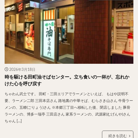
やわうどん
肉吸い
蕎麦
信州そば
つけ蕎麦
立ち食い蕎麦
サラダ
パスタ
チーズ
ナポリタン
焼きそば
皿うどん
ちゃんぽん
パッタイ
ジャージャー麺
洋食
オムライス
エビフライ
アジフライ
カキフライ
ラザニア
ガレット
肉
焼肉
ホルモン
ラム肉
ステーキ
ハンバーグ
しゃぶしゃぶ
唐揚げ
チキン南蛮
生姜焼き
2026年3月18日
時を駆ける田町油そばセンター。立ち食いの一杯が、忘れか
牛かつ
とんかつ
味噌かつ
トンテキ
けた心を呼び戻す
焼きとん
とりかつ
メンチカツ
焼き鳥
ちゃわん武士です。 田町・三田エリアでラーメンといえば、 もはや説明不
牛タン
くじら
餃子
魚
さんま
要、ラーメン二郎 三田本店さん 路地裏の中華そば、むらさき山さん 牛骨ラー
牡蠣
かつお節
ふかひれ
定食
米
メンの、五瞭(ごりょう)さん ※本郷三丁目へ移転した後、閉店しました 豚骨
丼物
海鮮丼
天丼
かつ丼
親子丼
ラーメンの、博多一瑞亭 三田店さん 家系ラーメンの、武源家(むげんや)さん
ちゃん […]
豚丼
鰻丼
ローストビーフ丼
えびめし
チャーハン
リゾット
レバニラ
中華粥
続きを読む