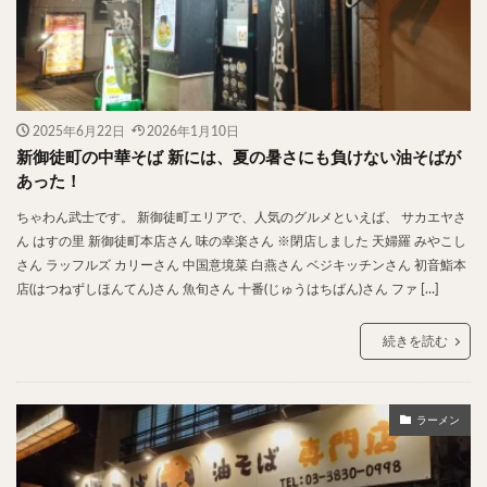
2025年6月22日
2026年1月10日
新御徒町の中華そば 新には、夏の暑さにも負けない油そばが
あった！
ちゃわん武士です。 新御徒町エリアで、人気のグルメといえば、 サカエヤさ
ん はすの里 新御徒町本店さん 味の幸楽さん ※閉店しました 天婦羅 みやこし
さん ラッフルズ カリーさん 中国意境菜 白燕さん ベジキッチンさん 初音鮨本
店(はつねずしほんてん)さん 魚旬さん 十番(じゅうはちばん)さん ファ […]
続きを読む
ラーメン