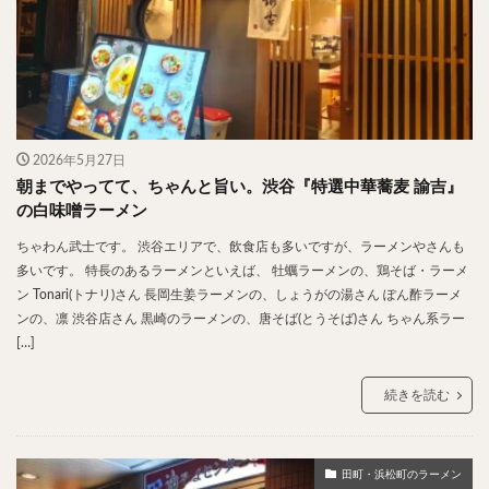
スープカレー
マッサマンカレー
ステーキカレー
ナン
ハヤシライス
天ぷら
串揚げ
ラーメン
中華そば
醤油ラーメン
支那そば
塩ラーメン
味噌ラーメン
とんこつラーメン
魚介とんこつ
熊本ラーメン
家系ラーメン
2026年5月27日
二郎系ラーメン
煮干しラーメン
鶏白湯ラーメン
朝までやってて、ちゃんと旨い。渋谷『特選中華蕎麦 諭吉』
担々麺
生姜ラーメン
カレー担々麺
の白味噌ラーメン
カレーラーメン
海老ラーメン
鯛ラーメン
ちゃわん武士です。 渋谷エリアで、飲食店も多いですが、ラーメンやさんも
多いです。 特長のあるラーメンといえば、 牡蠣ラーメンの、鶏そば・ラーメ
辛いラーメン
台湾ラーメン
タンメン
ン Tonari(トナリ)さん 長岡生姜ラーメンの、しょうがの湯さん ぽん酢ラーメ
ワンタンメン
酸辣湯麺
麻婆麺
牛骨ラーメン
ンの、凛 渋谷店さん 黒崎のラーメンの、唐そば(とうそば)さん ちゃん系ラー
喜多方ラーメン
京都ラーメン
山形ラーメン
[…]
トマトラーメン
沖縄そば
冷麺
そうめん
続きを読む
ビーフン
つけ麺
カレーつけ麺
油そば
まぜそば
うどん
カレーうどん
かすうどん
讃岐うどん
稲庭うどん
久留米うどん
田町・浜松町のラーメン