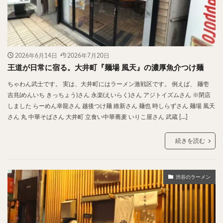
神楽坂
神田
神谷町
秋葉原
立ち食い
自由が丘
蒲田
虎ノ門
表参道
銀座
高円寺
高田馬場
麻布十番
代々木
目黒
恵比寿
赤坂
丼もの
抹茶
牛丼
2026年6月14日
2026年7月20日
ロールキャベツ
フレンチトースト
おにぎり
王道が日常に宿る。大井町『麺場 風天』の濃厚魚介つけ麺
ビール
GHEE系カレー
スープ春雨
ちゃわん武士です。 実は、大井町にはラーメン激戦区です。 例えば、 麺壱
チョコレート
串かつ
水炊き
ビビンバ
吉兆(めんいち きっちょう)さん 永楽(えいらく)さん アジトイズムさん ※閉店
しました らーめん幸龍さん 越後つけ麺 維新さん 麺也 時しらずさん 麺場 風天
クロワッサン
スイーツ
鴨肉
テイクアウト
さん 丸 中華そばさん 大井町 立食い中華蕎麦 いりこ屋さん 武蔵 […]
デリバリー
ラーメンまとめ
焼肉まとめ
ランチ
デカ盛り
立ち飲み
寿司
続きを読む
回転寿司
バラチラシ
いなり
豚汁
明太子
焼売
小籠包
煮込み
うなぎ
渋谷のラーメン
鯖の味噌煮
おでん
もつ鍋
ちゃんこ鍋
カレー
カレーライス
キーマカレー
グリーンカレー
ドライカレー
カツカレー