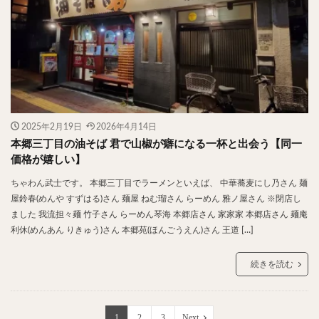
2025年2月19日
2026年4月14日
本郷三丁目の油そば 君で山椒が癖になる一杯と出会う【同一
価格が嬉しい】
ちゃわん武士です。 本郷三丁目でラーメンといえば、 中華蕎麦にし乃さん 麺
屋鈴春(めんや すずはる)さん 麺屋 ねむ瑠さん らーめん 雅ノ屋さん ※閉店し
ました 我流担々麺 竹子さん らーめん琴海 本郷店さん 家家家 本郷店さん 麺庵
利休(めんあん りきゅう)さん 本郷苑(ほんごうえん)さん 王道 […]
続きを読む
1
2
3
Next