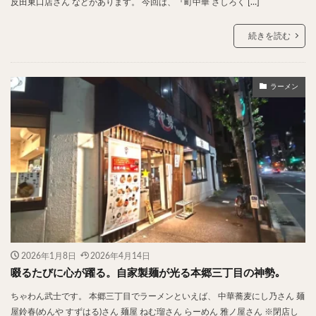
反田東口店さん などがあります。 今回は、『町中華 さしろく […]
検索
続きを読む
ラーメン
2026年1月8日
2026年4月14日
啜るたびに心が躍る。自家製麺が光る本郷三丁目の神勢｡
ちゃわん武士です。 本郷三丁目でラーメンといえば、 中華蕎麦にし乃さん 麺
屋鈴春(めんや すずはる)さん 麺屋 ねむ瑠さん らーめん 雅ノ屋さん ※閉店し