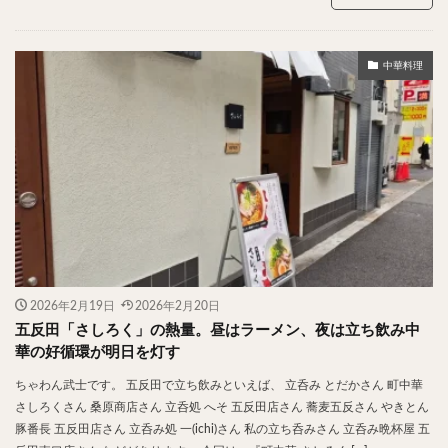
チキンライス
肉骨茶
魯肉飯
麻婆豆腐
スンドゥブ
サムゲタン
コムタン
中華料理
ソルロンタン
ダルバート
ビリヤニ
ミールス
たこ焼き
お好み焼き
広島焼き
パン
ハンバーガー
ピザ
ホットドッグ
サンドイッチ
フルーツサンド
タマゴサンド
ケーキ
パンケーキ
アイス
プリン
パフェ
たい焼き
豆花
バインミー
アボカド
とろろ
フォー
ナシゴレン
パエリア
カフェ
喫茶店
珈琲
紅茶
2026年2月19日
2026年2月20日
お茶
タピオカ
チーズティー
フルーツティー
五反田「さしろく」の熱量。昼はラーメン、夜は立ち飲み中
スムージー
ワイン
レモンサワー
ワンコイン
華の好循環が明日を灯す
バイキング
食べ放題
ビストロ
京料理
ちゃわん武士です。 五反田で立ち飲みといえば、 立呑み とだかさん 町中華
沖縄料理
北京料理
広東料理
タイ料理
さしろくさん 桑原商店さん 立呑処 へそ 五反田店さん 蕎麦五反さん やきとん
豚番長 五反田店さん 立呑み処 一(ichi)さん 私の立ち呑みさん 立呑み晩杯屋 五
フレンチ
メキシカン
閉店