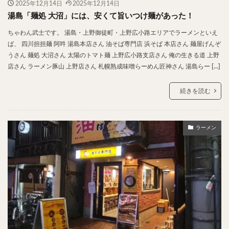
2025年12月14日
2025年12月14日
湯島「麺処 大沼」には、安くて旨いつけ麺があった！
ちゃわん武士です。 湯島・上野御徒町・上野広小路エリアでラーメンといえ
ば、 四川担担麺 阿吽 湯島本店さん 油そば専門店 浜そば 本店さん 麺屋げんぞ
うさん 麺処 大沼さん 太陽のトマト麺 上野広小路支店さん 俺の生きる道 上野
店さん ラーメン豚山 上野店さん 札幌熟成味噌らーめん匠神さん 湯島らー […]
続きを読む
ラーメン