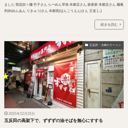
ました 我流担々麺 竹子さん らーめん琴海 本郷店さん 家家家 本郷店さん 麺庵
利休(めんあん りきゅう)さん 本郷苑(ほんごうえん)さん 王道 […]
続きを読む
五反田・大崎のラーメン
2025年12月31日
五反田の高架下で、ずずずの油そばを無心にすする