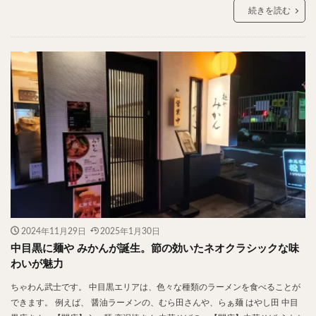
チキンライス
肉骨茶
魯肉飯
麻婆豆腐
続きを読む
スンドゥブ
サムゲタン
コムタン
ソルロンタン
ダルバート
ビリヤニ
ミールス
たこ焼き
お好み焼き
広島焼き
パン
ハンバーガー
ピザ
ホットドッグ
サンドイッチ
フルーツサンド
タマゴサンド
ケーキ
パンケーキ
アイス
プリン
パフェ
たい焼き
豆花
バインミー
アボカド
とろろ
フォー
ナシゴレン
パエリア
カフェ
喫茶店
珈琲
紅茶
お茶
タピオカ
チーズティー
フルーツティー
2024年11月29日
2025年1月30日
スムージー
ワイン
レモンサワー
ワンコイン
中目黒に麺や みかんが誕生。節の効いたネオクラシックな味
わいが魅力
バイキング
食べ放題
ビストロ
京料理
沖縄料理
北京料理
広東料理
タイ料理
ちゃわん武士です。 中目黒エリアは、色々な種類のラーメンを食べることが
できます。 例えば、 醤油ラーメンの、むら田さんや、らぁ麺 はやし田 中目
フレンチ
メキシカン
閉店