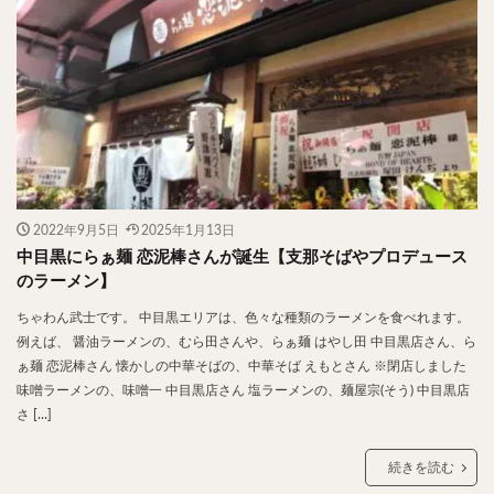
2022年9月5日
2025年1月13日
中目黒にらぁ麺 恋泥棒さんが誕生【支那そばやプロデュース
のラーメン】
ちゃわん武士です。 中目黒エリアは、色々な種類のラーメンを食べれます。
例えば、 醤油ラーメンの、むら田さんや、らぁ麺 はやし田 中目黒店さん、ら
ぁ麺 恋泥棒さん 懐かしの中華そばの、中華そば えもとさん ※閉店しました
味噌ラーメンの、味噌一 中目黒店さん 塩ラーメンの、麺屋宗(そう) 中目黒店
さ […]
続きを読む