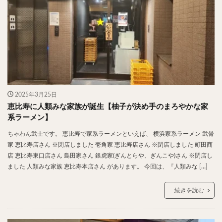
スープカレー
マッサマンカレー
ステーキカレー
ナン
ハヤシライス
天ぷら
串揚げ
ラーメン
中華そば
醤油ラーメン
支那そば
塩ラーメン
味噌ラーメン
とんこつラーメン
魚介とんこつ
熊本ラーメン
家系ラーメン
二郎系ラーメン
煮干しラーメン
鶏白湯ラーメン
担々麺
生姜ラーメン
カレー担々麺
2025年3月25日
恵比寿に人類みな家族が誕生【柚子が決め手のまろやかな家
カレーラーメン
海老ラーメン
鯛ラーメン
系ラーメン】
辛いラーメン
台湾ラーメン
タンメン
ちゃわん武士です。 恵比寿で家系ラーメンといえば、 横浜家系ラーメン 武骨
ワンタンメン
酸辣湯麺
麻婆麺
牛骨ラーメン
家 恵比寿店さん ※閉店しました 壱角家 恵比寿店さん ※閉店しました 町田商
喜多方ラーメン
京都ラーメン
山形ラーメン
店 恵比寿東口店さん 島田家さん 銀虎家(ぎんとらや、ぎんこや)さん ※閉店し
ました 人類みな家族 恵比寿本店さん があります。 今回は、『人類みな […]
トマトラーメン
沖縄そば
冷麺
そうめん
ビーフン
つけ麺
カレーつけ麺
油そば
続きを読む
まぜそば
うどん
カレーうどん
かすうどん
讃岐うどん
稲庭うどん
久留米うどん