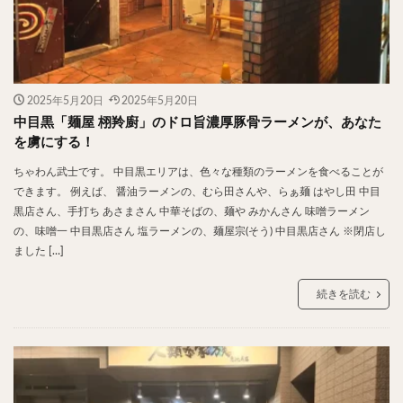
神楽坂
神田
神谷町
秋葉原
立ち食い
自由が丘
蒲田
虎ノ門
表参道
銀座
高円寺
高田馬場
麻布十番
代々木
目黒
恵比寿
赤坂
丼もの
抹茶
牛丼
2025年5月20日
2025年5月20日
ロールキャベツ
フレンチトースト
おにぎり
中目黒「麺屋 栩羚廚」のドロ旨濃厚豚骨ラーメンが、あなた
ビール
GHEE系カレー
スープ春雨
を虜にする！
チョコレート
串かつ
水炊き
ビビンバ
ちゃわん武士です。 中目黒エリアは、色々な種類のラーメンを食べることが
できます。 例えば、 醤油ラーメンの、むら田さんや、らぁ麺 はやし田 中目
クロワッサン
スイーツ
鴨肉
テイクアウト
黒店さん、手打ち あさまさん 中華そばの、麺や みかんさん 味噌ラーメン
デリバリー
ラーメンまとめ
焼肉まとめ
の、味噌一 中目黒店さん 塩ラーメンの、麺屋宗(そう) 中目黒店さん ※閉店し
ランチ
デカ盛り
立ち飲み
寿司
ました […]
回転寿司
バラチラシ
いなり
豚汁
続きを読む
明太子
焼売
小籠包
煮込み
うなぎ
鯖の味噌煮
おでん
もつ鍋
ちゃんこ鍋
カレー
カレーライス
キーマカレー
グリーンカレー
ドライカレー
カツカレー