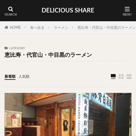
DELICIOUS SHARE
蕎麦
ラーメン
渋谷 ランチ
カレー
神谷町 ランチ
HOME
食べ歩き
ラーメン
恵比寿・代官山・中目黒のラーメン
料理ジャンルから探す
CATEGORY
恵比寿・代官山・中目黒のラーメン
エリア・料理から探す
カツサンド
タマゴ
三軒茶屋
上野
下北沢
中目黒
中野
五反田
人形町
新着順
人気順
代々木上原
代官山
六本木
原宿
品川
四ツ谷
大井町
大崎
大森
学芸大学
広尾
御徒町
御成門
御茶ノ水
新宿
新橋
本郷三丁目
東京
武蔵小山
水道橋
池尻大橋
池袋
浅草
浅草橋
浜松町
渋谷
田町
白金高輪
祐天寺
神保町