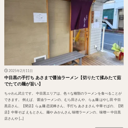
やわうどん
肉吸い
蕎麦
信州そば
つけ蕎麦
立ち食い蕎麦
サラダ
パスタ
チーズ
ナポリタン
焼きそば
皿うどん
ちゃんぽん
パッタイ
ジャージャー麺
洋食
オムライス
エビフライ
アジフライ
カキフライ
ラザニア
ガレット
肉
焼肉
ホルモン
ラム肉
ステーキ
ハンバーグ
しゃぶしゃぶ
唐揚げ
チキン南蛮
生姜焼き
2025年2月11日
牛かつ
とんかつ
味噌かつ
トンテキ
中目黒の手打ち あさまで醤油ラーメン【切りたて揉みたて茹
焼きとん
とりかつ
メンチカツ
焼き鳥
でたての麺が旨い】
牛タン
くじら
餃子
魚
さんま
ちゃわん武士です。 中目黒エリアは、色々な種類のラーメンを食べることが
牡蠣
かつお節
ふかひれ
定食
米
できます。 例えば、 醤油ラーメンの、むら田さんや、らぁ麺 はやし田 中目
丼物
海鮮丼
天丼
かつ丼
親子丼
黒店さん、【閉店】らぁ麺 恋泥棒さん、手打ち あさまさん 中華そばの、【閉
店】中華そば えもとさん、麺や みかんさん 味噌ラーメンの、味噌一 中目黒
豚丼
鰻丼
ローストビーフ丼
えびめし
店さんや […]
チャーハン
リゾット
レバニラ
中華粥