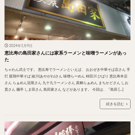
2024年1月9日
恵比寿の島田家さんには家系ラーメンと味噌ラーメンがあっ
た
ちゃわん武士です。 恵比寿でラーメンといえば、 おおぜき中華そば店さん 手
打 親鶏中華そば 綾川(あやがわ)さん 味噌らーめん 柿田川 ひばり 恵比寿本店
さん らぁめん冠尾さん 九十九ラーメンさん 真鯛らぁめん まちかどさん しお
貫さん 麺亭 しま田さん 島田家さん などがあります。 今回は、『島田 […]
続きを読む