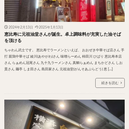
2024年2月13日
2025年1月13日
恵比寿に元祖油堂さんが誕生。卓上調味料が充実した油そば
を頂ける
ちゃわん武士です。 恵比寿でラーメンといえば、 おおぜき中華そば店さん 手
打 親鶏中華そば 綾川(あやがわ)さん 味噌らーめん 柿田川 ひばり 恵比寿本店
さん らぁめん冠尾さん 九十九ラーメンさん 真鯛らぁめん まちかどさん しお
貫さん 麺亭 しま田さん 島田家さん 元祖油堂(がんそあぶらどう) 恵 […]
続きを読む