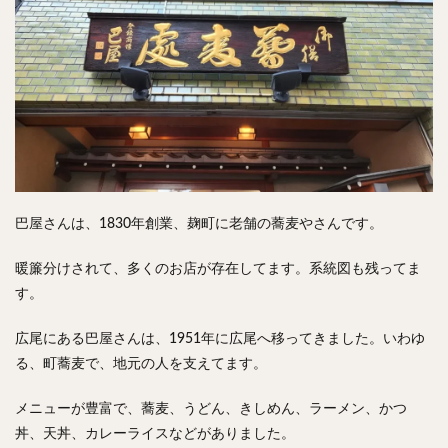
チキンライス
肉骨茶
魯肉飯
麻婆豆腐
スンドゥブ
サムゲタン
コムタン
ソルロンタン
ダルバート
ビリヤニ
ミールス
たこ焼き
お好み焼き
広島焼き
パン
ハンバーガー
ピザ
ホットドッグ
サンドイッチ
フルーツサンド
タマゴサンド
ケーキ
パンケーキ
アイス
プリン
巴屋さんは、1830年創業、麹町に老舗の蕎麦やさんです。
パフェ
たい焼き
豆花
バインミー
アボカド
とろろ
フォー
ナシゴレン
暖簾分けされて、多くのお店が存在してます。系統図も残ってま
パエリア
カフェ
喫茶店
珈琲
紅茶
す。
お茶
タピオカ
チーズティー
フルーツティー
広尾にある巴屋さんは、1951年に広尾へ移ってきました。いわゆ
スムージー
ワイン
レモンサワー
ワンコイン
る、町蕎麦で、地元の人を支えてます。
バイキング
食べ放題
ビストロ
京料理
沖縄料理
北京料理
広東料理
タイ料理
メニューが豊富で、蕎麦、うどん、きしめん、ラーメン、かつ
丼、天丼、カレーライスなどがありました。
フレンチ
メキシカン
閉店