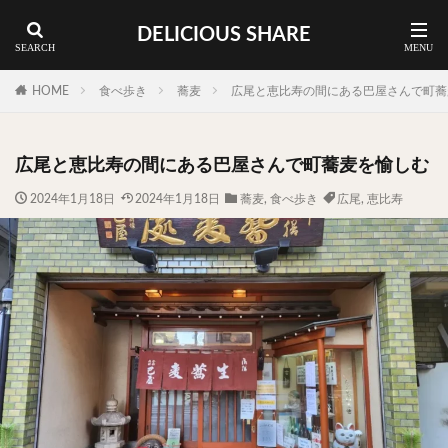
DELICIOUS SHARE
蕎麦
ラーメン
渋谷 ランチ
カレー
神谷町 ランチ
HOME
食べ歩き
蕎麦
広尾と恵比寿の間にある巴屋さんで町蕎
料理ジャンルから探す
広尾と恵比寿の間にある巴屋さんで町蕎麦を愉しむ
エリア・料理から探す
2024年1月18日
2024年1月18日
蕎麦
,
食べ歩き
広尾
,
恵比寿
カツサンド
タマゴ
三軒茶屋
上野
下北沢
中目黒
中野
五反田
人形町
代々木上原
代官山
六本木
原宿
品川
四ツ谷
大井町
大崎
大森
学芸大学
広尾
御徒町
御成門
御茶ノ水
新宿
新橋
本郷三丁目
東京
武蔵小山
水道橋
池尻大橋
池袋
浅草
浅草橋
浜松町
渋谷
田町
白金高輪
祐天寺
神保町