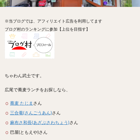
神楽坂
神田
神谷町
秋葉原
立ち食い
自由が丘
蒲田
虎ノ門
表参道
銀座
高円寺
高田馬場
麻布十番
代々木
目黒
※当ブログでは、アフィリエイト広告を利用してます
ブログ村のランキングに参加【上位を目指す】
恵比寿
赤坂
丼もの
抹茶
牛丼
ロールキャベツ
フレンチトースト
おにぎり
ビール
GHEE系カレー
スープ春雨
チョコレート
串かつ
水炊き
ビビンバ
クロワッサン
スイーツ
鴨肉
テイクアウト
ちゃわん武士です。
デリバリー
ラーメンまとめ
焼肉まとめ
ランチ
デカ盛り
立ち飲み
寿司
広尾で蕎麦ランチをお探しなら、
回転寿司
バラチラシ
いなり
豚汁
蕎麦 たじま
さん
明太子
焼売
小籠包
煮込み
うなぎ
三合菴(さんごうあん)
さん
鯖の味噌煮
おでん
もつ鍋
ちゃんこ鍋
麻布さ和長(あざぶさわちょう)
さん
カレー
カレーライス
キーマカレー
巴屋(ともえや)さん
グリーンカレー
ドライカレー
カツカレー