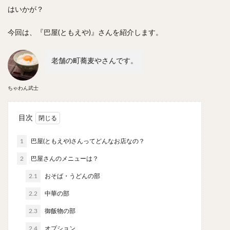
スープカレー
マッサマンカレー
ステーキカレー
はいかが？
ナン
ハヤシライス
天ぷら
串揚げ
今回は、『巴屋(ともえや)』さんを紹介します。
ラーメン
中華そば
醤油ラーメン
支那そば
塩ラーメン
味噌ラーメン
とんこつラーメン
老舗の町蕎麦やさんです。
魚介とんこつ
熊本ラーメン
家系ラーメン
二郎系ラーメン
煮干しラーメン
鶏白湯ラーメン
ちゃわん武士
担々麺
生姜ラーメン
カレー担々麺
カレーラーメン
海老ラーメン
鯛ラーメン
目次
辛いラーメン
台湾ラーメン
タンメン
1
巴屋(ともえや)さんってどんなお店なの？
ワンタンメン
酸辣湯麺
麻婆麺
牛骨ラーメン
2
巴屋さんのメニューは？
喜多方ラーメン
京都ラーメン
山形ラーメン
トマトラーメン
沖縄そば
冷麺
そうめん
2.1
おそば・うどんの部
ビーフン
つけ麺
カレーつけ麺
油そば
2.2
中華の部
まぜそば
うどん
カレーうどん
かすうどん
2.3
御飯物の部
讃岐うどん
稲庭うどん
久留米うどん
2.4
オプション