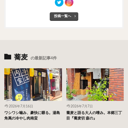
投稿一覧へ
蕎麦
の最新記事4件
2026年7月16日
2026年7月7日
ワシワシ噛み、豪快に啜る。湯島
蕎麦と語る大人の嗜み。本郷三丁
角萬の冷やし肉南蛮
目『蕎麦切 森の』