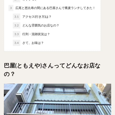
やわうどん
肉吸い
蕎麦
信州そば
3
広尾と恵比寿の間にある巴屋さんで蕎麦ランチしてきた！
つけ蕎麦
立ち食い蕎麦
サラダ
パスタ
3.1
アクセス(行き方)は？
チーズ
ナポリタン
焼きそば
皿うどん
3.2
どんな雰囲気のお店なの？
ちゃんぽん
パッタイ
ジャージャー麺
洋食
オムライス
エビフライ
アジフライ
3.3
行列・混雑状況は？
カキフライ
ラザニア
ガレット
肉
焼肉
3.4
さて、お味は？
ホルモン
ラム肉
ステーキ
ハンバーグ
しゃぶしゃぶ
唐揚げ
チキン南蛮
生姜焼き
巴屋(ともえや)さんってどんなお店な
牛かつ
とんかつ
味噌かつ
トンテキ
焼きとん
とりかつ
メンチカツ
焼き鳥
の？
牛タン
くじら
餃子
魚
さんま
牡蠣
かつお節
ふかひれ
定食
米
丼物
海鮮丼
天丼
かつ丼
親子丼
豚丼
鰻丼
ローストビーフ丼
えびめし
チャーハン
リゾット
レバニラ
中華粥