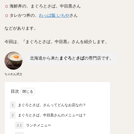
スープカレー
マッサマンカレー
ステーキカレー
海鮮丼の、まぐろとさば。中目黒さん
ナン
ハヤシライス
天ぷら
串揚げ
タレかつ丼の、
わっぱ飯 いちや
さん
ラーメン
中華そば
醤油ラーメン
支那そば
などがあります。
塩ラーメン
味噌ラーメン
とんこつラーメン
魚介とんこつ
熊本ラーメン
家系ラーメン
今回は、『まぐろとさば。中目黒』さんを紹介します。
二郎系ラーメン
煮干しラーメン
鶏白湯ラーメン
担々麺
生姜ラーメン
カレー担々麺
北海道から来た
まぐろ
と
さば
の専門店です。
カレーラーメン
海老ラーメン
鯛ラーメン
ちゃわん武士
辛いラーメン
台湾ラーメン
タンメン
ワンタンメン
酸辣湯麺
麻婆麺
牛骨ラーメン
目次
喜多方ラーメン
京都ラーメン
山形ラーメン
トマトラーメン
沖縄そば
冷麺
そうめん
1
まぐろとさば。さんってどんなお店なの？
ビーフン
つけ麺
カレーつけ麺
油そば
2
まぐろとさば。中目黒さんのメニューは？
まぜそば
うどん
カレーうどん
かすうどん
2.1
ランチメニュー
讃岐うどん
稲庭うどん
久留米うどん