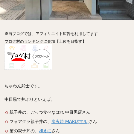
神楽坂
神田
神谷町
秋葉原
立ち食い
自由が丘
蒲田
虎ノ門
表参道
銀座
高円寺
高田馬場
麻布十番
代々木
目黒
恵比寿
赤坂
丼もの
抹茶
牛丼
※当ブログでは、アフィリエイト広告を利用してます
ロールキャベツ
フレンチトースト
おにぎり
ブログ村のランキングに参加【上位を目指す】
ビール
GHEE系カレー
スープ春雨
チョコレート
串かつ
水炊き
ビビンバ
クロワッサン
スイーツ
鴨肉
テイクアウト
デリバリー
ラーメンまとめ
焼肉まとめ
ランチ
デカ盛り
立ち飲み
寿司
ちゃわん武士です。
回転寿司
バラチラシ
いなり
豚汁
中目黒で丼ぶりといえば、
明太子
焼売
小籠包
煮込み
うなぎ
鯖の味噌煮
おでん
もつ鍋
ちゃんこ鍋
親子丼の、ごっつ食べなはれ 中目黒店さん
カレー
カレーライス
キーマカレー
フォアグラ親子丼の、
炭火焼 MARU(マル)
さん
グリーンカレー
ドライカレー
カツカレー
蟹の親子丼の、
和えに
さん