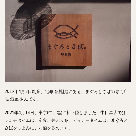
チキンライス
肉骨茶
魯肉飯
麻婆豆腐
スンドゥブ
サムゲタン
コムタン
ソルロンタン
ダルバート
ビリヤニ
ミールス
たこ焼き
お好み焼き
広島焼き
パン
ハンバーガー
ピザ
ホットドッグ
サンドイッチ
フルーツサンド
タマゴサンド
ケーキ
パンケーキ
アイス
プリン
パフェ
たい焼き
豆花
バインミー
アボカド
とろろ
フォー
ナシゴレン
パエリア
カフェ
喫茶店
珈琲
紅茶
2019年4月3日創業、北海道(札幌)にある、まぐろとさばの専門店
お茶
タピオカ
チーズティー
フルーツティー
(居酒屋)さんです。
スムージー
ワイン
レモンサワー
ワンコイン
2021年4月14日、東京(中目黒)に初上陸しました。中目黒店では、
バイキング
食べ放題
ビストロ
京料理
ランチタイムは、定食、丼ぶりを、ディナータイムは、
まぐろ
と
沖縄料理
北京料理
広東料理
タイ料理
さば
をつまみに、お酒を飲めます。
フレンチ
メキシカン
閉店