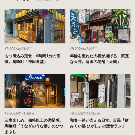
2026年8月6日
2026年8月5日
もつ煮込み定食＋6時間1分の価
年輪を重ねた大将が揚げる、実直
値。馬喰町『神田食堂』
な天丼。蒲田の老舗『天義』
2026年7月24日
2026年6月18日
三度楽しめ、価格以上の満足感。
和食一筋が支える日常。目黒『飲
馬喰町『うなぎのうな泰』のひつ
みくい処 ひがし』の定食ランチ
まぶし