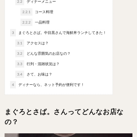
2.2
ディナーメニュー
やわうどん
肉吸い
蕎麦
信州そば
2.2.1
コース料理
つけ蕎麦
立ち食い蕎麦
サラダ
パスタ
チーズ
ナポリタン
焼きそば
皿うどん
2.2.2
一品料理
ちゃんぽん
パッタイ
ジャージャー麺
洋食
3
まぐろとさば。中目黒さんで海鮮丼ランチしてきた！
オムライス
エビフライ
アジフライ
3.1
アクセスは？
カキフライ
ラザニア
ガレット
肉
焼肉
3.2
どんな雰囲気のお店なの？
ホルモン
ラム肉
ステーキ
ハンバーグ
3.3
行列・混雑状況は？
しゃぶしゃぶ
唐揚げ
チキン南蛮
生姜焼き
3.4
さて、お味は？
牛かつ
とんかつ
味噌かつ
トンテキ
4
ディナーなら、ネット予約が便利です！
焼きとん
とりかつ
メンチカツ
焼き鳥
牛タン
くじら
餃子
魚
さんま
牡蠣
かつお節
ふかひれ
定食
米
まぐろとさば。さんってどんなお店な
丼物
海鮮丼
天丼
かつ丼
親子丼
の？
豚丼
鰻丼
ローストビーフ丼
えびめし
チャーハン
リゾット
レバニラ
中華粥