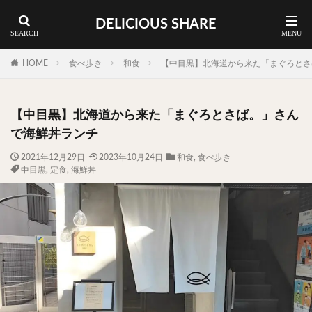
DELICIOUS SHARE
蕎麦
ラーメン
渋谷 ランチ
カレー
神谷町 ランチ
HOME
食べ歩き
和食
【中目黒】北海道から来た「まぐろとさ
料理ジャンルから探す
【中目黒】北海道から来た「まぐろとさば。」さん
エリア・料理から探す
で海鮮丼ランチ
カツサンド
タマゴ
三軒茶屋
上野
2021年12月29日
2023年10月24日
和食
,
食べ歩き
中目黒
,
定食
,
海鮮丼
下北沢
中目黒
中野
五反田
人形町
代々木上原
代官山
六本木
原宿
品川
四ツ谷
大井町
大崎
大森
学芸大学
広尾
御徒町
御成門
御茶ノ水
新宿
新橋
本郷三丁目
東京
武蔵小山
水道橋
池尻大橋
池袋
浅草
浅草橋
浜松町
渋谷
田町
白金高輪
祐天寺
神保町