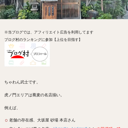
神楽坂
神田
神谷町
秋葉原
立ち食い
自由が丘
蒲田
虎ノ門
表参道
銀座
高円寺
高田馬場
麻布十番
代々木
目黒
恵比寿
赤坂
丼もの
抹茶
牛丼
※当ブログでは、アフィリエイト広告を利用してます
ロールキャベツ
フレンチトースト
おにぎり
ブログ村のランキングに参加【上位を目指す】
ビール
GHEE系カレー
スープ春雨
チョコレート
串かつ
水炊き
ビビンバ
クロワッサン
スイーツ
鴨肉
テイクアウト
デリバリー
ラーメンまとめ
焼肉まとめ
ランチ
デカ盛り
立ち飲み
寿司
ちゃわん武士です。
回転寿司
バラチラシ
いなり
豚汁
虎ノ門エリアは蕎麦の名店揃い。
明太子
焼売
小籠包
煮込み
うなぎ
鯖の味噌煮
おでん
もつ鍋
ちゃんこ鍋
例えば、
カレー
カレーライス
キーマカレー
老舗の存在感、大坂屋 砂場 本店さん
グリーンカレー
ドライカレー
カツカレー