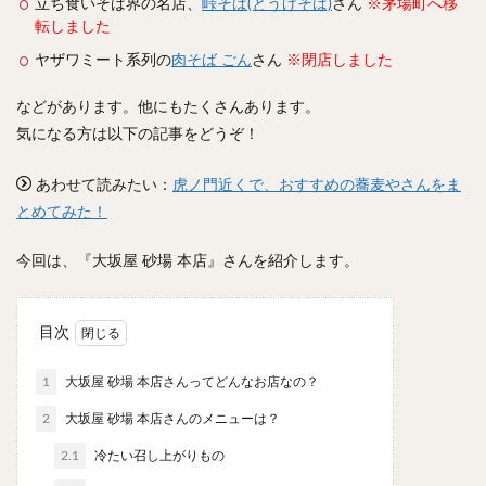
立ち食いそば界の名店、
峠そば(とうげそば)
さん
※茅場町へ移
スープカレー
マッサマンカレー
ステーキカレー
転しました
ナン
ハヤシライス
天ぷら
串揚げ
ヤザワミート系列の
肉そば ごん
さん
※閉店しました
ラーメン
中華そば
醤油ラーメン
支那そば
などがあります。他にもたくさんあります。
塩ラーメン
味噌ラーメン
とんこつラーメン
気になる方は以下の記事をどうぞ！
魚介とんこつ
熊本ラーメン
家系ラーメン
二郎系ラーメン
煮干しラーメン
鶏白湯ラーメン
あわせて読みたい：
虎ノ門近くで、おすすめの蕎麦やさんをま
担々麺
生姜ラーメン
カレー担々麺
とめてみた！
カレーラーメン
海老ラーメン
鯛ラーメン
今回は、『大坂屋 砂場 本店』さんを紹介します。
辛いラーメン
台湾ラーメン
タンメン
ワンタンメン
酸辣湯麺
麻婆麺
牛骨ラーメン
目次
喜多方ラーメン
京都ラーメン
山形ラーメン
トマトラーメン
沖縄そば
冷麺
そうめん
1
大坂屋 砂場 本店さんってどんなお店なの？
ビーフン
つけ麺
カレーつけ麺
油そば
2
大坂屋 砂場 本店さんのメニューは？
まぜそば
うどん
カレーうどん
かすうどん
2.1
冷たい召し上がりもの
讃岐うどん
稲庭うどん
久留米うどん