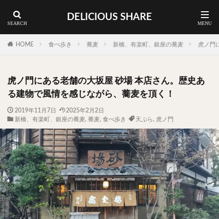
DELICIOUS SHARE
蕎麦
ラーメン
渋谷 ランチ
カレー
神谷町 ランチ
HOME
食べ歩き
蕎麦
新橋、有楽町、銀座の蕎麦
虎ノ門
料理ジャンルから探す
虎ノ門にある老舗の大坂屋 砂場 本店さん。歴史あ
エリア・料理から探す
る建物で風情を感じながら、蕎麦を頂く！
カツサンド
タマゴ
三軒茶屋
上野
2019年11月7日
2025年2月2日
新橋、有楽町、銀座の蕎麦
,
蕎麦
,
食べ歩き
天ぷら
,
虎ノ門
下北沢
中目黒
中野
五反田
人形町
代々木上原
代官山
六本木
原宿
品川
四ツ谷
大井町
大崎
大森
学芸大学
広尾
御徒町
御成門
御茶ノ水
新宿
新橋
本郷三丁目
東京
武蔵小山
水道橋
池尻大橋
池袋
浅草
浅草橋
浜松町
渋谷
田町
白金高輪
祐天寺
神保町