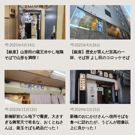
2025年4月14日
2025年4月26日
【銀座】山形田の蔵王冷やし地鶏
【銀座】歴史が育んだ至高の一
そばで山形を満喫！
杯、そば所 よし田のコロッケそば
2023年11月13日
2024年3月15日
新橋駅前ビル地下で蕎麦。大きす
新橋のおにかけさんへ信州そばを
ぎる舞茸天で有名な、おくとねさ
食べに訪れたが、うどんが想像以
んは、釜玉そばも絶品だった！
上に良かった！