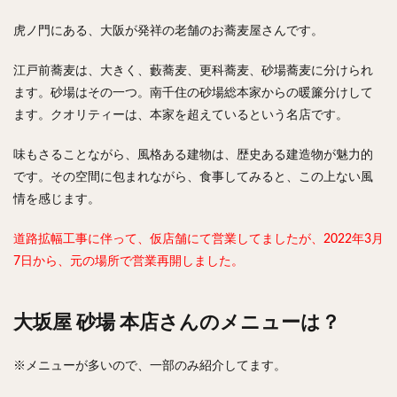
チキンライス
肉骨茶
魯肉飯
麻婆豆腐
虎ノ門にある、大阪が発祥の老舗のお蕎麦屋さんです。
スンドゥブ
サムゲタン
コムタン
ソルロンタン
ダルバート
ビリヤニ
ミールス
江戸前蕎麦は、大きく、藪蕎麦、更科蕎麦、砂場蕎麦に分けられ
たこ焼き
お好み焼き
広島焼き
パン
ます。砂場はその一つ。南千住の砂場総本家からの暖簾分けして
ます。クオリティーは、本家を超えているという名店です。
ハンバーガー
ピザ
ホットドッグ
サンドイッチ
フルーツサンド
タマゴサンド
味もさることながら、風格ある建物は、歴史ある建造物が魅力的
ケーキ
パンケーキ
アイス
プリン
です。その空間に包まれながら、食事してみると、この上ない風
パフェ
たい焼き
豆花
バインミー
情を感じます。
アボカド
とろろ
フォー
ナシゴレン
道路拡幅工事に伴って、仮店舗にて営業してましたが、2022年3月
パエリア
カフェ
喫茶店
珈琲
紅茶
7日から、元の場所で営業再開しました。
お茶
タピオカ
チーズティー
フルーツティー
スムージー
ワイン
レモンサワー
ワンコイン
大坂屋 砂場 本店さんのメニューは？
バイキング
食べ放題
ビストロ
京料理
沖縄料理
北京料理
広東料理
タイ料理
※メニューが多いので、一部のみ紹介してます。
フレンチ
メキシカン
閉店