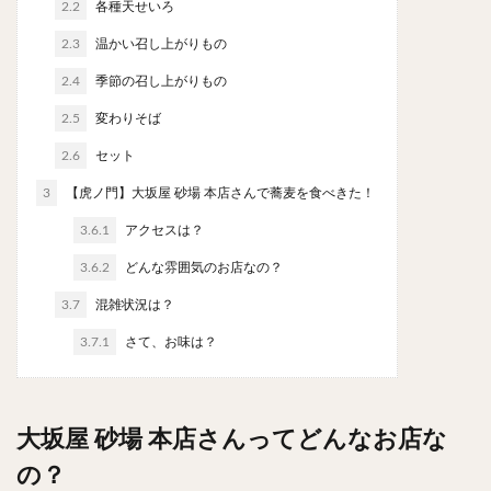
2.2
各種天せいろ
やわうどん
肉吸い
蕎麦
信州そば
2.3
温かい召し上がりもの
つけ蕎麦
立ち食い蕎麦
サラダ
パスタ
チーズ
ナポリタン
焼きそば
皿うどん
2.4
季節の召し上がりもの
ちゃんぽん
パッタイ
ジャージャー麺
洋食
2.5
変わりそば
オムライス
エビフライ
アジフライ
2.6
セット
カキフライ
ラザニア
ガレット
肉
焼肉
3
【虎ノ門】大坂屋 砂場 本店さんで蕎麦を食べきた！
ホルモン
ラム肉
ステーキ
ハンバーグ
3.6.1
アクセスは？
しゃぶしゃぶ
唐揚げ
チキン南蛮
生姜焼き
3.6.2
どんな雰囲気のお店なの？
牛かつ
とんかつ
味噌かつ
トンテキ
3.7
混雑状況は？
焼きとん
とりかつ
メンチカツ
焼き鳥
牛タン
くじら
餃子
魚
さんま
3.7.1
さて、お味は？
牡蠣
かつお節
ふかひれ
定食
米
丼物
海鮮丼
天丼
かつ丼
親子丼
大坂屋 砂場 本店さんってどんなお店な
豚丼
鰻丼
ローストビーフ丼
えびめし
の？
チャーハン
リゾット
レバニラ
中華粥