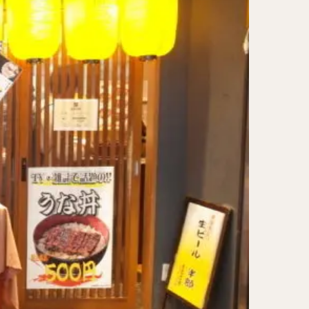
レー担々麺
ンメン
ン
け麺
岐うどん
麦
立ち食い蕎麦
パッタイ
ラザニア
ぶしゃぶ
唐揚げ
とりかつ
かつお節
鰻丼
チキンライス
タン
ダルバート
ー
ピザ