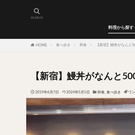
和食
洋食
カレー
ラーメン
うどん
蕎麦
肉料理
世界の料理
カフェ
エリア・料理から
カツサンド
代々木上原
料理から探す
広尾
御徒町
和食
洋食
カレー
ラーメン
うどん
蕎麦
肉料理
世界の料理
カフェ
水道橋
池尻
食べ歩き
和食
【新宿】鰻丼がなんと5
HOME
神保町
神楽
表参道
銀座
抹茶
牛丼
【新宿】鰻丼がなんと5
スープ春雨
テイクアウト
2019年6月7日
2024年5月5日
和食
,
食べ歩き
ワ
寿司
回転寿
うなぎ
鯖の
グリーンカレー
ナン
ハヤシ
塩ラーメン