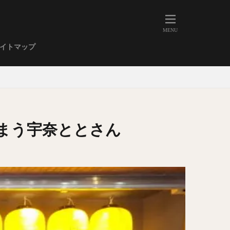
人形町
大森
学芸大学
イトマップ
武蔵小山
金高輪
祐天寺
虎ノ門
赤坂
丼もの
EE系カレー
しまう宇奈ととさん
イーツ
鴨肉
立ち飲み
煮込み
キーマカレー
ステーキカレー
支那そば
家系ラーメン