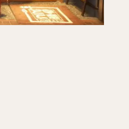
ーキ
アイス
ォー
ナシゴレン
ー
食べ放題
メキシカン