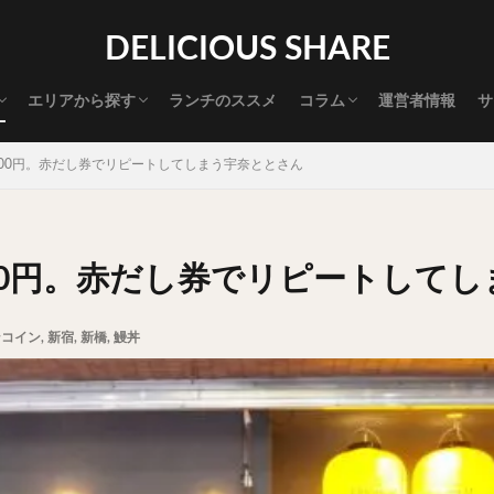
渋谷グルメ
新宿グルメ
代々木グルメ
三軒茶屋グルメ
恵比寿グルメ
中目黒グルメ
広尾グルメ
麻布十番グルメ
目黒グルメ
五反田グルメ
赤坂グルメ
神保町グルメ
新橋グルメ
銀座グルメ
神田グルメ
秋葉原グルメ
御徒町グルメ
上野グルメ
食べ歩き道
探す
DELICIOUS SHARE
タマゴ
三軒茶屋
上野
下北沢
中目黒
中野
五反田
代官山
六本木
原宿
品川
四ツ谷
大井町
大崎
エリアから探す
ランチのススメ
コラム
運営者情報
サ
御成門
御茶ノ水
新宿
新橋
本郷三丁目
東京
渋谷グルメ
新宿グルメ
代々木グルメ
三軒茶屋グルメ
恵比寿グルメ
中目黒グルメ
広尾グルメ
麻布十番グルメ
目黒グルメ
五反田グルメ
赤坂グルメ
神保町グルメ
新橋グルメ
銀座グルメ
神田グルメ
秋葉原グルメ
御徒町グルメ
上野グルメ
食べ歩き道
大橋
池袋
浅草
浅草橋
浜松町
渋谷
田町
白
00円。赤だし券でリピートしてしまう宇奈ととさん
坂
神田
神谷町
秋葉原
立ち食い
自由が丘
蒲田
高円寺
高田馬場
麻布十番
代々木
目黒
恵比寿
ロールキャベツ
フレンチトースト
おにぎり
ビール
GH
00円。赤だし券でリピートして
チョコレート
串かつ
水炊き
ビビンバ
クロワッサン
ス
デリバリー
ラーメンまとめ
焼肉まとめ
ランチ
デカ盛り
ンコイン
,
新宿
,
新橋
,
鰻丼
司
バラチラシ
いなり
豚汁
明太子
焼売
小籠包
味噌煮
おでん
もつ鍋
ちゃんこ鍋
カレー
カレーライス
ドライカレー
カツカレー
スープカレー
マッサマンカレー
ライス
天ぷら
串揚げ
ラーメン
中華そば
醤油ラーメン
味噌ラーメン
とんこつラーメン
魚介とんこつ
熊本ラーメン