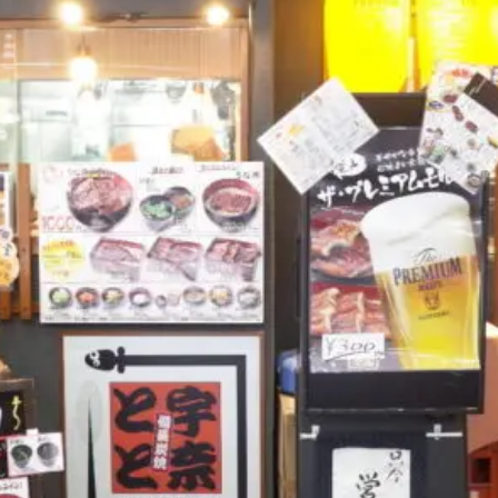
煮干しラーメン
鶏白湯ラーメン
担々麺
生姜ラーメン
カ
海老ラーメン
鯛ラーメン
辛いラーメン
台湾ラーメン
タ
酸辣湯麺
麻婆麺
牛骨ラーメン
喜多方ラーメン
京都ラーメ
トマトラーメン
沖縄そば
冷麺
そうめん
ビーフン
つ
油そば
まぜそば
うどん
カレーうどん
かすうどん
讃
久留米うどん
やわうどん
肉吸い
蕎麦
信州そば
つけ蕎
タ
チーズ
ナポリタン
焼きそば
皿うどん
ちゃんぽん
洋食
オムライス
エビフライ
アジフライ
カキフライ
焼肉
ホルモン
ラム肉
ステーキ
ハンバーグ
しゃ
生姜焼き
牛かつ
とんかつ
味噌かつ
トンテキ
焼きとん
焼き鳥
牛タン
くじら
餃子
魚
さんま
牡蠣
食
米
丼物
海鮮丼
天丼
かつ丼
親子丼
豚丼
えびめし
チャーハン
リゾット
レバニラ
中華粥
飯
麻婆豆腐
スンドゥブ
サムゲタン
コムタン
ソルロン
ールス
たこ焼き
お好み焼き
広島焼き
パン
ハンバーガ