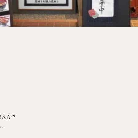
サンドイッチ
フルーツサンド
タマゴサンド
ケーキ
パンケ
ェ
たい焼き
豆花
バインミー
アボカド
とろろ
フ
フェ
喫茶店
珈琲
紅茶
お茶
タピオカ
チーズティ
スムージー
ワイン
レモンサワー
ワンコイン
バイキング
料理
沖縄料理
北京料理
広東料理
タイ料理
フレンチ
検索
せんか？
ん。