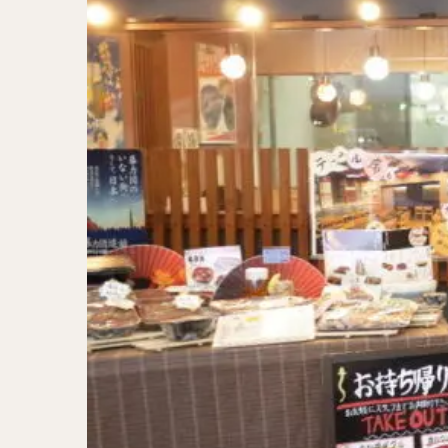
二郎系ラーメン
カレーラーメン
ワンタンメン
山形ラーメン
カレーつけ麺
稲庭うどん
サラダ
パス
ジャージャー麺
ガレット
肉
チキン南蛮
メンチカツ
ふかひれ
定
ローストビーフ丼
肉骨茶
魯肉
ビリヤニ
ミ