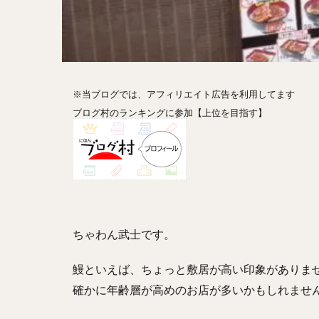
ホットドッグ
プリン
パフ
パエリア
カ
フルーツティー
※当ブログでは、アフィリエイト広告を利用してます
ビストロ
京
ブログ村のランキングに参加【上位を目指す】
閉店
ちゃわん武士です。
鰻といえば、ちょっと敷居が高い印象がありま
確かに年齢層が高めのお店が多いかもしれませ