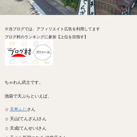
神楽坂
神田
神谷町
秋葉原
立ち食い
自由が丘
蒲田
虎ノ門
表参道
銀座
高円寺
高田馬場
麻布十番
代々木
目黒
※当ブログでは、アフィリエイト広告を利用してます
恵比寿
赤坂
丼もの
抹茶
牛丼
ブログ村のランキングに参加【上位を目指す】
ロールキャベツ
フレンチトースト
おにぎり
ビール
GHEE系カレー
スープ春雨
チョコレート
串かつ
水炊き
ビビンバ
クロワッサン
スイーツ
鴨肉
テイクアウト
デリバリー
ラーメンまとめ
焼肉まとめ
ちゃわん武士です。
ランチ
デカ盛り
立ち飲み
寿司
回転寿司
バラチラシ
いなり
豚汁
池袋で天ぷらといえば、
明太子
焼売
小籠包
煮込み
うなぎ
天丼ふじ
さん
鯖の味噌煮
おでん
もつ鍋
ちゃんこ鍋
天山(てんざん)さん
カレー
カレーライス
キーマカレー
天成(てんせい)さん
グリーンカレー
ドライカレー
カツカレー