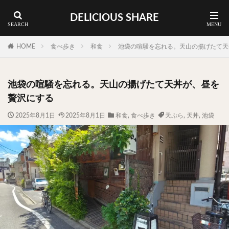
DELICIOUS SHARE
蕎麦
ラーメン
渋谷 ランチ
カレー
神谷町 ランチ
HOME
食べ歩き
和食
池袋の喧騒を忘れる。天山の揚げたて天
料理ジャンルから探す
池袋の喧騒を忘れる。天山の揚げたて天丼が、昼を
エリア・料理から探す
贅沢にする
カツサンド
タマゴ
三軒茶屋
上野
2025年8月1日
2025年8月1日
和食
,
食べ歩き
天ぷら
,
天丼
,
池袋
下北沢
中目黒
中野
五反田
人形町
代々木上原
代官山
六本木
原宿
品川
四ツ谷
大井町
大崎
大森
学芸大学
広尾
御徒町
御成門
御茶ノ水
新宿
新橋
本郷三丁目
東京
武蔵小山
水道橋
池尻大橋
池袋
浅草
浅草橋
浜松町
渋谷
田町
白金高輪
祐天寺
神保町