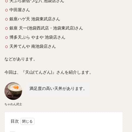
天ぷら新宿つな八 池袋店さん
スープカレー
マッサマンカレー
ステーキカレー
中田屋さん
ナン
ハヤシライス
天ぷら
串揚げ
銀座ハゲ天 池袋東武店さん
ラーメン
中華そば
醤油ラーメン
支那そば
銀座 天一(池袋西武店・池袋東武店)さん
塩ラーメン
味噌ラーメン
とんこつラーメン
博多天ぷら やまや 池袋店さん
魚介とんこつ
熊本ラーメン
家系ラーメン
天丼てんや 南池袋店さん
二郎系ラーメン
煮干しラーメン
鶏白湯ラーメン
担々麺
生姜ラーメン
カレー担々麺
などがあります。
カレーラーメン
海老ラーメン
鯛ラーメン
今回は、『天山(てんざん)』さんを紹介します。
辛いラーメン
台湾ラーメン
タンメン
ワンタンメン
酸辣湯麺
麻婆麺
牛骨ラーメン
満足度の高い天丼があります。
喜多方ラーメン
京都ラーメン
山形ラーメン
トマトラーメン
沖縄そば
冷麺
そうめん
ちゃわん武士
ビーフン
つけ麺
カレーつけ麺
油そば
まぜそば
うどん
カレーうどん
かすうどん
目次
讃岐うどん
稲庭うどん
久留米うどん