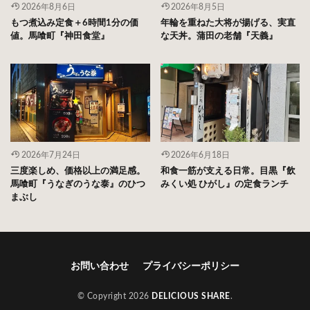
2026年8月6日
2026年8月5日
もつ煮込み定食＋6時間1分の価
年輪を重ねた大将が揚げる、実直
値。馬喰町『神田食堂』
な天丼。蒲田の老舗『天義』
2026年7月24日
2026年6月18日
三度楽しめ、価格以上の満足感。
和食一筋が支える日常。目黒『飲
馬喰町『うなぎのうな泰』のひつ
みくい処 ひがし』の定食ランチ
まぶし
お問い合わせ
プライバシーポリシー
© Copyright 2026
DELICIOUS SHARE
.