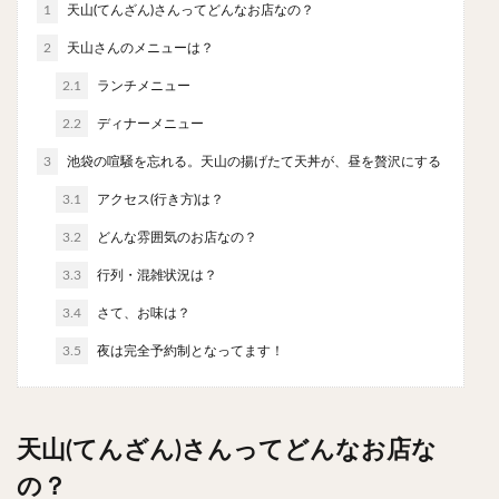
1
天山(てんざん)さんってどんなお店なの？
やわうどん
肉吸い
蕎麦
信州そば
つけ蕎麦
立ち食い蕎麦
サラダ
パスタ
2
天山さんのメニューは？
チーズ
ナポリタン
焼きそば
皿うどん
2.1
ランチメニュー
ちゃんぽん
パッタイ
ジャージャー麺
洋食
2.2
ディナーメニュー
オムライス
エビフライ
アジフライ
3
池袋の喧騒を忘れる。天山の揚げたて天丼が、昼を贅沢にする
カキフライ
ラザニア
ガレット
肉
焼肉
3.1
アクセス(行き方)は？
ホルモン
ラム肉
ステーキ
ハンバーグ
3.2
どんな雰囲気のお店なの？
しゃぶしゃぶ
唐揚げ
チキン南蛮
生姜焼き
3.3
行列・混雑状況は？
牛かつ
とんかつ
味噌かつ
トンテキ
3.4
焼きとん
さて、お味は？
とりかつ
メンチカツ
焼き鳥
牛タン
くじら
餃子
魚
さんま
3.5
夜は完全予約制となってます！
牡蠣
かつお節
ふかひれ
定食
米
丼物
海鮮丼
天丼
かつ丼
親子丼
天山(てんざん)さんってどんなお店な
豚丼
鰻丼
ローストビーフ丼
えびめし
チャーハン
リゾット
レバニラ
中華粥
の？