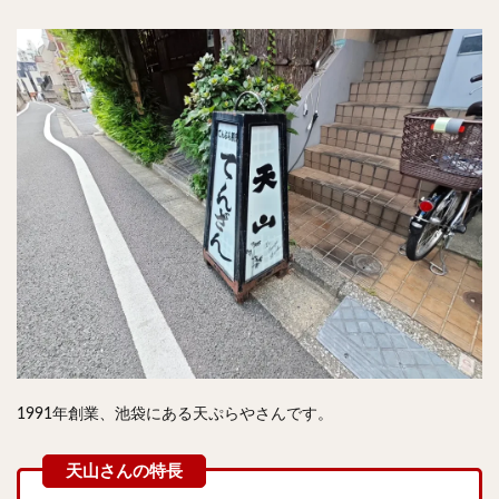
チキンライス
肉骨茶
魯肉飯
麻婆豆腐
スンドゥブ
サムゲタン
コムタン
ソルロンタン
ダルバート
ビリヤニ
ミールス
たこ焼き
お好み焼き
広島焼き
パン
ハンバーガー
ピザ
ホットドッグ
サンドイッチ
フルーツサンド
タマゴサンド
ケーキ
パンケーキ
アイス
プリン
パフェ
たい焼き
豆花
バインミー
アボカド
とろろ
フォー
ナシゴレン
パエリア
カフェ
喫茶店
珈琲
紅茶
お茶
タピオカ
チーズティー
フルーツティー
スムージー
ワイン
レモンサワー
ワンコイン
1991年創業、池袋にある天ぷらやさんです。
バイキング
食べ放題
ビストロ
京料理
沖縄料理
北京料理
広東料理
タイ料理
フレンチ
メキシカン
閉店