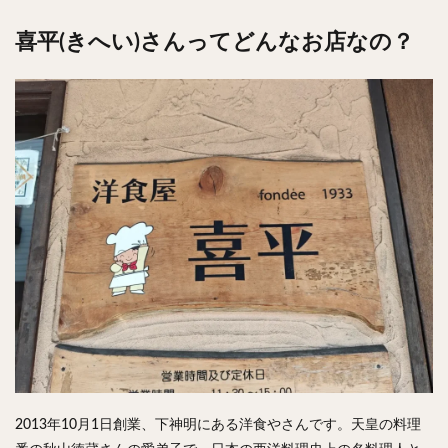
チキンライス
肉骨茶
魯肉飯
麻婆豆腐
喜平(きへい)さんってどんなお店なの？
スンドゥブ
サムゲタン
コムタン
ソルロンタン
ダルバート
ビリヤニ
ミールス
たこ焼き
お好み焼き
広島焼き
パン
ハンバーガー
ピザ
ホットドッグ
サンドイッチ
フルーツサンド
タマゴサンド
ケーキ
パンケーキ
アイス
プリン
パフェ
たい焼き
豆花
バインミー
アボカド
とろろ
フォー
ナシゴレン
パエリア
カフェ
喫茶店
珈琲
紅茶
お茶
タピオカ
チーズティー
フルーツティー
スムージー
ワイン
レモンサワー
ワンコイン
バイキング
食べ放題
ビストロ
京料理
沖縄料理
北京料理
広東料理
タイ料理
2013年10月1日創業、下神明にある洋食やさんです。天皇の料理
フレンチ
メキシカン
閉店