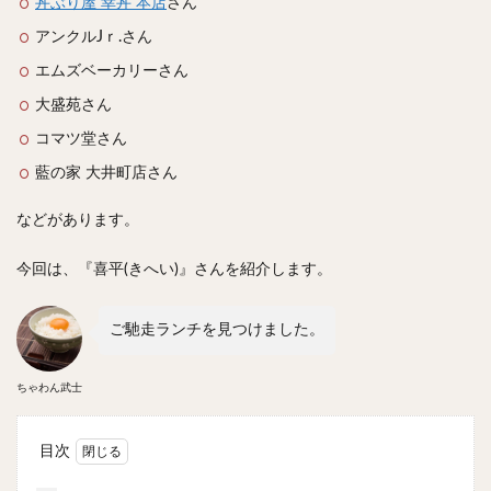
丼ぶり屋 幸丼 本店
さん
スープカレー
マッサマンカレー
ステーキカレー
アンクルJｒ.さん
ナン
ハヤシライス
天ぷら
串揚げ
エムズベーカリーさん
ラーメン
中華そば
醤油ラーメン
支那そば
大盛苑さん
塩ラーメン
味噌ラーメン
とんこつラーメン
コマツ堂さん
魚介とんこつ
熊本ラーメン
家系ラーメン
藍の家 大井町店さん
二郎系ラーメン
煮干しラーメン
鶏白湯ラーメン
担々麺
生姜ラーメン
カレー担々麺
などがあります。
カレーラーメン
海老ラーメン
鯛ラーメン
今回は、『喜平(きへい)』さんを紹介します。
辛いラーメン
台湾ラーメン
タンメン
ワンタンメン
酸辣湯麺
麻婆麺
牛骨ラーメン
ご馳走ランチを見つけました。
喜多方ラーメン
京都ラーメン
山形ラーメン
トマトラーメン
沖縄そば
冷麺
そうめん
ちゃわん武士
ビーフン
つけ麺
カレーつけ麺
油そば
まぜそば
うどん
カレーうどん
かすうどん
目次
讃岐うどん
稲庭うどん
久留米うどん