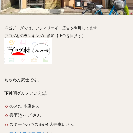
神楽坂
神田
神谷町
秋葉原
立ち食い
自由が丘
蒲田
虎ノ門
表参道
銀座
高円寺
高田馬場
麻布十番
代々木
目黒
※当ブログでは、アフィリエイト広告を利用してます
恵比寿
赤坂
丼もの
抹茶
牛丼
ブログ村のランキングに参加【上位を目指す】
ロールキャベツ
フレンチトースト
おにぎり
ビール
GHEE系カレー
スープ春雨
チョコレート
串かつ
水炊き
ビビンバ
クロワッサン
スイーツ
鴨肉
テイクアウト
デリバリー
ラーメンまとめ
焼肉まとめ
ちゃわん武士です。
ランチ
デカ盛り
立ち飲み
寿司
回転寿司
バラチラシ
いなり
豚汁
下神明グルメといえば、
明太子
焼売
小籠包
煮込み
うなぎ
のスた 本店さん
鯖の味噌煮
おでん
もつ鍋
ちゃんこ鍋
喜平(きへい)さん
カレー
カレーライス
キーマカレー
ステーキハウスB&M 大井本店さん
グリーンカレー
ドライカレー
カツカレー