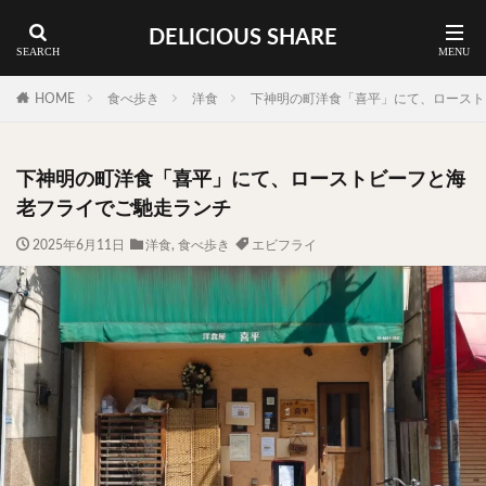
DELICIOUS SHARE
蕎麦
ラーメン
渋谷 ランチ
カレー
神谷町 ランチ
HOME
食べ歩き
洋食
下神明の町洋食「喜平」にて、ロースト
料理ジャンルから探す
下神明の町洋食「喜平」にて、ローストビーフと海
エリア・料理から探す
老フライでご馳走ランチ
カツサンド
タマゴ
三軒茶屋
上野
2025年6月11日
洋食
,
食べ歩き
エビフライ
下北沢
中目黒
中野
五反田
人形町
代々木上原
代官山
六本木
原宿
品川
四ツ谷
大井町
大崎
大森
学芸大学
広尾
御徒町
御成門
御茶ノ水
新宿
新橋
本郷三丁目
東京
武蔵小山
水道橋
池尻大橋
池袋
浅草
浅草橋
浜松町
渋谷
田町
白金高輪
祐天寺
神保町