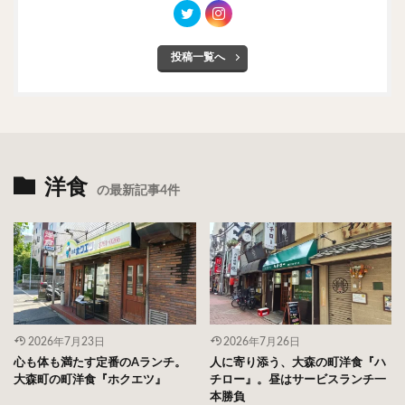
投稿一覧へ
洋食
の最新記事4件
2026年7月23日
2026年7月26日
心も体も満たす定番のAランチ。
人に寄り添う、大森の町洋食『ハ
大森町の町洋食『ホクエツ』
チロー』。昼はサービスランチ一
本勝負