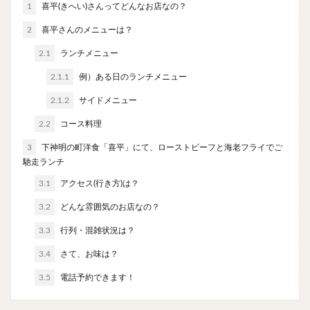
1
喜平(きへい)さんってどんなお店なの？
やわうどん
肉吸い
蕎麦
信州そば
つけ蕎麦
立ち食い蕎麦
サラダ
パスタ
2
喜平さんのメニューは？
チーズ
ナポリタン
焼きそば
皿うどん
2.1
ランチメニュー
ちゃんぽん
パッタイ
ジャージャー麺
洋食
2.1.1
例）ある日のランチメニュー
オムライス
エビフライ
アジフライ
2.1.2
サイドメニュー
カキフライ
ラザニア
ガレット
肉
焼肉
2.2
コース料理
ホルモン
ラム肉
ステーキ
ハンバーグ
3
下神明の町洋食「喜平」にて、ローストビーフと海老フライでご
しゃぶしゃぶ
唐揚げ
チキン南蛮
生姜焼き
馳走ランチ
牛かつ
とんかつ
味噌かつ
トンテキ
3.1
アクセス(行き方)は？
焼きとん
とりかつ
メンチカツ
焼き鳥
3.2
どんな雰囲気のお店なの？
牛タン
くじら
餃子
魚
さんま
3.3
行列・混雑状況は？
牡蠣
かつお節
ふかひれ
定食
米
3.4
さて、お味は？
丼物
海鮮丼
天丼
かつ丼
親子丼
3.5
豚丼
電話予約できます！
鰻丼
ローストビーフ丼
えびめし
チャーハン
リゾット
レバニラ
中華粥