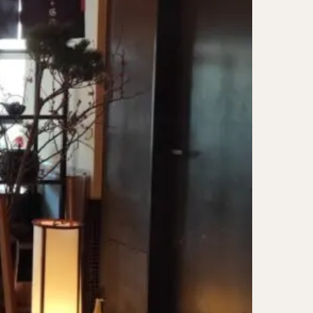
レー担々麺
ンメン
ン
け麺
岐うどん
麦
立ち食い蕎麦
パッタイ
ラザニア
ぶしゃぶ
唐揚げ
とりかつ
かつお節
鰻丼
チキンライス
タン
ダルバート
ー
ピザ