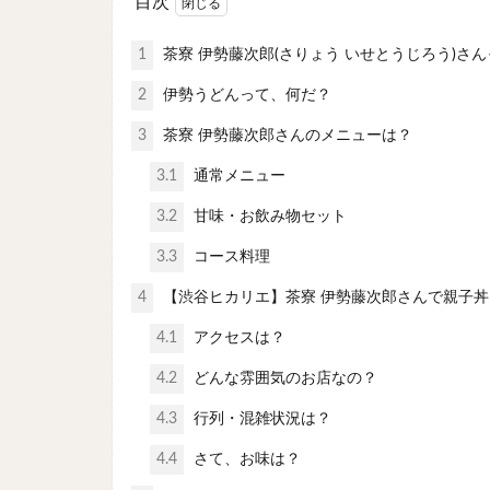
目次
1
茶寮 伊勢藤次郎(さりょう いせとうじろう)さ
2
伊勢うどんって、何だ？
3
茶寮 伊勢藤次郎さんのメニューは？
3.1
通常メニュー
3.2
甘味・お飲み物セット
3.3
コース料理
4
【渋谷ヒカリエ】茶寮 伊勢藤次郎さんで親子
4.1
アクセスは？
4.2
どんな雰囲気のお店なの？
4.3
行列・混雑状況は？
4.4
さて、お味は？