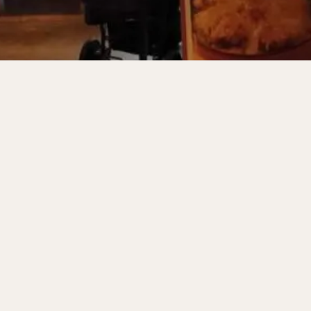
サンドイッチ
フルーツサンド
タマゴサンド
ケーキ
パンケ
ェ
たい焼き
豆花
バインミー
アボカド
とろろ
フ
フェ
喫茶店
珈琲
紅茶
お茶
タピオカ
チーズティ
スムージー
ワイン
レモンサワー
ワンコイン
バイキング
料理
沖縄料理
北京料理
広東料理
タイ料理
フレンチ
検索