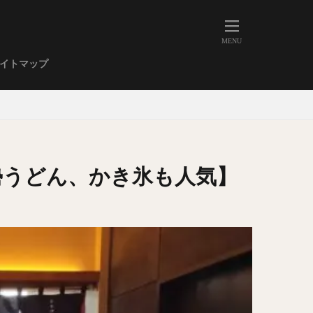
人形町
大森
学芸大学
イトマップ
武蔵小山
金高輪
祐天寺
虎ノ門
赤坂
丼もの
EE系カレー
勢うどん、かき氷も人気】
イーツ
鴨肉
立ち飲み
煮込み
キーマカレー
ステーキカレー
支那そば
家系ラーメン