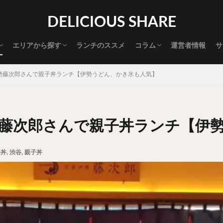
渋谷グルメ
新宿グルメ
代々木グルメ
三軒茶屋グルメ
恵比寿グルメ
中目黒グルメ
広尾グルメ
麻布十番グルメ
目黒グルメ
五反田グルメ
赤坂グルメ
神保町グルメ
新橋グルメ
銀座グルメ
神田グルメ
秋葉原グルメ
御徒町グルメ
上野グルメ
食べ歩き道
探す
DELICIOUS SHARE
タマゴ
三軒茶屋
上野
下北沢
中目黒
中野
五反田
代官山
六本木
原宿
品川
四ツ谷
大井町
大崎
エリアから探す
ランチのススメ
コラム
運営者情報
サ
御成門
御茶ノ水
新宿
新橋
本郷三丁目
東京
渋谷グルメ
新宿グルメ
代々木グルメ
三軒茶屋グルメ
恵比寿グルメ
中目黒グルメ
広尾グルメ
麻布十番グルメ
目黒グルメ
五反田グルメ
赤坂グルメ
神保町グルメ
新橋グルメ
銀座グルメ
神田グルメ
秋葉原グルメ
御徒町グルメ
上野グルメ
食べ歩き道
大橋
池袋
浅草
浅草橋
浜松町
渋谷
田町
白
勢藤次郎さんで親子丼ランチ【伊勢うどん、かき氷も人気】
坂
神田
神谷町
秋葉原
立ち食い
自由が丘
蒲田
高円寺
高田馬場
麻布十番
代々木
目黒
恵比寿
ロールキャベツ
フレンチトースト
おにぎり
ビール
GH
勢藤次郎さんで親子丼ランチ【伊
チョコレート
串かつ
水炊き
ビビンバ
クロワッサン
ス
デリバリー
ラーメンまとめ
焼肉まとめ
ランチ
デカ盛り
つ丼
,
渋谷
,
親子丼
司
バラチラシ
いなり
豚汁
明太子
焼売
小籠包
味噌煮
おでん
もつ鍋
ちゃんこ鍋
カレー
カレーライス
ドライカレー
カツカレー
スープカレー
マッサマンカレー
ライス
天ぷら
串揚げ
ラーメン
中華そば
醤油ラーメン
味噌ラーメン
とんこつラーメン
魚介とんこつ
熊本ラーメン