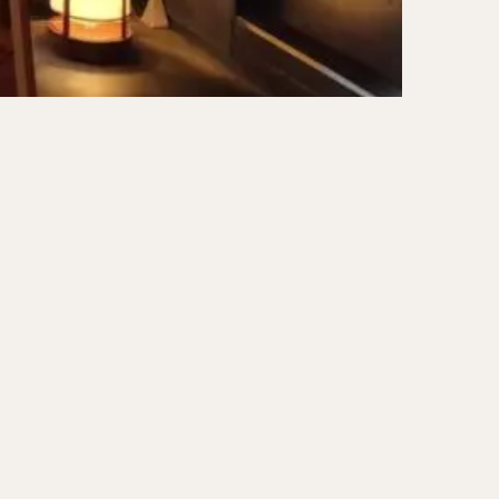
ーキ
アイス
ォー
ナシゴレン
ー
食べ放題
メキシカン