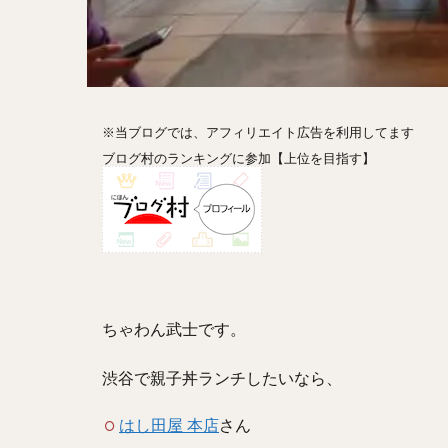
ホットドッグ
プリン
パフ
パエリア
カ
フルーツティー
※当ブログでは、アフィリエイト広告を利用してます
ビストロ
京
ブログ村のランキングに参加【上位を目指す】
閉店
ちゃわん武士です。
渋谷で親子丼ランチしたいなら、
はし田屋 本店
さん