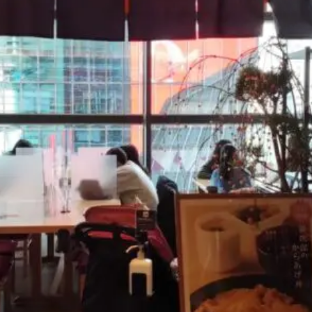
煮干しラーメン
鶏白湯ラーメン
担々麺
生姜ラーメン
カ
海老ラーメン
鯛ラーメン
辛いラーメン
台湾ラーメン
タ
酸辣湯麺
麻婆麺
牛骨ラーメン
喜多方ラーメン
京都ラーメ
トマトラーメン
沖縄そば
冷麺
そうめん
ビーフン
つ
油そば
まぜそば
うどん
カレーうどん
かすうどん
讃
久留米うどん
やわうどん
肉吸い
蕎麦
信州そば
つけ蕎
タ
チーズ
ナポリタン
焼きそば
皿うどん
ちゃんぽん
洋食
オムライス
エビフライ
アジフライ
カキフライ
焼肉
ホルモン
ラム肉
ステーキ
ハンバーグ
しゃ
生姜焼き
牛かつ
とんかつ
味噌かつ
トンテキ
焼きとん
焼き鳥
牛タン
くじら
餃子
魚
さんま
牡蠣
食
米
丼物
海鮮丼
天丼
かつ丼
親子丼
豚丼
えびめし
チャーハン
リゾット
レバニラ
中華粥
飯
麻婆豆腐
スンドゥブ
サムゲタン
コムタン
ソルロン
ールス
たこ焼き
お好み焼き
広島焼き
パン
ハンバーガ