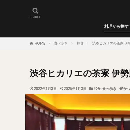
和食
洋食
カレー
ラーメン
うどん
蕎麦
肉料理
世界の料理
カフェ
エリア・料理から
カツサンド
代々木上原
料理から探す
広尾
御徒町
和食
洋食
カレー
ラーメン
うどん
蕎麦
肉料理
世界の料理
カフェ
水道橋
池尻
食べ歩き
和食
渋谷ヒカリエの茶寮 伊
HOME
神保町
神楽
表参道
銀座
抹茶
牛丼
渋谷ヒカリエの茶寮 伊
スープ春雨
テイクアウト
2022年1月3日
2025年1月3日
和食
,
食べ歩き
か
寿司
回転寿
うなぎ
鯖の
グリーンカレー
ナン
ハヤシ
塩ラーメン