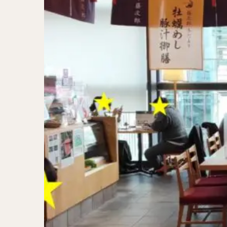
二郎系ラーメン
カレーラーメン
ワンタンメン
山形ラーメン
カレーつけ麺
稲庭うどん
サラダ
パス
ジャージャー麺
ガレット
肉
チキン南蛮
メンチカツ
ふかひれ
定
ローストビーフ丼
肉骨茶
魯肉
ビリヤニ
ミ