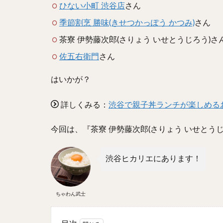
ひない小町 渋谷店
さん
季節割烹 勝味(きせつかっぽう かつみ)
さん
茶寮 伊勢藤次郎(さりょう いせとうじろう)さ
佐五右衛門
さん
はいかが？
詳しくみる：
渋谷で親子丼ランチが楽しめる
今回は、『茶寮 伊勢藤次郎(さりょう いせとう
渋谷ヒカリエにあります！
ちゃわん武士