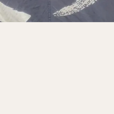
サンドイッチ
フルーツサンド
タマゴサンド
ケーキ
パンケ
ェ
たい焼き
豆花
バインミー
アボカド
とろろ
フ
フェ
喫茶店
珈琲
紅茶
お茶
タピオカ
チーズティ
スムージー
ワイン
レモンサワー
ワンコイン
バイキング
料理
沖縄料理
北京料理
広東料理
タイ料理
フレンチ
検索