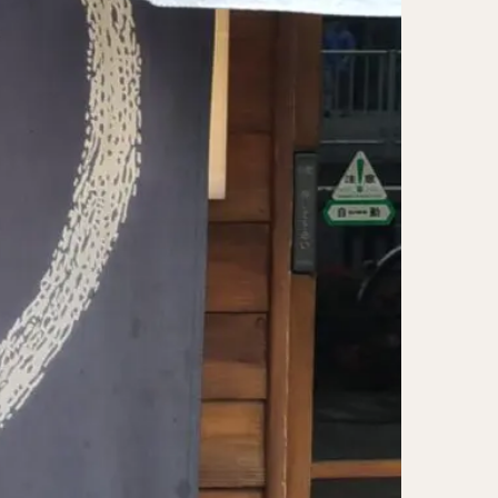
レー担々麺
ンメン
ン
け麺
岐うどん
麦
立ち食い蕎麦
パッタイ
ラザニア
ぶしゃぶ
唐揚げ
とりかつ
かつお節
鰻丼
チキンライス
タン
ダルバート
ー
ピザ