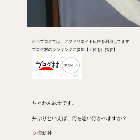
ホットドッグ
プリン
パフ
パエリア
カ
フルーツティー
※当ブログでは、アフィリエイト広告を利用してます
ビストロ
京
ブログ村のランキングに参加【上位を目指す】
閉店
ちゃわん武士です。
丼ぶりといえば、何を思い浮かべますか？
海鮮丼