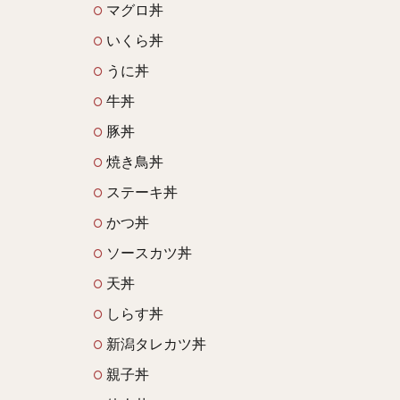
マグロ丼
いくら丼
うに丼
牛丼
豚丼
焼き鳥丼
ステーキ丼
かつ丼
ソースカツ丼
天丼
しらす丼
新潟タレカツ丼
親子丼