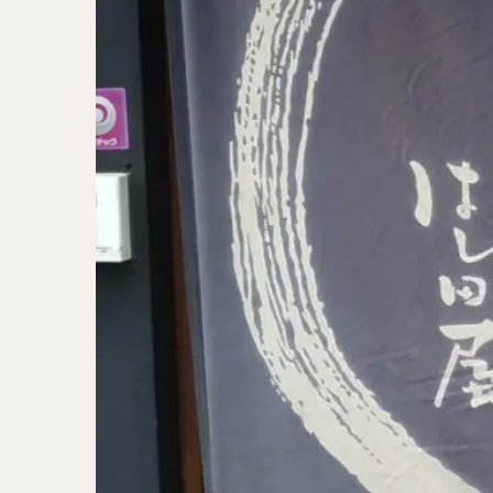
二郎系ラーメン
カレーラーメン
ワンタンメン
山形ラーメン
カレーつけ麺
稲庭うどん
サラダ
パス
ジャージャー麺
ガレット
肉
チキン南蛮
メンチカツ
ふかひれ
定
ローストビーフ丼
肉骨茶
魯肉
ビリヤニ
ミ