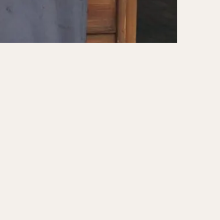
ーキ
アイス
ォー
ナシゴレン
ー
食べ放題
メキシカン