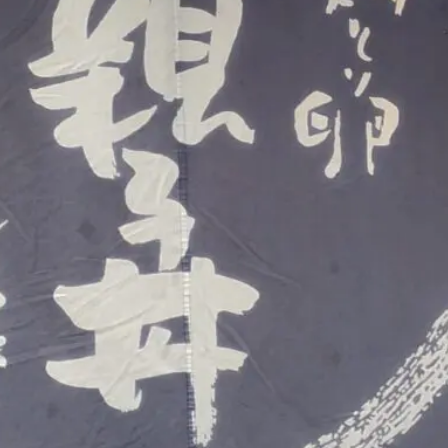
煮干しラーメン
鶏白湯ラーメン
担々麺
生姜ラーメン
カ
海老ラーメン
鯛ラーメン
辛いラーメン
台湾ラーメン
タ
酸辣湯麺
麻婆麺
牛骨ラーメン
喜多方ラーメン
京都ラーメ
トマトラーメン
沖縄そば
冷麺
そうめん
ビーフン
つ
油そば
まぜそば
うどん
カレーうどん
かすうどん
讃
久留米うどん
やわうどん
肉吸い
蕎麦
信州そば
つけ蕎
タ
チーズ
ナポリタン
焼きそば
皿うどん
ちゃんぽん
洋食
オムライス
エビフライ
アジフライ
カキフライ
焼肉
ホルモン
ラム肉
ステーキ
ハンバーグ
しゃ
生姜焼き
牛かつ
とんかつ
味噌かつ
トンテキ
焼きとん
焼き鳥
牛タン
くじら
餃子
魚
さんま
牡蠣
食
米
丼物
海鮮丼
天丼
かつ丼
親子丼
豚丼
えびめし
チャーハン
リゾット
レバニラ
中華粥
飯
麻婆豆腐
スンドゥブ
サムゲタン
コムタン
ソルロン
ールス
たこ焼き
お好み焼き
広島焼き
パン
ハンバーガ