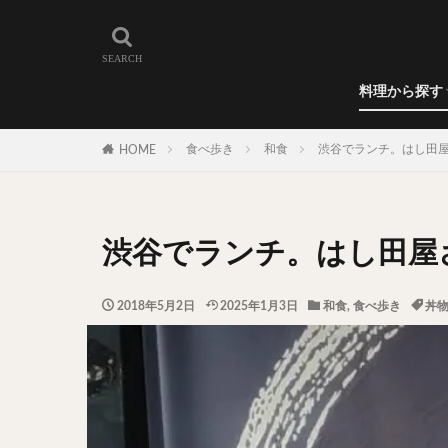
和食
洋食
カレー
ラーメン
うどん
蕎麦
肉料理
世界の料理
カフェ
エリア・料理から
カツサンド
代々木上原
料理から探す
広尾
御徒町
和食
洋食
カレー
ラーメン
うどん
蕎麦
肉料理
世界の料理
カフェ
水道橋
池尻
食べ歩き
和食
渋谷でランチ。はし田
HOME
神保町
神楽
表参道
銀座
抹茶
牛丼
渋谷でランチ。はし田屋
スープ春雨
テイクアウト
2018年5月2日
2025年1月3日
和食
,
食べ歩き
丼
寿司
回転寿
うなぎ
鯖の
グリーンカレー
ナン
ハヤシ
塩ラーメン