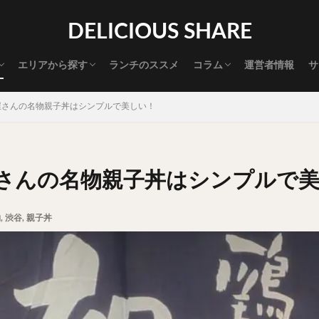
渋谷グルメ
新宿グルメ
代々木グルメ
三軒茶屋グルメ
恵比寿グルメ
中目黒グルメ
広尾グルメ
麻布十番グルメ
目黒グルメ
五反田グルメ
赤坂グルメ
神保町グルメ
新橋グルメ
銀座グルメ
神田グルメ
秋葉原グルメ
御徒町グルメ
上野グルメ
食べ歩き道
探す
DELICIOUS SHARE
タマゴ
三軒茶屋
上野
下北沢
中目黒
中野
五反田
代官山
六本木
原宿
品川
四ツ谷
大井町
大崎
エリアから探す
ランチのススメ
コラム
運営者情報
サ
御成門
御茶ノ水
新宿
新橋
本郷三丁目
東京
渋谷グルメ
新宿グルメ
代々木グルメ
三軒茶屋グルメ
恵比寿グルメ
中目黒グルメ
広尾グルメ
麻布十番グルメ
目黒グルメ
五反田グルメ
赤坂グルメ
神保町グルメ
新橋グルメ
銀座グルメ
神田グルメ
秋葉原グルメ
御徒町グルメ
上野グルメ
食べ歩き道
大橋
池袋
浅草
浅草橋
浜松町
渋谷
田町
白
屋さんの名物親子丼はシンプルで美しい！
坂
神田
神谷町
秋葉原
立ち食い
自由が丘
蒲田
高円寺
高田馬場
麻布十番
代々木
目黒
恵比寿
ロールキャベツ
フレンチトースト
おにぎり
ビール
GH
さんの名物親子丼はシンプルで
チョコレート
串かつ
水炊き
ビビンバ
クロワッサン
ス
デリバリー
ラーメンまとめ
焼肉まとめ
ランチ
デカ盛り
物
,
渋谷
,
親子丼
司
バラチラシ
いなり
豚汁
明太子
焼売
小籠包
味噌煮
おでん
もつ鍋
ちゃんこ鍋
カレー
カレーライス
ドライカレー
カツカレー
スープカレー
マッサマンカレー
ライス
天ぷら
串揚げ
ラーメン
中華そば
醤油ラーメン
味噌ラーメン
とんこつラーメン
魚介とんこつ
熊本ラーメン