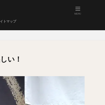
人形町
大森
学芸大学
イトマップ
武蔵小山
金高輪
祐天寺
虎ノ門
赤坂
丼もの
EE系カレー
美しい！
イーツ
鴨肉
立ち飲み
煮込み
キーマカレー
ステーキカレー
支那そば
家系ラーメン