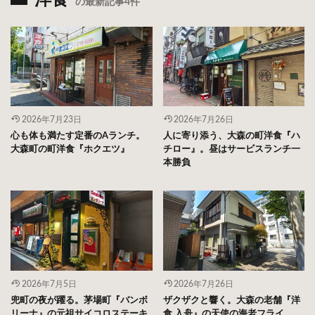
洋食
の最新記事4件
2026年7月23日
2026年7月26日
心も体も満たす定番のAランチ。
人に寄り添う、大森の町洋食『ハ
大森町の町洋食『ホクエツ』
チロー』。昼はサービスランチ一
本勝負
2026年7月5日
2026年7月26日
兜町の夜が躍る。茅場町『バンボ
ザクザクと響く。大森の老舗『洋
リーナ』の元祖サイコロステーキ
食 入舟』の天使の海老フライ