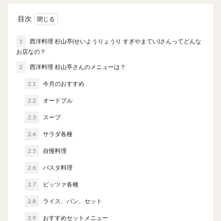
やわうどん
肉吸い
蕎麦
信州そば
目次
つけ蕎麦
立ち食い蕎麦
サラダ
パスタ
チーズ
ナポリタン
焼きそば
皿うどん
1
西洋料理 杉山亭(せいようりょうり すぎやまてい)さんってどんな
ちゃんぽん
パッタイ
ジャージャー麺
洋食
お店なの？
オムライス
エビフライ
アジフライ
2
西洋料理 杉山亭さんのメニューは？
カキフライ
ラザニア
ガレット
肉
焼肉
2.1
今月のおすすめ
ホルモン
ラム肉
ステーキ
ハンバーグ
2.2
オードブル
しゃぶしゃぶ
唐揚げ
チキン南蛮
生姜焼き
2.3
スープ
牛かつ
とんかつ
味噌かつ
トンテキ
2.4
サラダ各種
焼きとん
とりかつ
メンチカツ
焼き鳥
2.5
自慢料理
牛タン
くじら
餃子
魚
さんま
2.6
パスタ料理
牡蠣
かつお節
ふかひれ
定食
米
丼物
海鮮丼
天丼
かつ丼
親子丼
2.7
ピッツァ各種
豚丼
鰻丼
ローストビーフ丼
えびめし
2.8
ライス、パン、セット
チャーハン
リゾット
レバニラ
中華粥
2.9
おすすめセットメニュー