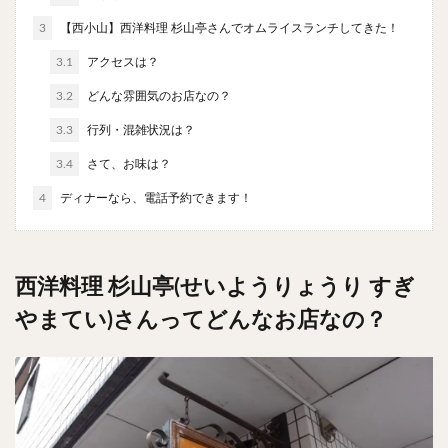
チキンライス
肉骨茶
魯肉飯
麻婆豆腐
3
【西小山】西洋料理 杉山亭さんでオムライスランチしてきた！
スンドゥブ
サムゲタン
コムタン
3.1
アクセスは？
ソルロンタン
ダルバート
ビリヤニ
ミールス
3.2
どんな雰囲気のお店なの？
たこ焼き
お好み焼き
広島焼き
パン
3.3
行列・混雑状況は？
ハンバーガー
ピザ
ホットドッグ
サンドイッチ
フルーツサンド
タマゴサンド
3.4
さて、お味は？
ケーキ
パンケーキ
アイス
プリン
4
ディナーなら、電話予約できます！
パフェ
たい焼き
豆花
バインミー
アボカド
とろろ
フォー
ナシゴレン
西洋料理 杉山亭(せいようりょうり すぎ
パエリア
カフェ
喫茶店
珈琲
紅茶
お茶
タピオカ
チーズティー
フルーツティー
やまてい)さんってどんなお店なの？
スムージー
ワイン
レモンサワー
ワンコイン
バイキング
食べ放題
ビストロ
京料理
沖縄料理
北京料理
広東料理
タイ料理
フレンチ
メキシカン
閉店