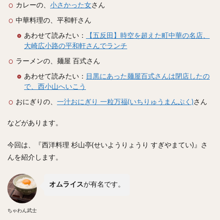
スープカレー
マッサマンカレー
ステーキカレー
カレーの、
小さかった女
さん
ナン
ハヤシライス
天ぷら
串揚げ
中華料理の、平和軒さん
ラーメン
中華そば
醤油ラーメン
支那そば
あわせて読みたい：
【五反田】時空を超えた町中華の名店、
大崎広小路の平和軒さんでランチ
塩ラーメン
味噌ラーメン
とんこつラーメン
ラーメンの、麺屋 百式さん
魚介とんこつ
熊本ラーメン
家系ラーメン
あわせて読みたい：
目黒にあった麺屋百式さんは閉店したの
二郎系ラーメン
煮干しラーメン
鶏白湯ラーメン
で、西小山へいこう
担々麺
生姜ラーメン
カレー担々麺
おにぎりの、
一汁おにぎり 一粒万福(いちりゅうまんぷく)
さん
カレーラーメン
海老ラーメン
鯛ラーメン
辛いラーメン
台湾ラーメン
タンメン
などがあります。
ワンタンメン
酸辣湯麺
麻婆麺
牛骨ラーメン
今回は、『西洋料理 杉山亭(せいようりょうり すぎやまてい)』さ
喜多方ラーメン
京都ラーメン
山形ラーメン
んを紹介します。
トマトラーメン
沖縄そば
冷麺
そうめん
ビーフン
つけ麺
カレーつけ麺
油そば
オムライス
が有名です。
まぜそば
うどん
カレーうどん
かすうどん
讃岐うどん
稲庭うどん
久留米うどん
ちゃわん武士