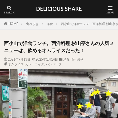
DELICIOUS SHARE
蕎麦
ラーメン
渋谷 ランチ
カレー
神谷町 ランチ
HOME
食べ歩き
洋食
西小山で洋食ランチ。西洋料理 杉山亭
料理ジャンルから探す
西小山で洋食ランチ。西洋料理 杉山亭さんの人気メ
エリア・料理から探す
ニューは、飲めるオムライスだった！
カツサンド
タマゴ
三軒茶屋
上野
2021年9月13日
2025年1月14日
洋食
,
食べ歩き
オムライス
,
カレーライス
,
ハンバーグ
下北沢
中目黒
中野
五反田
人形町
代々木上原
代官山
六本木
原宿
品川
四ツ谷
大井町
大崎
大森
学芸大学
広尾
御徒町
御成門
御茶ノ水
新宿
新橋
本郷三丁目
東京
武蔵小山
水道橋
池尻大橋
池袋
浅草
浅草橋
浜松町
渋谷
田町
白金高輪
祐天寺
神保町