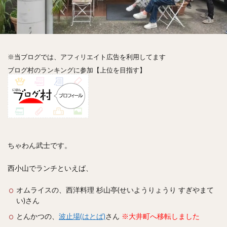
神楽坂
神田
神谷町
秋葉原
立ち食い
自由が丘
蒲田
虎ノ門
表参道
銀座
高円寺
高田馬場
麻布十番
代々木
目黒
恵比寿
赤坂
丼もの
抹茶
牛丼
※当ブログでは、アフィリエイト広告を利用してます
ロールキャベツ
フレンチトースト
おにぎり
ブログ村のランキングに参加【上位を目指す】
ビール
GHEE系カレー
スープ春雨
チョコレート
串かつ
水炊き
ビビンバ
クロワッサン
スイーツ
鴨肉
テイクアウト
デリバリー
ラーメンまとめ
焼肉まとめ
ランチ
デカ盛り
立ち飲み
寿司
ちゃわん武士です。
回転寿司
バラチラシ
いなり
豚汁
西小山でランチといえば、
明太子
焼売
小籠包
煮込み
うなぎ
鯖の味噌煮
おでん
もつ鍋
ちゃんこ鍋
オムライスの、西洋料理 杉山亭(せいようりょうり すぎやまて
い)さん
カレー
カレーライス
キーマカレー
とんかつの、
グリーンカレー
波止場(はとば)
ドライカレー
さん
※大井町へ移転しました
カツカレー