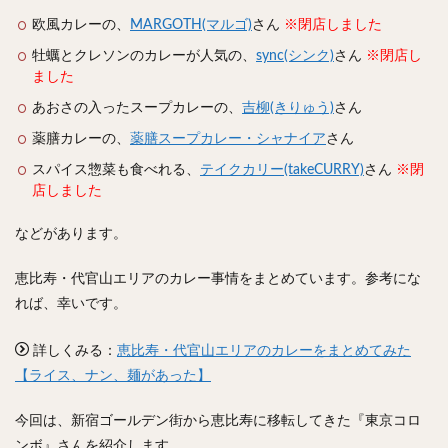
スープカレー
マッサマンカレー
ステーキカレー
欧風カレーの、
MARGOTH(マルゴ)
さん
※閉店しました
ナン
ハヤシライス
天ぷら
串揚げ
牡蠣とクレソンのカレーが人気の、
sync(シンク)
さん
※閉店し
ラーメン
中華そば
醤油ラーメン
支那そば
ました
塩ラーメン
味噌ラーメン
とんこつラーメン
あおさの入ったスープカレーの、
吉柳(きりゅう)
さん
魚介とんこつ
熊本ラーメン
家系ラーメン
薬膳カレーの、
薬膳スープカレー・シャナイア
さん
二郎系ラーメン
煮干しラーメン
鶏白湯ラーメン
スパイス惣菜も食べれる、
テイクカリー(takeCURRY)
さん
※閉
担々麺
生姜ラーメン
カレー担々麺
店しました
カレーラーメン
海老ラーメン
鯛ラーメン
などがあります。
辛いラーメン
台湾ラーメン
タンメン
恵比寿・代官山エリアのカレー事情をまとめています。参考にな
ワンタンメン
酸辣湯麺
麻婆麺
牛骨ラーメン
れば、幸いです。
喜多方ラーメン
京都ラーメン
山形ラーメン
トマトラーメン
沖縄そば
冷麺
そうめん
詳しくみる：
恵比寿・代官山エリアのカレーをまとめてみた
ビーフン
つけ麺
カレーつけ麺
油そば
【ライス、ナン、麺があった】
まぜそば
うどん
カレーうどん
かすうどん
今回は、新宿ゴールデン街から恵比寿に移転してきた『東京コロ
讃岐うどん
稲庭うどん
久留米うどん
ンボ』さんを紹介します。