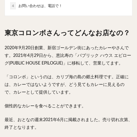
チキンライス
肉骨茶
魯肉飯
麻婆豆腐
4
お問い合わせは、電話で！
スンドゥブ
サムゲタン
コムタン
ソルロンタン
ダルバート
ビリヤニ
ミールス
東京コロンボさんってどんなお店なの？
たこ焼き
お好み焼き
広島焼き
パン
ハンバーガー
ピザ
ホットドッグ
2020年9月20日創業、新宿ゴールデン街にあったカレーやさんで
サンドイッチ
フルーツサンド
タマゴサンド
す。2021年4月29日から、恵比寿の「パブリック ハウス エピロー
ケーキ
パンケーキ
アイス
プリン
グ(PUBLIC HOUSE EPILOGUE)」に移転して、営業してます。
パフェ
たい焼き
豆花
バインミー
「コロンボ」というのは、カリブ海の島の郷土料理です。正確に
アボカド
とろろ
フォー
ナシゴレン
は、カレーではないようですが、どう見てもカレーに見えるの
パエリア
カフェ
喫茶店
珈琲
紅茶
で、カレーとして提供しています。
お茶
タピオカ
チーズティー
フルーツティー
スムージー
ワイン
レモンサワー
ワンコイン
個性的なカレーを食べることができます。
バイキング
食べ放題
ビストロ
京料理
最近、おとなの週末2021年6月に掲載されました。売り切れ次第、
沖縄料理
北京料理
広東料理
タイ料理
終了となります。
フレンチ
メキシカン
閉店