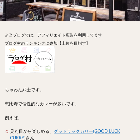
神楽坂
神田
神谷町
秋葉原
立ち食い
自由が丘
蒲田
虎ノ門
表参道
銀座
高円寺
高田馬場
麻布十番
代々木
目黒
恵比寿
赤坂
丼もの
抹茶
牛丼
※当ブログでは、アフィリエイト広告を利用してます
ロールキャベツ
フレンチトースト
おにぎり
ブログ村のランキングに参加【上位を目指す】
ビール
GHEE系カレー
スープ春雨
チョコレート
串かつ
水炊き
ビビンバ
クロワッサン
スイーツ
鴨肉
テイクアウト
デリバリー
ラーメンまとめ
焼肉まとめ
ランチ
デカ盛り
立ち飲み
寿司
ちゃわん武士です。
回転寿司
バラチラシ
いなり
豚汁
恵比寿で個性的なカレーが多いです。
明太子
焼売
小籠包
煮込み
うなぎ
鯖の味噌煮
おでん
もつ鍋
ちゃんこ鍋
例えば、
カレー
カレーライス
キーマカレー
見た目から楽しめる、
グッドラックカリー(GOOD LUCK
グリーンカレー
ドライカレー
カツカレー
CURRY)
さん