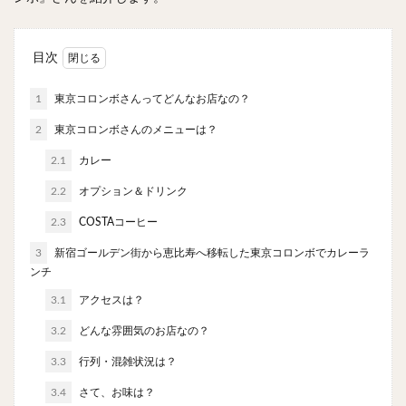
やわうどん
肉吸い
蕎麦
信州そば
つけ蕎麦
立ち食い蕎麦
サラダ
パスタ
目次
チーズ
ナポリタン
焼きそば
皿うどん
ちゃんぽん
パッタイ
ジャージャー麺
洋食
1
東京コロンボさんってどんなお店なの？
オムライス
エビフライ
アジフライ
2
東京コロンボさんのメニューは？
カキフライ
ラザニア
ガレット
肉
焼肉
2.1
カレー
ホルモン
ラム肉
ステーキ
ハンバーグ
2.2
オプション＆ドリンク
しゃぶしゃぶ
唐揚げ
チキン南蛮
生姜焼き
2.3
COSTAコーヒー
牛かつ
とんかつ
味噌かつ
トンテキ
3
新宿ゴールデン街から恵比寿へ移転した東京コロンボでカレーラ
焼きとん
とりかつ
メンチカツ
焼き鳥
ンチ
牛タン
くじら
餃子
魚
さんま
3.1
アクセスは？
牡蠣
かつお節
ふかひれ
定食
米
3.2
どんな雰囲気のお店なの？
丼物
海鮮丼
天丼
かつ丼
親子丼
3.3
行列・混雑状況は？
豚丼
鰻丼
ローストビーフ丼
えびめし
チャーハン
リゾット
レバニラ
中華粥
3.4
さて、お味は？