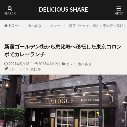
DELICIOUS SHARE
蕎麦
ラーメン
渋谷 ランチ
カレー
神谷町 ランチ
HOME
食べ歩き
カレー
新宿ゴールデン街から恵比寿へ移転し
料理ジャンルから探す
新宿ゴールデン街から恵比寿へ移転した東京コロン
エリア・料理から探す
ボでカレーランチ
カツサンド
タマゴ
三軒茶屋
上野
2021年5月16日
2026年1月2日
カレー
,
食べ歩き
カレーライス
,
恵比寿
下北沢
中目黒
中野
五反田
人形町
代々木上原
代官山
六本木
原宿
品川
四ツ谷
大井町
大崎
大森
学芸大学
広尾
御徒町
御成門
御茶ノ水
新宿
新橋
本郷三丁目
東京
武蔵小山
水道橋
池尻大橋
池袋
浅草
浅草橋
浜松町
渋谷
田町
白金高輪
祐天寺
神保町