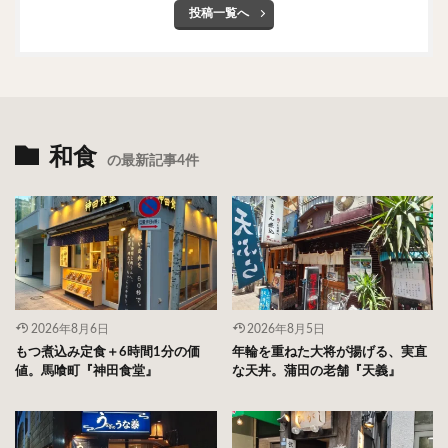
投稿一覧へ
和食
の最新記事4件
2026年8月6日
2026年8月5日
もつ煮込み定食＋6時間1分の価
年輪を重ねた大将が揚げる、実直
値。馬喰町『神田食堂』
な天丼。蒲田の老舗『天義』