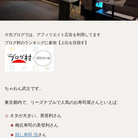
神楽坂
神田
神谷町
秋葉原
立ち食い
自由が丘
蒲田
虎ノ門
表参道
銀座
高円寺
高田馬場
麻布十番
代々木
目黒
恵比寿
赤坂
丼もの
抹茶
牛丼
※当ブログでは、アフィリエイト広告を利用してます
ロールキャベツ
フレンチトースト
おにぎり
ブログ村のランキングに参加【上位を目指す】
ビール
GHEE系カレー
スープ春雨
チョコレート
串かつ
水炊き
ビビンバ
クロワッサン
スイーツ
鴨肉
テイクアウト
デリバリー
ラーメンまとめ
焼肉まとめ
ランチ
デカ盛り
立ち飲み
寿司
ちゃわん武士です。
回転寿司
バラチラシ
いなり
豚汁
東京都内で、リーズナブルで人気のお寿司屋さんといえば、
明太子
焼売
小籠包
煮込み
うなぎ
鯖の味噌煮
おでん
もつ鍋
ちゃんこ鍋
ネタが大きい、美登利さん
カレー
カレーライス
キーマカレー
梅丘寿司の美登利さん
グリーンカレー
ドライカレー
カツカレー
回し寿司 活
さん