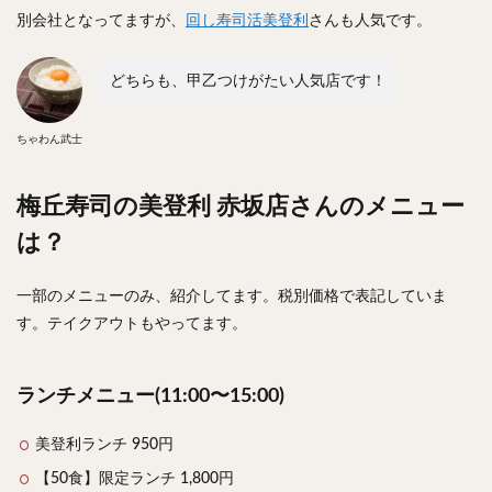
チキンライス
肉骨茶
魯肉飯
麻婆豆腐
別会社となってますが、
回し寿司活美登利
さんも人気です。
スンドゥブ
サムゲタン
コムタン
ソルロンタン
どちらも、甲乙つけがたい人気店です！
ダルバート
ビリヤニ
ミールス
たこ焼き
お好み焼き
広島焼き
パン
ちゃわん武士
ハンバーガー
ピザ
ホットドッグ
サンドイッチ
フルーツサンド
タマゴサンド
梅丘寿司の美登利 赤坂店さんのメニュー
ケーキ
パンケーキ
アイス
プリン
は？
パフェ
たい焼き
豆花
バインミー
アボカド
とろろ
フォー
ナシゴレン
一部のメニューのみ、紹介してます。税別価格で表記していま
パエリア
カフェ
喫茶店
珈琲
紅茶
す。テイクアウトもやってます。
お茶
タピオカ
チーズティー
フルーツティー
スムージー
ワイン
レモンサワー
ワンコイン
ランチメニュー(11:00〜15:00)
バイキング
食べ放題
ビストロ
京料理
沖縄料理
北京料理
広東料理
タイ料理
美登利ランチ 950円
フレンチ
メキシカン
閉店
【50食】限定ランチ 1,800円