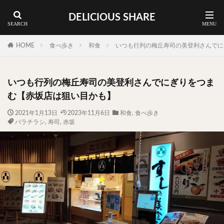
DELICIOUS SHARE
蕎麦
ラーメン
渋谷 ランチ
カレー
神谷町 ランチ
HOME
食べ歩き
和食
いつも行列の梅丘寿司の美登利さんでに
料理ジャンルから探す
いつも行列の梅丘寿司の美登利さんでにぎりをつま
エリア・料理から探す
む【赤坂店は狙い目かも】
カツサンド
タマゴ
三軒茶屋
上野
2021年1月13日
2023年11月6日
和食
,
食べ歩き
バラチラシ
,
寿司
,
赤坂
下北沢
中目黒
中野
五反田
人形町
代々木上原
代官山
六本木
原宿
品川
四ツ谷
大井町
大崎
大森
学芸大学
広尾
御徒町
御成門
御茶ノ水
新宿
新橋
本郷三丁目
東京
武蔵小山
水道橋
池尻大橋
池袋
浅草
浅草橋
浜松町
渋谷
田町
白金高輪
祐天寺
神保町