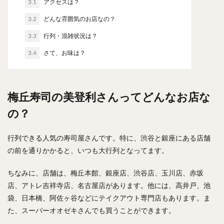
3.1
アクセスは？
やわうどん
肉吸い
蕎麦
信州そば
3.2
どんな雰囲気のお店なの？
つけ蕎麦
立ち食い蕎麦
サラダ
パスタ
チーズ
ナポリタン
焼きそば
皿うどん
3.3
行列・混雑状況は？
ちゃんぽん
パッタイ
ジャージャー麺
洋食
3.4
さて、お味は？
オムライス
エビフライ
アジフライ
カキフライ
ラザニア
ガレット
肉
焼肉
梅丘寿司の美登利さんってどんなお店な
ホルモン
ラム肉
ステーキ
ハンバーグ
しゃぶしゃぶ
唐揚げ
チキン南蛮
生姜焼き
の？
牛かつ
とんかつ
味噌かつ
トンテキ
行列できる人気の寿司屋さんです。特に、渋谷と銀座にある店舗
焼きとん
とりかつ
メンチカツ
焼き鳥
の前を通りかかると、いつも大行列となってます。
牛タン
くじら
餃子
魚
さんま
牡蠣
かつお節
ふかひれ
定食
米
ちなみに、店舗は、梅丘本館、銀座店、渋谷店、玉川店、赤坂
店、アトレ吉祥寺店、名古屋店があります。他には、高井戸、池
丼物
海鮮丼
天丼
かつ丼
親子丼
袋、日本橋、阿佐ヶ谷などにテイクアウト専門店もあります。ま
豚丼
鰻丼
ローストビーフ丼
えびめし
た、スーパーオオゼキさんでも買うことができます。
チャーハン
リゾット
レバニラ
中華粥