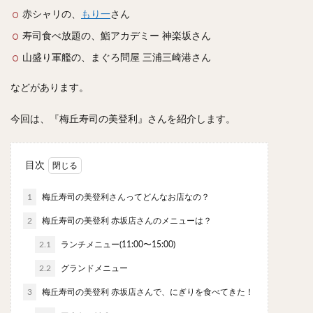
スープカレー
マッサマンカレー
ステーキカレー
赤シャリの、
もり一
さん
ナン
ハヤシライス
天ぷら
串揚げ
寿司食べ放題の、鮨アカデミー 神楽坂さん
ラーメン
中華そば
醤油ラーメン
支那そば
山盛り軍艦の、まぐろ問屋 三浦三崎港さん
塩ラーメン
味噌ラーメン
とんこつラーメン
などがあります。
魚介とんこつ
熊本ラーメン
家系ラーメン
二郎系ラーメン
煮干しラーメン
鶏白湯ラーメン
今回は、『梅丘寿司の美登利』さんを紹介します。
担々麺
生姜ラーメン
カレー担々麺
カレーラーメン
海老ラーメン
鯛ラーメン
目次
辛いラーメン
台湾ラーメン
タンメン
ワンタンメン
酸辣湯麺
麻婆麺
牛骨ラーメン
1
梅丘寿司の美登利さんってどんなお店なの？
喜多方ラーメン
京都ラーメン
山形ラーメン
2
梅丘寿司の美登利 赤坂店さんのメニューは？
トマトラーメン
沖縄そば
冷麺
そうめん
2.1
ランチメニュー(11:00〜15:00)
ビーフン
つけ麺
カレーつけ麺
油そば
2.2
グランドメニュー
まぜそば
うどん
カレーうどん
かすうどん
3
梅丘寿司の美登利 赤坂店さんで、にぎりを食べてきた！
讃岐うどん
稲庭うどん
久留米うどん