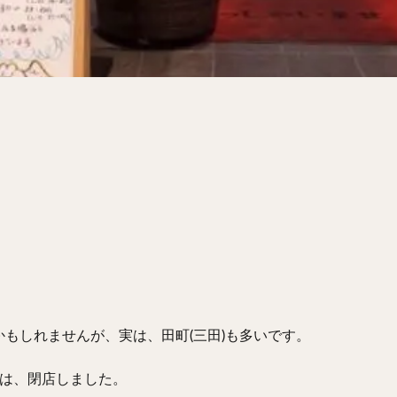
サンドイッチ
フルーツサンド
タマゴサンド
ケーキ
パンケ
ェ
たい焼き
豆花
バインミー
アボカド
とろろ
フ
フェ
喫茶店
珈琲
紅茶
お茶
タピオカ
チーズティ
スムージー
ワイン
レモンサワー
ワンコイン
バイキング
料理
沖縄料理
北京料理
広東料理
タイ料理
フレンチ
検索
もしれませんが、実は、田町(三田)も多いです。
んは、閉店しました。