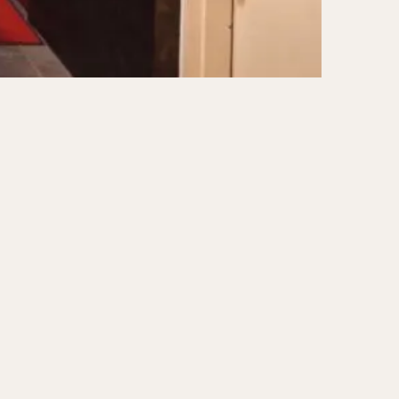
ーキ
アイス
ォー
ナシゴレン
ー
食べ放題
メキシカン