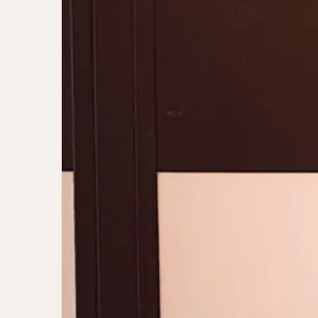
二郎系ラーメン
カレーラーメン
ワンタンメン
山形ラーメン
カレーつけ麺
稲庭うどん
サラダ
パス
ジャージャー麺
ガレット
肉
チキン南蛮
メンチカツ
ふかひれ
定
ローストビーフ丼
肉骨茶
魯肉
ビリヤニ
ミ