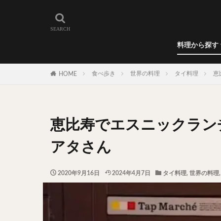
和食
洋食
カレー
ラーメン
うどん
蕎麦
肉料理
世界の料理
カフェ
エリア・料理から
カツサンド
代々木上原
料理から探す
広尾
御徒町
和食
洋食
カレー
ラーメン
うどん
蕎麦
肉料理
世界の料理
カフェ
水道橋
池尻
食べ歩き
世界の料理
タイ料理
恵
HOME
神保町
神楽
表参道
銀座
抹茶
牛丼
恵比寿でエスニックラン
スープ春雨
テイクアウト
アタさん
寿司
回転寿
うなぎ
鯖の
2020年9月16日
2024年4月7日
タイ料理
,
世界の料理
グリーンカレー
ナン
ハヤシ
塩ラーメン