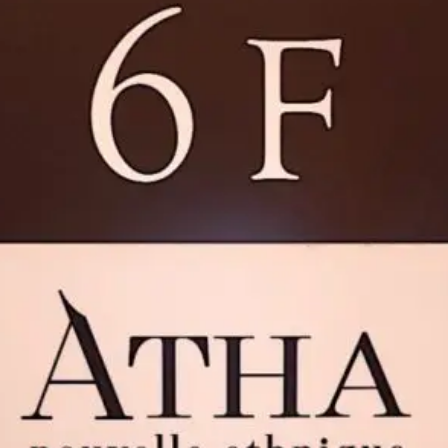
煮干しラーメン
鶏白湯ラーメン
担々麺
生姜ラーメン
カ
海老ラーメン
鯛ラーメン
辛いラーメン
台湾ラーメン
タ
酸辣湯麺
麻婆麺
牛骨ラーメン
喜多方ラーメン
京都ラーメ
トマトラーメン
沖縄そば
冷麺
そうめん
ビーフン
つ
油そば
まぜそば
うどん
カレーうどん
かすうどん
讃
久留米うどん
やわうどん
肉吸い
蕎麦
信州そば
つけ蕎
タ
チーズ
ナポリタン
焼きそば
皿うどん
ちゃんぽん
洋食
オムライス
エビフライ
アジフライ
カキフライ
焼肉
ホルモン
ラム肉
ステーキ
ハンバーグ
しゃ
生姜焼き
牛かつ
とんかつ
味噌かつ
トンテキ
焼きとん
焼き鳥
牛タン
くじら
餃子
魚
さんま
牡蠣
食
米
丼物
海鮮丼
天丼
かつ丼
親子丼
豚丼
えびめし
チャーハン
リゾット
レバニラ
中華粥
飯
麻婆豆腐
スンドゥブ
サムゲタン
コムタン
ソルロン
ールス
たこ焼き
お好み焼き
広島焼き
パン
ハンバーガ