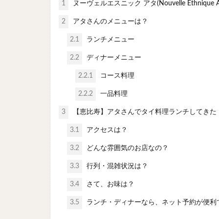
1
ヌーヴェルエスニック アタ(Nouvelle Ethniq
2
アタさんのメニューは？
2.1
ランチメニュー
2.2
ディナーメニュー
2.2.1
コース料理
2.2.2
一品料理
3
【恵比寿】アタさんでタイ料理ランチしてきた
3.1
アクセスは？
3.2
どんな雰囲気のお店なの？
3.3
行列・混雑状況は？
3.4
さて、お味は？
3.5
ランチ・ディナーなら、ネット予約が便利