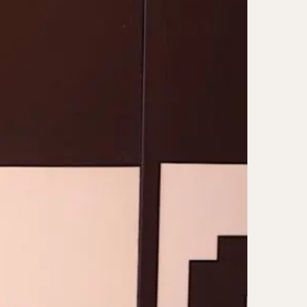
レー担々麺
ンメン
ン
け麺
岐うどん
麦
立ち食い蕎麦
パッタイ
ラザニア
ぶしゃぶ
唐揚げ
とりかつ
かつお節
鰻丼
チキンライス
タン
ダルバート
ー
ピザ