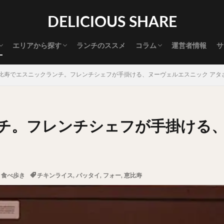
渋谷グルメ
新宿グルメ
代々木グルメ
三軒茶屋グルメ
恵比寿グルメ
中目黒グルメ
広尾グルメ
麻布十番グルメ
目黒グルメ
五反田グルメ
赤坂グルメ
神保町グルメ
新橋グルメ
銀座グルメ
神田グルメ
秋葉原グルメ
御徒町グルメ
上野グルメ
食べ歩き道
探す
DELICIOUS SHARE
タマゴ
三軒茶屋
上野
下北沢
中目黒
中野
五反田
代官山
六本木
原宿
品川
四ツ谷
大井町
大崎
エリアから探す
ランチのススメ
コラム
運営者情報
サ
御成門
御茶ノ水
新宿
新橋
本郷三丁目
東京
渋谷グルメ
新宿グルメ
代々木グルメ
三軒茶屋グルメ
恵比寿グルメ
中目黒グルメ
広尾グルメ
麻布十番グルメ
目黒グルメ
五反田グルメ
赤坂グルメ
神保町グルメ
新橋グルメ
銀座グルメ
神田グルメ
秋葉原グルメ
御徒町グルメ
上野グルメ
食べ歩き道
大橋
池袋
浅草
浅草橋
浜松町
渋谷
田町
白
比寿でエスニックランチ。フレンチシェフが手掛ける、ヌーヴェルエスニック アタ
坂
神田
神谷町
秋葉原
立ち食い
自由が丘
蒲田
高円寺
高田馬場
麻布十番
代々木
目黒
恵比寿
ロールキャベツ
フレンチトースト
おにぎり
ビール
GH
チ。フレンチシェフが手掛ける
チョコレート
串かつ
水炊き
ビビンバ
クロワッサン
ス
デリバリー
ラーメンまとめ
焼肉まとめ
ランチ
デカ盛り
司
バラチラシ
いなり
豚汁
明太子
焼売
小籠包
味噌煮
おでん
もつ鍋
ちゃんこ鍋
カレー
カレーライス
,
食べ歩き
チキンライス
,
パッタイ
,
フォー
,
恵比寿
ドライカレー
カツカレー
スープカレー
マッサマンカレー
ライス
天ぷら
串揚げ
ラーメン
中華そば
醤油ラーメン
味噌ラーメン
とんこつラーメン
魚介とんこつ
熊本ラーメン