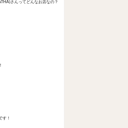
ue ATHA)さんってどんなお店なの？
！
です！