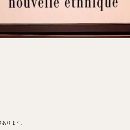
サンドイッチ
フルーツサンド
タマゴサンド
ケーキ
パンケ
ェ
たい焼き
豆花
バインミー
アボカド
とろろ
フ
フェ
喫茶店
珈琲
紅茶
お茶
タピオカ
チーズティ
スムージー
ワイン
レモンサワー
ワンコイン
バイキング
料理
沖縄料理
北京料理
広東料理
タイ料理
フレンチ
検索
構あります。