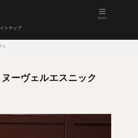
人形町
大森
学芸大学
イトマップ
武蔵小山
金高輪
祐天寺
さん
虎ノ門
赤坂
丼もの
EE系カレー
、ヌーヴェルエスニック
イーツ
鴨肉
立ち飲み
煮込み
キーマカレー
ステーキカレー
支那そば
家系ラーメン