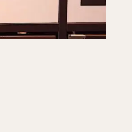
ーキ
アイス
ォー
ナシゴレン
ー
食べ放題
メキシカン