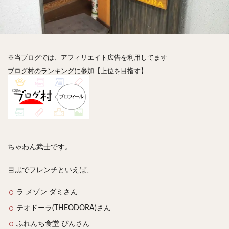
神楽坂
神田
神谷町
秋葉原
立ち食い
自由が丘
蒲田
虎ノ門
表参道
銀座
高円寺
高田馬場
麻布十番
代々木
目黒
恵比寿
赤坂
丼もの
抹茶
牛丼
※当ブログでは、アフィリエイト広告を利用してます
ロールキャベツ
フレンチトースト
おにぎり
ブログ村のランキングに参加【上位を目指す】
ビール
GHEE系カレー
スープ春雨
チョコレート
串かつ
水炊き
ビビンバ
クロワッサン
スイーツ
鴨肉
テイクアウト
デリバリー
ラーメンまとめ
焼肉まとめ
ランチ
デカ盛り
立ち飲み
寿司
ちゃわん武士です。
回転寿司
バラチラシ
いなり
豚汁
目黒でフレンチといえば、
明太子
焼売
小籠包
煮込み
うなぎ
鯖の味噌煮
おでん
もつ鍋
ちゃんこ鍋
ラ メゾン ダミさん
カレー
カレーライス
キーマカレー
テオドーラ(THEODORA)さん
グリーンカレー
ドライカレー
カツカレー
ふれんち食堂 ぴんさん