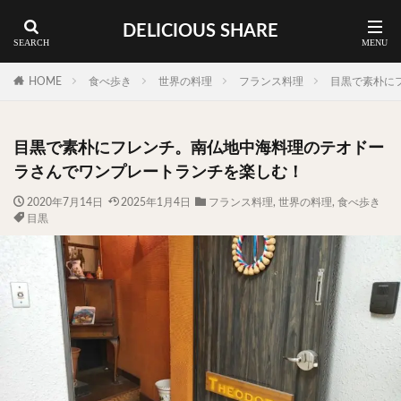
DELICIOUS SHARE
蕎麦
ラーメン
渋谷 ランチ
カレー
神谷町 ランチ
HOME
食べ歩き
世界の料理
フランス料理
目黒で素朴に
料理ジャンルから探す
目黒で素朴にフレンチ。南仏地中海料理のテオドー
エリア・料理から探す
ラさんでワンプレートランチを楽しむ！
カツサンド
タマゴ
三軒茶屋
上野
2020年7月14日
2025年1月4日
フランス料理
,
世界の料理
,
食べ歩き
目黒
下北沢
中目黒
中野
五反田
人形町
代々木上原
代官山
六本木
原宿
品川
四ツ谷
大井町
大崎
大森
学芸大学
広尾
御徒町
御成門
御茶ノ水
新宿
新橋
本郷三丁目
東京
武蔵小山
水道橋
池尻大橋
池袋
浅草
浅草橋
浜松町
渋谷
田町
白金高輪
祐天寺
神保町