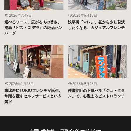
2026年7月9日
2026年6月15日
選べるソース、広がる肉の旨さ。
浅草橋『マレ』。昼から少し贅沢
湯島『ビストロ デラ』の絶品ハン
したくなる、カジュアルフレンチ
バーグ
2026年1月23日
2025年9月25日
恵比寿にTOKIOフレンチが誕生。
仲御徒町の下町バル「ジュ・タタ
常識を覆すセルフサービスという
ン」で、心温まるビストロランチ
贅沢
お問い合わせ
プライバシーポリシー