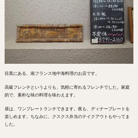
チキンライス
肉骨茶
魯肉飯
麻婆豆腐
スンドゥブ
サムゲタン
コムタン
ソルロンタン
ダルバート
ビリヤニ
ミールス
たこ焼き
お好み焼き
広島焼き
パン
ハンバーガー
ピザ
ホットドッグ
サンドイッチ
フルーツサンド
タマゴサンド
ケーキ
パンケーキ
アイス
プリン
パフェ
たい焼き
豆花
バインミー
目黒にある、南フランス地中海料理のお店です。
アボカド
とろろ
フォー
ナシゴレン
パエリア
カフェ
喫茶店
珈琲
紅茶
高級フレンチというよりも、気軽に寄れるフレンチでした。家庭
的で、素朴な味の料理を味わえます。
お茶
タピオカ
チーズティー
フルーツティー
スムージー
ワイン
レモンサワー
ワンコイン
昼は、ワンプレートランチできます。夜も、ディナープレートを
バイキング
食べ放題
ビストロ
京料理
楽しめます。ちなみに、クスクス弁当のテイクアウトもやってま
沖縄料理
北京料理
広東料理
タイ料理
した。
フレンチ
メキシカン
閉店