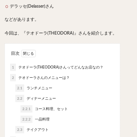
スープカレー
マッサマンカレー
ステーキカレー
デラッセ(Delasser)さん
ナン
ハヤシライス
天ぷら
串揚げ
などがあります。
ラーメン
中華そば
醤油ラーメン
支那そば
塩ラーメン
味噌ラーメン
とんこつラーメン
今回は、『テオドーラ(THEODORA)』さんを紹介します。
魚介とんこつ
熊本ラーメン
家系ラーメン
二郎系ラーメン
煮干しラーメン
鶏白湯ラーメン
目次
担々麺
生姜ラーメン
カレー担々麺
カレーラーメン
海老ラーメン
鯛ラーメン
1
テオドーラ(THEODORA)さんってどんなお店なの？
辛いラーメン
台湾ラーメン
タンメン
2
テオドーラさんのメニューは？
ワンタンメン
酸辣湯麺
麻婆麺
牛骨ラーメン
2.1
ランチメニュー
喜多方ラーメン
京都ラーメン
山形ラーメン
2.2
ディナーメニュー
トマトラーメン
沖縄そば
冷麺
そうめん
2.2.1
コース料理、セット
ビーフン
つけ麺
カレーつけ麺
油そば
2.2.2
一品料理
まぜそば
うどん
カレーうどん
かすうどん
2.3
テイクアウト
讃岐うどん
稲庭うどん
久留米うどん