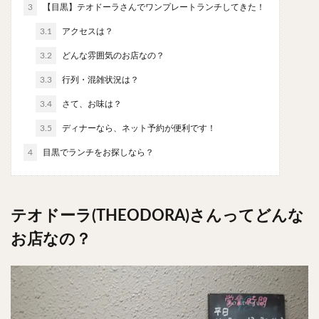
3
【目黒】テオドーラさんでワンプレートランチしてきた！
やわうどん
肉吸い
蕎麦
信州そば
つけ蕎麦
立ち食い蕎麦
サラダ
パスタ
3.1
アクセスは？
チーズ
ナポリタン
焼きそば
皿うどん
3.2
どんな雰囲気のお店なの？
ちゃんぽん
パッタイ
ジャージャー麺
洋食
3.3
行列・混雑状況は？
オムライス
エビフライ
アジフライ
3.4
さて、お味は？
カキフライ
ラザニア
ガレット
肉
焼肉
3.5
ディナーなら、ネット予約が便利です！
ホルモン
ラム肉
ステーキ
ハンバーグ
4
目黒でランチをお探しなら？
しゃぶしゃぶ
唐揚げ
チキン南蛮
生姜焼き
牛かつ
とんかつ
味噌かつ
トンテキ
焼きとん
とりかつ
メンチカツ
焼き鳥
テオドーラ(THEODORA)さんってどんな
牛タン
くじら
餃子
魚
さんま
お店なの？
牡蠣
かつお節
ふかひれ
定食
米
丼物
海鮮丼
天丼
かつ丼
親子丼
豚丼
鰻丼
ローストビーフ丼
えびめし
チャーハン
リゾット
レバニラ
中華粥