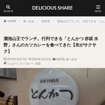
DELICIOUS SHARE
蕎麦
ラーメン
渋谷 ランチ
カレー
神谷町 ランチ
HOME
食べ歩き
肉料理
溜池山王でランチ。行列できる「とん
料理ジャンルから探す
溜池山王でランチ。行列できる「とんかつ 赤坂 水
エリア・料理から探す
野」さんのカツカレーを食べてきた【衣がサクサ
カツサンド
タマゴ
三軒茶屋
上野
ク】
下北沢
中目黒
中野
五反田
人形町
2019年12月7日
2024年3月15日
肉料理
,
食べ歩き
とんかつ
,
カツカレー
,
赤坂
代々木上原
代官山
六本木
原宿
品川
四ツ谷
大井町
大崎
大森
学芸大学
広尾
御徒町
御成門
御茶ノ水
新宿
新橋
本郷三丁目
東京
武蔵小山
水道橋
池尻大橋
池袋
浅草
浅草橋
浜松町
渋谷
田町
白金高輪
祐天寺
神保町