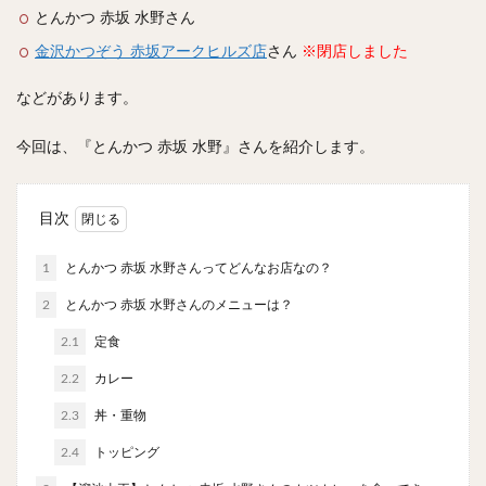
スープカレー
マッサマンカレー
ステーキカレー
とんかつ 赤坂 水野さん
ナン
ハヤシライス
天ぷら
串揚げ
金沢かつぞう 赤坂アークヒルズ店
さん
※閉店しました
ラーメン
中華そば
醤油ラーメン
支那そば
などがあります。
塩ラーメン
味噌ラーメン
とんこつラーメン
魚介とんこつ
熊本ラーメン
家系ラーメン
今回は、『とんかつ 赤坂 水野』さんを紹介します。
二郎系ラーメン
煮干しラーメン
鶏白湯ラーメン
担々麺
生姜ラーメン
カレー担々麺
目次
カレーラーメン
海老ラーメン
鯛ラーメン
1
とんかつ 赤坂 水野さんってどんなお店なの？
辛いラーメン
台湾ラーメン
タンメン
ワンタンメン
酸辣湯麺
麻婆麺
牛骨ラーメン
2
とんかつ 赤坂 水野さんのメニューは？
喜多方ラーメン
京都ラーメン
山形ラーメン
2.1
定食
トマトラーメン
沖縄そば
冷麺
そうめん
2.2
カレー
ビーフン
つけ麺
カレーつけ麺
油そば
2.3
丼・重物
まぜそば
うどん
カレーうどん
かすうどん
2.4
トッピング
讃岐うどん
稲庭うどん
久留米うどん