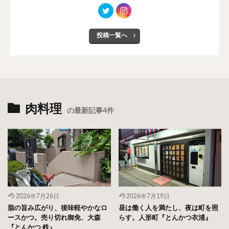
投稿一覧へ
肉料理
の最新記事4件
2026年7月26日
2026年7月19日
脂の旨み広がり、後味軽やかなロ
昼は働く人を満たし、夜は町を照
ースかつ。売り切れ御免、大森
らす。人形町『とんかつ衣浦』
『とんかつ 鉄』