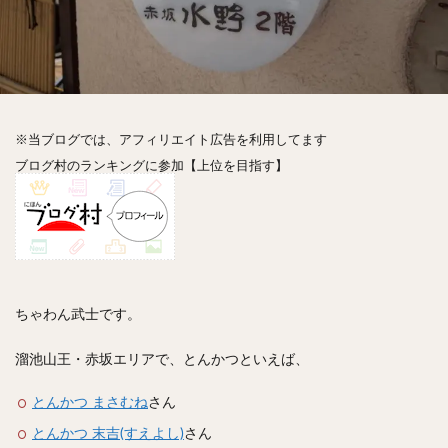
神楽坂
神田
神谷町
秋葉原
立ち食い
自由が丘
蒲田
虎ノ門
表参道
銀座
高円寺
高田馬場
麻布十番
代々木
目黒
恵比寿
赤坂
丼もの
抹茶
牛丼
ロールキャベツ
フレンチトースト
おにぎり
※当ブログでは、アフィリエイト広告を利用してます
ビール
GHEE系カレー
スープ春雨
ブログ村のランキングに参加【上位を目指す】
チョコレート
串かつ
水炊き
ビビンバ
クロワッサン
スイーツ
鴨肉
テイクアウト
デリバリー
ラーメンまとめ
焼肉まとめ
ランチ
デカ盛り
立ち飲み
寿司
回転寿司
バラチラシ
いなり
豚汁
ちゃわん武士です。
明太子
焼売
小籠包
煮込み
うなぎ
溜池山王・赤坂エリアで、とんかつといえば、
鯖の味噌煮
おでん
もつ鍋
ちゃんこ鍋
カレー
カレーライス
キーマカレー
とんかつ まさむね
さん
グリーンカレー
ドライカレー
カツカレー
とんかつ 末吉(すえよし)
さん