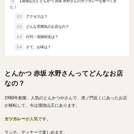
3
【溜池山王】とんかつ 赤坂 水野さんのカツカレーを食べてき
やわうどん
肉吸い
蕎麦
信州そば
た！
つけ蕎麦
立ち食い蕎麦
サラダ
パスタ
3.1
アクセスは？
チーズ
ナポリタン
焼きそば
皿うどん
3.2
どんな雰囲気のお店なの？
ちゃんぽん
パッタイ
ジャージャー麺
洋食
3.3
行列・混雑状況は？
オムライス
エビフライ
アジフライ
3.4
さて、お味は？
カキフライ
ラザニア
ガレット
肉
焼肉
ホルモン
ラム肉
ステーキ
ハンバーグ
しゃぶしゃぶ
唐揚げ
チキン南蛮
生姜焼き
とんかつ 赤坂 水野さんってどんなお店
牛かつ
とんかつ
味噌かつ
トンテキ
なの？
焼きとん
とりかつ
メンチカツ
焼き鳥
牛タン
くじら
餃子
魚
さんま
1980年創業、人気のとんかつやさんで、虎ノ門近くにあったお店
牡蠣
かつお節
ふかひれ
定食
米
が移転して、今は溜池山王にあります。
丼物
海鮮丼
天丼
かつ丼
親子丼
カツカレー
が人気
です。
豚丼
鰻丼
ローストビーフ丼
えびめし
チャーハン
リゾット
レバニラ
中華粥
ランチ、ディナーで楽しめます。