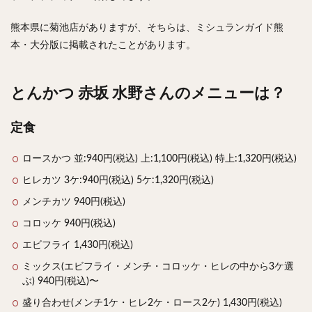
チキンライス
肉骨茶
魯肉飯
麻婆豆腐
熊本県に菊池店がありますが、そちらは、ミシュランガイド熊
スンドゥブ
サムゲタン
コムタン
本・大分版に掲載されたことがあります。
ソルロンタン
ダルバート
ビリヤニ
ミールス
たこ焼き
お好み焼き
広島焼き
パン
とんかつ 赤坂 水野さんのメニューは？
ハンバーガー
ピザ
ホットドッグ
サンドイッチ
フルーツサンド
タマゴサンド
定食
ケーキ
パンケーキ
アイス
プリン
パフェ
たい焼き
豆花
バインミー
ロースかつ 並:940円(税込) 上:1,100円(税込) 特上:1,320円(税込)
アボカド
とろろ
フォー
ナシゴレン
ヒレカツ 3ケ:940円(税込) 5ケ:1,320円(税込)
パエリア
カフェ
喫茶店
珈琲
紅茶
メンチカツ 940円(税込)
お茶
タピオカ
チーズティー
フルーツティー
コロッケ 940円(税込)
スムージー
ワイン
レモンサワー
ワンコイン
エビフライ 1,430円(税込)
バイキング
食べ放題
ビストロ
京料理
ミックス(エビフライ・メンチ・コロッケ・ヒレの中から3ケ選
ぶ) 940円(税込)〜
沖縄料理
北京料理
広東料理
タイ料理
フレンチ
メキシカン
閉店
盛り合わせ(メンチ1ケ・ヒレ2ケ・ロース2ケ) 1,430円(税込)